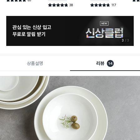
별점 4.9점
별점 
건 작성
38
117
별점 4.8점
별점 4.8점
건 작성
건 작성
늦으면 품절 주의
8월 신상 예고
1
3
상품설명
리뷰
14