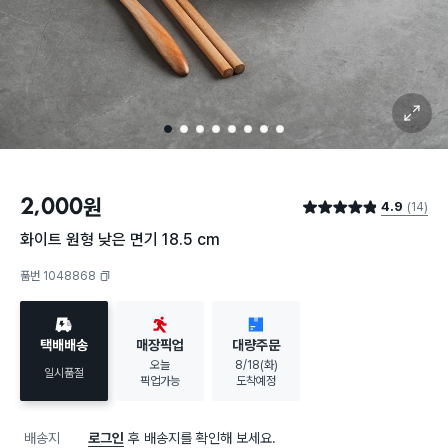
확대 보기
1
2
3
4
5
6
7
8
2,000
원
4.9
(14)
별점 4.9점
화이트 원형 낮은 면기 18.5 cm
품번 1048868
복사하기
택배배송
매장픽업
대량주문
오늘
8/18(화)
일시품절
픽업가능
도착예정
배송지
로그인
후 배송지를 확인해 보세요.