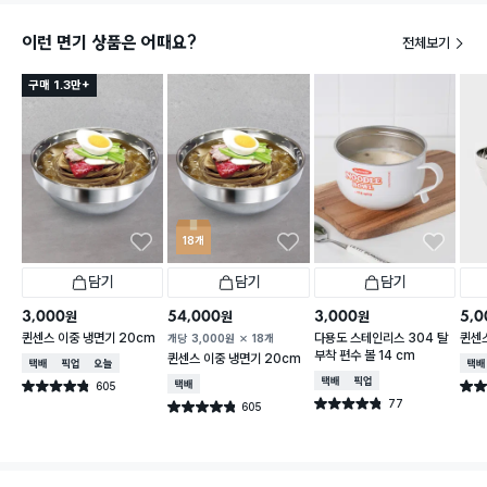
이런 면기 상품은 어때요?
전체보기
구매 1.3만+
18개
담기
담기
담기
3,000
54,000
3,000
5,0
원
원
원
퀸센스 이중 냉면기 20cm
다용도 스테인리스 304 탈
퀸센스
개당
3,000
원
18개
부착 편수 볼 14 cm
퀸센스 이중 냉면기 20cm
택배배송
매장픽업
오늘배송
택배
택배배송
매장픽업
605
택배배송
별점 4.8점
별점 
건 작성
77
별점 4.8점
605
별점 4.8점
건 작성
건 작성