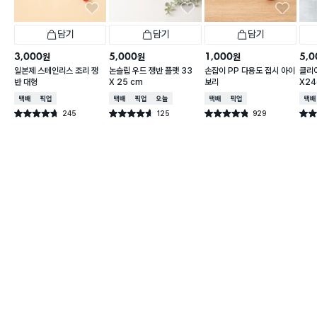
담기
담기
담기
3,000
5,000
1,000
5,0
원
원
원
일본제 스테인리스 조리 쟁
논슬립 우드 쟁반 플랫 33
손잡이 PP 다용도 접시 아이
클리어
반 대형
X 25 cm
보리
X2
택배배송
매장픽업
택배배송
매장픽업
오늘배송
택배배송
매장픽업
택배
245
125
929
별점 4.7점
별점 4.6점
별점 4.8점
별점 
건 작성
건 작성
건 작성