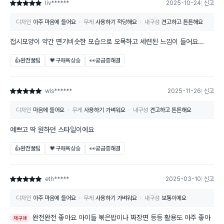
liv******
2025-10-24
신고
별점 5점
디자인
아주 마음에 들어요
무게
사용하기 적당해요
내구성
견고하고 튼튼해요
접시모양이 약간 면기비슷한 모습으로 오목하고 세련된 느낌이 들어요...
👍완전꿀팁
💗구매욕상승
👀궁금증해결
wls******
2025-11-26
신고
별점 5점
디자인
마음에 들어요
무게
사용하기 가벼워요
내구성
견고하고 튼튼해요
예쁘고 딱 원하던 스타일이에요
👍완전꿀팁
💗구매욕상승
👀궁금증해결
eth*****
2025-03-10
신고
별점 5점
디자인
아주 마음에 들어요
무게
사용하기 가벼워요
내구성
보통이에요
완전완전 좋아요 아이들 볶은밥이나 짜장면 등등 활용도 아주 좋아
재구매