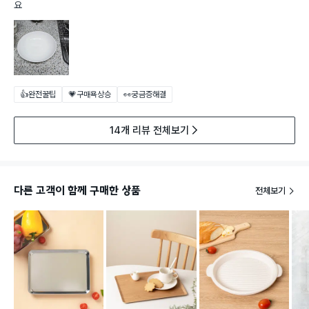
요
👍완전꿀팁
💗구매욕상승
👀궁금증해결
14개 리뷰 전체보기
다른 고객이 함께 구매한 상품
전체보기