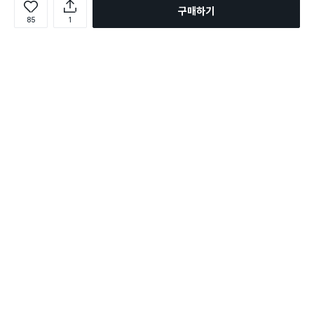
구매하기
85
1
로그인
온라인 다이소몰 1599-2211
온라인 다이소몰
다이소 매장 1522-4400
다이소 매장
평일 09:00 ~ 18:00
평일 09:00 ~ 18:00
주문조회
매장 상품 찾기
취소/교환/반품 신청
매장 위치 찾기
공지사항
1:1 문의
FAQ
고객센터
1:1 문의
제휴문의
앱 장애/신고
멤버십
회사소개