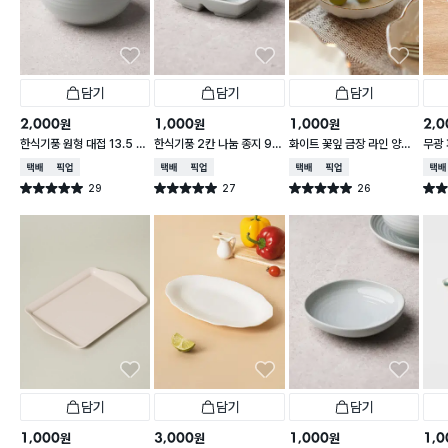
담기
담기
담기
2,000
1,000
1,000
2,0
원
원
원
한식기풍 원형 대접 13.5 c
한식기풍 2칸 나눔 종지 9 c
화이트 꽃잎 금장 라인 양각
무광 
m
m
종지 10 cm
접 1
택배배송
매장픽업
택배배송
매장픽업
택배배송
매장픽업
택배
29
27
26
별점 5.0점
별점 5.0점
별점 5.0점
별점 
건 작성
건 작성
건 작성
담기
담기
담기
1,000
3,000
1,000
1,0
원
원
원