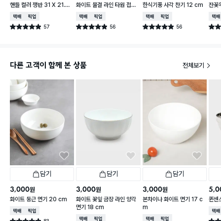
핸들 컬러 쟁반 31 X 21.5
화이트 물결 라인 타원 접시
한식기풍 사각 찬기 12 cm
잔꽃
cm
25.5 cm
우
택배배송
매장픽업
택배배송
매장픽업
택배배송
매장픽업
택배
57
56
56
별점 4.9점
별점 4.9점
별점 4.9점
별점 
건 작성
건 작성
건 작성
다른 고객이 함께 본 상품
전체보기
담기
담기
담기
3,000
3,000
3,000
5,0
원
원
원
화이트 둥근 면기 20 cm
화이트 꽃잎 금장 라인 양각
본차이나 화이트 면기 17 c
퀸센스
면기 18 cm
m
택배배송
매장픽업
택배
택배배송
매장픽업
택배배송
매장픽업
83