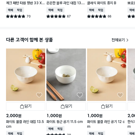
체크 패턴 타원 쟁반 33 X
은은한 블루 라인 대접 13.5
클래식 화이트 종지 B
뽀로로
21 cm
cm
cm 
택배배송
매장픽업
택배배송
매장픽업
택배배송
매장픽업
택배
70
67
66
별점 4.9점
별점 4.9점
별점 4.9점
별점 
건 작성
건 작성
건 작성
다른 고객이 함께 본 상품
전체보기
담기
담기
담기
2,000
1,000
1,000
2,0
원
원
원
화이트 물결 라인 대접 13.5
화이트 둥근 공기 11.5 cm
화이트 물결 라인 공기 12 c
한식기
cm
m
m
택배배송
매장픽업
택배배송
매장픽업
택배배송
매장픽업
택배
29