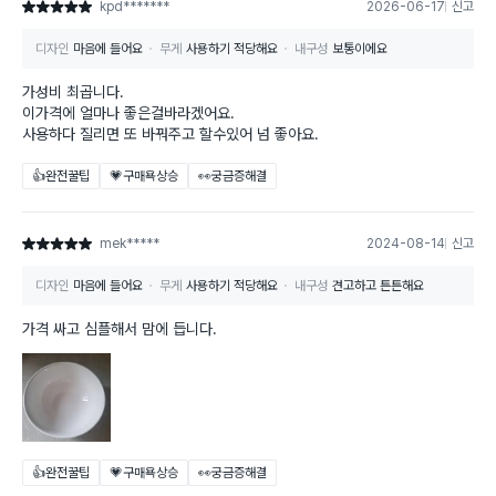
kpd*******
2026-06-17
신고
별점 5점
디자인
마음에 들어요
무게
사용하기 적당해요
내구성
보통이에요
가성비 최곱니다.
이가격에 얼마나 좋은걸바라겠어요.
사용하다 질리면 또 바꿔주고 할수있어 넘 좋아요.
👍완전꿀팁
💗구매욕상승
👀궁금증해결
mek*****
2024-08-14
신고
별점 5점
디자인
마음에 들어요
무게
사용하기 적당해요
내구성
견고하고 튼튼해요
가격 싸고 심플해서 맘에 듭니다.
👍완전꿀팁
💗구매욕상승
👀궁금증해결