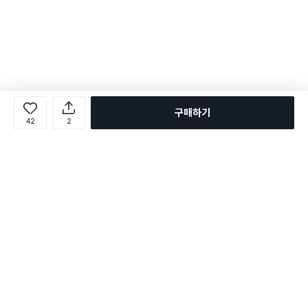
구매하기
42
2
로그인
온라인 다이소몰 1599-2211
온라인 다이소몰
다이소 매장 1522-4400
다이소 매장
평일 09:00 ~ 18:00
평일 09:00 ~ 18:00
주문조회
매장 상품 찾기
취소/교환/반품 신청
매장 위치 찾기
공지사항
1:1 문의
FAQ
고객센터