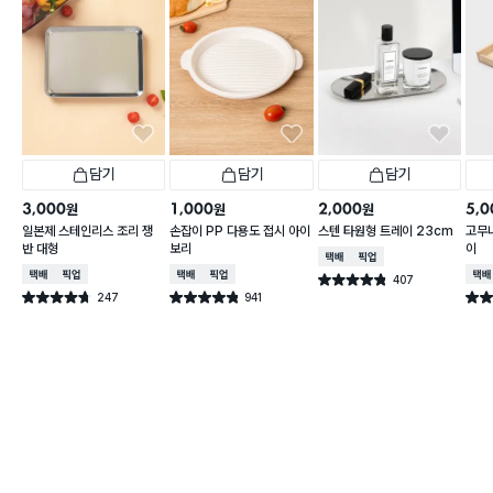
담기
담기
담기
3,000
1,000
2,000
5,0
원
원
원
일본제 스테인리스 조리 쟁
손잡이 PP 다용도 접시 아이
스텐 타원형 트레이 23cm
고무
반 대형
보리
이
택배배송
매장픽업
택배배송
매장픽업
택배배송
매장픽업
택배
407
별점 4.8점
건 작성
247
941
별점 4.7점
별점 4.8점
별점 
건 작성
건 작성