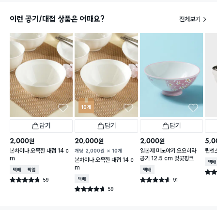
이런 공기/대접 상품은 어때요?
전체보기
10개
담기
담기
담기
2,000
20,000
2,000
5,0
원
원
원
본차이나 오목한 대접 14 c
일본제 미노야키 오오히라
퀸센스
개당
2,000
원
10개
m
공기 12.5 cm 벚꽃핑크
본차이나 오목한 대접 14 c
택배
m
택배배송
매장픽업
택배배송
별점 
59
택배배송
91
별점 4.7점
별점 4.6점
건 작성
건 작성
59
별점 4.7점
건 작성