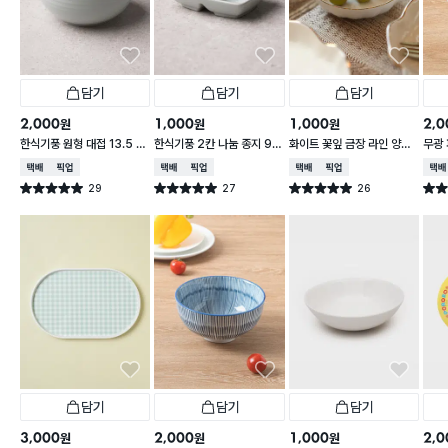
담기
담기
담기
2,000
1,000
1,000
2,0
원
원
원
한식기풍 원형 대접 13.5 c
한식기풍 2칸 나눔 종지 9 c
화이트 꽃잎 금장 라인 양각
무광 
m
m
종지 10 cm
접 1
택배배송
매장픽업
택배배송
매장픽업
택배배송
매장픽업
택배
29
27
26
별점 5.0점
별점 5.0점
별점 5.0점
별점 
건 작성
건 작성
건 작성
담기
담기
담기
3,000
2,000
1,000
2,0
원
원
원