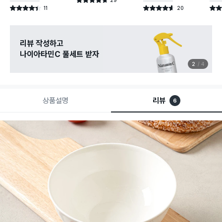
별점 4.7점
건 작성
11
20
별점 4.4점
별점 4.6점
별점 
건 작성
건 작성
리뷰 작성하고
나이아타민C 풀세트 받자
2
4
상품설명
리뷰
6