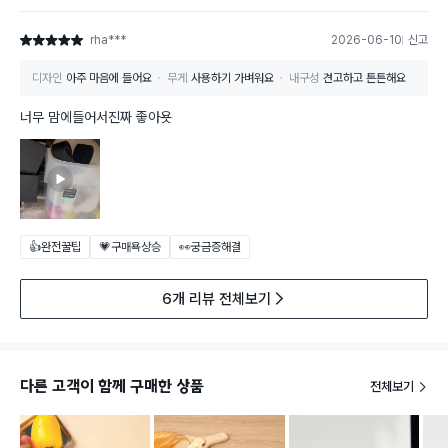
rha***
2026-06-10
신고
별점 5점
디자인
아주 마음에 들어요
무게
사용하기 가벼워요
내구성
견고하고 튼튼해요
너무 맘에들어서진짜 좋아욧
👍완전꿀팁
💗구매욕상승
👀궁금증해결
6개 리뷰 전체보기
다른 고객이 함께 구매한 상품
전체보기