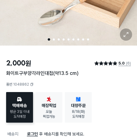
확대 보기
1
2
3
4
5
6
7
8
9
2,000
원
5.0
(6)
별점 5.0점
화이트구부양각라인대접(약13.5 cm)
품번 1048862
복사하기
택배배송
매장픽업
대량주문
평균 3일 이내
오늘
8/18(화)
도착예정
픽업가능
도착예정
배송지
로그인
후 배송지를 확인해 보세요.