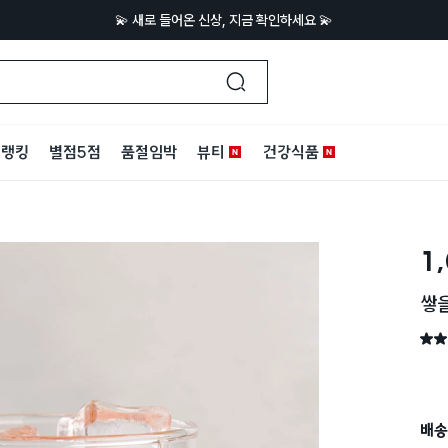
💫 새로 들어온 신상, 지금 확인하세요 💫
랭킹
별점5점
품절임박
뷰티
건강식품
1
쌓을
별점 
배송