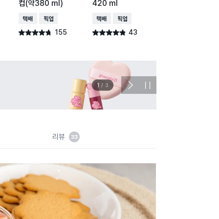
컵(약380 ml)
420 ml
컵(약280 ml)
택배배송
매장픽업
택배배송
매장픽업
택배배송
매장픽업
155
43
79
별점 4.7점
별점 4.8점
별점 4.5점
건 작성
건 작성
건 작
이벤트
관심 
2
/
3
다
정
음
지
슬
라
이
드
리뷰
33