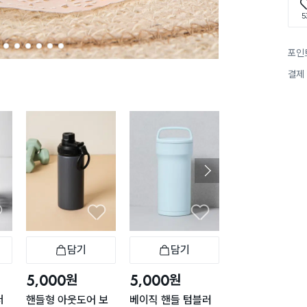
5
2
3
4
5
6
7
포인
결제
담기
담기
담기
바구니
장바구니
장바구니
장
원
원
원
5,000
5,000
1,000
더
핸들형 아웃도어 보
베이직 핸들 텀블러
다이아 온더락