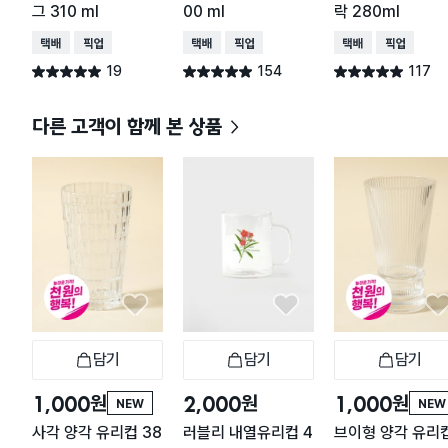
그 310 ml
00 ml
락 280ml
택배배송
매장픽업
택배배송
매장픽업
택배배송
매장픽업
19
154
117
별점 5.0점
별점 4.9점
별점 4.9점
건 작성
건 작성
건 작성
다른 고객이 함께 본 상품
담기
담기
담기
장바구니
장바구니
장
원
원
원
1,000
2,000
1,000
NEW
NEW
사각 양각 유리컵 38
러블리 내열유리컵 4
브이형 양각 유리