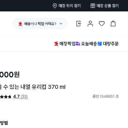
매장 위치 찾기
매장 상품 찾기
배송
이나
픽업
어때요?
로그인
마이페이지
찜 한 상품
장바구니
매장픽업
오늘배송
대량주문
,000
원
 수 있는 내열 유리컵 370 ml
4.7
(33)
품번 1048851
4.7점
복사하기
방법