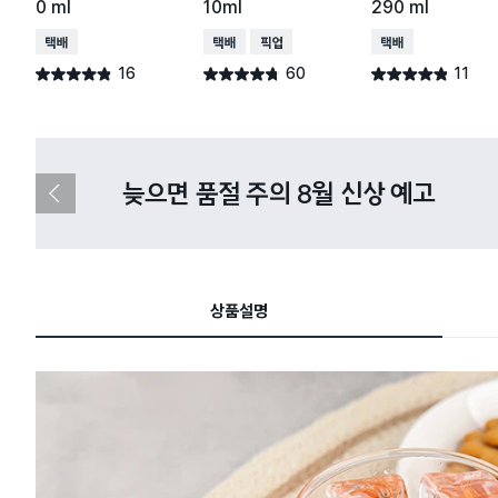
0 ml
10ml
290 ml
택배배송
택배배송
매장픽업
택배배송
16
60
11
별점 4.8점
별점 4.7점
별점 4.8점
건 작성
건 작성
건 작성
다이소X카카오페이 8월 결제 혜택 
이
전
슬
라
이
드
상품설명