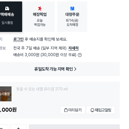
택배배송
매장픽업
대량주문
오늘
8/14(금)
일시품절
픽업가능
도착예정
지
로그인
후 배송지를 확인해 보세요.
정보
전국 주 7일 배송 (일부 지역 제외)
자세히
배송비 3,000원 (30,000원 이상 무료)
휴일도착 가능 지역 확인
쌓을 수 있는 내열 유리컵 370 ml
일시품절
,000
원
미리담기
재입고알림