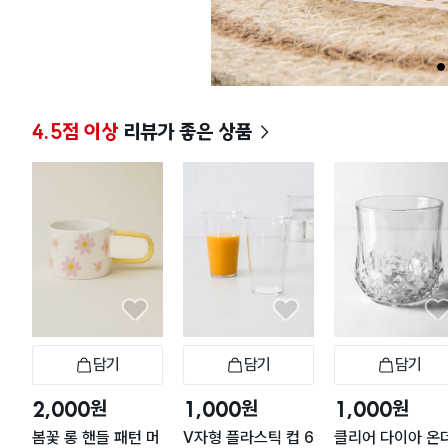
1
4.5점 이상
리뷰가 좋은 상품
담기
담기
담기
장바구니
장바구니
장
원
원
원
2,000
1,000
1,000
봄꽃 롱 핸들 패턴 머
V자형 플라스틱 컵 6
클리어 다이아 온