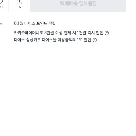
택배배송 일시품절
30
16
트
0.1% 다이소 포인트 적립
카카오페이머니로 3만원 이상 결제 시 1천원 즉시 할인
다이소 삼성카드 다이소몰 이용금액의 1% 할인
담기
담기
담기
바구니
장바구니
장바구니
장
원
원
원
1,000
1,000
2,000
플라스틱 컵 (베이직)
브이형 샷 잔 40 ml
팔각 소주잔 4