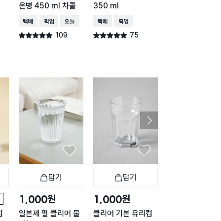
온병 450 ml 차콜
350 ml
택배배송
매장픽업
오
택배배송
매장픽업
오늘배송
택배배송
매장픽업
53
별점 4.9점
건 작
109
75
별점 4.9점
별점 4.9점
건 작성
건 작성
담기
담기
담기
바구니
장바구니
장바구니
장
원
원
원
1,000
1,000
1,000
컵
일본제 펄 클리어 물
클리어 기본 유리컵
일본제 펄 클리어