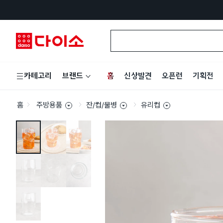
홈
신상발견
오픈런
기획전
카테고리
브랜드
홈
주방용품
잔/컵/물병
유리컵