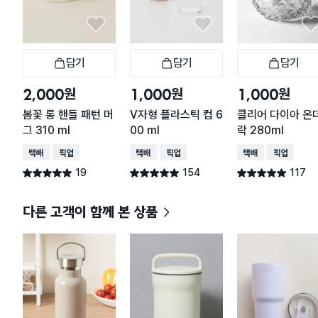
담기
담기
담기
장바구니
장바구니
장
원
원
원
2,000
1,000
1,000
봄꽃 롱 핸들 패턴 머
V자형 플라스틱 컵 6
클리어 다이아 온
그 310 ml
00 ml
락 280ml
택배배송
매장픽업
택배배송
매장픽업
택배배송
매장픽업
19
154
117
별점 5.0점
별점 4.9점
별점 4.9점
건 작성
건 작성
건 작성
다른 고객이 함께 본 상품