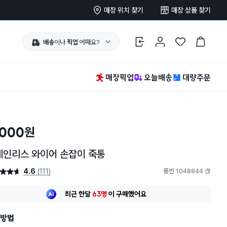
매장 위치 찾기
매장 상품 찾기
배송
이나
픽업
어때요?
로그인
마이페이지
찜 한 상품
장바구니
매장픽업
오늘배송
대량주문
,000
원
테인리스 와이어 손잡이 죽통
4.6
(111)
품번 1048844
4.6점
복사하기
최근 한달
63명
이
구매했어요
20대 여성
이 가장 많이
찜했어요
최근 한달
63명
이
구매했어요
방법
20대 여성
이 가장 많이
찜했어요