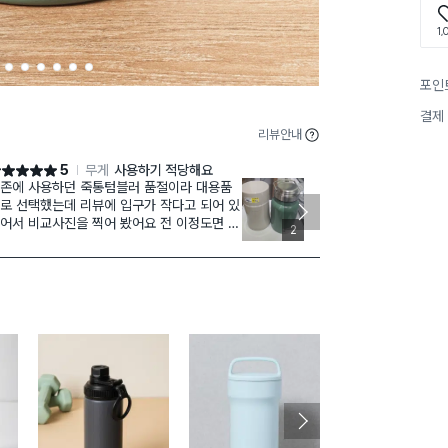
1,
2
3
4
5
6
7
포인
결제
리뷰안내
5
무게
사용하기 적당해요
점 5점
별점 4점
존에 사용하던 죽통텀블러 품절이라 대용품
뚜껑 부분 안쪽
로 선택했는데 리뷰에 입구가 작다고 되어 있
구매했는데 플
어서 비교사진을 찍어 봤어요 전 이정도면 크
진을 잘못 본 
2
 차이가 없다고 생각합니다 ㅋ물론 더크면 좋
이 있어 좁아요
야 하겟지만용