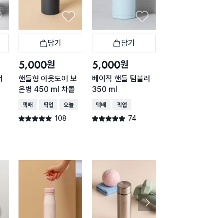
담기
담기
담기
바구니
장바구니
장바구니
장
원
원
원
5,000
5,000
1,000
더
핸들형 아웃도어 보
베이직 핸들 텀블러
다이아 온더락
온병 450 ml 차콜
350 ml
택배배송
매장픽업
오
택배배송
매장픽업
오늘배송
택배배송
매장픽업
53
별점 4.9점
건 작
108
74
별점 4.9점
별점 4.9점
건 작성
건 작성