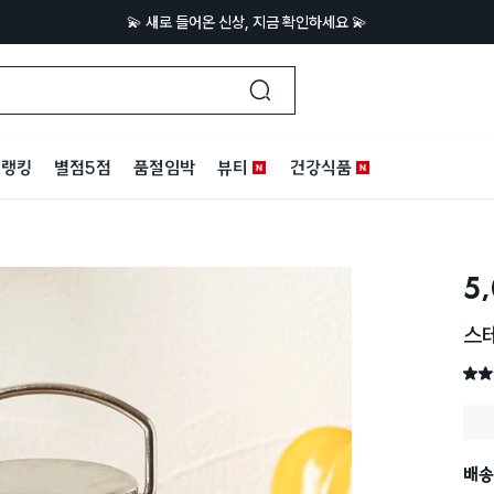
💫 새로 들어온 신상, 지금 확인하세요 💫
랭킹
별점5점
품절임박
뷰티
건강식품
5
스
별점 
배송