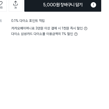
5,000원 장바구니 담기
1
030
36
트
0.1% 다이소 포인트 적립
카카오페이머니로 3만원 이상 결제 시 1천원 즉시 할인
다이소 삼성카드 다이소몰 이용금액의 1% 할인
4
무게
사용하기 적당해요
4
무게
사
별점 4점
과 닿는 부분이 스텐인줄 알고
일반적인 텀플러는 많아서 
라스틱이었네요ㅜㅜ 상세설명 사
수있는 보냉병이라 입고 
제 불찰이죠. 죽통 입구쪽에 굴곡
기능만 제대로 해주면 더 
. 그래도 자알 써보겠습니다.
도 맘에 들고 손잡이 있어