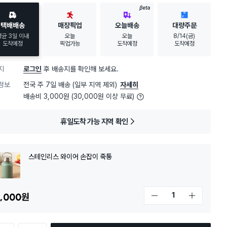
BETA
택배배송
매장픽업
오늘배송
대량주문
평균 3일 이내
오늘
오늘
8/14(금)
도착예정
픽업가능
도착예정
도착예정
지
로그인
후 배송지를 확인해 보세요.
정보
전국 주 7일 배송 (일부 지역 제외)
자세히
배송비 3,000원 (30,000원 이상 무료)
휴일도착 가능 지역 확인
스테인리스 와이어 손잡이 죽통
,000
원
개수 감소
개수 증가