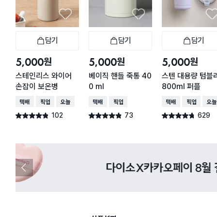
담기
담기
담기
장바구니
장바구니
장
원
원
원
5,000
5,000
5,000
스테인리스 와이어
베이직 핸들 죽통 40
스텐 대용량 텀블
손잡이 보온병
0 ml
800ml 퍼플
택배배송
매장픽업
오늘배송
택배배송
매장픽업
택배배송
매장픽업
오늘
102
73
629
별점 4.8점
별점 4.8점
별점 4.7점
건 작성
건 작성
건 작성
다이소X카카오페이 8월 결제 혜택 
이
전
슬
라
이
드