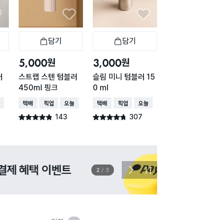
담기
담기
담기
바구니
장바구니
장바구니
장
원
원
원
5,000
3,000
1,000
러
스트랩 스텐 텀블러
슬림 미니 텀블러 15
리유저블 텀블러 
450ml 핑크
0 ml
0 ml
배송
택배배송
매장픽업
오늘배송
택배배송
매장픽업
오늘배송
택배배송
매장픽업
오
143
307
211
별점 4.8점
별점 4.7점
별점 4.7점
건 작성
건 작성
건 작
이벤트
관심 
2
/
3
다
정
음
지
슬
라
이
드