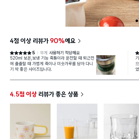
1
4점 이상 리뷰가
90%
예요
5
무게
사용하기 적당해요
별점 5점
별
520ml 보온,보냉 기능 죽통이라 운전할 때 퇴근전
기
에 출출할 때 가볍게 죽이나 미숫가루를 담아 다니
으
기 딱 좋은 사이즈입니다.
었
게
키
4.5점 이상
리뷰가 좋은 상품