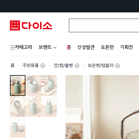
홈
신상발견
오픈런
기획전
카테고리
브랜드
홈
주방용품
잔/컵/물병
보온병/텀블러