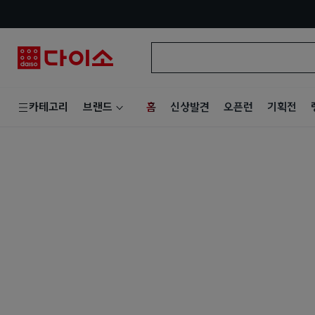
홈
신상발견
오픈런
기획전
카테고리
브랜드