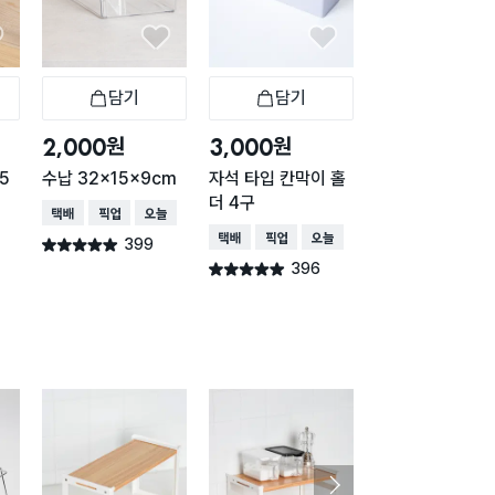
담기
담기
담기
바구니
장바구니
장바구니
장
원
원
원
2,000
3,000
2,000
5
수납 32x15x9cm
자석 타입 칸막이 홀
클리어 바구니 31
더 4구
2.7X9.6cm
택배배송
매장픽업
오늘배송
택배배송
매장픽업
오늘배송
택배배송
매장픽업
399
별점 4.9점
건 작성
396
389
별점 4.9점
별점 4.9점
건 작성
건 작
구매 2만+