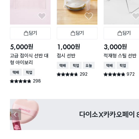
담기
담기
담기
장바구니
장바구니
장
원
원
원
5,000
1,000
3,000
고급 접이식 선반 대
접시 선반
적재형 스틸 선반
형 아이보리
택배배송
매장픽업
오늘배송
택배배송
매장픽업
택배배송
매장픽업
292
972
별점 4.7점
별점 4.8점
건 작성
건 작성
298
별점 4.8점
건 작성
다이소X카카오페이 8월 결제 혜택 
이
전
슬
라
이