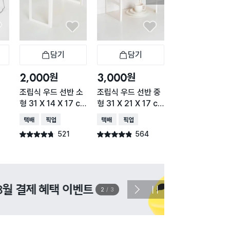
담기
담기
담기
바구니
장바구니
장바구니
장
원
원
원
2,000
3,000
1,000
조립식 우드 선반 소
조립식 우드 선반 중
자석 타입 다용도
형 31 X 14 X 17 c
형 31 X 21 X 17 c
반
m
m
택배배송
매장픽업
택배배송
매장픽업
택배배송
매장픽업
오
521
564
935
별점 4.7점
별점 4.8점
별점 4.7점
건 작성
건 작성
건 작
이벤트
관심 
2
/
3
다
정
음
지
슬
라
이