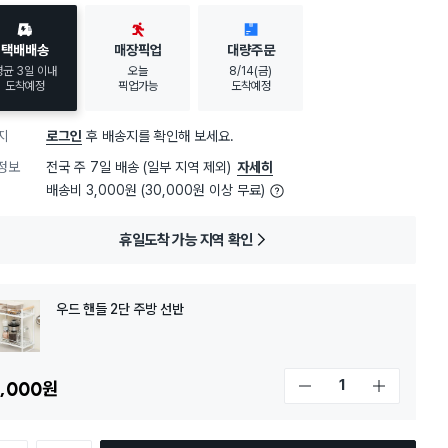
30대 여성
이 가장 많이
구매했어요
택배배송
매장픽업
대량주문
평균 3일 이내
오늘
8/14(금)
도착예정
픽업가능
도착예정
지
로그인
후 배송지를 확인해 보세요.
정보
전국 주 7일 배송 (일부 지역 제외)
자세히
배송비 3,000원 (30,000원 이상 무료)
휴일도착 가능 지역 확인
우드 핸들 2단 주방 선반
,000
원
개수 감소
개수 증가