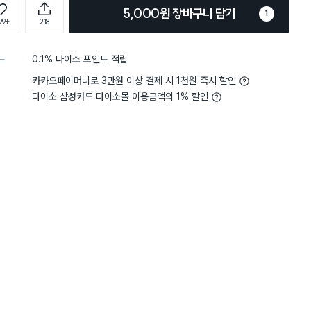
5,000원 장바구니 담기
1
99+
218
트
0.1% 다이소 포인트 적립
카카오페이머니로 3만원 이상 결제 시 1천원 즉시 할인
다이소 삼성카드 다이소몰 이용금액의 1% 할인
5
무게
사용하기 적당해요
5
무게
사용
별점 5점
워요! 품절이 계속 금방 되는편이
후기가 좋아서 이걸로 골랐
 바로 구매했는데 서랍을 뺄때
화이트+우드톤이라 깔끔하
서 화장품을 넣어놓기 정말 좋아
잘 보여 좋아요
2
기존에 아파트 옵션으로 되
로 한칸을 빼서 쓰고 다시 넣어
보관했는데 굳이 필요한가 
합니다! 저는 종이를 같은 사이
든요ㅎ
앞부분만 가렸는데 깔끔하고 맘에
확실히 정리하니까 보기가