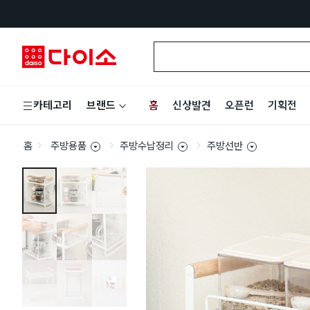
홈
신상발견
오픈런
기획전
카테고리
브랜드
홈
주방용품
주방수납정리
주방선반