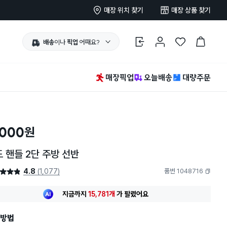
매장 위치 찾기
매장 상품 찾기
배송
이나
픽업
어때요?
로그인
마이페이지
찜 한 상품
장바구니
매장픽업
오늘배송
대량주문
,000
원
 핸들 2단 주방 선반
4.8
(1,077)
품번 1048716
4.8점
복사하기
최근 한달
1,237명
이
구매했어요
지금까지
15,781개
가
팔렸어요
30대 여성
이 가장 많이
구매했어요
최근 한달
1,237명
이
구매했어요
방법
지금까지
15,781개
가
팔렸어요