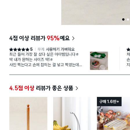
1
2
4점 이상 리뷰가
95%
예요
5
무게
사용하기 가벼워요
별점 5점
별
최근 들어 가장 잘 샀다 싶은 아이템입니다ㅎ
처
딱 내가 원하는 사이즈 딱!ㅎ
손
사진 찍는다고 손에 잡히는 걸 넣고 찍었는데
지
실제로는 자주 사용하는 조미료를 둘 생각이에요ㅎ
품
비슷한 사이즈인 이케아 제품이 이마넌 넘던데
고
가성비도 좋고 입고 신청해서 구매할 정도로 강추입
구
니다:)
양
4.5점 이상
리뷰가 좋은 상품
자
소
아
구매 1.6만+