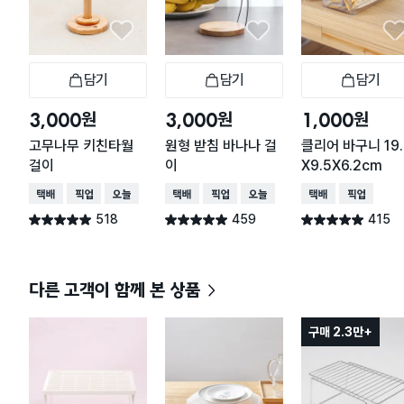
담기
담기
담기
장바구니
장바구니
장
원
원
원
3,000
3,000
1,000
고무나무 키친타월
원형 받침 바나나 걸
클리어 바구니 19.
걸이
이
X9.5X6.2cm
택배배송
매장픽업
오늘배송
택배배송
매장픽업
오늘배송
택배배송
매장픽업
518
459
415
별점 4.9점
별점 4.9점
별점 4.9점
건 작성
건 작성
건 작성
다른 고객이 함께 본 상품
구매 2.3만+