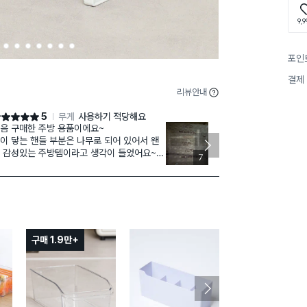
9,9
3
4
5
6
7
8
9
포인
결제
리뷰안내
5
무게
사용하기 적당해요
점 5점
별점 5점
음 구매한 주방 용품이에요~
너무 만족스러
이 닿는 핸들 부분은 나무로 되어 있어서 왠
라 알림 해놓고
 감성있는 주방템이라고 생각이 들었어요~
걸리는게 없어
7
절이라 알림 등록 후 며칠만에 재고 알림 받
요!
 바로
화장할 때 통으
매했는데 후회없는 소비였어요~^^
놓으면 정말 편
념이나 소스통 수납 용도이지만, 머그컵이나
즈로 잘라서 
잘한
들어요!
품들이나 생활 용품들 수납하기에 좋을것 같
요~
구매 1.9만+
구매 1.2만+