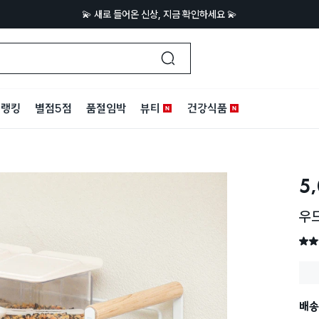
💫 새로 들어온 신상, 지금 확인하세요 💫
랭킹
별점5점
품절임박
뷰티
건강식품
5
우드
별점 
배송