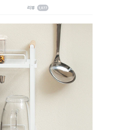
드
리뷰
1,077