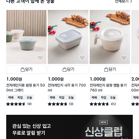
다른 고객이 함께 본 상품
전체보기
담기
담기
담기
1,000
1,000
1,000
2,0
원
원
원
전자레인지용 원형 용기 50
전자레인지 사각 용기 700
전자레인지 원형 핸들 용기
전자레
0ml 그레이
ml
760 ml
00m
택배배송
매장픽업
오늘배송
택배배송
매장픽업
오늘배송
택배배송
매장픽업
오늘배송
택배
161
133
412
별점 4.6점
별점 4.7점
별점 4.7점
별점 
건 작성
건 작성
건 작성
관심 있는 신상 입고
무료로 알림 받기
3
3