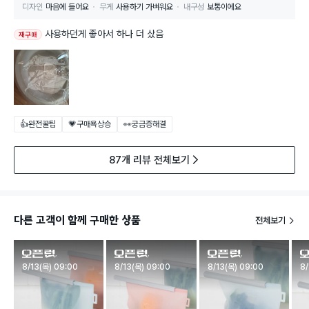
디자인
마음에 들어요
무게
사용하기 가벼워요
내구성
보통이에요
사용하던게 좋아서 하나 더 샀음
재구매
👍완전꿀팁
💗구매욕상승
👀궁금증해결
87개 리뷰 전체보기
다른 고객이 함께 구매한 상품
전체보기
판매시작
판매시작
판매시작
판
8/13(목) 09:00
8/13(목) 09:00
8/13(목) 09:00
8/