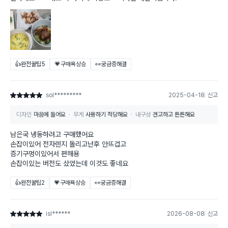
👍완전꿀팁
5
💗구매욕상승
👀궁금증해결
sol*********
2025-04-18
신고
별점 5점
디자인
마음에 들어요
무게
사용하기 적당해요
내구성
견고하고 튼튼해요
남은국 냉동하려고 구매했어요
손잡이있어 전자렌지 돌리고난후 안뜨겁고
증기구멍이있어서 편해용
손잡이있는 버전도 샀었는데 이것도 좋네요
👍완전꿀팁
2
💗구매욕상승
👀궁금증해결
isl******
2026-08-08
신고
별점 5점