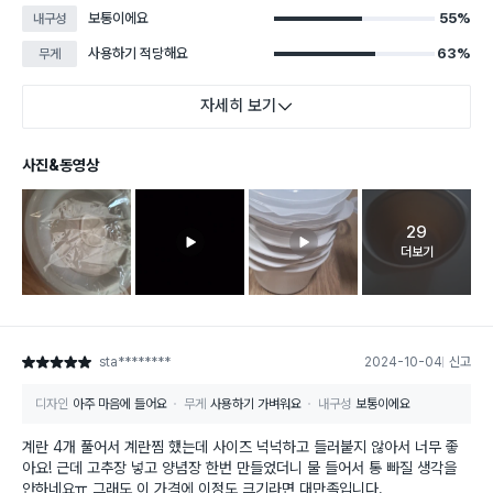
보통이에요
55%
내구성
사용하기 적당해요
63%
무게
자세히 보기
사진&동영상
29
고객 리뷰 
더보기
sta********
2024-10-04
신고
별점 5점
디자인
아주 마음에 들어요
무게
사용하기 가벼워요
내구성
보통이에요
계란 4개 풀어서 계란찜 했는데 사이즈 넉넉하고 들러붙지 않아서 너무 좋
아요! 근데 고추장 넣고 양념장 한번 만들었더니 물 들어서 통 빠질 생각을
안하네요ㅠ 그래도 이 가격에 이정도 크기라면 대만족입니다.