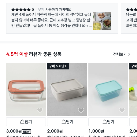
5
무게
사용하기 가벼워요
별점 5점
별점 5
계란 4개 풀어서 계란찜 했는데 사이즈 넉넉하고 들러
남는밥
붙지 않아서 너무 좋아요! 근데 고추장 넣고 양념장 한
고에 
번 만들었더니 물 들어서 통 빠질 생각을 안하네요ㅠ 그
보관하
래도 이 가격에 이정도 크기라면 대만족입니다.
좋음
4.5점 이상
리뷰가 좋은 상품
전체보기
구매 5.6만+
구매
담기
담기
담기
3,000
2,000
1,000
2,0
원
원
원
NEW