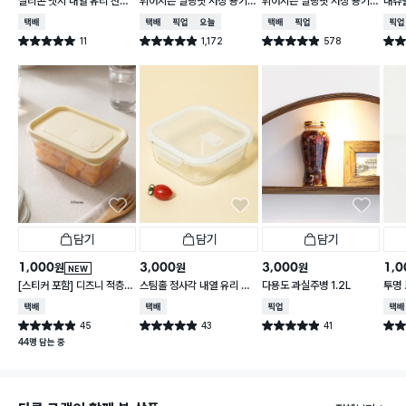
실리콘 엣지 내열 유리 찬통
휘어지는 말랑핏 저장 용기
휘어지는 말랑핏 저장 용기
내츄럴
550 ml
2 L 그레이
900ml 스카이블루
L
택배배송
택배배송
매장픽업
오늘배송
택배배송
매장픽업
매장
11
1,172
578
별점 5.0점
별점 4.9점
별점 4.9점
별점 
건 작성
건 작성
건 작성
담기
담기
담기
1,000
3,000
3,000
1,0
원
원
원
NEW
[스티커 포함] 디즈니 적층
스팀홀 정사각 내열 유리 찬
다용도 과실주병 1.2L
투명 
가능한 말랑핏 600 ml 아
통 1.2 L
택배배송
택배배송
매장픽업
택배
이보리
45
43
41
별점 4.9점
별점 4.9점
별점 4.9점
별점 
건 작성
건 작성
건 작성
44명 담는 중