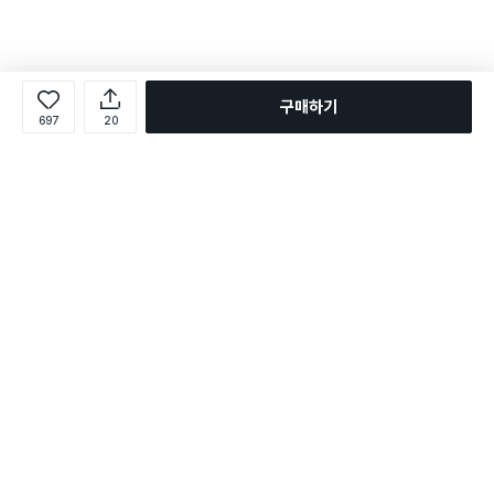
구매하기
697
20
로그인
온라인 다이소몰 1599-2211
온라인 다이소몰
다이소 매장 1522-4400
다이소 매장
평일 09:00 ~ 18:00
평일 09:00 ~ 18:00
주문조회
매장 상품 찾기
취소/교환/반품 신청
매장 위치 찾기
공지사항
1:1 문의
FAQ
고객센터
1:1 문의
제휴문의
앱 장애/신고