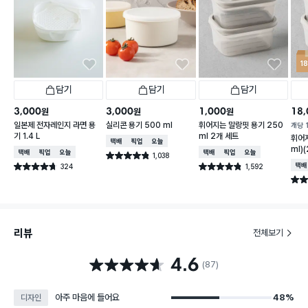
1
담기
담기
담기
3,000
3,000
1,000
18,
원
원
원
일본제 전자레인지 라면 용
실리콘 용기 500 ml
휘어지는 말랑핏 용기 250
개당
기 1.4 L
ml 2개 세트
휘어
택배배송
매장픽업
오늘배송
ml)
택배배송
매장픽업
오늘배송
택배배송
매장픽업
오늘배송
1,038
별점 4.8점
건 작성
324
1,592
택배
별점 4.7점
별점 4.8점
건 작성
건 작성
별점 
리뷰
전체보기
4.6
별점 4.6점
(87)
아주 마음에 들어요
48%
디자인