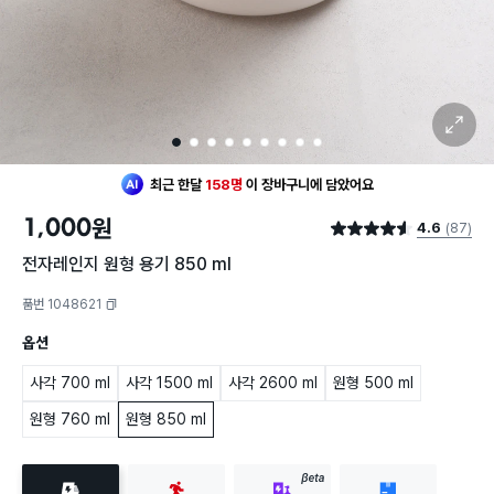
확대 보기
1
2
3
4
5
6
7
8
9
최근 한달
158명
이
장바구니에 담았어요
1,000
원
4.6
(87)
별점 4.6점
전자레인지 원형 용기 850 ml
품번 1048621
복사하기
옵션
사각 700 ml
사각 1500 ml
사각 2600 ml
원형 500 ml
원형 760 ml
원형 850 ml
BETA