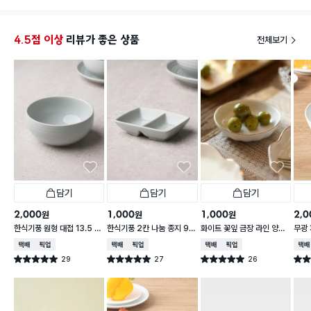
✔ 컵+디저트 올리기 적당한 사이즈
멀리갈
✔ 가격 대비 퀄리티 굿
사이드
데
4.5점 이상
리뷰가 좋은 상품
전체보기
5천 원에 감성 테이블 완성!
게임기
하나 
적시에
목공용
담기
담기
담기
2,000
1,000
1,000
2,0
원
원
원
한식기풍 원형 대접 13.5 c
한식기풍 2칸 나눔 종지 9 c
화이트 꽃잎 금장 라인 양각
무광 
m
m
종지 10 cm
접 1
택배배송
매장픽업
택배배송
매장픽업
택배배송
매장픽업
택배
29
27
26
별점 5.0점
별점 5.0점
별점 5.0점
별점 
건 작성
건 작성
건 작성