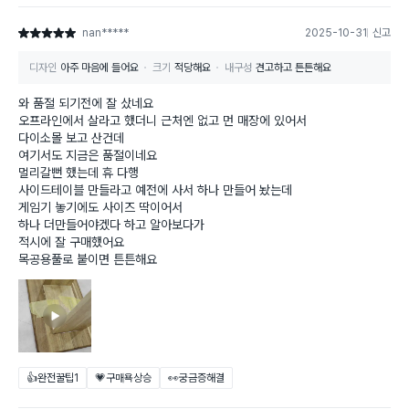
nan*****
2025-10-31
신고
별점 5점
디자인
아주 마음에 들어요
크기
적당해요
내구성
견고하고 튼튼해요
와 품절 되기전에 잘 샀네요
오프라인에서 살라고 했더니 근처엔 없고 먼 매장에 있어서
다이소몰 보고 산건데
여기서도 지금은 품절이네요
멀리갈뻔 했는데 휴 다행
사이드테이블 만들라고 예전에 사서 하나 만들어 놨는데
게임기 놓기에도 사이즈 딱이어서
하나 더만들어야겠다 하고 알아보다가
적시에 잘 구매했어요
목공용풀로 붙이면 튼튼해요
👍완전꿀팁
1
💗구매욕상승
👀궁금증해결