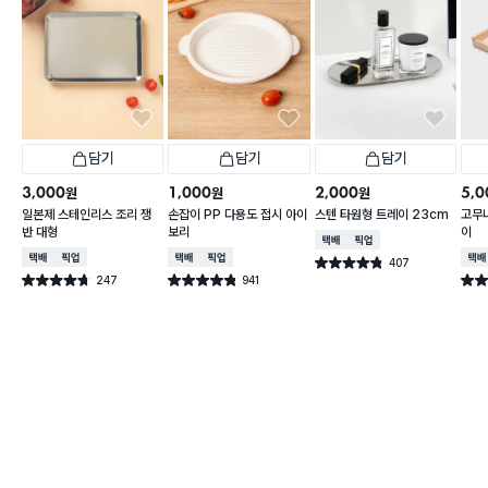
담기
담기
담기
3,000
1,000
2,000
5,0
원
원
원
일본제 스테인리스 조리 쟁
손잡이 PP 다용도 접시 아이
스텐 타원형 트레이 23cm
고무
반 대형
보리
이
택배배송
매장픽업
택배배송
매장픽업
택배배송
매장픽업
택배
407
별점 4.8점
건 작성
247
941
별점 4.7점
별점 4.8점
별점 
건 작성
건 작성