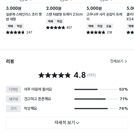
3,000
2,000
5,000
5,0
원
원
원
일본제 스테인리스 조리 쟁
스텐 타원형 트레이 23cm
고무나무 사각 손잡이 트레
클리어
반 대형
이
X2
택배배송
매장픽업
택배배송
매장픽업
택배배송
매장픽업
오늘배송
택배
407
별점 4.8점
건 작성
247
218
별점 4.7점
별점 4.8점
별점 
건 작성
건 작성
리뷰
전체보기
4.8
별점 4.8점
(151)
아주 마음에 들어요
53%
디자인
견고하고 튼튼해요
71%
내구성
적당해요
76%
크기
자세히 보기