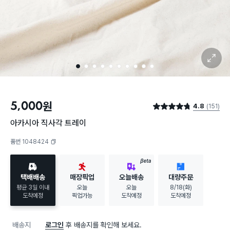
확대 보기
1
2
3
4
5
6
7
8
9
10
5,000
원
4.8
(151)
별점 4.8점
아카시아 직사각 트레이
품번 1048424
복사하기
BETA
택배배송
매장픽업
오늘배송
대량주문
평균 3일 이내
오늘
오늘
8/18(화)
도착예정
픽업가능
도착예정
도착예정
배송지
로그인
후 배송지를 확인해 보세요.