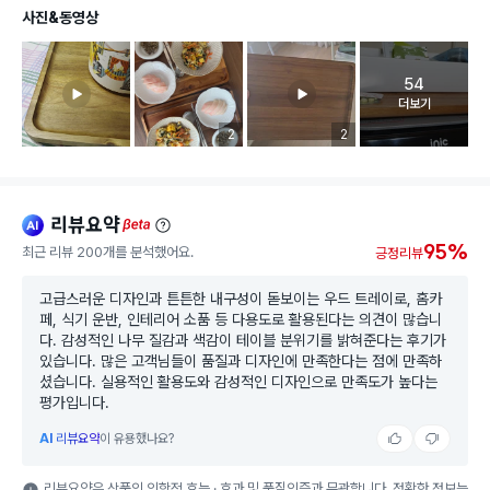
사진&동영상
54
고객 리뷰 
더보기
리뷰 이미지 등록 개수
2
리뷰 이미지 등록 개수
2
리뷰요약
ai
beta
95%
최근 리뷰 200개를 분석했어요.
긍정리뷰
고급스러운 디자인과 튼튼한 내구성이 돋보이는 우드 트레이로, 홈카
페, 식기 운반, 인테리어 소품 등 다용도로 활용된다는 의견이 많습니
다. 감성적인 나무 질감과 색감이 테이블 분위기를 밝혀준다는 후기가
있습니다. 많은 고객님들이 품질과 디자인에 만족한다는 점에 만족하
셨습니다. 실용적인 활용도와 감성적인 디자인으로 만족도가 높다는
평가입니다.
AI
리뷰요약
이 유용했나요?
리뷰요약은 상품의 의학적 효능 · 효과 및 품질인증과 무관합니다. 정확한 정보는