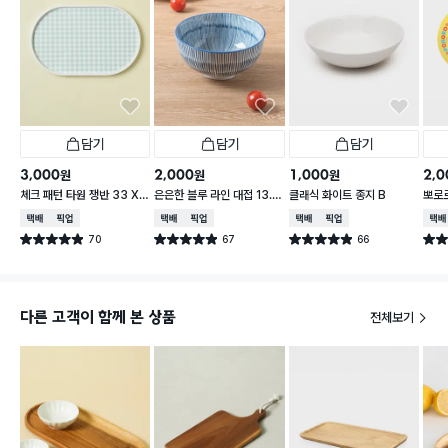
담기
담기
담기
3,000
2,000
1,000
2,0
원
원
원
체크 패턴 타원 쟁반 33 X
은은한 블루 라인 대접 13.5
클래식 화이트 종지 B
뽀로로
21 cm
cm
cm 
택배배송
매장픽업
택배배송
매장픽업
택배배송
매장픽업
택배
70
67
66
별점 4.9점
별점 4.9점
별점 4.9점
별점 
건 작성
건 작성
건 작성
다른 고객이 함께 본 상품
전체보기