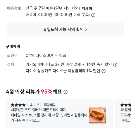
배송정보
전국 주 7일 배송 (일부 지역 제외)
자세히
배송비 3,000원 (30,000원 이상 무료)
휴일도착 가능 지역 확인
구매혜택
포인트
0.1% 다이소 포인트 적립
결제
카카오페이머니로 3만원 이상 결제 시 1천원 즉시 할인
다이소 삼성카드 다이소몰 이용금액의 1% 할인
4점 이상 리뷰가
95%
예요
4
크기
적당해요
별점 4점
별점 5
내추럴한 우드 컬러가 예쁜 트레이예요.
와 품절
티타임, 디저트, 소품 정리에 딱 좋고, 가볍고 실용적이
오프라
라 자주 손이 가요.
어서
다이소
✔ 따뜻한 우드 결
여기서