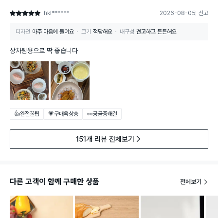
hkl******
2026-08-05
신고
별점 5점
디자인
아주 마음에 들어요
크기
적당해요
내구성
견고하고 튼튼해요
상차림용으로 딱 좋습니다
👍완전꿀팁
💗구매욕상승
👀궁금증해결
151개 리뷰 전체보기
다른 고객이 함께 구매한 상품
전체보기