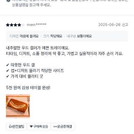
상품설명을 참고해 주세요.
mem******
2025-06-28
신고
별점 4점
디자인
마음에 들어요
크기
적당해요
내구성
보통이에요
내추럴한 우드 컬러가 예쁜 트레이예요.
티타임, 디저트, 소품 정리에 딱 좋고, 가볍고 실용적이라 자주 손이 가요.
✔ 따뜻한 우드 결
✔ 컵+디저트 올리기 적당한 사이즈
✔ 가격 대비 퀄리티 굿
5천 원에 감성 테이블 완성!
👍완전꿀팁
💗구매욕상승
👀궁금증해결