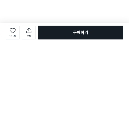
구매하기
1,159
29
로그인
온라인 다이소몰 1599-2211
온라인 다이소몰
다이소 매장 1522-4400
다이소 매장
평일 09:00 ~ 18:00
평일 09:00 ~ 18:00
주문조회
매장 상품 찾기
취소/교환/반품 신청
매장 위치 찾기
공지사항
1:1 문의
FAQ
고객센터
1:1 문의
제휴문의
앱 장애/신고