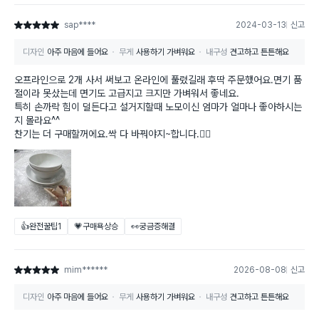
sap****
2024-03-13
신고
별점 5점
디자인
아주 마음에 들어요
무게
사용하기 가벼워요
내구성
견고하고 튼튼해요
오프라인으로 2개 사서 써보고 온라인에 풀렸길래 후딱 주문했어요.면기 품
절이라 못샀는데 면기도 고급지고 크지만 가벼워서 좋네요.
특히 손까락 힘이 덜든다고 설거지할때 노모이신 엄마가 얼마나 좋아하시는
지 몰라요^^
찬기는 더 구매할꺼에요.싹 다 바꿔야지~합니다.👍🏻
👍완전꿀팁
1
💗구매욕상승
👀궁금증해결
mim******
2026-08-08
신고
별점 5점
디자인
아주 마음에 들어요
무게
사용하기 가벼워요
내구성
견고하고 튼튼해요