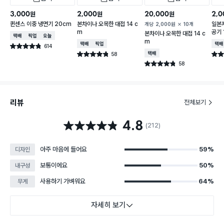
3,000
2,000
20,000
2,0
원
원
원
퀸센스 이중 냉면기 20cm
본차이나 오목한 대접 14 c
일본
개당
2,000
원
10개
m
공기 
본차이나 오목한 대접 14 c
택배배송
매장픽업
오늘배송
m
택배배송
매장픽업
택배
614
별점 4.8점
건 작성
58
택배배송
별점 4.8점
별점 
건 작성
58
별점 4.8점
건 작성
리뷰
전체보기
4.8
별점 4.8점
(212)
아주 마음에 들어요
59%
디자인
보통이에요
50%
내구성
사용하기 가벼워요
64%
무게
자세히 보기