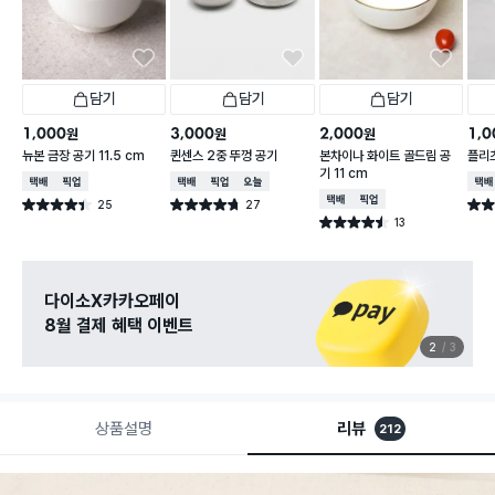
담기
담기
담기
1,000
3,000
2,000
1,0
원
원
원
뉴본 금장 공기 11.5 cm
퀸센스 2중 뚜껑 공기
본차이나 화이트 골드림 공
플리츠
기 11 cm
택배배송
매장픽업
택배배송
매장픽업
오늘배송
택배
택배배송
매장픽업
25
27
별점 4.4점
별점 4.7점
별점 
건 작성
건 작성
13
별점 4.5점
건 작성
다이소X카카오페이
8월 결제 혜택 이벤트
2
3
상품설명
리뷰
212