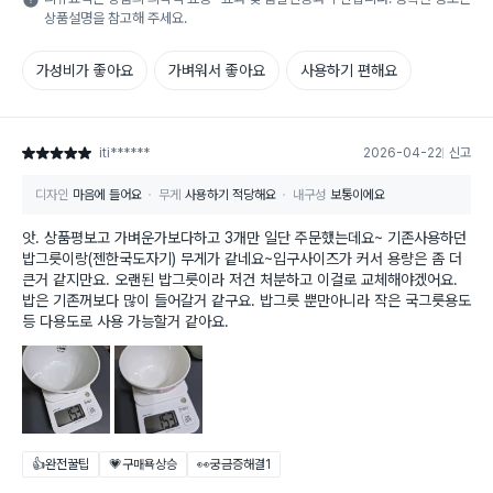
상품설명을 참고해 주세요.
가성비가 좋아요
가벼워서 좋아요
사용하기 편해요
iti******
2026-04-22
신고
별점 5점
디자인
마음에 들어요
무게
사용하기 적당해요
내구성
보통이에요
앗. 상품평보고 가벼운가보다하고 3개만 일단 주문했는데요~ 기존사용하던
밥그릇이랑(젠한국도자기) 무게가 같네요~입구사이즈가 커서 용량은 좀 더
큰거 같지만요. 오랜된 밥그릇이라 저건 처분하고 이걸로 교체해야겠어요.
밥은 기존꺼보다 많이 들어갈거 같구요. 밥그릇 뿐만아니라 작은 국그릇용도
등 다용도로 사용 가능할거 같아요.
👍완전꿀팁
💗구매욕상승
👀궁금증해결
1