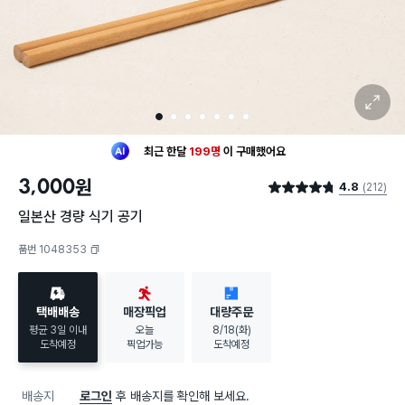
확대 보기
1
2
3
4
5
6
7
최근 한달
199명
이
구매했어요
30대 여성
이 가장 많이
구매했어요
3,000
원
4.8
(212)
최근 한달
199명
이
구매했어요
별점 4.8점
30대 여성
이 가장 많이
구매했어요
일본산 경량 식기 공기
품번 1048353
복사하기
택배배송
매장픽업
대량주문
평균 3일 이내
오늘
8/18(화)
도착예정
픽업가능
도착예정
배송지
로그인
후 배송지를 확인해 보세요.