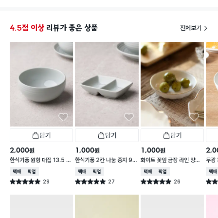
릇 뿐만아니라 작은 국그릇용도등 다용도로 사용 가능
찬기는 
할거 같아요.
4.5점 이상
리뷰가 좋은 상품
전체보기
담기
담기
담기
2,000
1,000
1,000
2,0
원
원
원
한식기풍 원형 대접 13.5 c
한식기풍 2칸 나눔 종지 9 c
화이트 꽃잎 금장 라인 양각
무광 
m
m
종지 10 cm
접 1
택배배송
매장픽업
택배배송
매장픽업
택배배송
매장픽업
택배
29
27
26
별점 5.0점
별점 5.0점
별점 5.0점
별점 
건 작성
건 작성
건 작성