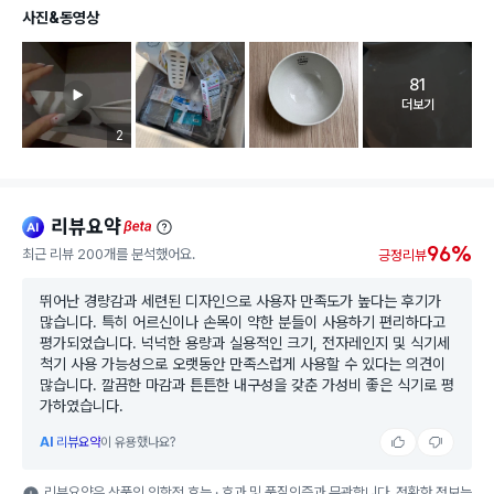
사진&동영상
81
고객 리뷰 
더보기
리뷰 이미지 등록 개수
2
리뷰요약
ai
beta
96%
최근 리뷰 200개를 분석했어요.
긍정리뷰
뛰어난 경량감과 세련된 디자인으로 사용자 만족도가 높다는 후기가
많습니다. 특히 어르신이나 손목이 약한 분들이 사용하기 편리하다고
평가되었습니다. 넉넉한 용량과 실용적인 크기, 전자레인지 및 식기세
척기 사용 가능성으로 오랫동안 만족스럽게 사용할 수 있다는 의견이
많습니다. 깔끔한 마감과 튼튼한 내구성을 갖춘 가성비 좋은 식기로 평
가하였습니다.
AI
리뷰요약
이 유용했나요?
리뷰요약은 상품의 의학적 효능 · 효과 및 품질인증과 무관합니다. 정확한 정보는