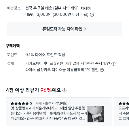
배송정보
전국 주 7일 배송 (일부 지역 제외)
자세히
배송비 3,000원 (30,000원 이상 무료)
휴일도착 가능 지역 확인
구매혜택
포인트
0.1% 다이소 포인트 적립
결제
카카오페이머니로 3만원 이상 결제 시 1천원 즉시 할인
다이소 삼성카드 다이소몰 이용금액의 1% 할인
4점 이상 리뷰가
96%
예요
5
무게
사용하기 적당해요
별점 5점
별점 5
앗. 상품평보고 가벼운가보다하고 3개만 일단 주문했
오프라
는데요~ 기존사용하던 밥그릇이랑(젠한국도자기) 무게
딱 주
가 같네요~입구사이즈가 커서 용량은 좀 더 큰거 같지
고 크지
2
만요. 오랜된 밥그릇이라 저건 처분하고 이걸로 교체해
특히 
야겠어요. 밥은 기존꺼보다 많이 들어갈거 같구요. 밥그
가 얼마