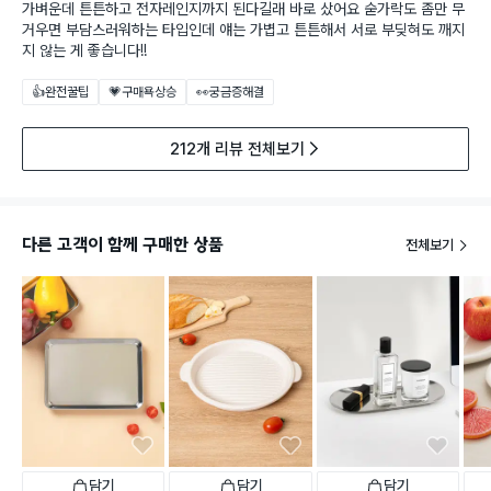
가벼운데 튼튼하고 전자레인지까지 된다길래 바로 샀어요 숟가락도 좀만 무
거우면 부담스러워하는 타입인데 얘는 가볍고 튼튼해서 서로 부딪혀도 깨지
지 않는 게 좋습니다!!
👍완전꿀팁
💗구매욕상승
👀궁금증해결
212개 리뷰 전체보기
다른 고객이 함께 구매한 상품
전체보기
담기
담기
담기