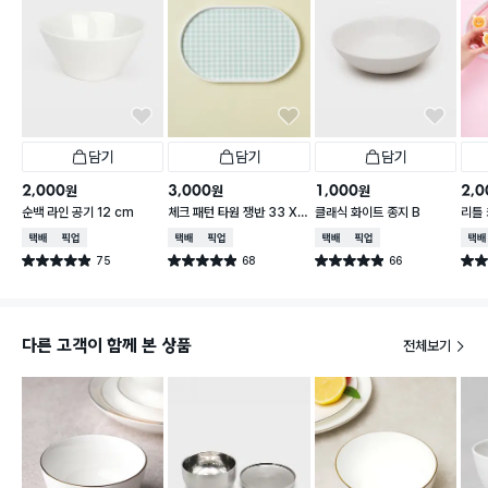
담기
담기
담기
2,000
3,000
1,000
2,0
원
원
원
순백 라인 공기 12 cm
체크 패턴 타원 쟁반 33 X
클래식 화이트 종지 B
리틀
21 cm
피치 
택배배송
매장픽업
택배배송
매장픽업
택배배송
매장픽업
택배
75
68
66
별점 4.9점
별점 4.9점
별점 4.9점
별점 
건 작성
건 작성
건 작성
다른 고객이 함께 본 상품
전체보기