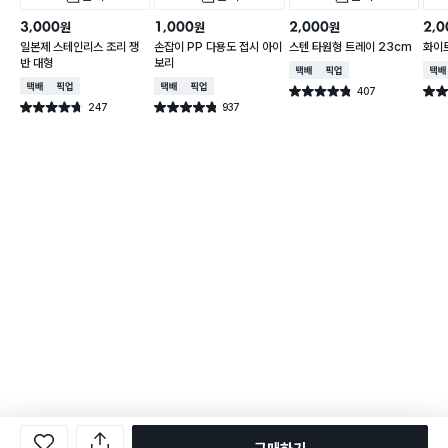
3,000
1,000
2,000
2,0
원
원
원
일본제 스테인리스 조리 쟁
손잡이 PP 다용도 접시 아이
스텐 타원형 트레이 23cm
화이트
반 대형
보리
택배배송
매장픽업
택배
택배배송
매장픽업
택배배송
매장픽업
407
별점 4.8점
별점 
건 작성
247
937
별점 4.7점
별점 4.8점
건 작성
건 작성