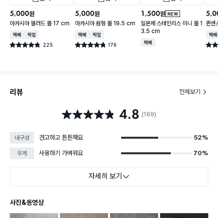
5,000
5,000
1,500
5,0
원
원
원
NEW
아카시아 샐러드 볼 17 cm
아카시아 원형 볼 19.5 cm
일본제 스테인리스 미니 볼 1
퀸센스
3.5 cm
택배배송
매장픽업
택배배송
매장픽업
택배
택배배송
225
176
별점 4.8점
별점 4.8점
별점 
건 작성
건 작성
리뷰
전체보기
4.8
별점 4.8점
(169)
견고하고 튼튼해요
52%
내구성
사용하기 가벼워요
70%
무게
자세히 보기
사진&동영상