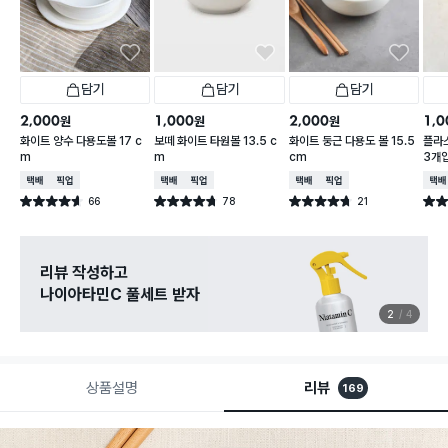
담기
담기
담기
2,000
1,000
2,000
1,0
원
원
원
화이트 양수 다용도볼 17 c
보떼 화이트 타원볼 13.5 c
화이트 둥근 다용도 볼 15.5
플라스
m
m
cm
3개
택배배송
매장픽업
택배배송
매장픽업
택배배송
매장픽업
택배
66
78
21
별점 4.6점
별점 4.7점
별점 4.7점
별점 
건 작성
건 작성
건 작성
리뷰 작성하고
나이아타민C 풀세트 받자
2
4
상품설명
리뷰
169