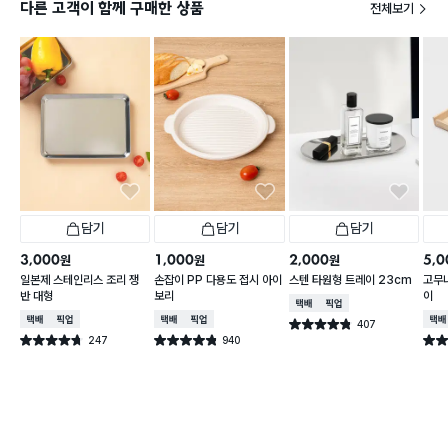
다른 고객이 함께 구매한 상품
전체보기
담기
담기
담기
3,000
1,000
2,000
5,0
원
원
원
일본제 스테인리스 조리 쟁
손잡이 PP 다용도 접시 아이
스텐 타원형 트레이 23cm
고무
반 대형
보리
이
택배배송
매장픽업
택배배송
매장픽업
택배배송
매장픽업
택배
407
별점 4.8점
건 작성
247
940
별점 4.7점
별점 4.8점
별점 
건 작성
건 작성