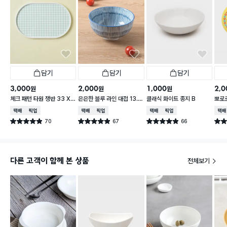
담기
담기
담기
3,000
2,000
1,000
2,0
원
원
원
체크 패턴 타원 쟁반 33 X
은은한 블루 라인 대접 13.5
클래식 화이트 종지 B
뽀로로
21 cm
cm
cm 
택배배송
매장픽업
택배배송
매장픽업
택배배송
매장픽업
택배
70
67
66
별점 4.9점
별점 4.9점
별점 4.9점
별점 
건 작성
건 작성
건 작성
다른 고객이 함께 본 상품
전체보기