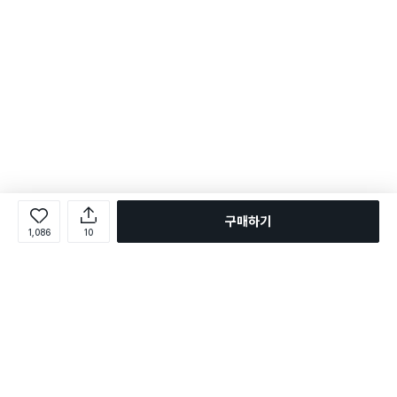
구매하기
1,086
10
로그인
온라인 다이소몰 1599-2211
온라인 다이소몰
다이소 매장 1522-4400
다이소 매장
평일 09:00 ~ 18:00
평일 09:00 ~ 18:00
주문조회
매장 상품 찾기