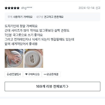
dhg****
2024-12-14
신고
별점 5점
무게
사용하기 가벼워요
내구성
견고하고 튼튼해요
도자기인데 정말 가벼워요
근데 사이즈가 많이 작아요 밥그릇보다 살짝 큰정도
1인분 국그릇으로 쓰기 좋아요
그리고 전자레인지나 식세기 되는지 헷갈릴때도 있는데
밑에 새겨져있어서 좋네용
👍완전꿀팁
4
💗구매욕상승
👀궁금증해결
169개 리뷰 전체보기