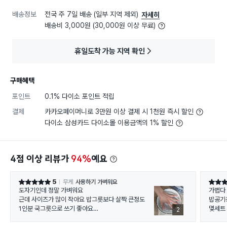
배송정보
전국 주 7일 배송 (일부 지역 제외)
자세히
배송비 3,000원 (30,000원 이상 무료)
휴일도착 가능 지역 확인
구매혜택
포인트
0.1% 다이소 포인트 적립
결제
카카오페이머니로 3만원 이상 결제 시 1천원 즉시 할인
다이소 삼성카드 다이소몰 이용금액의 1% 할인
4점 이상 리뷰가
94%
예요
5
무게
사용하기 가벼워요
별점 5점
별점 5
도자기인데 정말 가벼워요
가볍다
근데 사이즈가 많이 작아요 밥그릇보다 살짝 큰정도
밥공기
1인분 국그릇으로 쓰기 좋아요
몇세트 삼
2
그리고 전자레인지나 식세기 되는지 헷갈릴때도 있는
가볍다.
데
코렐보