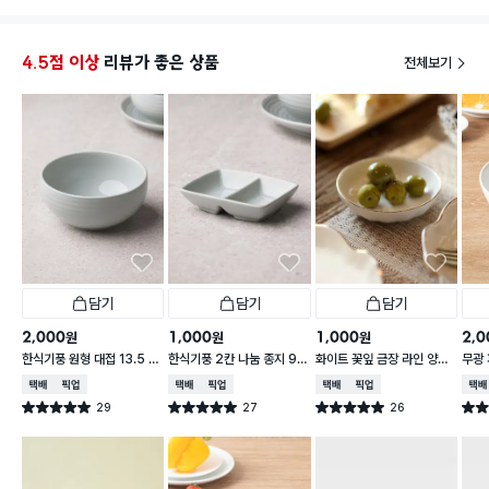
밑에 새겨져있어서 좋네용
밥공기
4.5점 이상
리뷰가 좋은 상품
전체보기
담기
담기
담기
2,000
1,000
1,000
2,0
원
원
원
한식기풍 원형 대접 13.5 c
한식기풍 2칸 나눔 종지 9 c
화이트 꽃잎 금장 라인 양각
무광 
m
m
종지 10 cm
접 1
택배배송
매장픽업
택배배송
매장픽업
택배배송
매장픽업
택배
29
27
26
별점 5.0점
별점 5.0점
별점 5.0점
별점 
건 작성
건 작성
건 작성