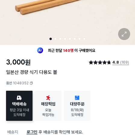
확대 보기
1
2
3
4
5
6
7
8
최근 한달
140명
이
구매했어요
30대 여성
이 가장 많이
구매했어요
3,000
원
4.8
(169)
최근 한달
140명
이
구매했어요
별점 4.8점
30대 여성
이 가장 많이
구매했어요
일본산 경량 식기 다용도 볼
품번 1048352
복사하기
택배배송
매장픽업
대량주문
평균 3일 이내
오늘
8/18(화)
도착예정
픽업가능
도착예정
배송지
로그인
후 배송지를 확인해 보세요.