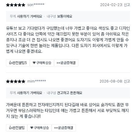
son******
2024-02-23
신고
별점 5점
무게
사용하기 가벼워요
내구성
보통이에요
유튜브 보고 기다렸다가 구입했는데 너무 가볍고 좋아요 색상도 좋고 디자인
사이즈 다 좋아요 안쪽에 약간 매끄럽지 못한 부분이 있어 좀 아쉬워요 작은
종지나 조금 더 큰 접시도 나오면 좋겠어요 도자기도 이렇게 가볍게 만들 수
있구나 기술에 한번 놀라는 제품입니다. 다른 도자기 회사에서도 이렇게 가
볍게 나오면 좋겠네요.
👍완전꿀팁
5
💗구매욕상승
👀궁금증해결
mim******
2026-08-08
신고
별점 5점
무게
사용하기 가벼워요
내구성
견고하고 튼튼해요
가벼운데 튼튼하고 전자레인지까지 된다길래 바로 샀어요 숟가락도 좀만 무
거우면 부담스러워하는 타입인데 얘는 가볍고 튼튼해서 서로 부딪혀도 깨지
지 않는 게 좋습니다!!
👍완전꿀팁
💗구매욕상승
👀궁금증해결