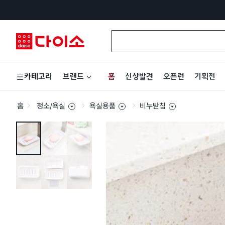
홈
신상발견
오픈런
기획전
카테고리
브랜드
홈
청소/욕실
욕실용품
비누받침