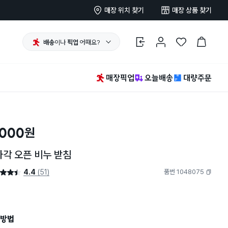
매장 위치 찾기
매장 상품 찾기
배송
이나
픽업
어때요?
로그인
마이페이지
찜 한 상품
장바구니
매장픽업
오늘배송
대량주문
,000
원
각 오픈 비누 받침
4.4
(51)
품번 1048075
4.4점
복사하기
방법