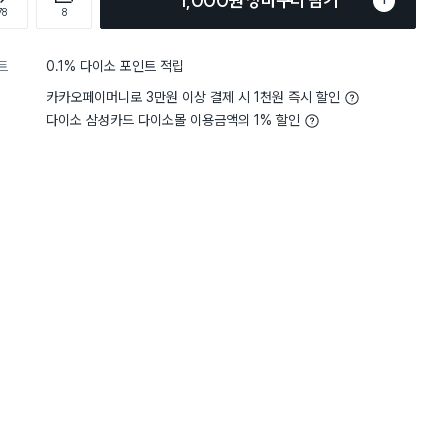
1,000원 장바구니 담기
1
78
8
트
0.1% 다이소 포인트 적립
카카오페이머니로 3만원 이상 결제 시 1천원 즉시 할인
다이소 삼성카드 다이소몰 이용금액의 1% 할인
담기
담기
담기
바구니
장바구니
장바구니
장
원
원
원
5,000
2,000
5,000
루
비타민 샤워 필터 (레
퍼플 샤워 타월
비타민 샤워 필터