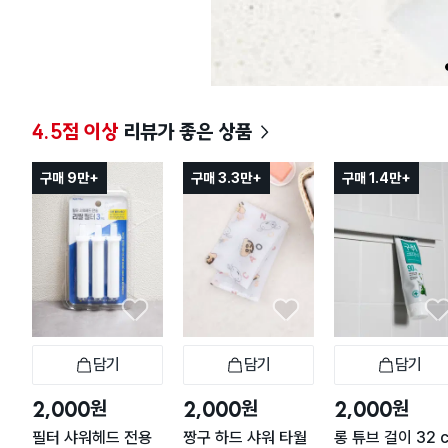
4.5점 이상
리뷰가 좋은 상품
구매 9만+
구매 3.3만+
구매 1.4만+
담기
담기
담기
장바구니
장바구니
장
원
원
원
2,000
2,000
2,000
필터 샤워헤드 전용
짱구 하드 샤워 타월
롱 튜브 걸이 32 