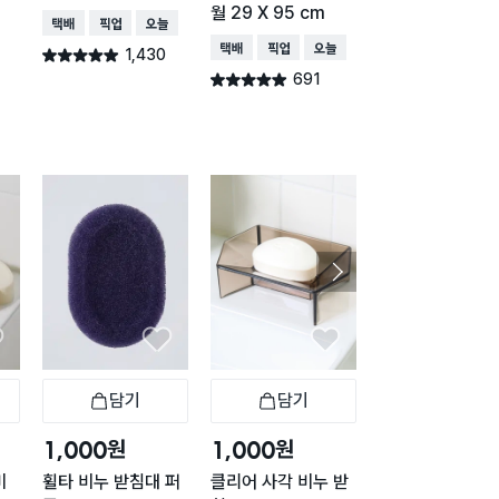
월 29 X 95 cm
택배배송
매장픽업
오늘배송
택배배송
매장픽업
오
택배배송
매장픽업
오늘배송
1,430
616
별점 4.9점
별점 4.9점
건 작성
건 작
691
별점 4.9점
건 작성
담기
담기
담기
바구니
장바구니
장바구니
장
원
원
원
1,000
1,000
1,000
비
휠타 비누 받침대 퍼
클리어 사각 비누 받
부착형물빠짐욕