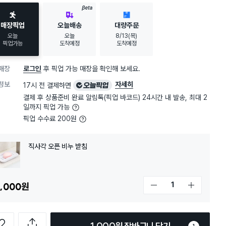
BETA
매장픽업
오늘배송
대량주문
오늘
오늘
8/13(목)
픽업가능
도착예정
도착예정
매장
로그인
후 픽업 가능 매장을 확인해 보세요.
오
정보
자세히
17시 전 결제하면
늘
결제 후 상품준비 완료 알림톡(픽업 바코드) 24시간 내 발송, 최대 2
픽
일까지 픽업 가능
업
픽업 수수료 200원
직사각 오픈 비누 받침
,000
원
개수 감소
개수 증가