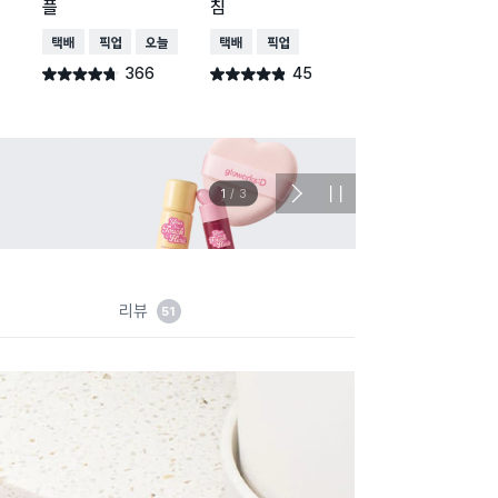
플
침
누받침
택배배송
매장픽업
오늘배송
택배배송
매장픽업
택배배송
매장픽업
366
45
242
별점 4.7점
별점 4.8점
별점 4.8점
건 작성
건 작성
건 작
이벤트
관심 
2
/
3
다
정
음
지
슬
라
이
드
리뷰
51