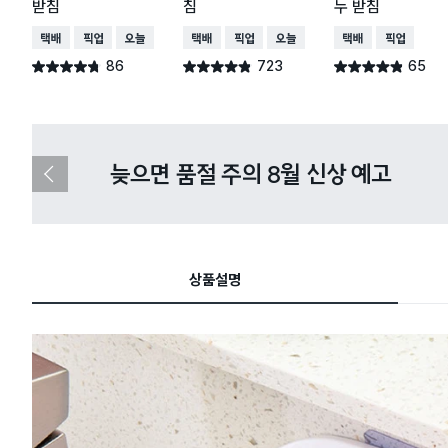
받침
침
누 받침
택배배송
매장픽업
오늘배송
택배배송
매장픽업
오늘배송
택배배송
매장픽업
86
723
65
별점 4.7점
별점 4.8점
별점 4.8점
건 작성
건 작성
건 작성
다이소X카카오페이 8월 결제 혜택 
이
전
슬
라
이
드
상품설명