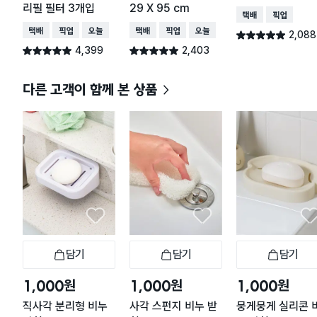
리필 필터 3개입
29 X 95 cm
택배배송
매장픽업
택배배송
매장픽업
오늘배송
택배배송
매장픽업
오늘배송
2,088
별점 4.9점
건 작성
4,399
2,403
별점 4.9점
별점 4.9점
건 작성
건 작성
다른 고객이 함께 본 상품
담기
담기
담기
장바구니
장바구니
장
원
원
원
1,000
1,000
1,000
직사각 분리형 비누
사각 스펀지 비누 받
뭉게뭉게 실리콘 