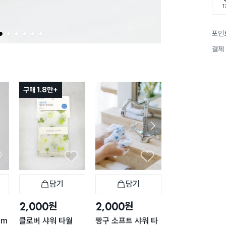
1
포인
1
2
3
4
5
6
결제
구매 1.8만+
담기
담기
담기
바구니
장바구니
장바구니
장
원
원
원
2,000
2,000
1,000
cm
클로버 샤워 타월
짱구 소프트 샤워 타
파스텔 샤워볼 블