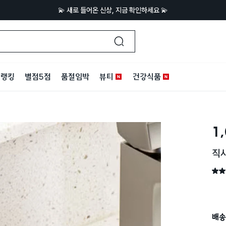
💫 새로 들어온 신상, 지금 확인하세요 💫
랭킹
별점5점
품절임박
뷰티
건강식품
1
직사
별점 
배송