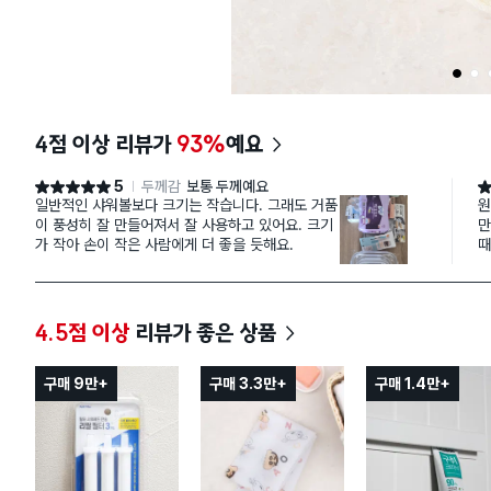
1
2
4점 이상 리뷰가
93%
예요
5
두께감
보통 두께예요
별점 5점
별
일반적인 샤워볼보다 크기는 작습니다. 그래도 거품
원
이 풍성히 잘 만들어져서 잘 사용하고 있어요. 크기
만
가 작아 손이 작은 사람에게 더 좋을 듯해요.
때
4.5점 이상
리뷰가 좋은 상품
구매 9만+
구매 3.3만+
구매 1.4만+