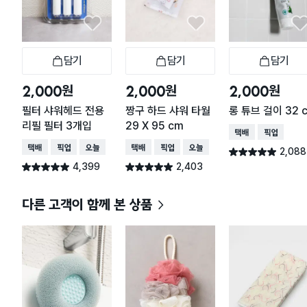
담기
담기
담기
장바구니
장바구니
장
원
원
원
2,000
2,000
2,000
필터 샤워헤드 전용
짱구 하드 샤워 타월
롱 튜브 걸이 32 
리필 필터 3개입
29 X 95 cm
택배배송
매장픽업
택배배송
매장픽업
오늘배송
택배배송
매장픽업
오늘배송
2,088
별점 4.9점
건 작성
4,399
2,403
별점 4.9점
별점 4.9점
건 작성
건 작성
다른 고객이 함께 본 상품