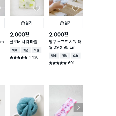
담기
담기
담기
바구니
장바구니
장바구니
장
원
원
원
2,000
2,000
1,000
cm
클로버 샤워 타월
짱구 소프트 샤워 타
파스텔 샤워볼 블
월 29 X 95 cm
택배배송
매장픽업
오늘배송
택배배송
매장픽업
오
택배배송
매장픽업
오늘배송
1,430
616
별점 4.9점
별점 4.9점
건 작성
건 작
691
별점 4.9점
건 작성