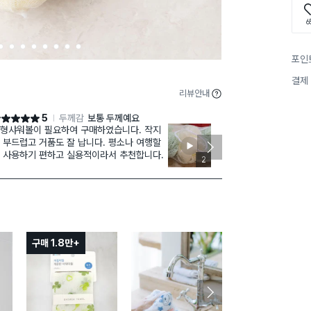
6
3
4
5
6
7
8
9
1
포인
0
결제
리뷰안내
5
두께감
보통 두께예요
점 5점
별점 5점
형샤워볼이 필요하여 구매하였습니다. 작지
샤워볼
재구매
 부드럽고 거품도 잘 납니다. 평소나 여행할
이에요
 사용하기 편하고 실용적이라서 추천합니다.
크기작고 얇아서
2
서 용도구분해
구매 1.8만+