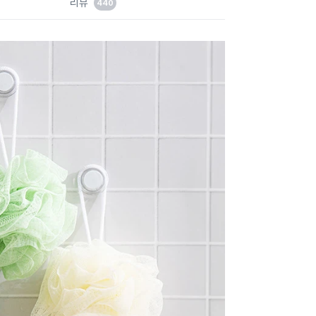
리뷰
440