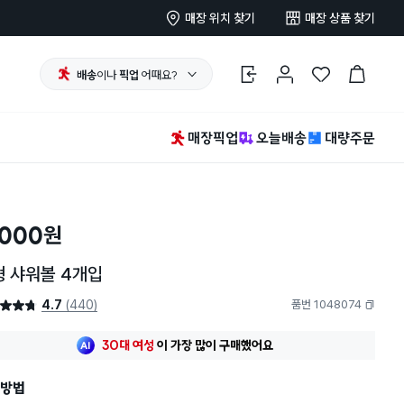
매장 위치 찾기
매장 상품 찾기
배송
이나
픽업
어때요?
로그인
마이페이지
찜 한 상품
장바구니
매장픽업
오늘배송
대량주문
,000
원
형 샤워볼 4개입
4.7
(440)
품번 1048074
4.7점
복사하기
최근 한달
535명
이
구매했어요
30대 여성
이 가장 많이
구매했어요
최근 한달
535명
이
구매했어요
방법
30대 여성
이 가장 많이
구매했어요