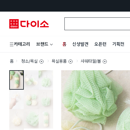
홈
신상발견
오픈런
기획전
카테고리
브랜드
홈
청소/욕실
욕실용품
샤워타월/볼