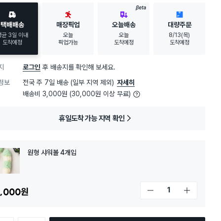
BETA
택배배송
매장픽업
오늘배송
대량주문
평균 3일 이내
오늘
오늘
8/13(목)
도착예정
픽업가능
도착예정
도착예정
지
로그인
후 배송지를 확인해 보세요.
정보
전국 주 7일 배송 (일부 지역 제외)
자세히
배송비 3,000원 (30,000원 이상 무료)
휴일도착 가능 지역 확인
원형 샤워볼 4개입
,000
원
개수 감소
개수 증가