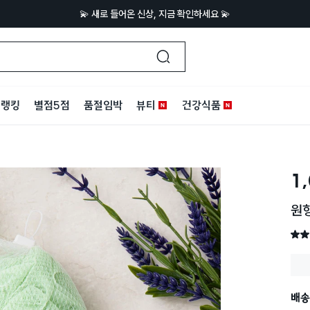
💫 새로 들어온 신상, 지금 확인하세요 💫
랭킹
별점5점
품절임박
뷰티
건강식품
1
원
별점 
배송