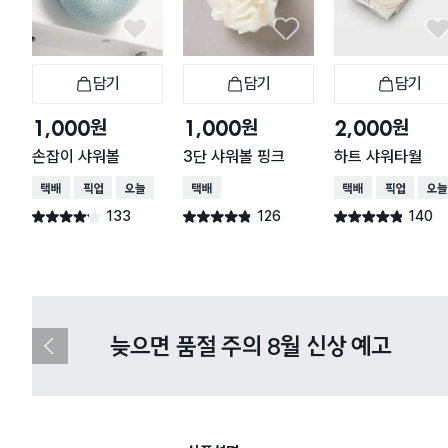
담기
담기
담기
장바구니
장바구니
장
원
원
원
1,000
1,000
2,000
손잡이 샤워볼
3단 샤워볼 핑크
하트 샤워타월
택배배송
매장픽업
오늘배송
택배배송
택배배송
매장픽업
오늘
133
126
140
별점 4.1점
별점 4.8점
별점 4.8점
건 작성
건 작성
건 작성
다이소X카카오페이 8월 결제 혜택 
이
전
슬
라
이
드