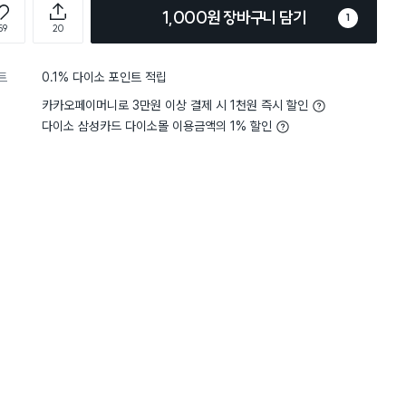
1,000원 장바구니 담기
1
59
20
트
0.1% 다이소 포인트 적립
카카오페이머니로 3만원 이상 결제 시 1천원 즉시 할인
다이소 삼성카드 다이소몰 이용금액의 1% 할인
5
두께감
생각보다 도톰해요
5
두께감
별점 5점
 주기적으로 교체할 때 추천템
샤워볼은 다이소꺼로 자주
요 :) 저렴하고 크기도 작
요 4개나 들어있다니 진짜 꿀
 손도 자주 가고, 색상도 밝아
서 사용하기도 좋아요