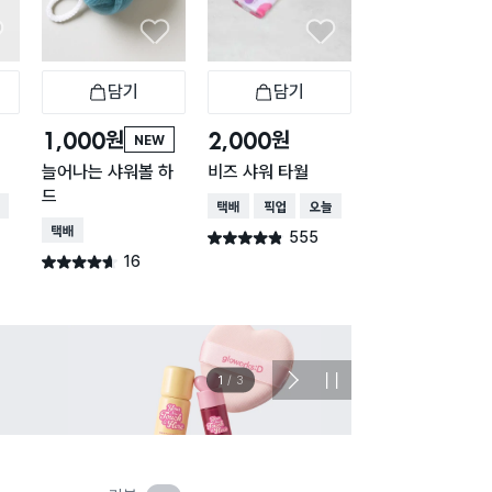
담기
담기
담기
바구니
장바구니
장바구니
장
원
원
원
1,000
2,000
1,000
NEW
늘어나는 샤워볼 하
비즈 샤워 타월
신축성 샤워볼 그
드
이
배송
택배배송
매장픽업
오늘배송
택배배송
택배배송
매장픽업
오
555
별점 4.8점
건 작성
16
280
별점 4.6점
별점 4.7점
건 작성
건 작
이벤트
관심 
2
/
3
다
정
음
지
슬
라
이
드