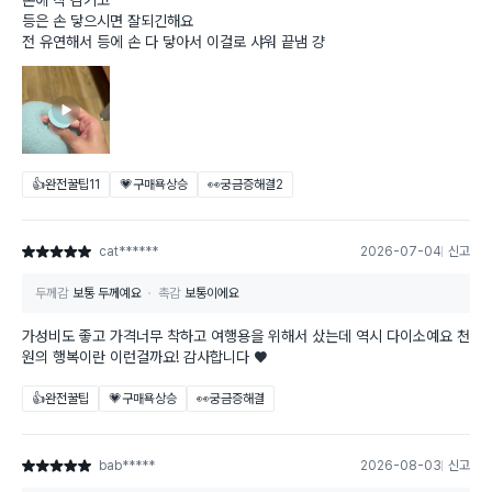
손에 착 감기고
등은 손 닿으시면 잘되긴해요
전 유연해서 등에 손 다 닿아서 이걸로 샤워 끝냄 걍
👍완전꿀팁
11
💗구매욕상승
👀궁금증해결
2
cat******
2026-07-04
신고
별점 5점
두께감
보통 두께예요
촉감
보통이에요
가성비도 좋고 가격너무 착하고 여행용을 위해서 샀는데 역시 다이소예요 천
원의 행복이란 이런걸까요! 감사합니다 ♥️
👍완전꿀팁
💗구매욕상승
👀궁금증해결
bab*****
2026-08-03
신고
별점 5점