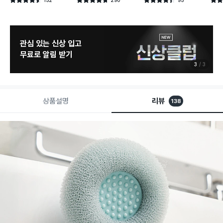
별점 4.5점
별점 4.7점
별점 4.4점
별점 
건 작성
건 작성
건 작성
관심 있는 신상 입고
무료로 알림 받기
3
3
상품설명
리뷰
138