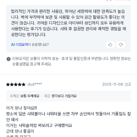
합리적인 가격과 편리한 사용감, 뛰어난 세정력에 대한 만족도가 높습
니다. 벽에 부착하여 보관 및 사용할 수 있어 공간 활용도가 좋다는 의
견이 많습니다. 귀여운 디자인으로 아이부터 성인까지 모두 유용하게
사용한다는 후기가 있습니다. 샤워 후 깔끔한 관리와 쾌적한 경험을 제
공한다는 평가입니다.
AI
리뷰요약
이 유용했나요?
리뷰요약은 상품의 의학적 효능 · 효과 및 품질인증과 무관합니다. 정확한 정보는
상품설명을 참고해 주세요.
dud****
2025-11-06
신고
별점 5점
두께감
보통 두께예요
촉감
생각보다 거칠어요
이거 앙나 젛아요!!!
평소에 일반 샤워볼이나 샤워타올 쓰면 자꾸 손안에서 헛돌아서 거품질도 잘
안 돼서
이거는 샤워솔처럼 써보려고 구매했어요
근데 앙나 좋음이