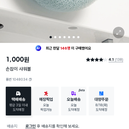
확대 보기
1
2
3
4
5
6
7
최근 한달
146명
이
구매했어요
20대 여성
이 가장 많이
구매했어요
1,000
원
4.1
(138)
최근 한달
146명
이
구매했어요
별점 4.1점
20대 여성
이 가장 많이
구매했어요
손잡이 샤워볼
품번 1048034
복사하기
BETA
택배배송
매장픽업
오늘배송
대량주문
평균 3일 이내
오늘
오늘
8/18(화)
도착예정
픽업가능
도착예정
도착예정
배송지
로그인
후 배송지를 확인해 보세요.