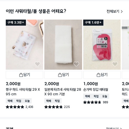
이런 샤워타월/볼 상품은 어때요?
전체보기
구매 3.3만+
구매 1.6만+
담기
담기
담기
2,000
2,000
1,000
2,0
원
원
원
짱구 하드 샤워 타월 29 X
일본제 타츠네 샤워 타월 28
손가락 장갑 때타월
토이
95 cm
X 90 cm 기본
하드
택배배송
매장픽업
오늘배송
택배배송
매장픽업
오늘배송
택배배송
매장픽업
택배
989
별점 4.7점
건 작성
2,436
225
별점 4.9점
별점 4.8점
별점 
건 작성
건 작성