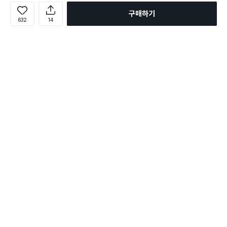
구매하기
632
14
로그인
온라인 다이소몰 1599-2211
온라인 다이소몰
다이소 매장 1522-4400
다이소 매장
평일 09:00 ~ 18:00
평일 09:00 ~ 18:00
주문조회
매장 상품 찾기
취소/교환/반품 신청
매장 위치 찾기
공지사항
1:1 문의
FAQ
고객센터
1:1 문의
제휴문의
앱 장애/신고
멤버십