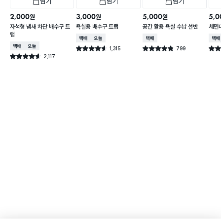
담기
담기
담기
2,000
3,000
5,000
5,0
원
원
원
자석형 냄새 차단 배수구 트
욕실용 배수구 트랩
공간 활용 욕실 수납 선반
세면
랩
택배배송
오늘배송
택배배송
택배
택배배송
오늘배송
1,315
799
별점 4.6점
별점 4.8점
별점 
건 작성
건 작성
2,117
별점 4.6점
건 작성