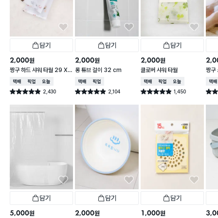
담기
담기
담기
2,000
2,000
2,000
2,0
원
원
원
짱구 하드 샤워 타월 29 X
롱 튜브 걸이 32 cm
클로버 샤워 타월
짱구 
95 cm
X 9
택배배송
매장픽업
오늘배송
택배배송
매장픽업
택배배송
매장픽업
오늘배송
택배
2,430
2,104
1,450
별점 4.9점
별점 4.9점
별점 4.9점
별점 
건 작성
건 작성
건 작성
담기
담기
담기
5,000
2,000
1,000
3,0
원
원
원