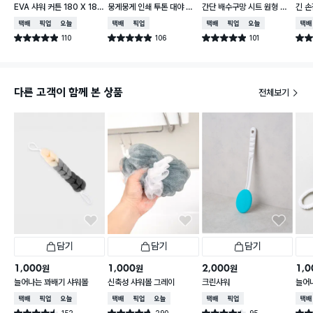
EVA 샤워 커튼 180 X 180
뭉게뭉게 인쇄 투톤 대야 33
간단 배수구망 시트 원형 중
긴 손
cm
cm
형 15매입
택배배송
매장픽업
오늘배송
택배배송
매장픽업
택배배송
매장픽업
오늘배송
택배
110
106
101
별점 4.9점
별점 4.9점
별점 4.9점
별점 
건 작성
건 작성
건 작성
다른 고객이 함께 본 상품
전체보기
담기
담기
담기
1,000
1,000
2,000
1,0
원
원
원
늘어나는 꽈배기 샤워볼
신축성 샤워볼 그레이
크린샤워
늘어
택배배송
매장픽업
오늘배송
택배배송
매장픽업
오늘배송
택배배송
매장픽업
택배
152
290
95