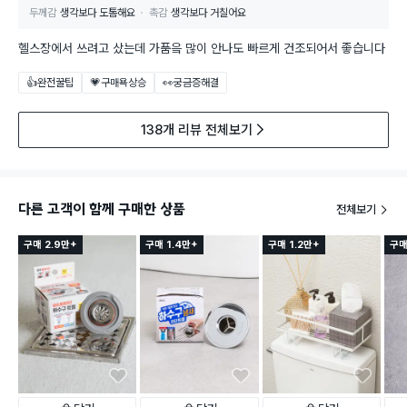
두께감
생각보다 도톰해요
촉감
생각보다 거칠어요
헬스장에서 쓰려고 샀는데 가품읔 많이 안나도 빠르게 건조되어서 좋습니다
👍완전꿀팁
💗구매욕상승
👀궁금증해결
138개 리뷰 전체보기
다른 고객이 함께 구매한 상품
전체보기
구매 2.9만+
구매 1.4만+
구매 1.2만+
구매