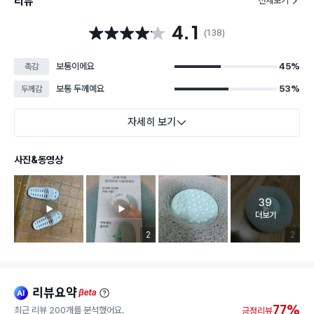
리뷰
전체보기
4.1
별점 4.1점
(138)
보통이에요
45%
촉감
보통 두께예요
53%
두께감
자세히 보기
사진&동영상
39
고객 리뷰 
더보기
리뷰 이미지 등록 개수
2
리뷰 이미
2
리뷰요약
ai
beta
77%
최근 리뷰 200개를 분석했어요.
긍정리뷰