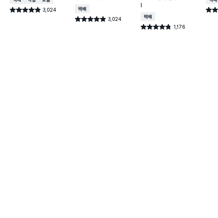
택배배송
매장픽업
오늘배송
택배
l
3,024
택배배송
별점 4.9점
별점 
건 작성
택배배송
3,024
별점 4.9점
건 작성
1,176
별점 4.8점
건 작성