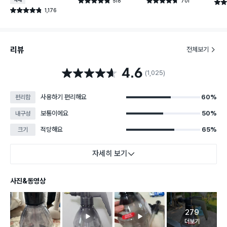
택배배송
518
701
별점 4.8점
별점 4.7점
별점 
건 작성
건 작성
1,176
별점 4.8점
건 작성
리뷰
전체보기
4.6
별점 4.6점
(1,025)
사용하기 편리해요
60%
편리함
보통이에요
50%
내구성
적당해요
65%
크기
자세히 보기
사진&동영상
279
고객 리뷰 
더보기