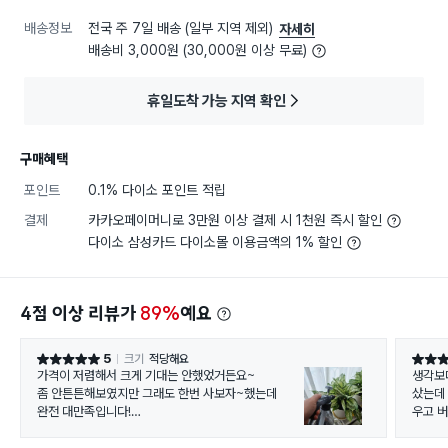
배송정보
전국 주 7일 배송 (일부 지역 제외)
자세히
배송비 3,000원 (30,000원 이상 무료)
휴일도착 가능 지역 확인
구매혜택
포인트
0.1% 다이소 포인트 적립
결제
카카오페이머니로 3만원 이상 결제 시 1천원 즉시 할인
다이소 삼성카드 다이소몰 이용금액의 1% 할인
4점 이상 리뷰가
89%
예요
5
크기
적당해요
별점 5점
별점 5
가격이 저렴해서 크게 기대는 안했었거든요~
생각보
좀 안튼튼해보였지만 그래도 한번 사보자~했는데
샀는데
완전 대만족입니다!
우고 
용량도 크고~ 펌프질 하고 분무하다보며
워기로 
물이 쏴아~ 하고 분사되는데 식집사로써 식물들이 시
보다 