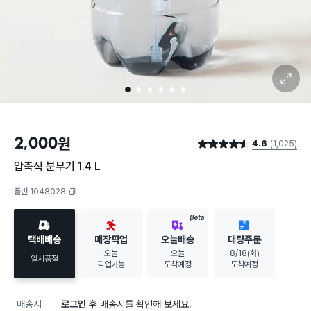
확대 보기
1
2
3
4
5
6
2,000
원
4.6
(1,025)
별점 4.6점
압축식 분무기 1.4 L
품번 1048028
복사하기
BETA
택배배송
매장픽업
오늘배송
대량주문
오늘
오늘
8/18(화)
일시품절
픽업가능
도착예정
도착예정
배송지
로그인
후 배송지를 확인해 보세요.