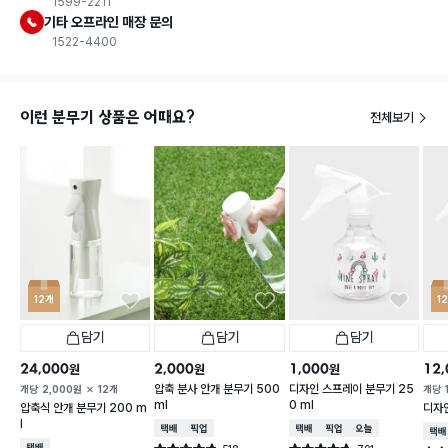
1599-2211
기타 오프라인 매장 문의
1522-4400
이런 분무기 상품은 어때요?
전체보기
12개
1
담기
담기
담기
24,000
2,000
1,000
12,
원
원
원
압축 분사 안개 분무기 500
디자인 스프레이 분무기 25
개당
2,000
원
12개
개당
ml
0 ml
압축식 안개 분무기 200 m
디자
l
택배배송
매장픽업
택배배송
매장픽업
오늘배송
택배