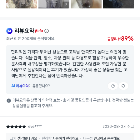
리뷰 이미지 등록 개수
2
리뷰요약
ai
beta
89%
최근 리뷰 200개를 분석했어요.
긍정리뷰
합리적인 가격과 뛰어난 성능으로 고객님 만족도가 높다는 의견이 많
습니다. 식물 관리, 청소, 차량 관리 등 다용도로 활용 가능하며 우수한
분사력과 내구성을 평가하였습니다. 간편한 사용법과 조절 가능한 분
사량으로 실용적이라는 후기가 있습니다. 가성비 좋은 상품을 찾는 고
객님에게 추천한다는 점에 만족하셨습니다.
AI
리뷰요약
이 유용했나요?
리뷰요약은 상품의 의학적 효능 · 효과 및 품질인증과 무관합니다. 정확한 정보는
상품설명을 참고해 주세요.
eve****
2026-08-07
신고
별점 5점
크기
생각보다 커요
편리함
사용하기 편리해요
내구성
견고하고 튼튼해요