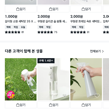
담기
담기
담기
1,000
2,000
2,000
2,0
원
원
원
걸이형 소형 세탁망 35 X 3
무형광 실리콘 솔 원통 세탁
무형광 프레임 속옷 세탁망 1
압축식
5 X 15 cm
망 18 X 18 X 15 cm
6 X 16 X 15 cm
l
택배배송
매장픽업
오늘배송
택배배송
매장픽업
택배배송
매장픽업
택배
81
75
61
별점 4.9점
별점 4.9점
별점 4.9점
별점 
건 작성
건 작성
건 작성
다른 고객이 함께 본 상품
전체보기
구매 1.4만+
담기
담기
담기