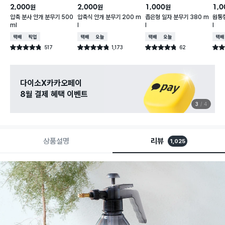
2,000
2,000
1,000
1,0
원
원
원
압축 분사 안개 분무기 500
압축식 안개 분무기 200 m
좁은형 일자 분무기 380 m
원통형
ml
l
l
l
택배배송
매장픽업
택배배송
오늘배송
택배배송
오늘배송
택배
517
1,173
62
별점 4.8점
별점 4.8점
별점 4.8점
별점 
건 작성
건 작성
건 작성
다이소X카카오페이
8월 결제 혜택 이벤트
3
4
상품설명
리뷰
1,025