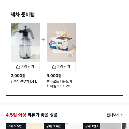
원해 하는구나가 느껴지면서 분무하는 기분이 좋습니
다 재밌습니다 ^^ 펌프하고 뿌리는 재미가 있습니다!
세차 준비템
가격이 2000원인데...이정도면 진짜 강추입니다!
일시품절
일시품절
미리담기
미리담기
2,000
5,000
원
원
압축식 분무기 1.4 L
뽑아 쓰는 다용도 세
차 타월 25 X 25 c
m 50매입
4.5점 이상
리뷰가 좋은 상품
전체보기
구매 5.5만+
구매 3.4만+
구매 1만+