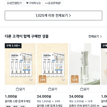
👍완전꿀팁
11
💗구매욕상승
👀궁금증해결
1
1,025개 리뷰 전체보기
다른 고객이 함께 구매한 상품
전체보기
구매 5.5만+
구매
24개
12개
담기
담기
담기
1,000
24,000
24,000
1,0
원
원
원
걸이형 스텐 집게 5개입
걸이형
개당
1,000
원
24개
개당
2,000
원
12개
걸이형 스텐 집게 5개입
압축식 안개 분무기 200 m