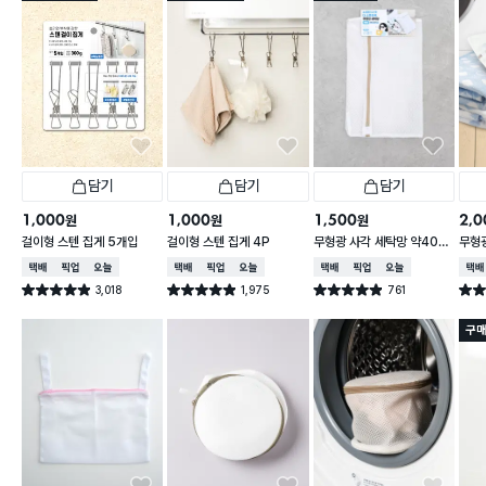
담기
담기
담기
1,000
1,000
1,500
2,0
원
원
원
걸이형 스텐 집게 5개입
걸이형 스텐 집게 4P
무형광 사각 세탁망 약40X
무형광
50cm
60
택배배송
매장픽업
오늘배송
택배배송
매장픽업
오늘배송
택배배송
매장픽업
오늘배송
택배
3,018
1,975
761
별점 4.9점
별점 4.9점
별점 4.9점
별점 
건 작성
건 작성
건 작성
구매