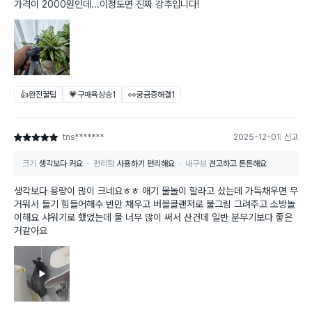
가격이 2000원인데...이정도면 진짜 강추입니다!
👍완전꿀팁
💗구매욕상승
1
👀궁금증해결
1
tns*******
2025-12-01
신고
별점 5점
크기
생각보다 커요
편리함
사용하기 편리해요
내구성
견고하고 튼튼해요
생각보다 용량이 많이 크네요ㅎㅎ 애기 물놀이 할라고 샀는데 가득채우면 무
거워서 들기 힘들어해수 반만 채우고 버블클랜저로 불그림 그려주고 소방놀
이해요 샤워기로 했었는데 물 너무 많이 써서 산건데 일반 분무기보다 좋은
거같아요