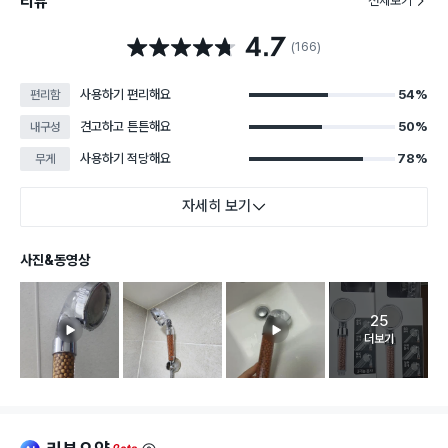
리뷰
전체보기
4.7
별점 4.7점
(166)
사용하기 편리해요
54%
편리함
견고하고 튼튼해요
50%
내구성
사용하기 적당해요
78%
무게
자세히 보기
사진&동영상
25
고객 리뷰 
더보기