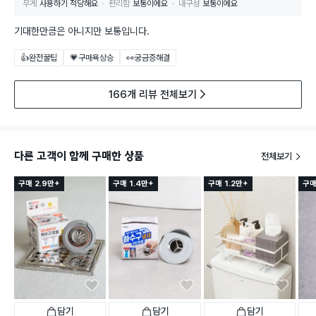
무게
사용하기 적당해요
편리함
보통이에요
내구성
보통이에요
기대한만큼은 아니지만 보통입니다.
👍완전꿀팁
💗구매욕상승
👀궁금증해결
166개 리뷰 전체보기
다른 고객이 함께 구매한 상품
전체보기
구매 2.9만+
구매 1.4만+
구매 1.2만+
구매
담기
담기
담기