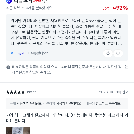
리뷰요약
ai
beta
92%
최근 리뷰 200개를 분석했어요.
긍정리뷰
뛰어난 가성비와 간편한 사용법으로 고객님 만족도가 높다는 점에 만
족하셨습니다. 깨끗하고 시원한 물줄기, 조절 가능한 수압, 튼튼한 내
구성으로 실용적인 상품이라고 평가되었습니다. 휴대성이 좋아 여행
시 유용하며, 필터 기능으로 수질 걱정을 덜 수 있다는 후기가 있습니
다. 꾸준한 재구매와 추천을 이끌어내는 상품이라는 의견이 많습니다.
AI
리뷰요약
이 유용했나요?
리뷰요약은 상품의 의학적 효능 · 효과 및 품질인증과 무관합니다. 정확한 정보는
상품설명을 참고해 주세요.
ifm**
2026-06-13
신고
별점 5점
무게
사용하기 무거워요
편리함
사용하기 편리해요
내구성
견고하고 튼튼해요
샤워 헤드 교체가 필요해서 구입합니다. 3기능 레이저 맥박석이라고 하니 기
대해 봅니다.