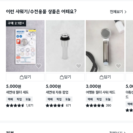
이런 샤워기/수전용품 상품은 어때요?
전체보기
구매 2.1만+
담기
담기
담기
5,000
5,000
3,000
5,0
원
원
원
세면대 필터 세트
세면대 자동 팝업
여행용 필터 샤워 헤드
아황산
드
택배배송
매장픽업
오늘배송
택배배송
매장픽업
오늘배송
택배배송
매장픽업
오늘배송
택배
1,871
671
390
별점 4.6점
별점 4.6점
별점 4.8점
건 작성
건 작성
건 작성
별점 