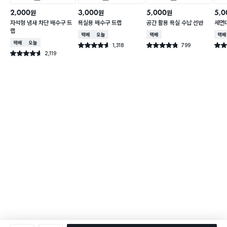
2,000
3,000
5,000
5,0
원
원
원
자석형 냄새 차단 배수구 트
욕실용 배수구 트랩
공간 활용 욕실 수납 선반
세면
랩
택배배송
오늘배송
택배배송
택배
택배배송
오늘배송
1,318
799
별점 4.6점
별점 4.8점
별점 
건 작성
건 작성
2,119
별점 4.6점
건 작성