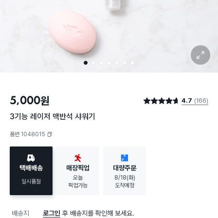
확대 보기
1
2
3
4
5
6
7
5,000
원
4.7
(166)
별점 4.7점
3기능 레이저 맥반석 샤워기
품번 1048015
복사하기
택배배송
매장픽업
대량주문
오늘
8/18(화)
일시품절
픽업가능
도착예정
배송지
로그인
후 배송지를 확인해 보세요.