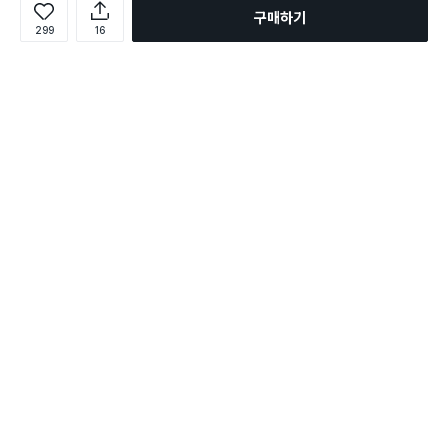
구매하기
299
16
로그인
온라인 다이소몰 1599-2211
온라인 다이소몰
다이소 매장 1522-4400
다이소 매장
평일 09:00 ~ 18:00
평일 09:00 ~ 18:00
주문조회
매장 상품 찾기
취소/교환/반품 신청
매장 위치 찾기
공지사항
1:1 문의
FAQ
고객센터
1:1 문의
제휴문의
앱 장애/신고
멤버십
회사소개