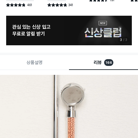
별점 4.5점
별점 
건 작성
461
341
별점 4.8점
별점 4.8점
건 작성
건 작성
관심 있는 신상 입고
무료로 알림 받기
3
3
상품설명
리뷰
166