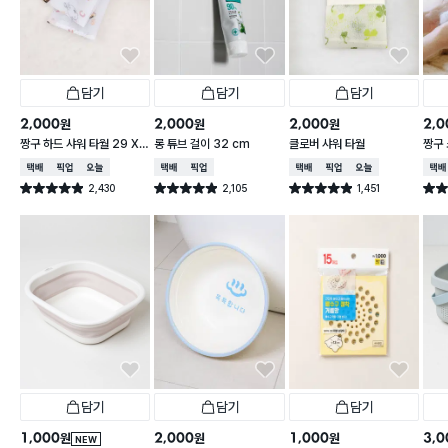
담기
담기
담기
2,000
2,000
2,000
2,0
원
원
원
짱구 하드 샤워 타월 29 X
롱 튜브 걸이 32 cm
클로버 샤워 타월
짱구 
95 cm
X 9
택배배송
매장픽업
오늘배송
택배배송
매장픽업
택배배송
매장픽업
오늘배송
택배
2,430
2,105
1,451
별점 4.9점
별점 4.9점
별점 4.9점
별점 
건 작성
건 작성
건 작성
담기
담기
담기
1,000
2,000
1,000
3,0
원
원
원
NEW