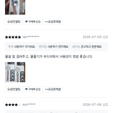
👍완전꿀팁
💗구매욕상승
👀궁금증해결
len********
2026-07-05
신고
별점 5점
무게
사용하기 무거워요
편리함
사용하기 편리해요
내구성
견고하고 튼튼해요
물을 잘 걸러주고, 물줄기가 부드러워서 사용감이 정말 좋습니다.
👍완전꿀팁
💗구매욕상승
👀궁금증해결
kim*****
2026-07-06
신고
별점 4점