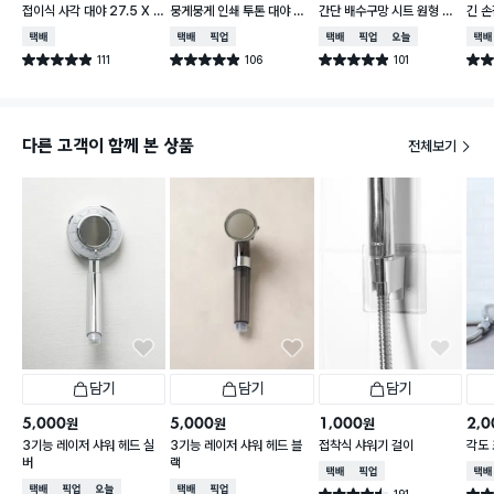
접이식 사각 대야 27.5 X 2
뭉게뭉게 인쇄 투톤 대야 33
간단 배수구망 시트 원형 중
긴 손
3 cm
cm
형 15매입
택배배송
택배배송
매장픽업
택배배송
매장픽업
오늘배송
택배
111
106
101
별점 4.9점
별점 4.9점
별점 4.9점
별점 
건 작성
건 작성
건 작성
다른 고객이 함께 본 상품
전체보기
담기
담기
담기
5,000
5,000
1,000
2,0
원
원
원
3기능 레이저 샤워 헤드 실
3기능 레이저 샤워 헤드 블
접착식 샤워기 걸이
각도 
버
랙
택배배송
매장픽업
택배
택배배송
매장픽업
오늘배송
택배배송
매장픽업
191