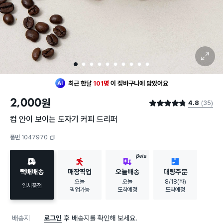
확대 보기
1
2
3
4
5
6
7
8
9
10
최근 한달
101명
이
장바구니에 담았어요
2,000
원
4.8
(35)
별점 4.8점
컵 안이 보이는 도자기 커피 드리퍼
품번 1047970
복사하기
BETA
택배배송
매장픽업
오늘배송
대량주문
오늘
오늘
8/18(화)
일시품절
픽업가능
도착예정
도착예정
배송지
로그인
후 배송지를 확인해 보세요.