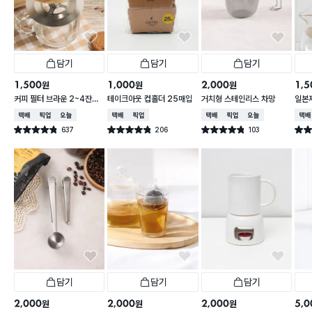
담기
담기
담기
1,500
1,000
2,000
1,5
원
원
원
커피 필터 브라운 2~4잔용
테이크아웃 컵홀더 25매입
거치형 스테인리스 차망
일본제
100매
9.5 
택배배송
매장픽업
오늘배송
택배배송
매장픽업
택배배송
매장픽업
오늘배송
택배
637
206
103
별점 4.8점
별점 4.8점
별점 4.8점
별점 
건 작성
건 작성
건 작성
담기
담기
담기
2,000
2,000
2,000
5,0
원
원
원