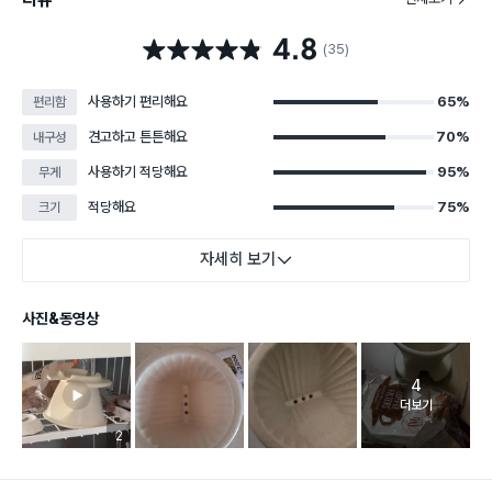
4.8
별점 4.8점
(35)
사용하기 편리해요
65%
편리함
견고하고 튼튼해요
70%
내구성
사용하기 적당해요
95%
무게
적당해요
75%
크기
자세히 보기
사진&동영상
4
고객 리뷰 
더보기
리뷰 이미지 등록 개수
2