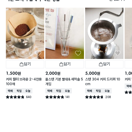
담기
담기
담기
1,500
2,000
5,000
1,0
원
원
원
커피 필터 브라운 2~4잔용
올스텐 기본 빨대＆세척솔 5
스텐 304 커피 드리퍼 10
커피
100매
개입
cm
택배
택배배송
매장픽업
오늘배송
택배배송
매장픽업
오늘배송
택배배송
매장픽업
오늘배송
별점 
640
141
208
별점 4.8점
별점 4.8점
별점 4.7점
건 작성
건 작성
건 작성