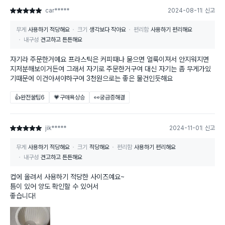
car*****
2024-08-11
신고
별점 5점
무게
사용하기 적당해요
크기
생각보다 작아요
편리함
사용하기 편리해요
내구성
견고하고 튼튼해요
자기라 주문한거예요 프라스틱은 커피때나 묻으면 얼룩이져서 안지워지면
지저분해보이거든여 그래서 자기로 주문한거구여 대신 자기는 좀 무게가있
기때문에 이건아셔야하구여 3천원으로는 좋은 물건인듯해요
👍완전꿀팁
6
💗구매욕상승
👀궁금증해결
jik*****
2024-11-01
신고
별점 5점
무게
사용하기 적당해요
크기
적당해요
편리함
사용하기 편리해요
내구성
견고하고 튼튼해요
컵에 올려서 사용하기 적당한 사이즈예요~
틈이 있어 양도 확인할 수 있어서
좋습니다!