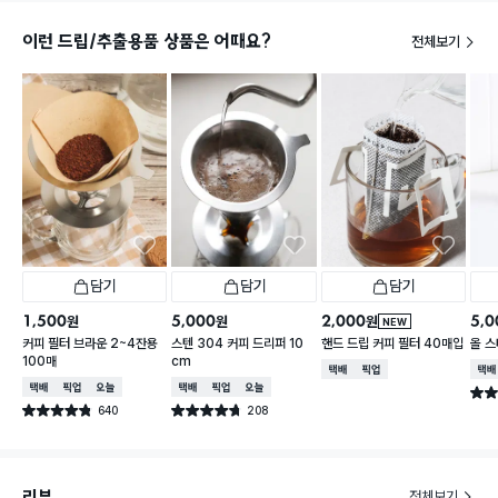
이런 드립/추출용품 상품은 어때요?
전체보기
담기
담기
담기
1,500
5,000
2,000
5,0
원
원
원
NEW
커피 필터 브라운 2~4잔용
스텐 304 커피 드리퍼 10
핸드 드립 커피 필터 40매입
올 
100매
cm
택배배송
매장픽업
택배
택배배송
매장픽업
오늘배송
택배배송
매장픽업
오늘배송
별점 
640
208
별점 4.8점
별점 4.7점
건 작성
건 작성
리뷰
전체보기