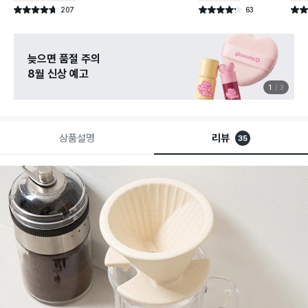
207
63
별점 4.7점
별점 4.2점
별점 
건 작성
건 작성
늦으면 품절 주의
8월 신상 예고
1
3
상품설명
리뷰
35