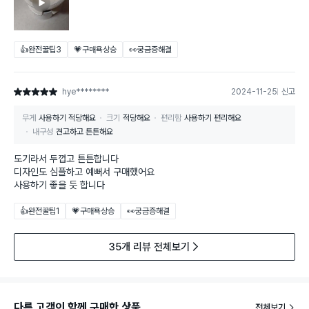
👍완전꿀팁
3
💗구매욕상승
👀궁금증해결
hye********
2024-11-25
신고
별점 5점
무게
사용하기 적당해요
크기
적당해요
편리함
사용하기 편리해요
내구성
견고하고 튼튼해요
도기라서 두껍고 튼튼합니다
디자인도 심플하고 예뻐서 구매했어요
사용하기 좋을 듯 합니다
👍완전꿀팁
1
💗구매욕상승
👀궁금증해결
35개 리뷰 전체보기
다른 고객이 함께 구매한 상품
전체보기