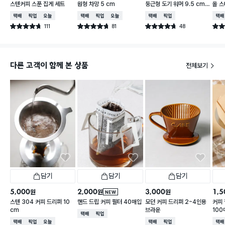
스텐커피 스푼 집게 세트
원형 차망 5 cm
둥근형 도기 워머 9.5 cm
올 
아이보리
택배배송
매장픽업
오늘배송
택배배송
매장픽업
오늘배송
택배배송
매장픽업
택배
111
81
48
별점 4.7점
별점 4.7점
별점 4.7점
별점 
건 작성
건 작성
건 작성
다른 고객이 함께 본 상품
전체보기
담기
담기
담기
5,000
2,000
3,000
1,5
원
원
원
NEW
스텐 304 커피 드리퍼 10
핸드 드립 커피 필터 40매입
모던 커피 드리퍼 2~4인용
커피 
cm
브라운
100
택배배송
매장픽업
택배배송
매장픽업
오늘배송
택배배송
매장픽업
택배