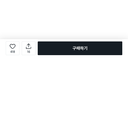
구매하기
418
16
로그인
온라인 다이소몰 1599-2211
온라인 다이소몰
다이소 매장 1522-4400
다이소 매장
평일 09:00 ~ 18:00
평일 09:00 ~ 18:00
주문조회
매장 상품 찾기
취소/교환/반품 신청
매장 위치 찾기
공지사항
1:1 문의
FAQ
고객센터