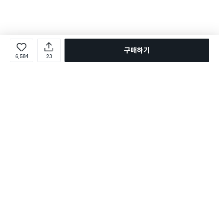
구매하기
6,584
23
로그인
온라인 다이소몰 1599-2211
온라인 다이소몰
다이소 매장 1522-4400
다이소 매장
평일 09:00 ~ 18:00
평일 09:00 ~ 18:00
주문조회
매장 상품 찾기
취소/교환/반품 신청
매장 위치 찾기
공지사항
1:1 문의
FAQ
고객센터
1:1 문의
제휴문의
앱 장애/신고