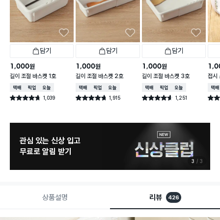
담기
담기
담기
1,000
1,000
1,000
1,0
원
원
원
길이 조절 바스켓 1호
길이 조절 바스켓 2호
길이 조절 바스켓 3호
접시
택배배송
매장픽업
오늘배송
택배배송
매장픽업
오늘배송
택배배송
매장픽업
오늘배송
택배
1,039
1,915
1,251
별점 4.7점
별점 4.7점
별점 4.6점
별점 
건 작성
건 작성
건 작성
관심 있는 신상 입고
무료로 알림 받기
3
3
상품설명
리뷰
426