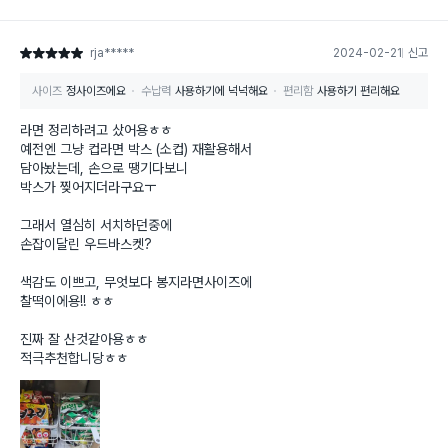
rja*****
2024-02-21
신고
별점 5점
사이즈
정사이즈에요
수납력
사용하기에 넉넉해요
편리함
사용하기 편리해요
라면 정리하려고 샀어용ㅎㅎ
예전엔 그냥 컵라면 박스 (소컵) 재활용해서
담아놨는데, 손으로 땡기다보니
박스가 찢어지더라구요ㅜ
그래서 열심히 서치하던중에
손잡이달린 우드바스켓?
색감도 이쁘고, 무엇보다 봉지라면사이즈에
찰떡이에용!! ㅎㅎ
진짜 잘 산것같아용ㅎㅎ
적극추천합니당ㅎㅎ