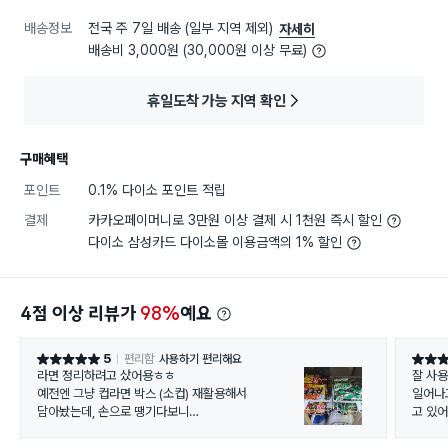
배송정보
전국 주 7일 배송 (일부 지역 제외)
자세히
배송비 3,000원 (30,000원 이상 무료)
휴일도착 가능 지역 확인
구매혜택
포인트
0.1% 다이소 포인트 적립
결제
카카오페이머니로 3만원 이상 결제 시 1천원 즉시 할인
다이소 삼성카드 다이소몰 이용금액의 1% 할인
4점 이상 리뷰가
98%
예요
5
편리함
사용하기 편리해요
별점 5점
별점 5
라면 정리하려고 샀어용ㅎㅎ
잘 사
예전엔 그냥 컵라면 박스 (소컵) 재활용해서
일어나
담아놨는데, 손으로 땡기다보니
고 있어
박스가 찢어지더라구요ㅜ