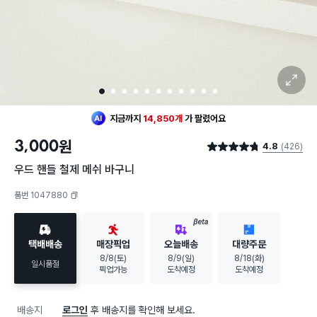
확대 보기
1
2
3
4
5
6
7
8
9
10
11
지금까지
14,850개
가
팔렸어요
3,000
원
4.8
(426)
별점 4.8점
우드 핸들 철제 메쉬 바구니
품번 1047880
복사하기
BETA
택배배송
매장픽업
오늘배송
대량주문
8/8(토)
8/9(일)
8/18(화)
일시품절
픽업가능
도착예정
도착예정
배송지
로그인
후 배송지를 확인해 보세요.