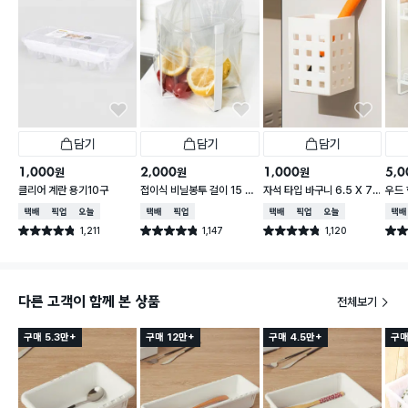
담기
담기
담기
1,000
2,000
1,000
5,0
원
원
원
클리어 계란 용기10구
접이식 비닐봉투 걸이 15 X
자석 타입 바구니 6.5 X 7.
우드 
16.5 cm
5 X 10 cm
택배배송
매장픽업
오늘배송
택배배송
매장픽업
택배배송
매장픽업
오늘배송
택배
1,211
1,147
1,120
별점 4.8점
별점 4.8점
별점 4.8점
별점 
건 작성
건 작성
건 작성
다른 고객이 함께 본 상품
전체보기
구매 5.3만+
구매 12만+
구매 4.5만+
구매