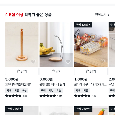
그래서 열심히 서치하던중에
손잡이달린 우드바스켓?
4.5점 이상
리뷰가 좋은 상품
전체보기
색감도 이쁘고, 무엇보다 봉지라면사이즈에
찰떡이에용!! ㅎㅎ
구매 1.6만+
구매
진짜 잘 산것같아용ㅎㅎ
적극추천합니당ㅎㅎ
담기
담기
담기
3,000
3,000
1,000
2,0
원
원
원
고무나무 키친타월 걸이
원형 받침 바나나 걸이
클리어 바구니 19.5X9.5X
수납 
6.2cm
택배배송
매장픽업
오늘배송
택배배송
매장픽업
오늘배송
택배배송
매장픽업
택배
518
459
415
별점 4.9점
별점 4.9점
별점 4.9점
별점 
건 작성
건 작성
건 작성
구매 2.2만+
구매 2.9만+
구매