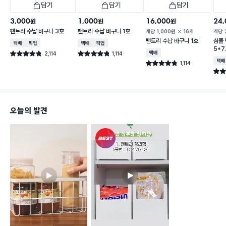
담기
담기
담기
3,000
1,000
16,000
24,
원
원
원
팬트리 수납 바구니 3호
팬트리 수납 바구니 1호
개당
1,000
원
16개
개당
팬트리 수납 바구니 1호
심플
택배배송
매장픽업
택배배송
매장픽업
5*7.
2,114
1,114
택배배송
별점 4.8점
별점 4.8점
건 작성
건 작성
택배
1,114
별점 4.8점
건 작성
별점 
오늘의 발견