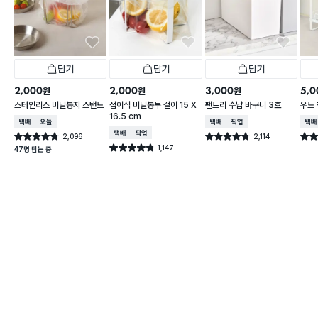
담기
담기
담기
2,000
2,000
3,000
5,0
원
원
원
스테인리스 비닐봉지 스탠드
접이식 비닐봉투 걸이 15 X
팬트리 수납 바구니 3호
우드 
16.5 cm
택배배송
오늘배송
택배배송
매장픽업
택배
택배배송
매장픽업
2,096
2,114
별점 4.8점
별점 4.8점
별점 
건 작성
건 작성
1,147
별점 4.8점
47명 담는 중
건 작성