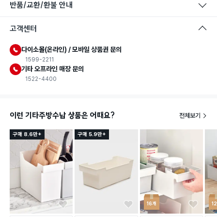
반품/교환/환불 안내
고객센터
다이소몰(온라인) / 모바일 상품권 문의
1599-2211
기타 오프라인 매장 문의
1522-4400
이런 기타주방수납 상품은 어때요?
전체보기
구매 8.6만+
구매 5.9만+
16개
1