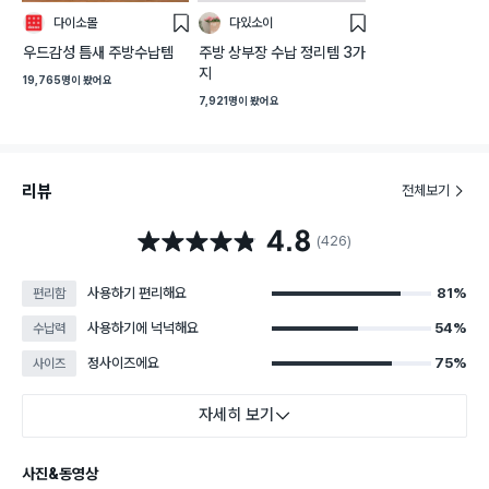
다이소몰
다있소이
스
스
크
크
우드감성 틈새 주방수납템
주방 상부장 수납 정리템 3가
랩
랩
지
19,765명
이 봤어요
7,921명
이 봤어요
리뷰
전체보기
4.8
별점 4.8점
(426)
사용하기 편리해요
81%
편리함
사용하기에 넉넉해요
54%
수납력
정사이즈에요
75%
사이즈
자세히 보기
사진&동영상