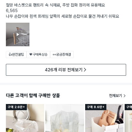
철망 바스켓으로 팬트리 속 식재료, 주방 잡화 정리에 유용해요
6,565
나무 손잡이와 흰색 프레임 앞쪽의 세로형 손잡이로 물건 꺼내기 쉬워요
👍완전꿀팁
💗구매욕상승
👀궁금증해결
426개 리뷰 전체보기
다른 고객이 함께 구매한 상품
전체보기
구매 2.6만+
구매 8.6만+
구매