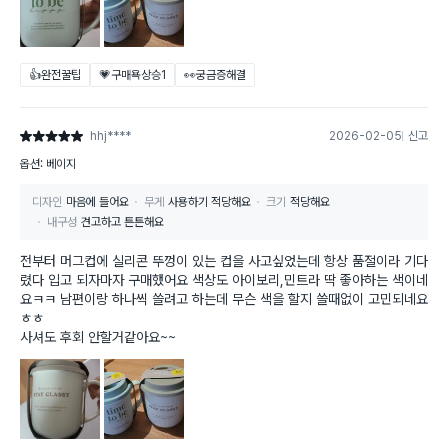
👍완전꿀팁
💗구매욕상승
1
👀궁금증해결
hhj****
2026-02-05
신고
별점 5점
옵션: 베이지
디자인
마음에 들어요
무게
사용하기 적당해요
크기
적당해요
내구성
견고하고 튼튼해요
전부터 머그컵에 실리콘 뚜껑이 있는 컵을 사고싶었는데 항상 품절이라 기다
렸다 입고 되자마자 구매했어요 색상도 아이보리,민트라 딱 좋아하는 색이네
요ㅋㅋ 남편이랑 하나씩 쓸려고 하는데 무슨 색을 할지 쓸때없이 고민되네요
ㅎㅎ
사셔도 후회 안할거같아요~~