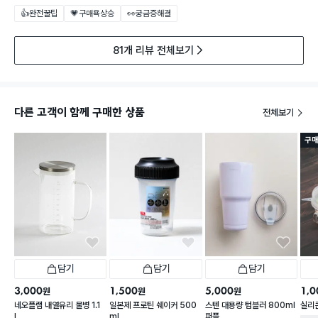
👍완전꿀팁
💗구매욕상승
👀궁금증해결
81개 리뷰 전체보기
다른 고객이 함께 구매한 상품
전체보기
구매
담기
담기
담기
3,000
1,500
5,000
1,0
원
원
원
네오플램 내열유리 물병 1.1
일본제 프로틴 쉐이커 500
스텐 대용량 텀블러 800ml
실리콘
L
ml
퍼플