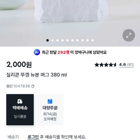
확대 보기
1
2
3
4
5
6
7
8
9
10
최근 한달
292명
이
장바구니에 담았어요
30대 여성
이 가장 많이
찜했어요
2,000
원
4.6
(81)
최근 한달
292명
이
장바구니에 담았어요
별점 4.6점
30대 여성
이 가장 많이
찜했어요
실리콘 뚜껑 뉴본 머그 380 ml
품번 1047838
복사하기
택배배송
대량주문
8/14(금)
일시품절
도착예정
배송지
로그인
후 배송지를 확인해 보세요.