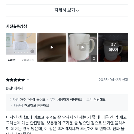
자세히 보기
사진&동영상
37
고객 리뷰 
더보기
리뷰 이미지 등록 개수
2
*
2025-04-22
신고
별점 5점
옵션: 베이지
디자인
아주 마음에 들어요
무게
사용하기 적당해요
크기
적당해요
내구성
견고하고 튼튼해요
디자인 생각보다 예쁘고 뚜껑도 잘 닫혀서 안 새는 거 좋다! 다른 건 막 새고
그러는데 얘는 안전빵임. 보온병에 뜨거운 물 넣으면 겉으로 보기엔 몰라서
혀 데이는 경우 많은데, 이 컵은 뜨거워지니까 조심하기도 편하고. 진짜 물