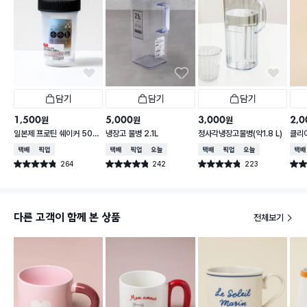
담기
담기
담기
1,500
5,000
3,000
2,0
원
원
원
일본제 프로틴 쉐이커 500
냉장고 물병 2.1L
정사각냉장고물병(약1.8 L)
클리어
ml
택배배송
매장픽업
택배배송
매장픽업
오늘배송
택배배송
매장픽업
오늘배송
택배
264
242
223
별점 4.8점
별점 4.8점
별점 4.8점
별점 
건 작성
건 작성
건 작성
다른 고객이 함께 본 상품
전체보기