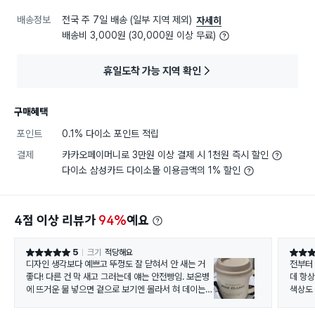
배송정보
전국 주 7일 배송 (일부 지역 제외)
자세히
배송비 3,000원 (30,000원 이상 무료)
휴일도착 가능 지역 확인
구매혜택
포인트
0.1% 다이소 포인트 적립
결제
카카오페이머니로 3만원 이상 결제 시 1천원 즉시 할인
다이소 삼성카드 다이소몰 이용금액의 1% 할인
4점 이상 리뷰가
94%
예요
5
크기
적당해요
별점 5점
별점 5
디자인 생각보다 예쁘고 뚜껑도 잘 닫혀서 안 새는 거
전부터
좋다! 다른 건 막 새고 그러는데 얘는 안전빵임. 보온병
데 항
에 뜨거운 물 넣으면 겉으로 보기엔 몰라서 혀 데이는
색상도
경우 많은데, 이 컵은 뜨거워지니까 조심하기도 편하고.
편이랑
진짜 물 마시기 딱 좋음!
고민되