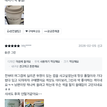
마시기 딱 좋음!
👍완전꿀팁
2
💗구매욕상승
👀궁금증해결
hhj****
2026-02-05
신고
별점 5점
옵션: 그린
디자인
마음에 들어요
무게
사용하기 적당해요
크기
적당해요
내구성
견고하고 튼튼해요
전부터 머그컵에 실리콘 뚜껑이 있는 컵을 사고싶었는데 항상 품절이라 기다
렸다 입고 되자마자 구매했어요 색상도 아이보리,그린라 딱 좋아하는 색이네
요ㅋㅋ 남편이랑 하나씩 쓸려고 하는데 무슨 색을 할지 쓸때없이 고민되네요
ㅎㅎ
사셔도 후회 안할거같아요~~