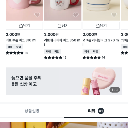
담기
담기
담기
2,000
2,000
2,000
2,0
원
원
원
러브 투톤 머그 310 ml
러브레터 퍼피 머그 350 m
와여름 레터링 머그 370 m
와여름
l
l
택배배송
매장픽업
택배
택배배송
매장픽업
택배배송
매장픽업
16
별점 4.8점
별점 
건 작성
18
14
별점 4.8점
별점 4.9점
건 작성
건 작성
늦으면 품절 주의
8월 신상 예고
1
3
상품설명
리뷰
81