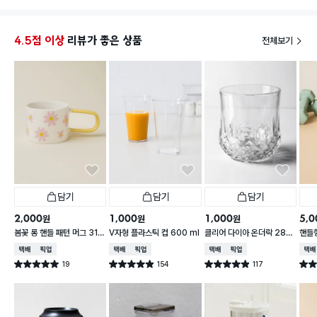
사셔도
4.5점 이상
리뷰가 좋은 상품
전체보기
담기
담기
담기
2,000
1,000
1,000
5,0
원
원
원
봄꽃 롱 핸들 패턴 머그 310
V자형 플라스틱 컵 600 ml
클리어 다이아 온더락 280
핸들
ml
ml
0 m
택배배송
매장픽업
택배배송
매장픽업
택배배송
매장픽업
택배
19
154
117
별점 5.0점
별점 4.9점
별점 4.9점
별점 
건 작성
건 작성
건 작성