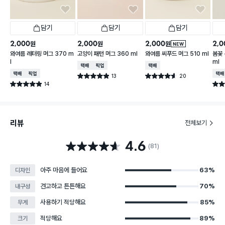
담기
담기
담기
2,000
2,000
2,000
2,0
원
원
원
NEW
와여름 레터링 머그 370 m
고양이 패턴 머그 360 ml
와여름 씨푸드 머그 510 ml
봄꽃 
l
ml
택배배송
매장픽업
택배배송
택배배송
매장픽업
택배
13
20
별점 4.9점
별점 4.6점
건 작성
건 작성
14
별점 4.9점
별점 
건 작성
리뷰
전체보기
4.6
별점 4.6점
(81)
아주 마음에 들어요
63%
디자인
견고하고 튼튼해요
70%
내구성
사용하기 적당해요
85%
무게
적당해요
89%
크기