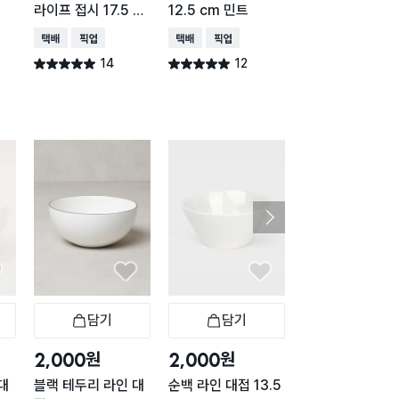
라이프 접시 17.5 c
12.5 cm 민트
cm
m
택배배송
매장픽업
택배배송
매장픽업
택배배송
매장픽업
14
12
12
별점 5.0점
별점 5.0점
별점 5.0점
건 작성
건 작성
건 작
담기
담기
담기
바구니
장바구니
장바구니
장
원
원
원
2,000
2,000
2,000
대
블랙 테두리 라인 대
순백 라인 대접 13.5
퀸센스 2중 스텐