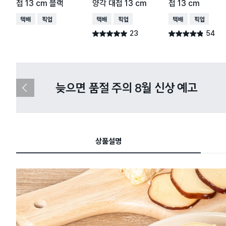
접 13 cm 블랙
양각 대접 13 cm
접 13 cm
택배배송
매장픽업
택배배송
매장픽업
택배배송
매장픽업
23
54
별점 5.0점
별점 4.8점
건 작성
건 작성
다이소X카카오페이 8월 결제 혜택 
이
전
슬
라
이
드
상품설명