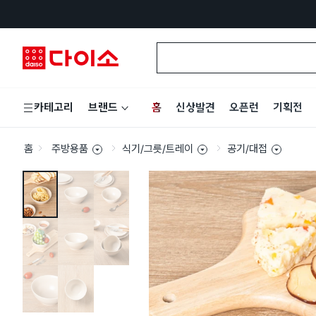
홈
신상발견
오픈런
기획전
카테고리
브랜드
홈
주방용품
식기/그릇/트레이
공기/대접