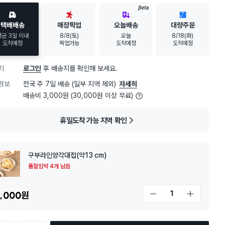
BETA
택배배송
매장픽업
오늘배송
대량주문
평균 3일 이내
8/8(토)
오늘
8/18(화)
도착예정
픽업가능
도착예정
도착예정
지
로그인
후 배송지를 확인해 보세요.
정보
전국 주 7일 배송 (일부 지역 제외)
자세히
배송비 3,000원 (30,000원 이상 무료)
휴일도착 가능 지역 확인
구부라인양각대접(약13 cm)
품절임박 4개 남음
,000
원
개수 감소
개수 증가