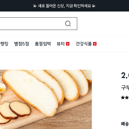
💫 새로 들어온 신상, 지금 확인하세요 💫
랭킹
별점5점
품절임박
뷰티
건강식품
2
구부
별점 
배송