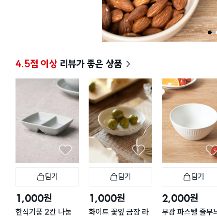
1
4.5점 이상
리뷰가 좋은 상품
담기
담기
담기
장바구니
장바구니
장
원
원
원
1,000
1,000
2,000
한식기풍 2칸 나눔
화이트 꽃잎 금장 라
무광 파스텔 줄무