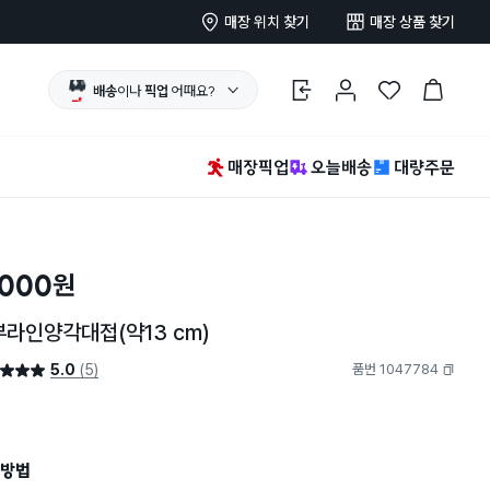
매장 위치 찾기
매장 상품 찾기
배송
이나
픽업
어때요?
로그인
마이페이지
찜 한 상품
장바구니
매장픽업
오늘배송
대량주문
,000
원
라인양각대접(약13 cm)
5.0
(5)
품번 1047784
5.0점
복사하기
방법