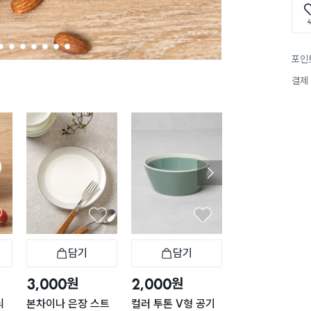
4
2
3
4
5
6
7
8
포인
결제
담기
담기
담기
바구니
장바구니
장바구니
장
원
원
원
3,000
2,000
1,000
늬
본차이나 은장 스트
컬러 투톤 V형 공기
심플 화이트 종지