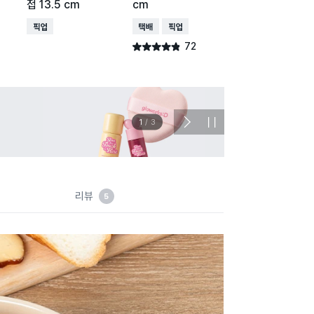
접 13.5 cm
cm
접 12.5cm
매장픽업
택배배송
매장픽업
택배배송
매장픽업
오
72
55
별점 4.8점
별점 4.7점
건 작성
건 작
이벤트
관심 
2
/
3
다
정
음
지
슬
라
이
드
리뷰
5