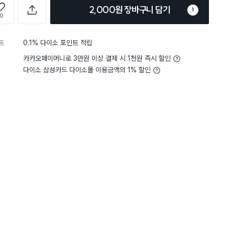
2,000원 장바구니 담기
1
0
트
0.1% 다이소 포인트 적립
카카오페이머니로 3만원 이상 결제 시 1천원 즉시 할인
다이소 삼성카드 다이소몰 이용금액의 1% 할인
담기
담기
담기
바구니
장바구니
장바구니
장
원
원
원
1,000
1,000
2,000
NEW
 9
순백 화이트 원형 볼
무광 양각 원형 종지
스텐 4칸 접시