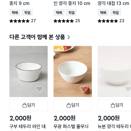
종지 9 cm
인 양각 종지 10 cm
양각 대접 13 cm
택배배송
매장픽업
택배배송
매장픽업
택배배송
매장픽업
27
25
23
별점 5.0점
별점 5.0점
별점 5.0점
건 작성
건 작성
건 작성
다른 고객이 함께 본 상품
담기
담기
담기
장바구니
장바구니
장
원
원
원
2,000
2,000
2,000
구부 테두리 라인 대
무광 파스텔 줄무늬
뉴본 양각 테두리 