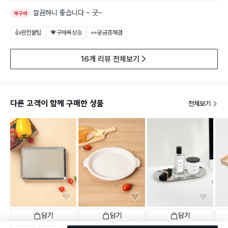
깔끔하니 좋습니다 ~ 굿~
재구매
👍완전꿀팁
💗구매욕상승
👀궁금증해결
16개 리뷰 전체보기
다른 고객이 함께 구매한 상품
전체보기
담기
담기
담기