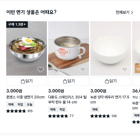
이런 면기 상품은 어때요?
전체보기
구매 1.3만+
1
담기
담기
담기
3,000
3,000
3,000
36,
원
원
원
퀸센스 이중 냉면기 20cm
다용도 스테인리스 304 탈
뉴본 양각 테두리 면기 17.5
개당
부착 편수 볼 14 cm
cm
뉴본 
택배배송
매장픽업
오늘배송
cm
택배배송
매장픽업
택배배송
615
별점 4.8점
건 작성
77
106
택배
별점 4.8점
별점 4.8점
건 작성
건 작성
별점 