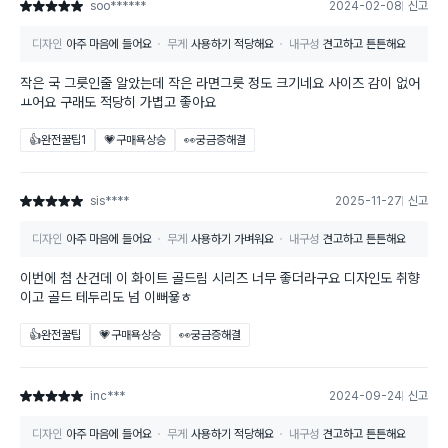
soo******
2024-02-08
신고
별점 5점
디자인
아주 마음에 들어요
무게
사용하기 적당해요
내구성
견고하고 튼튼해요
작은 국 그릇인줄 알았는데 작은 라면그릇 정도 크기네요 사이즈 감이 없어
ㅛ어요 구래도 적당히 가볍고 좋아요
👍완전꿀팁
1
💗구매욕상승
👀궁금증해결
sis****
2025-11-27
신고
별점 5점
디자인
아주 마음에 들어요
무게
사용하기 가벼워요
내구성
견고하고 튼튼해요
이번에 첨 산건데 이 화이트 골드림 시리즈 너무 좋더라구요 디자인도 취향
이고 골드 테두리도 넘 이뻐욯ㅎ
👍완전꿀팁
💗구매욕상승
👀궁금증해결
inc***
2024-09-24
신고
별점 5점
디자인
아주 마음에 들어요
무게
사용하기 적당해요
내구성
견고하고 튼튼해요