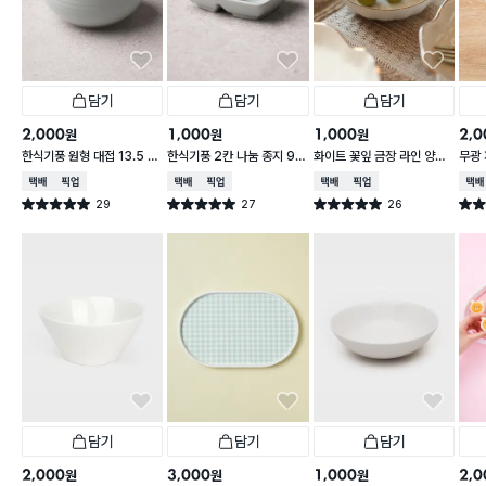
담기
담기
담기
2,000
1,000
1,000
2,0
원
원
원
한식기풍 원형 대접 13.5 c
한식기풍 2칸 나눔 종지 9 c
화이트 꽃잎 금장 라인 양각
무광 
m
m
종지 10 cm
접 1
택배배송
매장픽업
택배배송
매장픽업
택배배송
매장픽업
택배
29
27
26
별점 5.0점
별점 5.0점
별점 5.0점
별점 
건 작성
건 작성
건 작성
담기
담기
담기
2,000
3,000
1,000
2,0
원
원
원