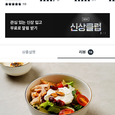
별점 4.4점
별점 4.8점
별점 
건 작성
건 작성
119
별점 4.8점
건 작성
관심 있는 신상 입고
무료로 알림 받기
3
3
상품설명
리뷰
16