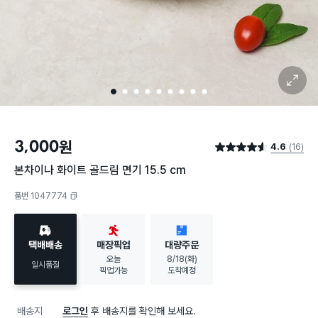
확대 보기
1
2
3
4
5
6
7
8
9
3,000
원
4.6
(16)
별점 4.6점
본차이나 화이트 골드림 면기 15.5 cm
품번 1047774
복사하기
택배배송
매장픽업
대량주문
오늘
8/18(화)
일시품절
픽업가능
도착예정
배송지
로그인
후 배송지를 확인해 보세요.