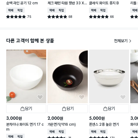
순백 라인 공기 12 cm
체크 패턴 타원 쟁반 33 X
클래식 화이트 종지 B
리틀
21 cm
피치 
택배배송
매장픽업
택배배송
매장픽업
택배배송
매장픽업
택배
75
68
66
별점 4.9점
별점 4.9점
별점 4.9점
별점 
건 작성
건 작성
건 작성
다른 고객이 함께 본 상품
전체보기
담기
담기
담기
3,000
2,000
5,000
3,0
원
원
원
본차이나 화이트 면기 17 c
가온면기(약16 cm)
퀸센스 2중 높은 면기
화이트
m
택배배송
매장픽업
택배배송
매장픽업
택배
택배배송
매장픽업
31
171