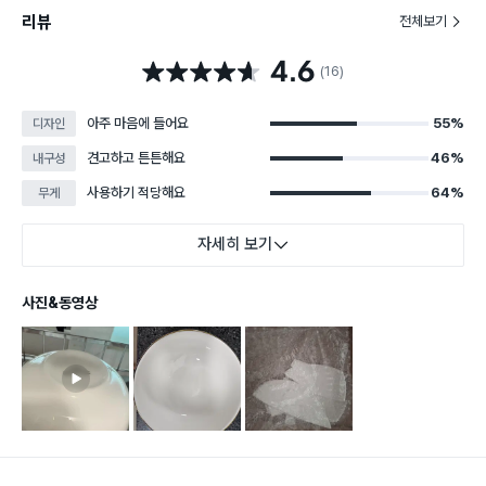
리뷰
전체보기
4.6
별점 4.6점
(16)
아주 마음에 들어요
55%
디자인
견고하고 튼튼해요
46%
내구성
사용하기 적당해요
64%
무게
자세히 보기
사진&동영상