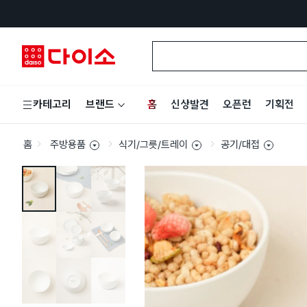
홈
신상발견
오픈런
기획전
카테고리
브랜드
홈
주방용품
식기/그릇/트레이
공기/대접