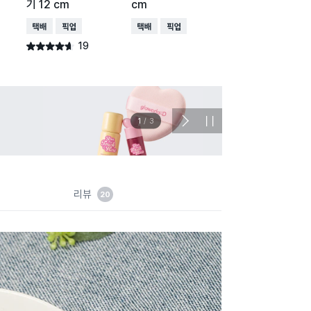
기 12 cm
cm
드림 공기 11 cm
택배배송
매장픽업
택배배송
매장픽업
택배배송
매장픽업
19
13
별점 4.6점
별점 4.5점
건 작성
건 작
이벤트
관심 
2
/
3
다
정
음
지
슬
라
이
드
리뷰
20