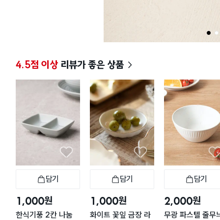
1
2
4.5점 이상
리뷰가 좋은 상품
담기
담기
담기
장바구니
장바구니
장
원
원
원
1,000
1,000
2,000
한식기풍 2칸 나눔
화이트 꽃잎 금장 라
무광 파스텔 줄무