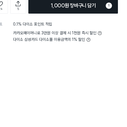
1,000원 장바구니 담기
1
24
5
트
0.1% 다이소 포인트 적립
카카오페이머니로 3만원 이상 결제 시 1천원 즉시 할인
다이소 삼성카드 다이소몰 이용금액의 1% 할인
담기
담기
담기
바구니
장바구니
장바구니
장
원
원
원
1,000
2,000
3,000
 9
순백 화이트 원형 볼
스텐 4칸 접시
은은한 블루 라인