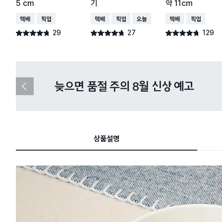
5 cm
기
약 11cm
택배배송
매장픽업
택배배송
매장픽업
오늘배송
택배배송
매장픽업
29
27
129
별점 4.7점
별점 4.7점
별점 4.7점
건 작성
건 작성
건 작성
다이소X카카오페이 8월 결제 혜택 
이
전
슬
라
이
드
상품설명