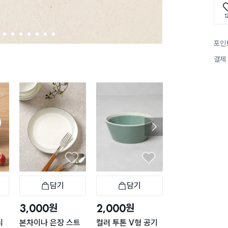
1
3
4
5
6
7
8
9
포인
결제
담기
담기
담기
바구니
장바구니
장바구니
장
원
원
원
3,000
2,000
1,000
늬
본차이나 은장 스트
컬러 투톤 V형 공기
심플 화이트 종지