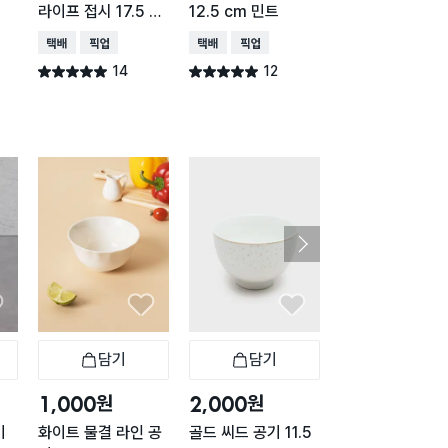
라이프 접시 17.5 c
12.5 cm 민트
cm
m
택배배송
매장픽업
택배배송
매장픽업
택배배송
매장픽업
14
12
12
별점 5.0점
별점 5.0점
별점 5.0점
건 작성
건 작성
건 작
담기
담기
담기
바구니
장바구니
장바구니
장
원
원
원
1,000
2,000
2,000
기
화이트 물결 라인 공
골드 씨드 공기 11.5
본차이나 화이트 