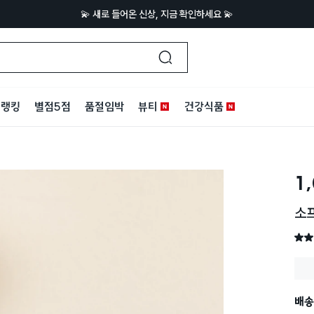
💫 새로 들어온 신상, 지금 확인하세요 💫
랭킹
별점5점
품절임박
뷰티
건강식품
1
소프
별점 
배송