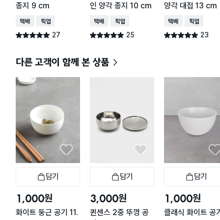
종지 9 cm
인 양각 종지 10 cm
양각 대접 13 cm
택배배송
매장픽업
택배배송
매장픽업
택배배송
매장픽업
27
25
23
별점 5.0점
별점 5.0점
별점 5.0점
건 작성
건 작성
건 작성
다른 고객이 함께 본 상품
담기
담기
담기
장바구니
장바구니
장
원
원
원
1,000
3,000
1,000
화이트 둥근 공기 11.
퀸센스 2중 뚜껑 공
클래식 화이트 공