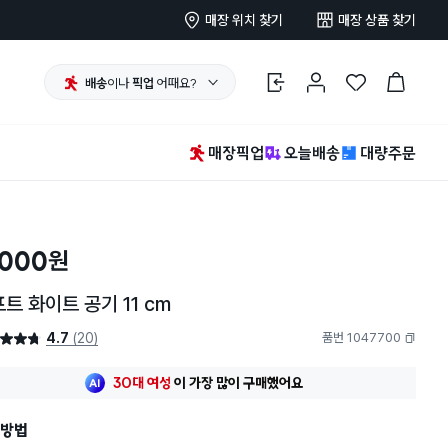
매장 위치 찾기
매장 상품 찾기
배송
이나
픽업
어때요?
로그인
마이페이지
찜 한 상품
장바구니
매장픽업
오늘배송
대량주문
,000
원
트 화이트 공기 11 cm
4.7
(20)
품번 1047700
4.7점
복사하기
30대 여성
이 가장 많이
구매했어요
방법