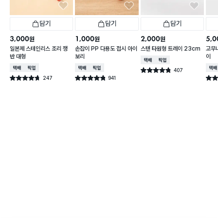
담기
담기
담기
3,000
1,000
2,000
5,0
원
원
원
일본제 스테인리스 조리 쟁
손잡이 PP 다용도 접시 아이
스텐 타원형 트레이 23cm
고무
반 대형
보리
이
택배배송
매장픽업
택배배송
매장픽업
택배배송
매장픽업
택배
407
별점 4.8점
건 작성
247
941
별점 4.7점
별점 4.8점
별점 
건 작성
건 작성