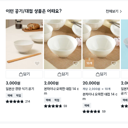
이런 공기/대접 상품은 어때요?
전체보기
10개
담기
담기
담기
3,000
2,000
20,000
2,0
원
원
원
일본산 경량 식기 공기
본차이나 오목한 대접 14 c
일본
개당
2,000
원
10개
m
공기 
본차이나 오목한 대접 14 c
택배배송
매장픽업
m
택배배송
매장픽업
택배
214
별점 4.8점
건 작성
59
택배배송
별점 4.7점
별점 
건 작성
59
별점 4.7점
건 작성