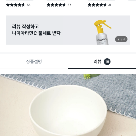
55
67
31
별점 4.7점
별점 4.6점
별점 4.6점
건 작성
건 작성
건 작성
리뷰 작성하고
나이아타민C 풀세트 받자
2
4
상품설명
리뷰
19