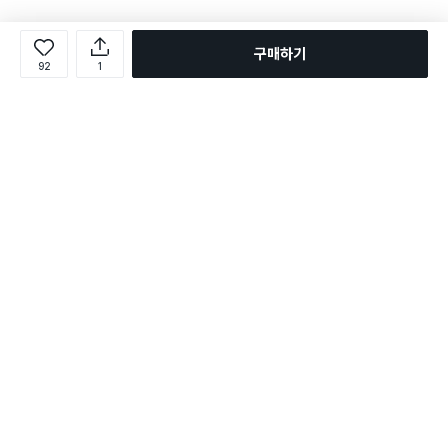
구매하기
92
1
로그인
온라인 다이소몰 1599-2211
온라인 다이소몰
다이소 매장 1522-4400
다이소 매장
평일 09:00 ~ 18:00
평일 09:00 ~ 18:00
주문조회
매장 상품 찾기
취소/교환/반품 신청
매장 위치 찾기
공지사항
1:1 문의
FAQ
고객센터
1:1 문의
제휴문의
앱 장애/신고
멤버십