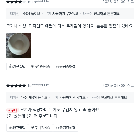
man*******
2026-03-30
신고
별점 4점
디자인
마음에 들어요
무게
사용하기 무거워요
내구성
견고하고 튼튼해요
크기나 색상. 디자인도 예쁜데 다소 무게감이 있어요. 튼튼한 장점이 있네요.
👍완전꿀팁
💗구매욕상승
👀궁금증해결
fis*********
2025-06-08
신고
별점 5점
디자인
아주 마음에 들어요
무게
사용하기 적당해요
내구성
견고하고 튼튼해요
크기가 적당하며 무게도 무겁지 않고 딱 좋아요
재구매
3개 샀는데 3개 더 주문합니다
👍완전꿀팁
💗구매욕상승
👀궁금증해결