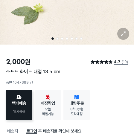
확대 보기
1
2
3
4
5
6
7
2,000
원
4.7
(19)
별점 4.7점
소프트 화이트 대접 13.5 cm
품번 1047699
복사하기
택배배송
매장픽업
대량주문
오늘
8/18(화)
일시품절
픽업가능
도착예정
배송지
로그인
후 배송지를 확인해 보세요.