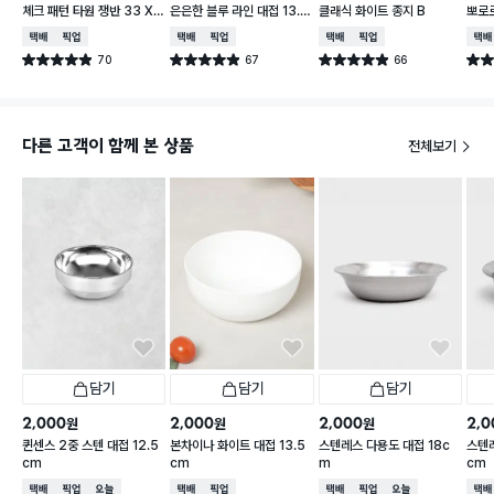
체크 패턴 타원 쟁반 33 X
은은한 블루 라인 대접 13.5
클래식 화이트 종지 B
뽀로로
21 cm
cm
cm 
택배배송
매장픽업
택배배송
매장픽업
택배배송
매장픽업
택배
70
67
66
별점 4.9점
별점 4.9점
별점 4.9점
별점 
건 작성
건 작성
건 작성
다른 고객이 함께 본 상품
전체보기
담기
담기
담기
2,000
2,000
2,000
2,0
원
원
원
퀸센스 2중 스텐 대접 12.5
본차이나 화이트 대접 13.5
스텐레스 다용도 대접 18c
스텐레
cm
cm
m
cm
택배배송
매장픽업
오늘배송
택배배송
매장픽업
택배배송
매장픽업
오늘배송
택배