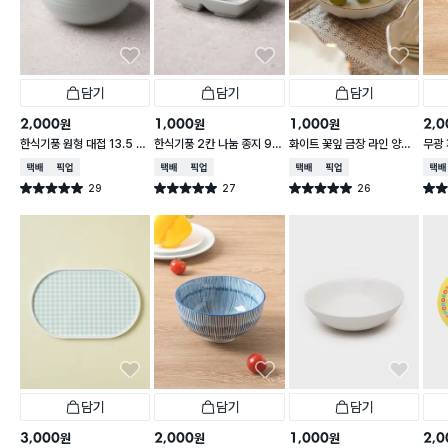
담기
담기
담기
2,000
1,000
1,000
2,0
원
원
원
한식기풍 원형 대접 13.5 c
한식기풍 2칸 나눔 종지 9 c
화이트 꽃잎 금장 라인 양각
무광 
m
m
종지 10 cm
접 1
택배배송
매장픽업
택배배송
매장픽업
택배배송
매장픽업
택배
29
27
26
별점 5.0점
별점 5.0점
별점 5.0점
별점 
건 작성
건 작성
건 작성
담기
담기
담기
3,000
2,000
1,000
2,0
원
원
원