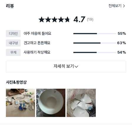
리뷰
전체보기
4.7
별점 4.7점
(19)
아주 마음에 들어요
55%
디자인
견고하고 튼튼해요
63%
내구성
사용하기 적당해요
54%
무게
자세히 보기
사진&동영상