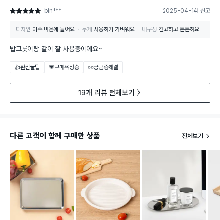
bin***
2025-04-14
신고
별점 5점
디자인
아주 마음에 들어요
무게
사용하기 가벼워요
내구성
견고하고 튼튼해요
밥그릇이랑 같이 잘 사용중이에요~
👍완전꿀팁
💗구매욕상승
👀궁금증해결
19개 리뷰 전체보기
다른 고객이 함께 구매한 상품
전체보기