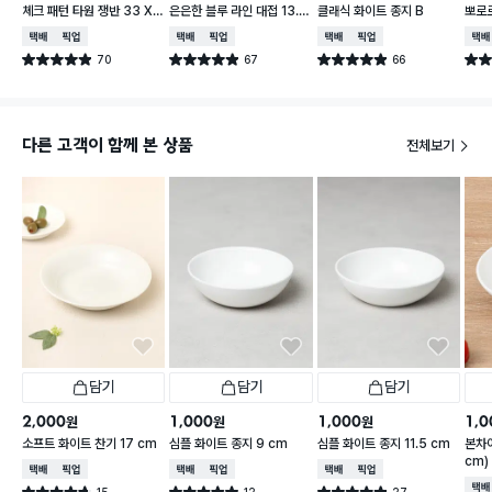
체크 패턴 타원 쟁반 33 X
은은한 블루 라인 대접 13.5
클래식 화이트 종지 B
뽀로로
21 cm
cm
cm 
택배배송
매장픽업
택배배송
매장픽업
택배배송
매장픽업
택배
70
67
66
별점 4.9점
별점 4.9점
별점 4.9점
별점 
건 작성
건 작성
건 작성
다른 고객이 함께 본 상품
전체보기
담기
담기
담기
2,000
1,000
1,000
1,0
원
원
원
소프트 화이트 찬기 17 cm
심플 화이트 종지 9 cm
심플 화이트 종지 11.5 cm
본차
cm)
택배배송
매장픽업
택배배송
매장픽업
택배배송
매장픽업
택배
15
12
27