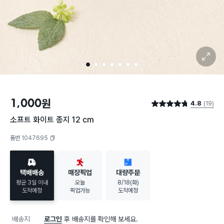
확대 보기
1
2
3
4
5
6
7
1,000
원
4.8
(19)
별점 4.8점
소프트 화이트 종지 12 cm
품번 1047695
복사하기
택배배송
매장픽업
대량주문
평균 3일 이내
오늘
8/18(화)
도착예정
픽업가능
도착예정
배송지
로그인
후 배송지를 확인해 보세요.