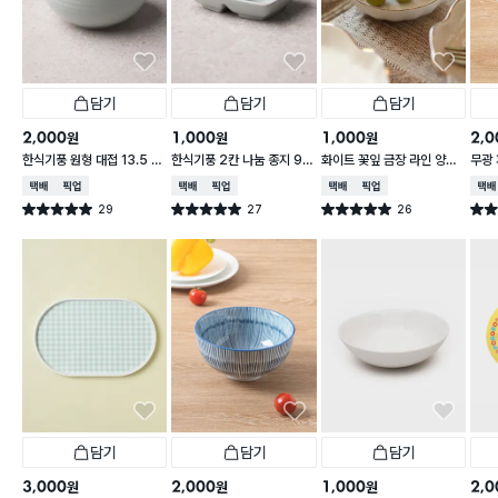
담기
담기
담기
2,000
1,000
1,000
2,0
원
원
원
한식기풍 원형 대접 13.5 c
한식기풍 2칸 나눔 종지 9 c
화이트 꽃잎 금장 라인 양각
무광 
m
m
종지 10 cm
접 1
택배배송
매장픽업
택배배송
매장픽업
택배배송
매장픽업
택배
29
27
26
별점 5.0점
별점 5.0점
별점 5.0점
별점 
건 작성
건 작성
건 작성
담기
담기
담기
3,000
2,000
1,000
2,0
원
원
원