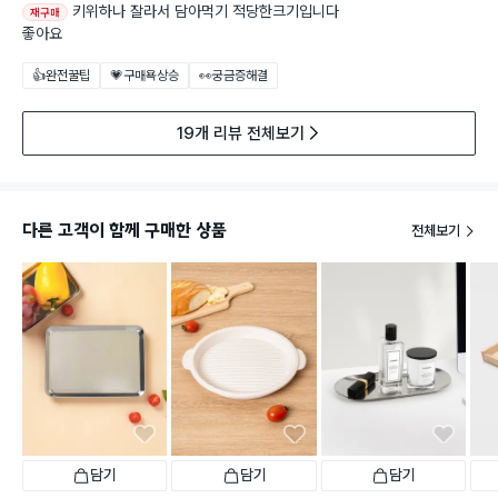
키위하나 잘라서 담아먹기 적당한크기입니다
재구매
좋아요
👍완전꿀팁
💗구매욕상승
👀궁금증해결
19개 리뷰 전체보기
다른 고객이 함께 구매한 상품
전체보기
담기
담기
담기