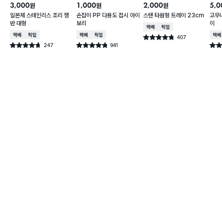
3,000
1,000
2,000
5,0
원
원
원
일본제 스테인리스 조리 쟁
손잡이 PP 다용도 접시 아이
스텐 타원형 트레이 23cm
고무
반 대형
보리
이
택배배송
매장픽업
택배배송
매장픽업
택배배송
매장픽업
택배
407
별점 4.8점
건 작성
247
941
별점 4.7점
별점 4.8점
별점 
건 작성
건 작성