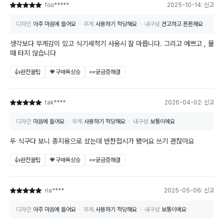
foo*****
2025-10-14
신고
별점 5점
디자인
아주 마음에 들어요
무게
사용하기 적당해요
내구성
견고하고 튼튼해요
생각보다 무게감이 있고 식기세척기 사용시 잘 마릅니다. 그리고 예쁘고 , 물
때 타지 않습니다
👍완전꿀팁
💗구매욕상승
👀궁금증해결
tak****
2026-04-02
신고
별점 5점
디자인
마음에 들어요
무게
사용하기 적당해요
내구성
보통이에요
두 식구다 보니 종지용으로 샀는데 반찬접시가 됐어요 쓰기 괜찮아요
👍완전꿀팁
💗구매욕상승
👀궁금증해결
ria****
2025-05-06
신고
별점 5점
디자인
아주 마음에 들어요
무게
사용하기 적당해요
내구성
보통이에요