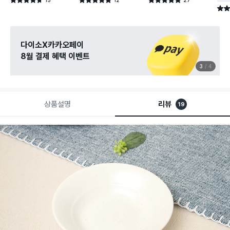
별점 4.7점
별점 5.0점
별점 4.9점
건 작성
건 작성
건 작성
별점 
다이소X카카오페이
8월 결제 혜택 이벤트
3
4
상품설명
리뷰
19