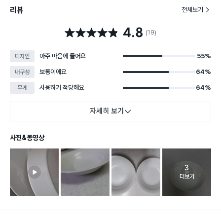
리뷰
전체보기
4.8
별점 4.8점
(19)
아주 마음에 들어요
55%
디자인
보통이에요
64%
내구성
사용하기 적당해요
64%
무게
자세히 보기
사진&동영상
3
고객 리뷰 
더보기