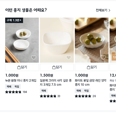
이런 종지 상품은 어때요?
전체보기
구매 1.3만+
1
담기
담기
담기
1,000
1,500
1,000
12,
원
원
원
뉴본 원형 미니 종지 2개입
일본제 크리미 사각 깊은 종
화이트 꽃잎 금장 라인 양각
개당
지 3개입 7.5 cm
종지 10 cm
화이트
택배배송
매장픽업
종지 
택배배송
택배배송
매장픽업
194
별점 4.8점
건 작성
33
26
택배
별점 4.8점
별점 5.0점
건 작성
건 작성
별점 