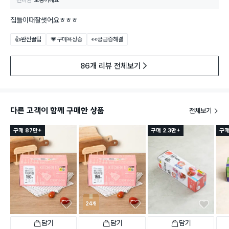
편리함
보통이에요
집들이때잘썻어요ㅎㅎㅎ
👍완전꿀팁
💗구매욕상승
👀궁금증해결
86개 리뷰 전체보기
다른 고객이 함께 구매한 상품
전체보기
구매 87만+
구매 2.3만+
구매
24개
담기
담기
담기