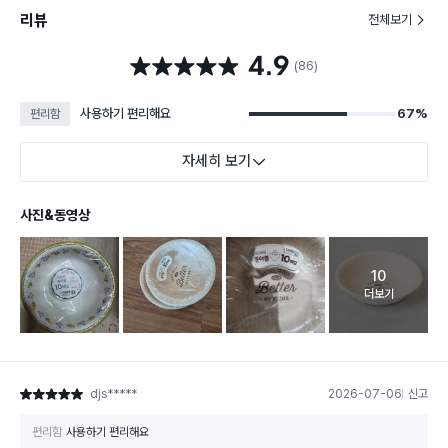
리뷰
전체보기
4.9
별점 4.9점
(86)
사용하기 편리해요
67%
편리함
자세히 보기
사진&동영상
10
고객 리뷰 
더보기
djs*****
2026-07-06
신고
별점 5점
편리함
사용하기 편리해요