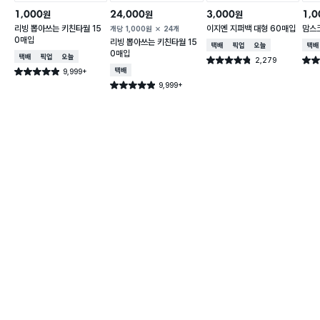
1,000
24,000
3,000
1,0
원
원
원
리빙 뽑아쓰는 키친타월 15
이지엔 지퍼백 대형 60매입
맘스
개당
1,000
원
24개
0매입
리빙 뽑아쓰는 키친타월 15
택배배송
매장픽업
오늘배송
택배
0매입
택배배송
매장픽업
오늘배송
2,279
별점 4.8점
별점 
건 작성
9,999+
택배배송
별점 4.9점
건 작성
9,999+
별점 4.9점
건 작성