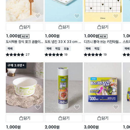
담기
담기
담기
1,000
1,000
1,000
1,0
원
원
원
NEW
NEW
도시락용 장식 포크 곰돌이 1
도트 냅킨 33 X 33 cm 1
디즈니 뽑아 쓰는 키친타월
스트라
0개입
5매입
2겹 150매입 체크
cm 
택배배송
택배배송
매장픽업
오늘배송
택배배송
매장픽업
택배
27
19
19
별점 5.0점
별점 5.0점
별점 5.0점
별점 
건 작성
건 작성
건 작성
구매 3.8만+
담기
담기
담기
1,000
2,000
3,000
1,0
원
원
원