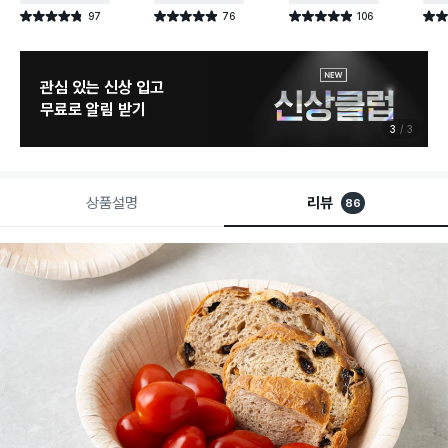
97
76
106
별점 4.8점
별점 4.9점
별점 4.9점
별점 
건 작성
건 작성
건 작성
늦으면 품절 주의
8월 신상 예고
1
3
상품설명
리뷰
86