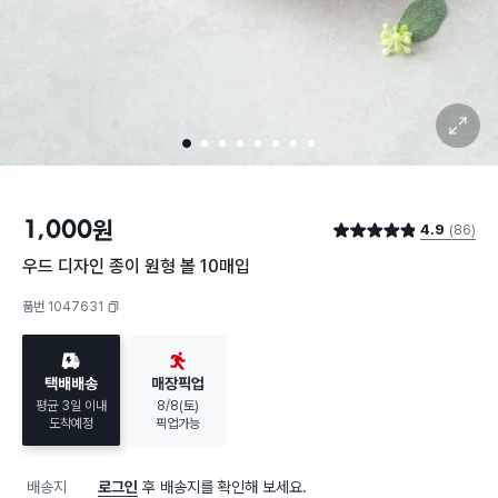
확대 보기
1
2
3
4
5
6
7
8
1,000
원
4.9
(86)
별점 4.9점
우드 디자인 종이 원형 볼 10매입
품번 1047631
복사하기
택배배송
매장픽업
평균 3일 이내
8/8(토)
도착예정
픽업가능
배송지
로그인
후 배송지를 확인해 보세요.