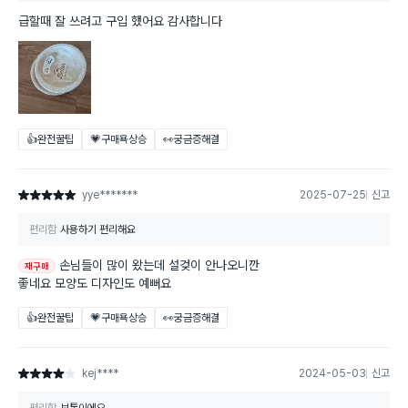
급할때 잘 쓰려고 구입 했어요 감사합니다
👍완전꿀팁
💗구매욕상승
👀궁금증해결
yye*******
2025-07-25
신고
별점 5점
편리함
사용하기 편리해요
손님들이 많이 왔는데 설겆이 안나오니깐
재구매
좋네요 모양도 디자인도 예뻐요
👍완전꿀팁
💗구매욕상승
👀궁금증해결
kej****
2024-05-03
신고
별점 4점