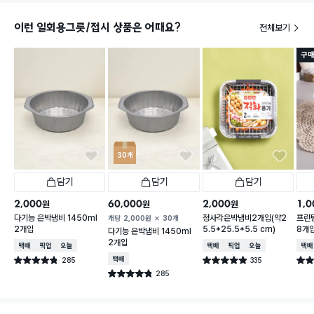
이런 일회용그릇/접시 상품은 어때요?
전체보기
구매
30개
담기
담기
담기
2,000
60,000
2,000
1,0
원
원
원
다기능 은박냄비 1450ml
정사각은박냄비2개입(약2
프린팅
개당
2,000
원
30개
2개입
5.5*25.5*5.5 cm)
8개
다기능 은박냄비 1450ml
2개입
택배배송
매장픽업
오늘배송
택배배송
매장픽업
오늘배송
택배
285
택배배송
335
별점 4.8점
별점 4.9점
별점 
건 작성
건 작성
285
별점 4.8점
건 작성