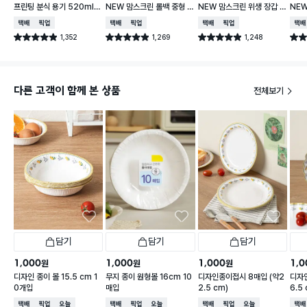
프린팅 분식 용기 520ml 1
NEW 맘스크린 롤백 중형 2
NEW 맘스크린 위생 장갑 3
NE
8개입
60매입
00매입
20
택배배송
매장픽업
택배배송
매장픽업
택배배송
매장픽업
택배
1,352
1,269
1,248
별점 4.9점
별점 4.9점
별점 4.9점
별점 
건 작성
건 작성
건 작성
다른 고객이 함께 본 상품
전체보기
담기
담기
담기
1,000
1,000
1,000
1,0
원
원
원
디자인 종이 볼 15.5 cm 1
무지 종이 원형볼 16cm 10
디자인종이접시 8매입 (약2
디자
0개입
매입
2.5 cm)
6.5
택배배송
매장픽업
오늘배송
택배배송
매장픽업
오늘배송
택배배송
매장픽업
오늘배송
택배