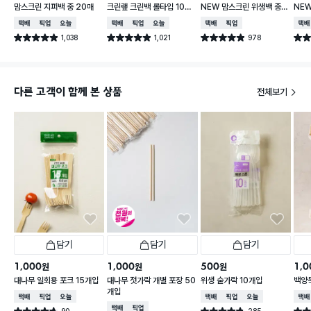
맘스크린 지퍼백 중 20매
크린랲 크린백 롤타입 100
NEW 맘스크린 위생백 중형
NEW
매 30X40 cm
400매입
50
택배배송
매장픽업
오늘배송
택배배송
매장픽업
오늘배송
택배배송
매장픽업
택배
1,038
1,021
978
별점 4.9점
별점 4.9점
별점 4.9점
별점 
건 작성
건 작성
건 작성
다른 고객이 함께 본 상품
전체보기
담기
담기
담기
1,000
1,000
500
1,0
원
원
원
대나무 일회용 포크 15개입
대나무 젓가락 개별 포장 50
위생 숟가락 10개입
백양
개입
택배배송
매장픽업
오늘배송
택배배송
매장픽업
오늘배송
택배
택배배송
매장픽업
90
285