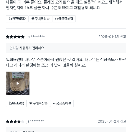
나들이 때 너무 좋아요..플레인 요거트 먹을 때도 실용적이네요...새척해서
전자랜지에 15초 살균 하니 수분도 빠지고 재활용도 되네요
👍완전꿀팁
2
💗구매욕상승
👀궁금증해결
rai********
2025-01-13
신고
별점 5점
편리함
사용하기 편리해요
일회용인데 대나무 스푼이라서 괜찮은 것 같아요. 대나무는 성장속도가 빠르
다고 하니까 환경에는 조금 더 낫지 않을까 싶어요.
👍완전꿀팁
💗구매욕상승
👀궁금증해결
jan*******
2025-01-27
신고
별점 4점