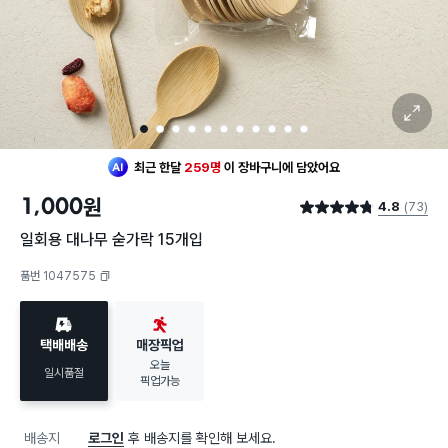
확대 보기
1
2
3
4
5
6
7
8
9
10
11
최근 한달
259명
이
장바구니에 담았어요
1,000
원
4.8
(73)
별점 4.8점
일회용 대나무 숟가락 15개입
품번 1047575
복사하기
택배배송
매장픽업
오늘
일시품절
픽업가능
배송지
로그인
후 배송지를 확인해 보세요.