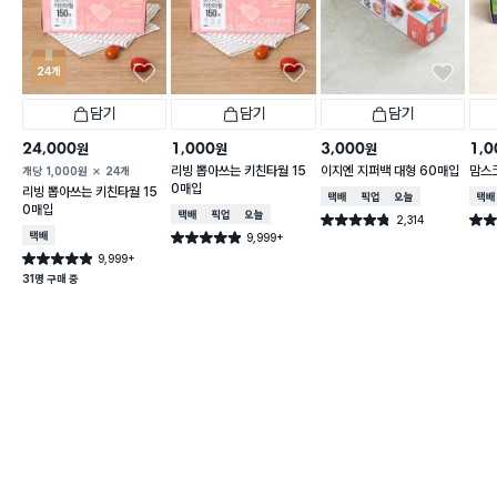
24개
담기
담기
담기
24,000
1,000
3,000
1,0
원
원
원
리빙 뽑아쓰는 키친타월 15
이지엔 지퍼백 대형 60매입
맘스
개당
1,000
원
24개
0매입
리빙 뽑아쓰는 키친타월 15
택배배송
매장픽업
오늘배송
택배
0매입
택배배송
매장픽업
오늘배송
2,314
별점 4.8점
별점 
건 작성
택배배송
9,999+
별점 4.9점
건 작성
9,999+
별점 4.9점
건 작성
31명 구매 중