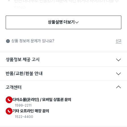
상품설명 더보기
식품용 기구
식품용 기구: 식품위생법에서 정한 규격에 따라 제조되어 식품 또
상품 정보에 문제가 있나요?
신고
는 식품첨가물에 사용할 수 있는 식품용기구라는 표시입니다.
상품정보 제공 고시
반품/교환/환불 안내
고객센터
다이소몰(온라인) / 모바일 상품권 문의
1599-2211
기타 오프라인 매장 문의
1522-4400