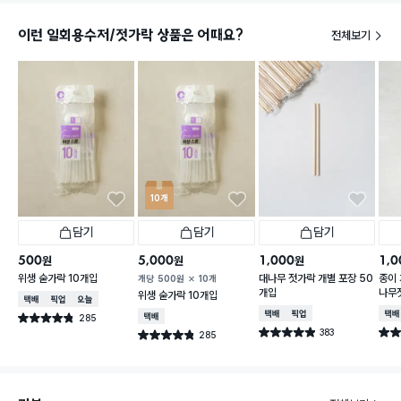
이런 일회용수저/젓가락 상품은 어때요?
전체보기
10개
담기
담기
담기
500
5,000
1,000
1,0
원
원
원
위생 숟가락 10개입
대나무 젓가락 개별 포장 50
종이
개당
500
원
10개
개입
나무
위생 숟가락 10개입
택배배송
매장픽업
오늘배송
택배배송
매장픽업
택배
285
택배배송
별점 4.8점
건 작성
383
별점 4.9점
별점 
285
별점 4.8점
건 작성
건 작성