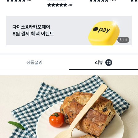
별점 4.7점
별점 4.8점
별점 
건 작성
건 작성
383
별점 4.9점
건 작성
다이소X카카오페이
8월 결제 혜택 이벤트
3
4
상품설명
리뷰
73