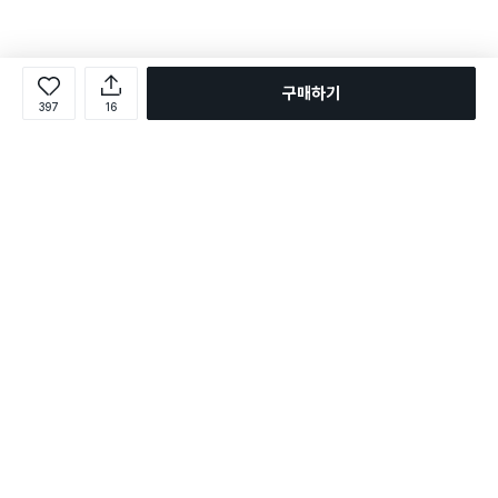
구매하기
397
16
로그인
온라인 다이소몰 1599-2211
온라인 다이소몰
다이소 매장 1522-4400
다이소 매장
평일 09:00 ~ 18:00
평일 09:00 ~ 18:00
주문조회
매장 상품 찾기
취소/교환/반품 신청
매장 위치 찾기
공지사항
1:1 문의
FAQ
고객센터
1:1 문의
제휴문의
앱 장애/신고