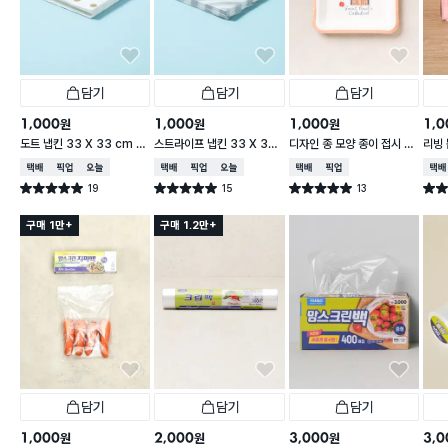
담기
담기
담기
1,000
1,000
1,000
1,0
원
원
원
도트 냅킨 33 X 33 cm 1
스트라이프 냅킨 33 X 33
디자인 종 모양 종이 접시 18
리빙 
5매입
cm 15매입
cm 10개입
0매
택배배송
매장픽업
오늘배송
택배배송
매장픽업
오늘배송
택배배송
매장픽업
택배
19
15
13
별점 5.0점
별점 5.0점
별점 5.0점
별점 
건 작성
건 작성
건 작성
구매 1만+
구매 1.2만+
담기
담기
담기
1,000
2,000
3,000
3,0
원
원
원