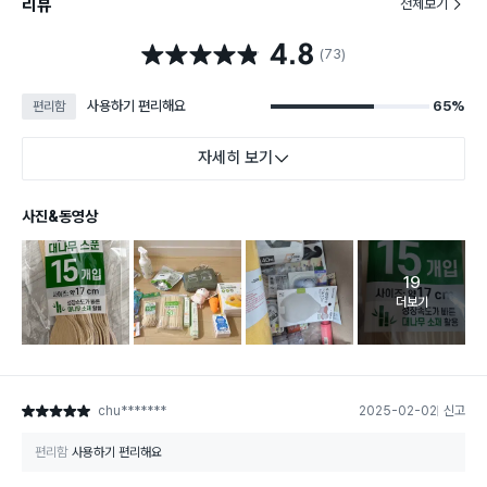
리뷰
전체보기
4.8
별점 4.8점
(73)
사용하기 편리해요
65%
편리함
자세히 보기
사진&동영상
19
고객 리뷰 
더보기
chu*******
2025-02-02
신고
별점 5점
편리함
사용하기 편리해요