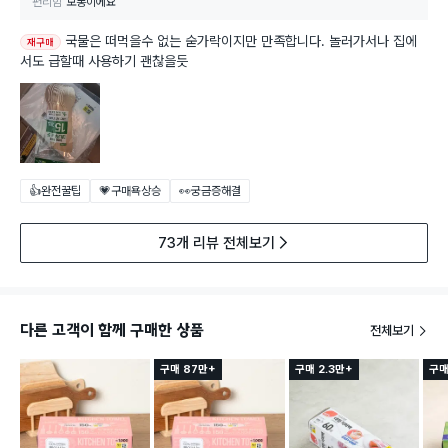
편리함
보통이에요
국물은 떠먹을수 없는 숟가락이지만 만족합니다. 놀러가서나 집에
재구매
서도 급할때 사용하기 괜찮을듯
👍완전꿀팁
💗구매욕상승
👀궁금증해결
73개 리뷰 전체보기
다른 고객이 함께 구매한 상품
전체보기
구매 87만+
구매 2.3만+
구매