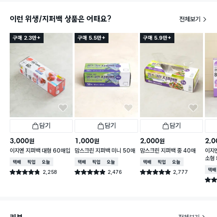
이런 위생/지퍼백 상품은 어때요?
전체보기
구매 2.3만+
구매 5.5만+
구매 5.9만+
담기
담기
담기
3,000
1,000
2,000
2,0
원
원
원
이지엔 지퍼백 대형 60매입
맘스크린 지퍼백 미니 50매
맘스크린 지퍼백 중 40매
이지
소형
택배배송
매장픽업
오늘배송
택배배송
매장픽업
오늘배송
택배배송
매장픽업
오늘배송
택배
2,258
2,476
2,777
별점 4.8점
별점 4.9점
별점 4.9점
건 작성
건 작성
건 작성
별점 