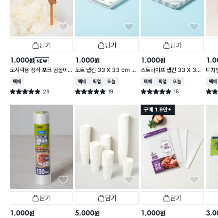
담기
담기
담기
1,000
1,000
1,000
1,0
원
원
원
NEW
도시락용 장식 포크 곰돌이 1
도트 냅킨 33 X 33 cm 1
스트라이프 냅킨 33 X 33
디자인
0개입
5매입
cm 15매입
cm 
택배배송
택배배송
매장픽업
오늘배송
택배배송
매장픽업
오늘배송
택배
26
19
15
별점 5.0점
별점 5.0점
별점 5.0점
별점 
건 작성
건 작성
건 작성
구매 1.9만+
담기
담기
담기
1,000
5,000
1,000
3,0
원
원
원