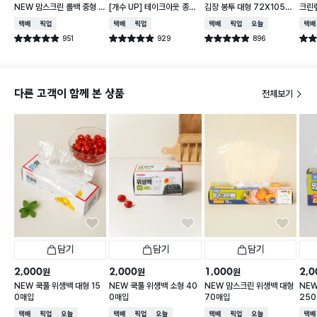
NEW 맘스크린 롤백 중형 1
[개수 UP] 테이크아웃 종이
김장 봉투 대형 72X105c
크린랲
30매입
컵 380 ml 120개입
m 3매
5X3
택배배송
매장픽업
택배배송
매장픽업
택배배송
매장픽업
오늘배송
택배
951
929
896
별점 4.9점
별점 4.9점
별점 4.9점
별점 
건 작성
건 작성
건 작성
다른 고객이 함께 본 상품
전체보기
담기
담기
담기
2,000
2,000
1,000
2,0
원
원
원
NEW 쿡풀 위생백 대형 15
NEW 쿡풀 위생백 소형 40
NEW 맘스크린 위생백 대형
NE
0매입
0매입
70매입
25
택배배송
매장픽업
오늘배송
택배배송
매장픽업
오늘배송
택배배송
매장픽업
오늘배송
택배