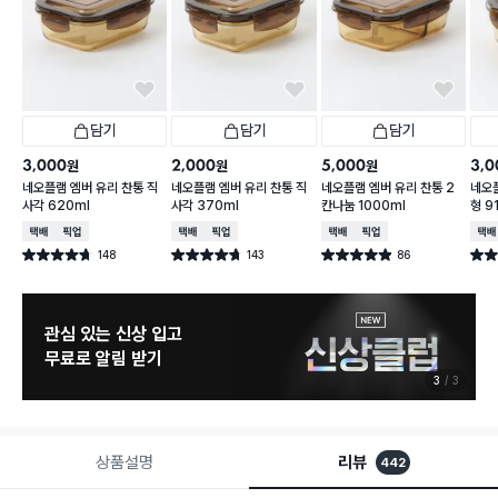
담기
담기
담기
3,000
2,000
5,000
3,0
원
원
원
네오플램 엠버 유리 찬통 직
네오플램 엠버 유리 찬통 직
네오플램 엠버 유리 찬통 2
네오플
사각 620ml
사각 370ml
칸나눔 1000ml
형 9
택배배송
매장픽업
택배배송
매장픽업
택배배송
매장픽업
택배
148
143
86
별점 4.7점
별점 4.7점
별점 4.9점
별점 
건 작성
건 작성
건 작성
관심 있는 신상 입고
무료로 알림 받기
3
3
상품설명
리뷰
442