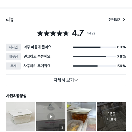
리뷰
전체보기
4.7
별점 4.7점
(442)
아주 마음에 들어요
63%
디자인
견고하고 튼튼해요
76%
내구성
사용하기 무거워요
56%
무게
자세히 보기
사진&동영상
160
고객 리뷰 
더보기
리뷰 이미지 등록 개수
2