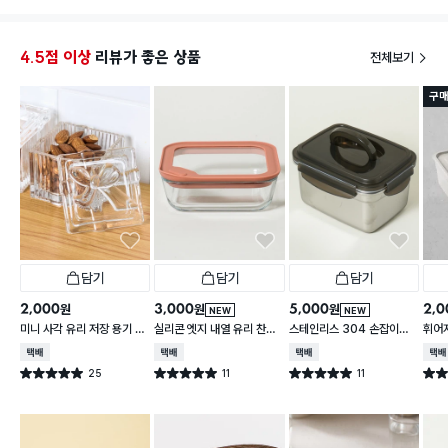
4.5점 이상
리뷰가 좋은 상품
전체보기
구매
담기
담기
담기
2,000
3,000
5,000
2,0
원
원
원
NEW
NEW
미니 사각 유리 저장 용기 13
실리콘 엣지 내열 유리 찬통
스테인리스 304 손잡이형
휘어
0 ml
550 ml
대용량 찬통 2.2 L
2 L
택배배송
택배배송
택배배송
택배
25
11
11
별점 5.0점
별점 5.0점
별점 5.0점
별점 
건 작성
건 작성
건 작성