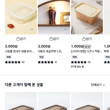
담기
담기
담기
3,000
3,000
1,000
1,0
원
원
원
NEW
스팀홀 정사각 내열 유리 찬
다용도 과실주병 1.2L
[스티커 포함] 디즈니 적층
투명 
통 1.2 L
가능한 말랑핏 600 ml 아
택배배송
매장픽업
택배배송
택배
이보리
43
41
39
별점 4.9점
별점 4.9점
별점 4.9점
별점 
건 작성
건 작성
건 작성
47명 담는 중
다른 고객이 함께 본 상품
전체보기