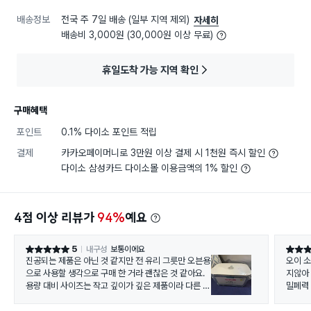
배송정보
전국 주 7일 배송 (일부 지역 제외)
자세히
배송비 3,000원 (30,000원 이상 무료)
휴일도착 가능 지역 확인
구매혜택
포인트
0.1% 다이소 포인트 적립
결제
카카오페이머니로 3만원 이상 결제 시 1천원 즉시 할인
다이소 삼성카드 다이소몰 이용금액의 1% 할인
4점 이상 리뷰가
94%
예요
5
내구성
보통이에요
별점 5점
별점 5
진공되는 제품은 아닌 것 같지만 전 유리 그릇만 오븐용
오이 
으로 사용할 생각으로 구매 한 거라 괜찮은 것 같아요.
지않아
용량 대비 사이즈는 작고 깊이가 깊은 제품이라 다른 오
밀폐력
븐 그릇 보다는 다양하게 사용 하기 좋은 것 같아요