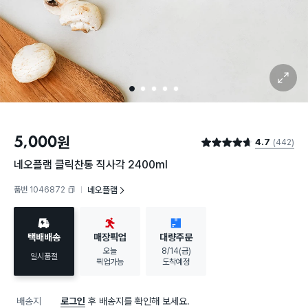
확대 보기
1
2
3
4
5
5,000
원
4.7
(442)
별점 4.7점
네오플램 클릭찬통 직사각 2400ml
품번 1046872
네오플램
복사하기
택배배송
매장픽업
대량주문
오늘
8/14(금)
일시품절
픽업가능
도착예정
배송지
로그인
후 배송지를 확인해 보세요.