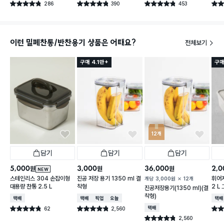
286
390
453
별점 4.8점
별점 4.8점
별점 4.8점
별점 
건 작성
건 작성
건 작성
이런 밀폐찬통/반찬용기 상품은 어때요?
전체보기
구매 4.1만+
구매
12개
담기
담기
담기
5,000
3,000
36,000
2,0
원
원
원
NEW
스테인리스 304 손잡이형
진공 저장 용기 1350 ml 결
휘어
개당
3,000
원
12개
대용량 찬통 2.5 L
착형
2 L
진공저장용기(1350 ml)(결
착형)
택배배송
택배배송
매장픽업
오늘배송
택배
62
2,560
택배배송
별점 4.8점
별점 4.8점
별점 
건 작성
건 작성
2,560
별점 4.8점
건 작성