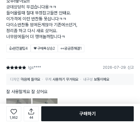
오우!!좋아요!!!
긍데상당히 무겁습니다용ㅋㅋ
들어올릴때 절대 뚜껑잡고들면 안돼요.
이가격에 이런 반찬통 못삽니다ㅋㅋ
다이소반찬통 맘에든게많아 기존에쓰던거,
정리좀 하고 다시 새로 샀어요.
너무맘에들어 더 쟁여놀까합니다ㅋ
👍완전꿀팁
4
💗구매욕상승
2
👀궁금증해결
1
lgs****
2026-07-29
신고
별점 5점
디자인
마음에 들어요
무게
사용하기 무거워요
내구성
보통이에요
잘 사용할게요 잘 샀어요
구매하기
1,952
44
👍완전꿀팁
💗구매욕상승
👀궁금증해결