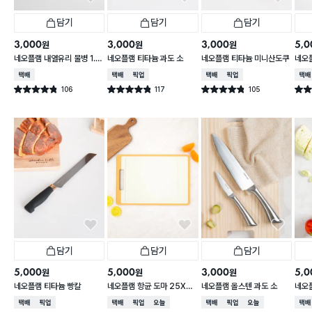
담기
담기
담기
3,000
3,000
3,000
5,0
원
원
원
네오플램 내열유리 물병 1.1
네오플램 티타늄 과도 소
네오플램 티타늄 미니산도쿠
네오
L
택배배송
택배배송
매장픽업
택배배송
매장픽업
택배
106
117
105
별점 4.8점
별점 4.8점
별점 4.8점
별점 
건 작성
건 작성
건 작성
담기
담기
담기
5,000
5,000
3,000
5,0
원
원
원
네오플램 티타늄 빵칼
네오플램 항균 도마 25X3
네오플램 올스텐 과도 소
네오
6cm
택배배송
매장픽업
택배배송
매장픽업
오늘배송
택배배송
매장픽업
오늘배송
택배