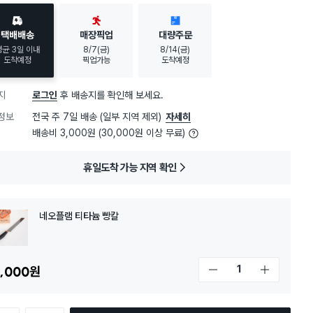
택배배송
매장픽업
대량주문
평균 3일 이내
8/7(금)
8/14(금)
도착예정
픽업가능
도착예정
지
로그인
후 배송지를 확인해 보세요.
정보
전국 주 7일 배송 (일부 지역 제외)
자세히
배송비 3,000원 (30,000원 이상 무료)
휴일도착 가능 지역 확인
네오플램 티타늄 빵칼
,000
원
개수 감소
개수 증가