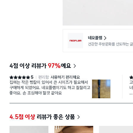
네오플램
4점 이상 리뷰가
97%
예요
5
편리함
사용하기 편리해요
별점 5점
별
집에는 작은 빵칼이 있어서 큰 시이즈가 필요해서
고
구매하게 되었어요. 네오플램이기도 하고 잘잘리고
너
좋아요. 손 조심해야 할것 같아요
로
길
여
4.5점 이상
리뷰가 좋은 상품