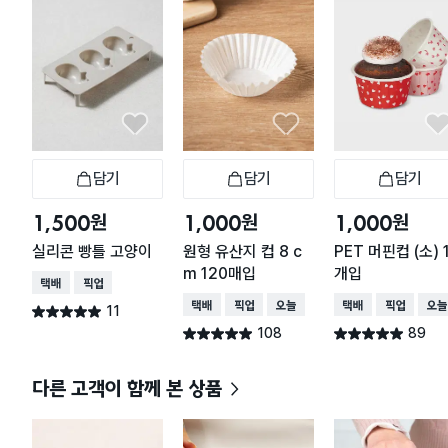
담기
담기
담기
장바구니
장바구니
장
원
원
원
1,500
1,000
1,000
실리콘 빵틀 고양이
원형 유산지 컵 8 c
PET 머핀컵 (소) 
m 120매입
개입
택배배송
매장픽업
택배배송
매장픽업
오늘배송
택배배송
매장픽업
오늘
11
별점 5.0점
건 작성
108
89
별점 4.9점
별점 4.9점
건 작성
건 작성
다른 고객이 함께 본 상품