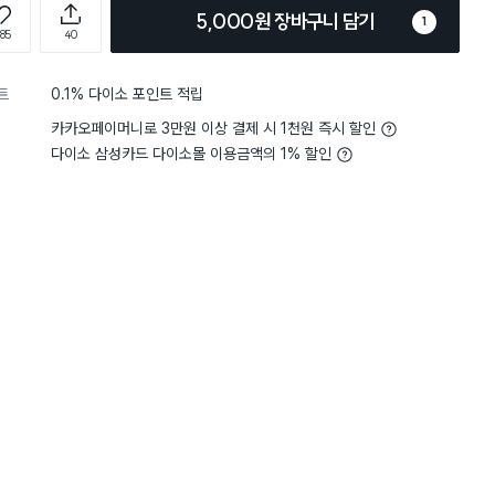
5,000원 장바구니 담기
1
185
40
트
0.1% 다이소 포인트 적립
카카오페이머니로 3만원 이상 결제 시 1천원 즉시 할인
다이소 삼성카드 다이소몰 이용금액의 1% 할인
4
편리함
보통이에요
5
편리함
별점 5점
크네요.
아니, 정말, 뭐야뭐야. 이
 크기의 빵칼이 있어서 좀 작은걸
이 단돈 5천원이라니!! 이제
데 사이즈를 확인 못해서인지
정없이 자를 수 있겠어요. 
순이이들~
구매 1.1만+