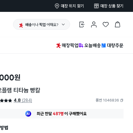
매장 위치 찾기
매장 상품 찾기
배송
이나
픽업
어때요?
로그인
마이페이지
찜 한 상품
장바구니
매장픽업
오늘배송
대량주문
,000
원
오플램 티타늄 빵칼
4.8
(284)
품번 1046836
4.8점
복사하기
최근 한달
481명
이
구매했어요
30대 여성
이 가장 많이
구매했어요
최근 한달
481명
이
구매했어요
방법
30대 여성
이 가장 많이
구매했어요