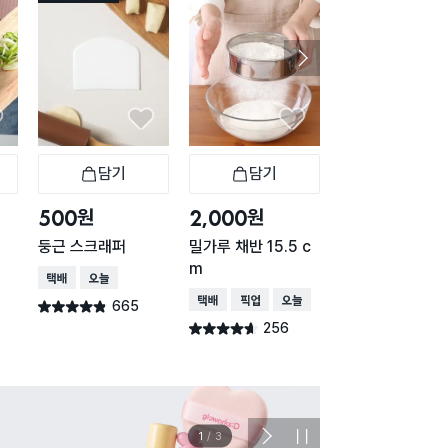
담기
담기
담기
바구니
장바구니
장바구니
장
원
원
원
500
2,000
1,500
둥근 스크래퍼
밀가루 채반 15.5 c
실리콘 빵틀 발바
m
택배배송
오늘배송
택배배송
매장픽업
택배배송
매장픽업
오늘배송
665
별점 4.8점
건 작성
256
별점 4.6점
건 작성
이벤트
관심 
2
/
3
다
정