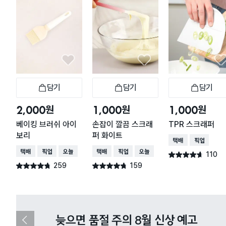
담기
담기
담기
장바구니
장바구니
장
원
원
원
2,000
1,000
1,000
베이킹 브러쉬 아이
손잡이 깔끔 스크래
TPR 스크래퍼
보리
퍼 화이트
택배배송
매장픽업
택배배송
매장픽업
오늘배송
택배배송
매장픽업
오늘배송
110
별점 4.6점
건 작성
259
159
별점 4.7점
별점 4.7점
건 작성
건 작성
다이소X카카오페이 8월 결제 혜택 
이