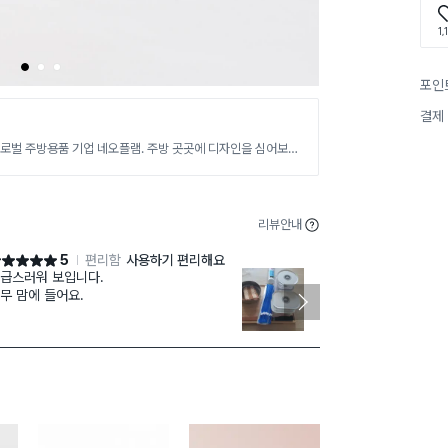
1,
1
2
3
포인
결제
건강한 주방문화를 선도하는 글로벌 주방용품 기업 네오플램. 주방 곳곳에 디자인을 심어보세요. 요리하는 순간들이 더욱 즐거워 집니다.
리뷰안내
5
편리함
사용하기 편리해요
점 5점
별점 4점
급스러워 보입니다.
생각보다 많이 
무 맘에 들어요.
집에도 이정도
구입하려고했는
즈골드? 칼 색상이 이쁘네요.
아쉽네요.
이도 적당해요. 어떤 제품은 무섭게 길더라구
.