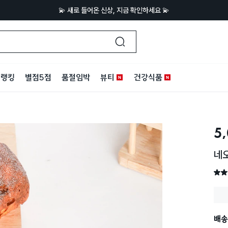
💫 새로 들어온 신상, 지금 확인하세요 💫
랭킹
별점5점
품절임박
뷰티
건강식품
5
네
별점 
배송