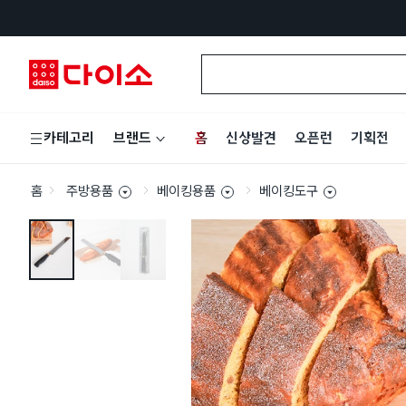
홈
신상발견
오픈런
기획전
카테고리
브랜드
홈
주방용품
베이킹용품
베이킹도구