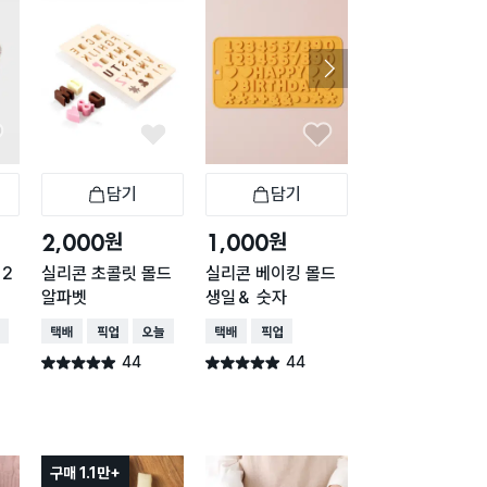
담기
담기
담기
바구니
장바구니
장바구니
장
원
원
원
2,000
1,000
1,000
12
실리콘 초콜릿 몰드
실리콘 베이킹 몰드
실리콘 베이킹 몰
알파벳
생일＆ 숫자
입체 하트 15구
배송
택배배송
매장픽업
오늘배송
택배배송
매장픽업
택배배송
매장픽업
44
44
41
별점 4.9점
별점 4.9점
별점 4.9점
건 작성
건 작성
건 작
구매 1.1만+