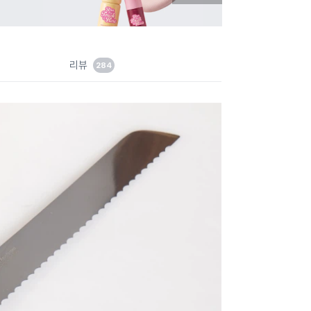
음
지
슬
라
이
드
리뷰
284