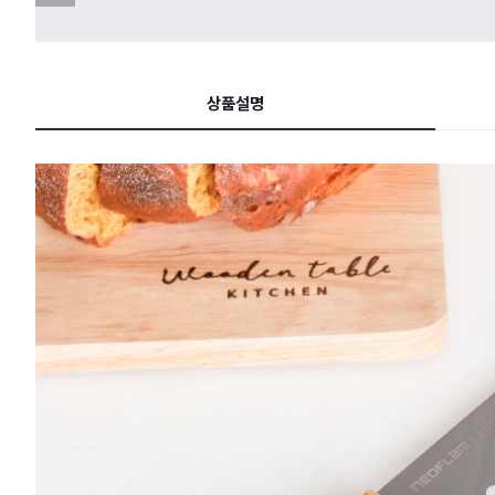
전
슬
라
이
드
상품설명