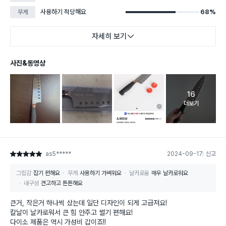
사용하기 적당해요
68%
무게
자세히 보기
사진&동영상
16
고객 리뷰 
더보기
as5*****
2024-09-17
신고
별점 5점
그립감
잡기 편해요
무게
사용하기 가벼워요
날카로움
매우 날카로워요
내구성
견고하고 튼튼해요
큰거, 작은거 하나씩 샀는데 일단 디자인이 되게 고급져요!
칼날이 날카로워서 큰 힘 안주고 썰기 편해요!
다이소 제품은 역시 가성비 갑이죠!!