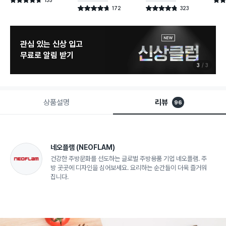
별점 4.7점
별점 
건 작성
172
323
별점 4.7점
별점 4.8점
건 작성
건 작성
관심 있는 신상 입고
무료로 알림 받기
3
3
상품설명
리뷰
96
네오플램
(NEOFLAM)
건강한 주방문화를 선도하는 글로벌 주방용품 기업 네오플램. 주
방 곳곳에 디자인을 심어보세요. 요리하는 순간들이 더욱 즐거워
집니다.