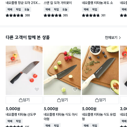
네오플램 항균 도마 25X3
스텐 칼 도마 가위꽂이
네오플램 티타늄 과도 소
네오
6cm
형
택배배송
매장픽업
오늘배송
택배배송
매장픽업
오늘배송
택배배송
매장픽업
택배
388
385
361
별점 4.8점
별점 4.8점
별점 4.8점
별점 
건 작성
건 작성
건 작성
다른 고객이 함께 본 상품
전체보기
담기
담기
담기
5,000
5,000
5,000
3,0
원
원
원
네오플램 티타늄 산도쿠
네오플램 티타늄 식도 아시
네오플램 티타늄 식도 유럽
네오
아형
형
택배배송
매장픽업
택배
택배배송
매장픽업
택배배송
매장픽업
135