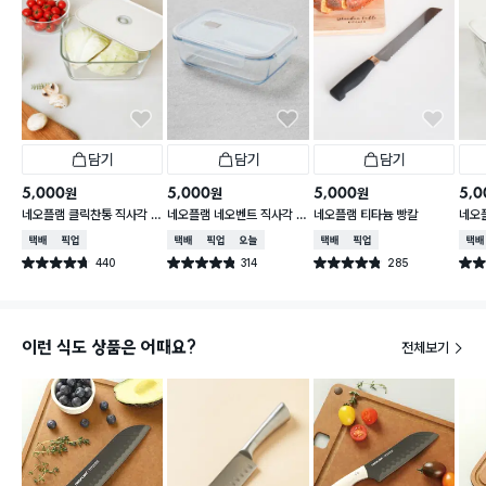
담기
담기
담기
5,000
5,000
5,000
5,0
원
원
원
네오플램 클릭찬통 직사각 2
네오플램 네오벤트 직사각 1.
네오플램 티타늄 빵칼
네오플
400ml
4L
200
택배배송
매장픽업
택배배송
매장픽업
오늘배송
택배배송
매장픽업
택배
440
314
285
별점 4.7점
별점 4.8점
별점 4.8점
별점 
건 작성
건 작성
건 작성
이런 식도 상품은 어때요?
전체보기