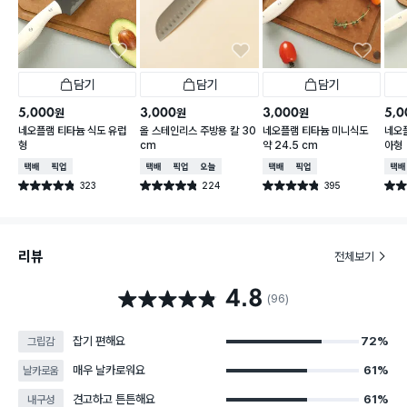
담기
담기
담기
5,000
3,000
3,000
5,0
원
원
원
네오플램 티타늄 식도 유럽
올 스테인리스 주방용 칼 30
네오플램 티타늄 미니식도
네오
형
cm
약 24.5 cm
아형
택배배송
매장픽업
택배배송
매장픽업
오늘배송
택배배송
매장픽업
택배
323
224
395
별점 4.8점
별점 4.8점
별점 4.8점
별점 
건 작성
건 작성
건 작성
리뷰
전체보기
4.8
별점 4.8점
(96)
잡기 편해요
72%
그립감
매우 날카로워요
61%
날카로움
견고하고 튼튼해요
61%
내구성