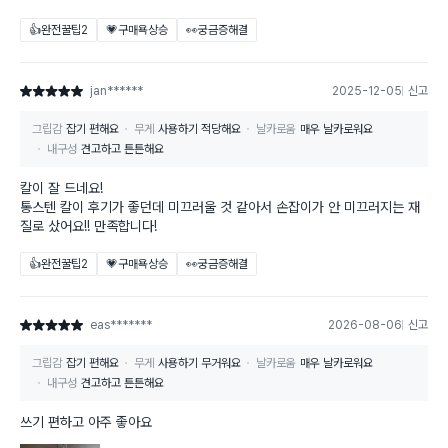
👍완전꿀팁
2
💗구매욕상승
👀궁금증해결
jan******
2025-12-05
신고
별점 5점
그립감
잡기 편해요
무게
사용하기 적당해요
날카로움
매우 날카로워요
내구성
견고하고 튼튼해요
칼이 잘 드네요!
통스텐 칼이 후기가 좋던데 미끄러울 것 같아서 손잡이가 안 미끄러지는 재
질로 샀어요!! 만족합니다!
👍완전꿀팁
2
💗구매욕상승
👀궁금증해결
eas*******
2026-08-06
신고
별점 5점
그립감
잡기 편해요
무게
사용하기 무거워요
날카로움
매우 날카로워요
내구성
견고하고 튼튼해요
쓰기 편하고 아주 좋아요