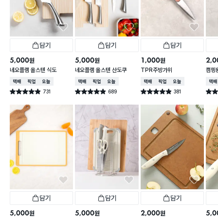
담기
담기
담기
5,000
5,000
1,000
2,0
원
원
원
네오플램 올스텐 식도
네오플램 올스텐 산도쿠
TPR주방가위
캠핑용
함
택배배송
매장픽업
오늘배송
택배배송
매장픽업
오늘배송
택배배송
매장픽업
오늘배송
택배
731
689
381
별점 4.9점
별점 4.9점
별점 4.9점
별점 
건 작성
건 작성
건 작성
담기
담기
담기
5,000
5,000
2,000
5,0
원
원
원