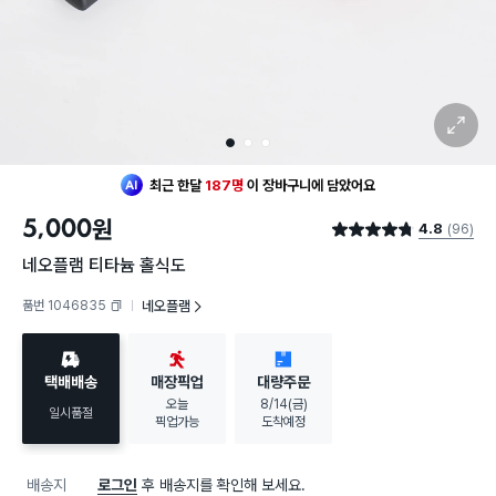
확대 보기
1
2
3
최근 한달
187명
이
장바구니에 담았어요
5,000
원
4.8
(96)
별점 4.8점
네오플램 티타늄 홀식도
품번 1046835
네오플램
복사하기
택배배송
매장픽업
대량주문
오늘
8/14(금)
일시품절
픽업가능
도착예정
배송지
로그인
후 배송지를 확인해 보세요.