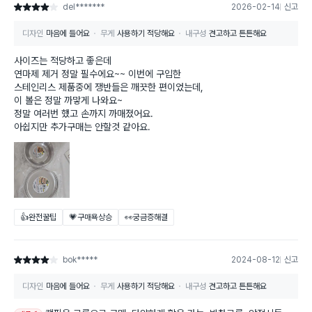
del*******
2026-02-14
신고
별점 4점
디자인
마음에 들어요
무게
사용하기 적당해요
내구성
견고하고 튼튼해요
사이즈는 적당하고 좋은데
연마제 제거 정말 필수에요~~ 이번에 구입한
스테인리스 제품중에 쟁반들은 깨끗한 편이었는데,
이 볼은 정말 까맣게 나와요~
정말 여러번 했고 손까지 까매졌어요.
아쉽지만 추가구매는 안할것 같아요.
👍완전꿀팁
💗구매욕상승
👀궁금증해결
bok*****
2024-08-12
신고
별점 4점
디자인
마음에 들어요
무게
사용하기 적당해요
내구성
견고하고 튼튼해요