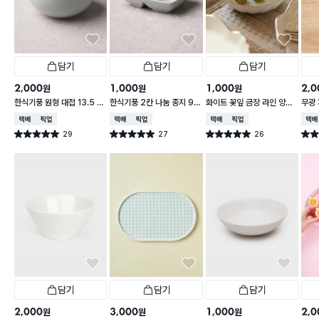
담기
담기
담기
2,000
1,000
1,000
2,0
원
원
원
한식기풍 원형 대접 13.5 c
한식기풍 2칸 나눔 종지 9 c
화이트 꽃잎 금장 라인 양각
무광 
m
m
종지 10 cm
접 1
택배배송
매장픽업
택배배송
매장픽업
택배배송
매장픽업
택배
29
27
26
별점 5.0점
별점 5.0점
별점 5.0점
별점 
건 작성
건 작성
건 작성
담기
담기
담기
2,000
3,000
1,000
2,0
원
원
원