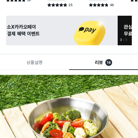
별점 4.8점
별점 
건 작성
25
46
별점 4.9점
별점 4.8점
건 작성
건 작성
관심 있는 신상 입고
무료로 알림 받기
3
3
상품설명
리뷰
16