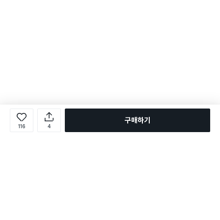
구매하기
116
4
로그인
온라인 다이소몰 1599-2211
온라인 다이소몰
다이소 매장 1522-4400
다이소 매장
평일 09:00 ~ 18:00
평일 09:00 ~ 18:00
주문조회
매장 상품 찾기