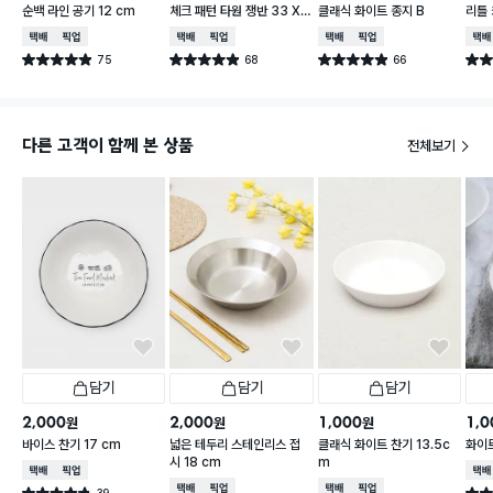
순백 라인 공기 12 cm
체크 패턴 타원 쟁반 33 X
클래식 화이트 종지 B
리틀
21 cm
피치 
택배배송
매장픽업
택배배송
매장픽업
택배배송
매장픽업
택배
75
68
66
별점 4.9점
별점 4.9점
별점 4.9점
별점 
건 작성
건 작성
건 작성
다른 고객이 함께 본 상품
전체보기
담기
담기
담기
2,000
2,000
1,000
1,0
원
원
원
바이스 찬기 17 cm
넓은 테두리 스테인리스 접
클래식 화이트 찬기 13.5c
화이트
시 18 cm
m
택배배송
매장픽업
택배
택배배송
매장픽업
택배배송
매장픽업
39