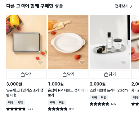
다른 고객이 함께 구매한 상품
전체보기
담기
담기
담기
3,000
1,000
2,000
2,0
원
원
원
일본제 스테인리스 조리 쟁
손잡이 PP 다용도 접시 아이
스텐 타원형 트레이 23cm
화이트
반 대형
보리
택배배송
매장픽업
택배
택배배송
매장픽업
택배배송
매장픽업
407
별점 4.8점
별점 
건 작성
247
938
별점 4.7점
별점 4.8점
건 작성
건 작성