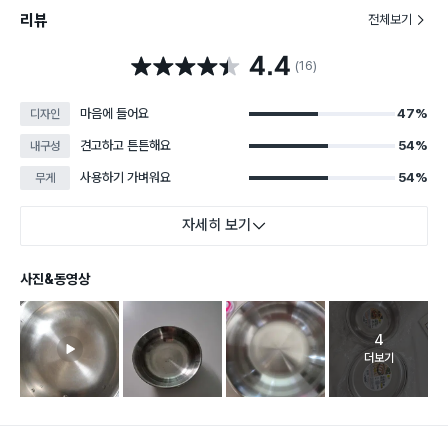
리뷰
전체보기
4.4
별점 4.4점
(16)
마음에 들어요
47%
디자인
견고하고 튼튼해요
54%
내구성
사용하기 가벼워요
54%
무게
자세히 보기
사진&동영상
4
고객 리뷰 
더보기