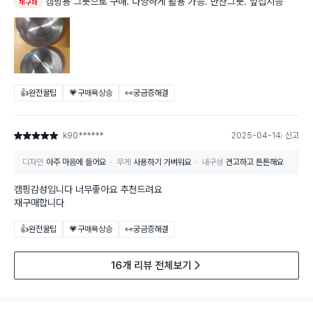
캠핑용 그릇으로 구매. 다양하게 활용 가능. 반찬그릇. 앞접시등
재구매
👍완전꿀팁
💗구매욕상승
👀궁금증해결
k90******
2025-04-14
신고
별점 5점
디자인
아주 마음에 들어요
무게
사용하기 가벼워요
내구성
견고하고 튼튼해요
캠핑감성입니다 너무좋아요 추천드려요
재구매합니다
👍완전꿀팁
💗구매욕상승
👀궁금증해결
16개 리뷰 전체보기