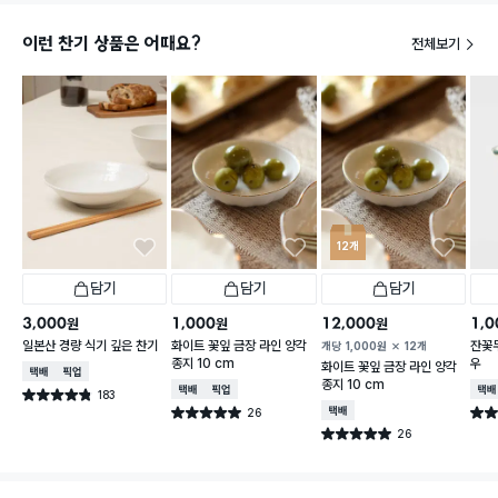
이런 찬기 상품은 어때요?
전체보기
12개
담기
담기
담기
3,000
1,000
12,000
1,0
원
원
원
일본산 경량 식기 깊은 찬기
화이트 꽃잎 금장 라인 양각
잔꽃
개당
1,000
원
12개
종지 10 cm
우
화이트 꽃잎 금장 라인 양각
택배배송
매장픽업
종지 10 cm
택배배송
매장픽업
택배
183
별점 4.8점
건 작성
26
택배배송
별점 5.0점
별점 
건 작성
26
별점 5.0점
건 작성