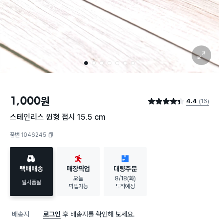
확대 보기
1
2
3
4
5
6
7
1,000
원
4.4
(16)
별점 4.4점
스테인리스 원형 접시 15.5 cm
품번 1046245
복사하기
택배배송
매장픽업
대량주문
오늘
8/18(화)
일시품절
픽업가능
도착예정
배송지
로그인
후 배송지를 확인해 보세요.