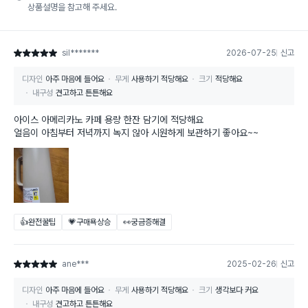
상품설명을 참고해 주세요.
sil*******
2026-07-25
신고
별점 5점
디자인
아주 마음에 들어요
무게
사용하기 적당해요
크기
적당해요
내구성
견고하고 튼튼해요
아이스 아메리카노 카페 용량 한잔 담기에 적당해요
얼음이 아침부터 저녁까지 녹지 않아 시원하게 보관하기 좋아요~~
👍완전꿀팁
💗구매욕상승
👀궁금증해결
ane***
2025-02-26
신고
별점 5점
디자인
아주 마음에 들어요
무게
사용하기 적당해요
크기
생각보다 커요
내구성
견고하고 튼튼해요