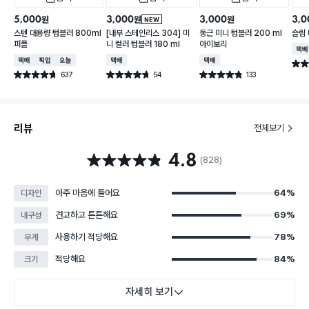
5,000
3,000
3,000
3,0
원
원
원
NEW
스텐 대용량 텀블러 800ml
[내부 스테인리스 304] 미
둥근 미니 텀블러 200 ml
슬림 
퍼플
니 컬러 텀블러 180 ml
아이보리
택배
택배배송
매장픽업
오늘배송
택배배송
택배배송
별점 
637
54
133
별점 4.7점
별점 4.7점
별점 4.8점
건 작성
건 작성
건 작성
리뷰
전체보기
4.8
별점 4.8점
(828)
아주 마음에 들어요
64%
디자인
견고하고 튼튼해요
69%
내구성
사용하기 적당해요
78%
무게
적당해요
84%
크기
자세히 보기