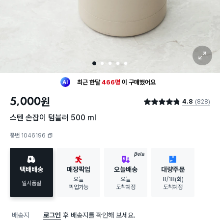
확대 보기
1
2
3
4
5
최근 한달
466명
이
구매했어요
30대 여성
이 가장 많이
구매했어요
5,000
원
4.8
(828)
최근 한달
466명
이
구매했어요
별점 4.8점
30대 여성
이 가장 많이
구매했어요
스텐 손잡이 텀블러 500 ml
품번 1046196
복사하기
BETA
택배배송
매장픽업
오늘배송
대량주문
오늘
오늘
8/18(화)
일시품절
픽업가능
도착예정
도착예정
배송지
로그인
후 배송지를 확인해 보세요.