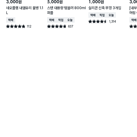
3,000
5,000
1,000
3,0
원
원
원
네오플램 내열유리 물병 1.1
스텐 대용량 텀블러 800ml
실리콘 신축 뚜껑 3개입
[내부
L
퍼플
머링
택배배송
매장픽업
오늘배송
컵 3
택배배송
택배배송
매장픽업
오늘배송
택배
1,314
별점 4.5점
건 작성
112
637
별점 4.8점
별점 4.7점
별점 
건 작성
건 작성