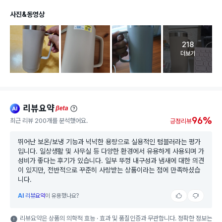
사진&동영상
218
고객 리뷰 
더보기
리뷰요약
ai
beta
96%
최근 리뷰 200개를 분석했어요.
긍정리뷰
뛰어난 보온/보냉 기능과 넉넉한 용량으로 실용적인 텀블러라는 평가
입니다. 일상생활 및 사무실 등 다양한 환경에서 유용하게 사용되며 가
성비가 좋다는 후기가 있습니다. 일부 뚜껑 내구성과 냄새에 대한 의견
이 있지만, 전반적으로 꾸준히 사랑받는 상품이라는 점에 만족하셨습
니다.
AI
리뷰요약
이 유용했나요?
리뷰요약은 상품의 의학적 효능 · 효과 및 품질인증과 무관합니다. 정확한 정보는