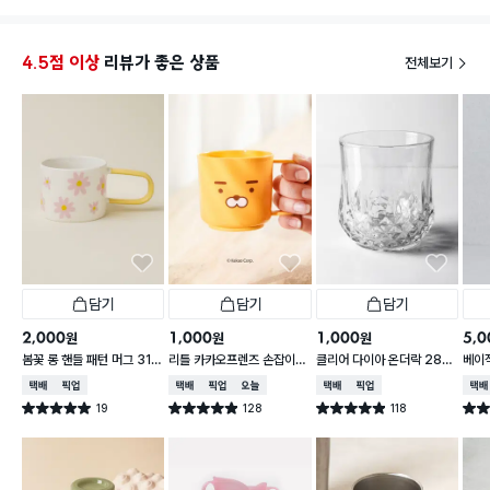
4.5점 이상
리뷰가 좋은 상품
전체보기
담기
담기
담기
2,000
1,000
1,000
5,0
원
원
원
봄꽃 롱 핸들 패턴 머그 310
리틀 카카오프렌즈 손잡이
클리어 다이아 온더락 280
베이직
ml
라이언 컵 200ml
ml
l
택배배송
매장픽업
택배배송
매장픽업
오늘배송
택배배송
매장픽업
택배
19
128
118
별점 5.0점
별점 4.9점
별점 4.9점
별점 
건 작성
건 작성
건 작성