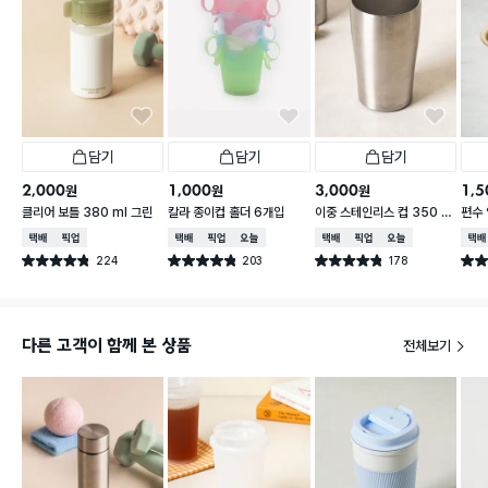
담기
담기
담기
2,000
1,000
3,000
1,5
원
원
원
클리어 보틀 380 ml 그린
칼라 종이컵 홀더 6개입
이중 스테인리스 컵 350 m
편수 
l
택배배송
매장픽업
택배배송
매장픽업
오늘배송
택배배송
매장픽업
오늘배송
택배
224
203
178
별점 4.8점
별점 4.8점
별점 4.8점
별점 
건 작성
건 작성
건 작성
다른 고객이 함께 본 상품
전체보기