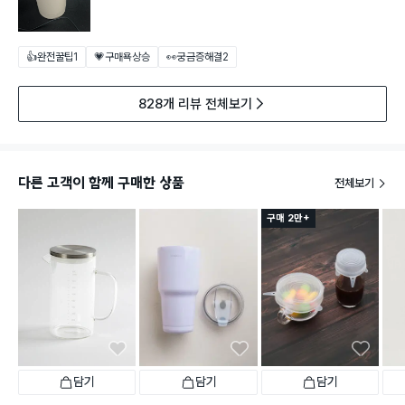
👍완전꿀팁
1
💗구매욕상승
👀궁금증해결
2
828개 리뷰 전체보기
다른 고객이 함께 구매한 상품
전체보기
구매 2만+
담기
담기
담기