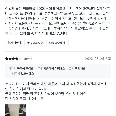
이렇게 좋은 텀블러를 5000원에 팔아도 되는지.. 색이 화면보다 실제가 좀
더 고급진 느낌이라 좋아요. 튼튼하고 무게도 괜찮고 500ml짜리보다 살짝
크게느껴지는데 안정적인 느낌이 들어서 좋아요. 생각보다 두께가 있던데 그
래서인지 보온이 잘되는거 같아요. 전에 쓰던건 뚜껑을 열어놓으면 겨울이라
금방식던데 이제품은 좀 더 오래 따뜻하게 먹어서 좋았어요. 손잡이가 있는
게 특히 마음에 들고, 이래저래 대만족입니다.
👍완전꿀팁
1
💗구매욕상승
1
👀궁금증해결
1
arr***
2026-06-25
신고
별점 4점
디자인
마음에 들어요
무게
사용하기 적당해요
크기
적당해요
내구성
보통이에요
뚜껑이 정말 쉽게 열려서 마실 때 물이 샐까 봐 걱정했는데 걱정과 다르게 그
런 일이 없어서 잘 쓰고 있어요.
근데 뚜껑이 진짜 잘 열려서 가방에 넣으면 열릴 것 같아요.
걍 책상에 두고 사용하는 중