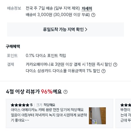
배송정보
전국 주 7일 배송 (일부 지역 제외)
자세히
배송비 3,000원 (30,000원 이상 무료)
휴일도착 가능 지역 확인
구매혜택
포인트
0.1% 다이소 포인트 적립
결제
카카오페이머니로 3만원 이상 결제 시 1천원 즉시 할인
다이소 삼성카드 다이소몰 이용금액의 1% 할인
4점 이상 리뷰가
96%
예요
5
크기
적당해요
별점 5점
별점 4
아이스 아메리카노 카페 용량 한잔 담기에 적당해요
뚜껑이 
얼음이 아침부터 저녁까지 녹지 않아 시원하게 보관하
는데 걱
기 좋아요~~
근데 뚜
아요.
걍 책상