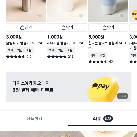
담기
담기
담기
3,000
1,000
5,000
3,0
원
원
원
슬림 미니 텀블러 150 ml
리유저블 텀블러 500 ml
실리콘 슬리브 텀블러 500
[내부
ml
니 컬
택배배송
매장픽업
오늘배송
택배배송
매장픽업
오늘배송
택배배송
매장픽업
택배
310
212
별점 4.7점
별점 4.7점
건 작성
건 작성
63
별점 4.5점
별점 
건 작성
다이소X카카오페이
8월 결제 혜택 이벤트
3
4
상품설명
리뷰
828