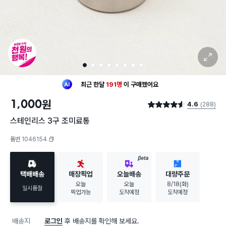
확대 보기
1
2
3
4
5
6
7
8
최근 한달
191명
이
구매했어요
30대 여성
이 가장 많이
구매했어요
1,000
원
4.6
(288)
최근 한달
191명
이
구매했어요
별점 4.6점
30대 여성
이 가장 많이
구매했어요
스테인리스 3구 조미료통
품번 1046154
복사하기
BETA
택배배송
매장픽업
오늘배송
대량주문
오늘
오늘
8/18(화)
일시품절
픽업가능
도착예정
도착예정
배송지
로그인
후 배송지를 확인해 보세요.