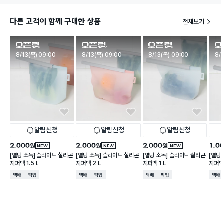
다른 고객이 함께 구매한 상품
전체보기
판매시작
판매시작
판매시작
판
8/13(목) 09:00
8/13(목) 09:00
8/13(목) 09:00
8/
알림신청
알림신청
알림신청
2,000
2,000
2,000
1,0
원
원
원
NEW
NEW
NEW
[열탕 소독] 슬라이드 실리콘
[열탕 소독] 슬라이드 실리콘
[열탕 소독] 슬라이드 실리콘
[열탕
지퍼백 1.5 L
지퍼백 2 L
지퍼백 1 L
지퍼백
택배배송
매장픽업
택배배송
매장픽업
택배배송
매장픽업
택배