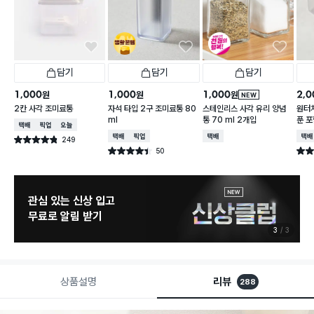
담기
담기
담기
1,000
1,000
1,000
2,0
원
원
원
NEW
2칸 사각 조미료통
자석 타입 2구 조미료통 80
스테인리스 사각 유리 양념
원터치
ml
통 70 ml 2개입
푼 포
택배배송
매장픽업
오늘배송
택배배송
매장픽업
택배배송
택배
249
별점 4.8점
건 작성
50
별점 4.4점
별점 
건 작성
관심 있는 신상 입고
무료로 알림 받기
3
3
상품설명
리뷰
288