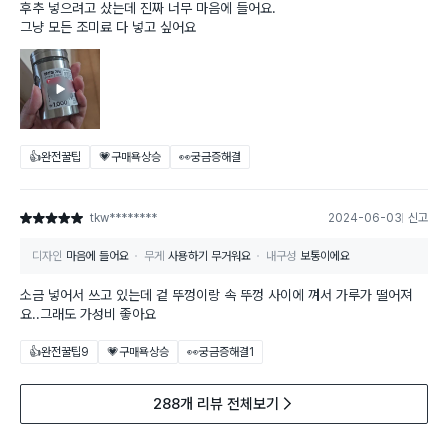
후추 넣으려고 샀는데 진짜 너무 마음에 들어요.
그냥 모든 조미료 다 넣고 싶어요
👍완전꿀팁
💗구매욕상승
👀궁금증해결
tkw********
2024-06-03
신고
별점 5점
디자인
마음에 들어요
무게
사용하기 무거워요
내구성
보통이에요
소금 넣어서 쓰고 있는데 겉 뚜껑이랑 속 뚜껑 사이에 껴서 가루가 떨어져
요..그래도 가성비 좋아요
👍완전꿀팁
9
💗구매욕상승
👀궁금증해결
1
288개 리뷰 전체보기