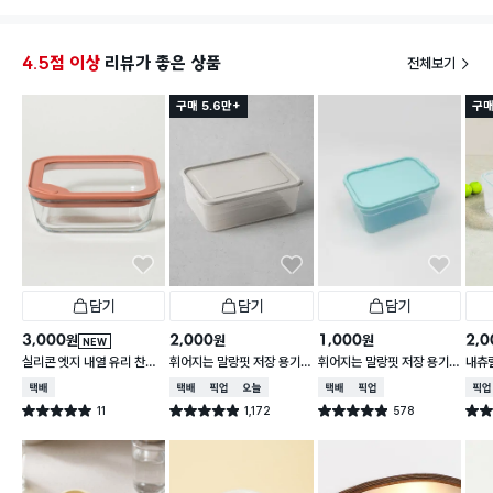
4.5점 이상
리뷰가 좋은 상품
전체보기
구매 5.6만+
구매
담기
담기
담기
3,000
2,000
1,000
2,0
원
원
원
NEW
실리콘 엣지 내열 유리 찬통
휘어지는 말랑핏 저장 용기
휘어지는 말랑핏 저장 용기
내츄럴
550 ml
2 L 그레이
900ml 스카이블루
L
택배배송
택배배송
매장픽업
오늘배송
택배배송
매장픽업
매장
11
1,172
578
별점 5.0점
별점 4.9점
별점 4.9점
별점 
건 작성
건 작성
건 작성