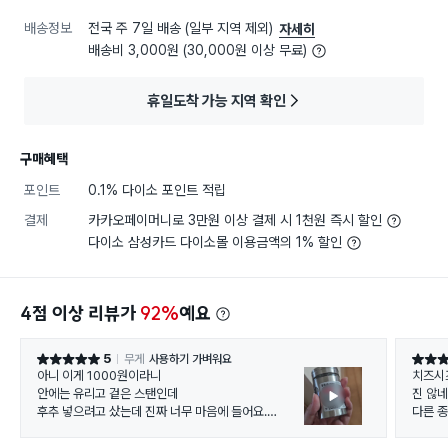
배송정보
전국 주 7일 배송 (일부 지역 제외)
자세히
배송비 3,000원 (30,000원 이상 무료)
휴일도착 가능 지역 확인
구매혜택
포인트
0.1% 다이소 포인트 적립
결제
카카오페이머니로 3만원 이상 결제 시 1천원 즉시 할인
다이소 삼성카드 다이소몰 이용금액의 1% 할인
4점 이상 리뷰가
92%
예요
5
무게
사용하기 가벼워요
별점 5점
별점 4
아니 이게 1000원이라니
치즈시
안에는 유리고 겉은 스탠인데
진 않네
후추 넣으려고 샀는데 진짜 너무 마음에 들어요.
다른 
그냥 모든 조미료 다 넣고 싶어요