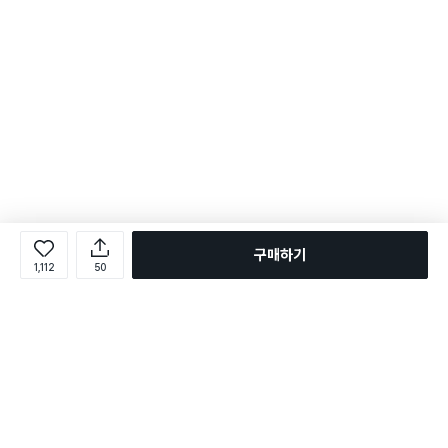
구매하기
1,112
50
로그인
온라인 다이소몰 1599-2211
온라인 다이소몰
다이소 매장 1522-4400
다이소 매장
평일 09:00 ~ 18:00
평일 09:00 ~ 18:00
주문조회
매장 상품 찾기