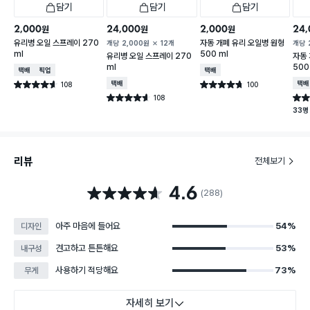
담기
담기
담기
2,000
24,000
2,000
24,
원
원
원
유리병 오일 스프레이 270
자동 개폐 유리 오일병 원형
개당
2,000
원
12개
개당
ml
500 ml
유리병 오일 스프레이 270
자동 
ml
500
택배배송
매장픽업
택배배송
108
택배배송
100
택배
별점 4.6점
별점 4.7점
건 작성
건 작성
108
별점 4.6점
별점 
건 작성
33명
리뷰
전체보기
4.6
별점 4.6점
(288)
아주 마음에 들어요
54%
디자인
견고하고 튼튼해요
53%
내구성
사용하기 적당해요
73%
무게
자세히 보기