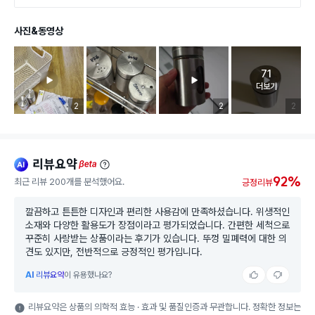
사진&동영상
71
고객 리뷰 
더보기
리뷰 이미지 등록 개수
2
리뷰 이미지 등록 개수
2
리뷰 이미
2
리뷰요약
ai
beta
92%
최근 리뷰 200개를 분석했어요.
긍정리뷰
깔끔하고 튼튼한 디자인과 편리한 사용감에 만족하셨습니다. 위생적인
소재와 다양한 활용도가 장점이라고 평가되었습니다. 간편한 세척으로
꾸준히 사랑받는 상품이라는 후기가 있습니다. 뚜껑 밀폐력에 대한 의
견도 있지만, 전반적으로 긍정적인 평가입니다.
AI
리뷰요약
이 유용했나요?
리뷰요약은 상품의 의학적 효능 · 효과 및 품질인증과 무관합니다. 정확한 정보는