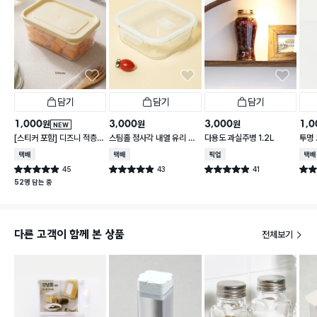
담기
담기
담기
1,000
3,000
3,000
1,0
원
원
원
NEW
[스티커 포함] 디즈니 적층
스팀홀 정사각 내열 유리 찬
다용도 과실주병 1.2L
투명 
가능한 말랑핏 600 ml 아
통 1.2 L
택배배송
택배배송
매장픽업
택배
이보리
45
43
41
별점 4.9점
별점 4.9점
별점 4.9점
별점 
건 작성
건 작성
건 작성
52명 담는 중
다른 고객이 함께 본 상품
전체보기