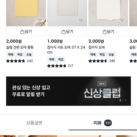
담기
담기
담기
2,000
1,000
2,000
3,0
원
원
원
슬림 간편 도마 중형
접이식 시트 도마 37 X 24
접이식 도마
슬림 
cm
택배배송
매장픽업
오늘배송
택배배송
매장픽업
오늘배송
택배
택배배송
매장픽업
242
283
별점 4.7점
별점 4.6점
별점 
건 작성
건 작성
127
별점 4.7점
건 작성
관심 있는 신상 입고
무료로 알림 받기
3
3
상품설명
리뷰
111