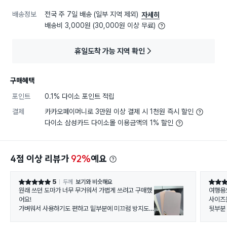
배송정보
전국 주 7일 배송 (일부 지역 제외)
자세히
배송비 3,000원 (30,000원 이상 무료)
휴일도착 가능 지역 확인
구매혜택
포인트
0.1% 다이소 포인트 적립
결제
카카오페이머니로 3만원 이상 결제 시 1천원 즉시 할인
다이소 삼성카드 다이소몰 이용금액의 1% 할인
4점 이상 리뷰가
92%
예요
5
두께
보기와 비슷해요
별점 5점
별점 5
원래 쓰던 도마가 너무 무거워서 가볍게 쓰려고 구매했
여행용
어요!
사이즈
가벼워서 사용하기도 편하고 밑부분에 미끄럼 방지도
뒷부분
있어서 좋아요 ㅎㅎㅎ