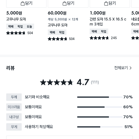
담기
담기
담기
5,000
60,000
1,000
5,0
원
원
원
고무나무 도마
간편 도마 15.5 X 16.5 c
네오플
개당
5,000
원
12개
m 3개입
6c
고무나무 도마
택배배송
매장픽업
오늘배송
택배배송
매장픽업
택배
504
택배배송
매장픽업
별점 4.7점
건 작성
245
별점 4.7점
별점 
504
별점 4.7점
건 작성
건 작성
리뷰
전체보기
4.7
별점 4.7점
(111)
보기와 비슷해요
70%
두께
보통이에요
60%
미끄러움
보통이에요
70%
내구성
사용하기 적당해요
51%
무게