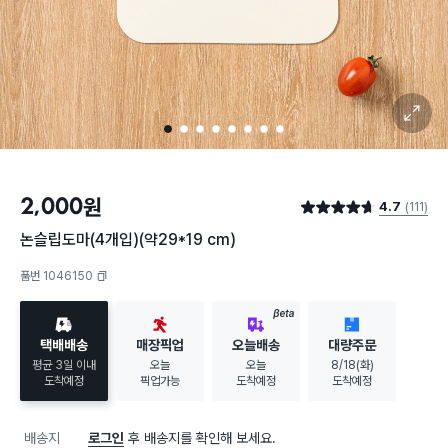
확대 보기
1
2
3
4
5
6
7
8
2,000
원
4.7
(111)
별점 4.7점
논슬립도마(4개입)(약29*19 cm)
품번 1046150
복사하기
BETA
택배배송
매장픽업
오늘배송
대량주문
평균 3일 이내
오늘
오늘
8/18(화)
도착예정
픽업가능
도착예정
도착예정
배송지
로그인
후 배송지를 확인해 보세요.