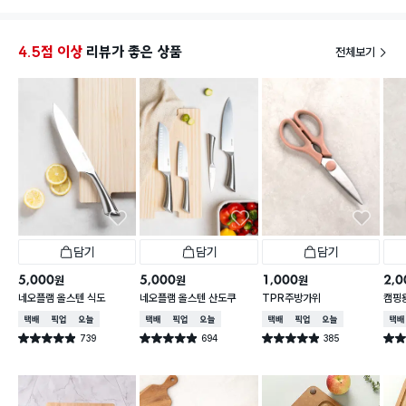
4.5점 이상
리뷰가 좋은 상품
전체보기
담기
담기
담기
5,000
5,000
1,000
2,0
원
원
원
네오플램 올스텐 식도
네오플램 올스텐 산도쿠
TPR주방가위
캠핑용
함
택배배송
매장픽업
오늘배송
택배배송
매장픽업
오늘배송
택배배송
매장픽업
오늘배송
택배
739
694
385
별점 4.9점
별점 4.9점
별점 4.9점
별점 
건 작성
건 작성
건 작성