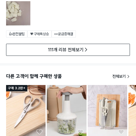
👍완전꿀팁
💗구매욕상승
👀궁금증해결
111개 리뷰 전체보기
다른 고객이 함께 구매한 상품
전체보기
구매 3.2만+