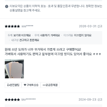
리뷰요약은 상품의 의학적 효능 · 효과 및 품질인증과 무관합니다. 정확한 정보는
상품설명을 참고해 주세요.
sos*****
2026-03-31
신고
별점 5점
두께
보기와 비슷해요
무게
사용하기 가벼워요
미끄러움
미끄럽지 않아요
내구성
견고하고 튼튼해요
원래 쓰던 도마가 너무 무거워서 가볍게 쓰려고 구매했어요!
가벼워서 사용하기도 편하고 밑부분에 미끄럼 방지도 있어서 좋아요 ㅎㅎㅎ
👍완전꿀팁
💗구매욕상승
👀궁금증해결
blo*******
2024-09-23
신고
별점 5점