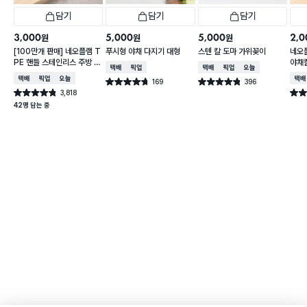
담기
담기
담기
3,000
5,000
5,000
2,0
원
원
원
[100만개 판매] 네오플램 T
푸시형 야채 다지기 대형
스텐 칼 도마 가위꽂이
네오
PE 핸들 스테인리스 주방 가
야채
택배배송
매장픽업
택배배송
매장픽업
오늘배송
위
택배배송
매장픽업
오늘배송
택배
169
396
별점 4.7점
별점 4.8점
건 작성
건 작성
3,818
별점 4.8점
별점 
건 작성
42명 담는 중