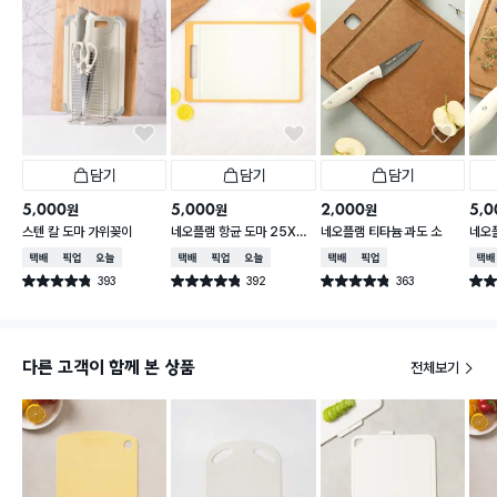
담기
담기
담기
5,000
5,000
2,000
5,0
원
원
원
스텐 칼 도마 가위꽂이
네오플램 항균 도마 25X3
네오플램 티타늄 과도 소
네오
6cm
형
택배배송
매장픽업
오늘배송
택배배송
매장픽업
오늘배송
택배배송
매장픽업
택배
393
392
363
별점 4.8점
별점 4.8점
별점 4.8점
별점 
건 작성
건 작성
건 작성
다른 고객이 함께 본 상품
전체보기