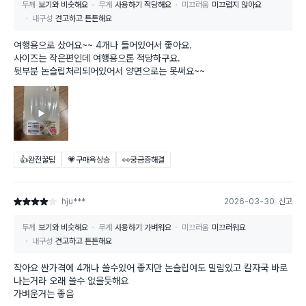
두께
보기와 비슷해요
무게
사용하기 적당해요
미끄러움
미끄럽지 않아요
내구성
견고하고 튼튼해요
여행용으로 샀어요~~ 4개나 들어있어서 좋아요.
사이즈는 작은편인데 여행용으론 적당하구요.
뒷부분 논슬립처리되어있어서 양면으로는 못써요~~
👍완전꿀팁
💗구매욕상승
👀궁금증해결
hju***
2026-03-30
신고
별점 4점
두께
보기와 비슷해요
무게
사용하기 가벼워요
미끄러움
미끄러워요
내구성
견고하고 튼튼해요
작아요 싼가격에 4개나 쓸수있어 좋지만 논슬립여도 밀림있고 칼자국 바로
나는거라 오래 쓸수 없을듯해요
가벼운거는 좋음