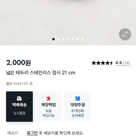
확대 보기
1
2
3
4
5
6
7
2,000
원
4.5
(24)
별점 4.5점
넓은 테두리 스테인리스 접시 21 cm
품번 1046135
복사하기
택배배송
매장픽업
대량주문
오늘
8/18(화)
일시품절
픽업가능
도착예정
배송지
로그인
후 배송지를 확인해 보세요.