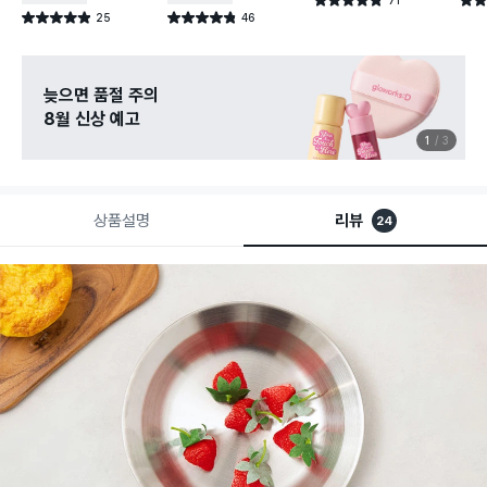
별점 4.8점
별점 
건 작성
25
46
별점 4.9점
별점 4.8점
건 작성
건 작성
늦으면 품절 주의
8월 신상 예고
1
3
상품설명
리뷰
24