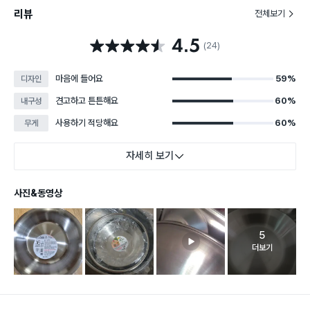
리뷰
전체보기
4.5
별점 4.5점
(24)
마음에 들어요
59%
디자인
견고하고 튼튼해요
60%
내구성
사용하기 적당해요
60%
무게
자세히 보기
사진&동영상
5
고객 리뷰 
더보기