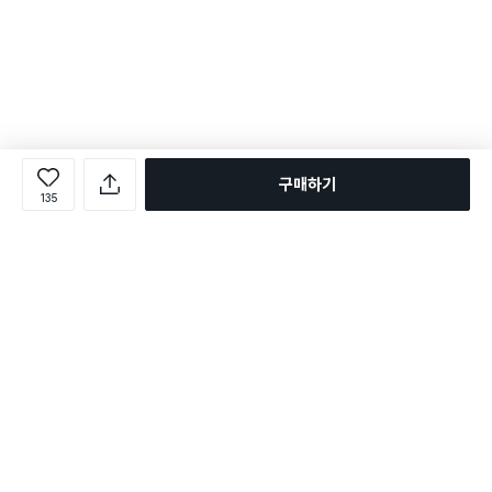
구매하기
135
로그인
온라인 다이소몰 1599-2211
온라인 다이소몰
다이소 매장 1522-4400
다이소 매장
평일 09:00 ~ 18:00
평일 09:00 ~ 18:00
주문조회
매장 상품 찾기
취소/교환/반품 신청
매장 위치 찾기
공지사항
1:1 문의
FAQ
고객센터