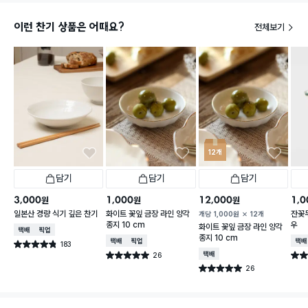
이런 찬기 상품은 어때요?
전체보기
12개
담기
담기
담기
3,000
1,000
12,000
1,0
원
원
원
일본산 경량 식기 깊은 찬기
화이트 꽃잎 금장 라인 양각
잔꽃
개당
1,000
원
12개
종지 10 cm
우
화이트 꽃잎 금장 라인 양각
택배배송
매장픽업
종지 10 cm
택배배송
매장픽업
택배
183
별점 4.8점
건 작성
26
택배배송
별점 5.0점
별점 
건 작성
26
별점 5.0점
건 작성