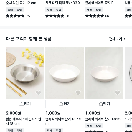
순백 라인 공기 12 cm
체크 패턴 타원 쟁반 33 X
클래식 화이트 종지 B
리틀
21 cm
피치 
택배배송
매장픽업
택배배송
매장픽업
택배배송
매장픽업
택배
75
68
66
별점 4.9점
별점 4.9점
별점 4.9점
별점 
건 작성
건 작성
건 작성
다른 고객이 함께 본 상품
전체보기
담기
담기
담기
2,000
1,000
1,000
2,0
원
원
원
넓은 테두리 스테인리스 접
클래식 화이트 찬기 13.5c
클래식 화이트 찬기 13cm
바이스
시 18 cm
m
택배배송
매장픽업
택배
택배배송
매장픽업
택배배송
매장픽업
71