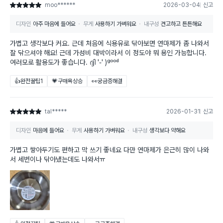
moo******
2026-03-04
신고
별점 5점
디자인
아주 마음에 들어요
무게
사용하기 가벼워요
내구성
견고하고 튼튼해요
가볍고 생각보다 커요. 근데 처음에 식용유로 닦아보면 연마제가 좀 나와서
잘 닦으셔야 해요! 근데 가성비 대박이라서 이 정도야 뭐 용인 가능합니다.
여러모로 활용도가 좋습니다. ദ്ദി '֊' )ᵍᵒᵒᵈ
👍완전꿀팁
1
💗구매욕상승
👀궁금증해결
tal*****
2026-01-31
신고
별점 5점
디자인
마음에 들어요
무게
사용하기 가벼워요
내구성
생각보다 약해요
가볍고 쌓아두기도 편하고 막 쓰기 좋네요 다만 연마제가 은근히 많이 나와
서 세번이나 닦아냈는데도 나와서ㅠ