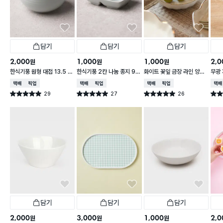
담기
담기
담기
2,000
1,000
1,000
2,0
원
원
원
한식기풍 원형 대접 13.5 c
한식기풍 2칸 나눔 종지 9 c
화이트 꽃잎 금장 라인 양각
무광 
m
m
종지 10 cm
접 1
택배배송
매장픽업
택배배송
매장픽업
택배배송
매장픽업
택배
29
27
26
별점 5.0점
별점 5.0점
별점 5.0점
별점 
건 작성
건 작성
건 작성
담기
담기
담기
2,000
3,000
1,000
2,0
원
원
원