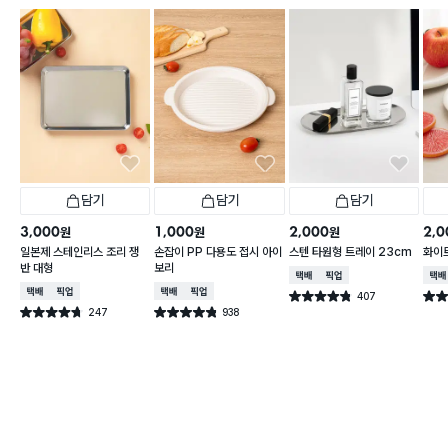
담기
담기
담기
3,000
1,000
2,000
2,0
원
원
원
일본제 스테인리스 조리 쟁
손잡이 PP 다용도 접시 아이
스텐 타원형 트레이 23cm
화이트
반 대형
보리
택배배송
매장픽업
택배
택배배송
매장픽업
택배배송
매장픽업
407
별점 4.8점
별점 
건 작성
247
938
별점 4.7점
별점 4.8점
건 작성
건 작성