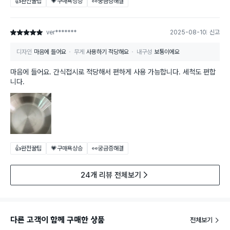
👍완전꿀팁
💗구매욕상승
👀궁금증해결
ver*******
2025-08-10
신고
별점 5점
디자인
마음에 들어요
무게
사용하기 적당해요
내구성
보통이에요
마음에 들어요. 간식접시로 적당해서 편하게 사용 가능합니다. 세척도 편합
니다.
👍완전꿀팁
💗구매욕상승
👀궁금증해결
24개 리뷰 전체보기
다른 고객이 함께 구매한 상품
전체보기