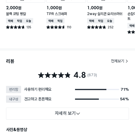
2,000
1,000
1,000
1,0
원
원
원
블랙 코팅 빵칼
TPR 스크래퍼
2way 실리콘 요리브러쉬
손잡
트
택배배송
매장픽업
오늘배송
택배배송
매장픽업
택배배송
매장픽업
오늘배송
택배
135
110
252
별점 4.7점
별점 4.6점
별점 4.8점
건 작성
건 작성
건 작성
별점 
리뷰
전체보기
4.8
별점 4.8점
(673)
사용하기 편리해요
71%
편리함
견고하고 튼튼해요
54%
내구성
자세히 보기
사진&동영상