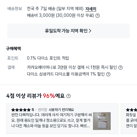
배송정보
전국 주 7일 배송 (일부 지역 제외)
자세히
배송비 3,000원 (30,000원 이상 무료)
휴일도착 가능 지역 확인
구매혜택
포인트
0.1% 다이소 포인트 적립
결제
카카오페이머니로 3만원 이상 결제 시 1천원 즉시 할인
다이소 삼성카드 다이소몰 이용금액의 1% 할인
4점 이상 리뷰가
96%
예요
5
편리함
사용하기 편리해요
별점 5점
별점 5
완전 다목적입니다. 여러개 사서 여기저기 구분해서 써
화장실 벽면에 쌓이는 석
요. 원래 용도인 밀개나 청소용으로도 쓰고, 잘게 썰거
를 긁어
나 다진 채소와 마늘 등을 모인 담기도 합니다. 빠르고
면이 말
간편하게 두부 자를때 칼 대신 쓰기도 해요. 저렴하고
하지 않
완전 편해요.:)
안벗겨