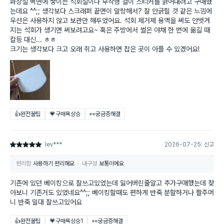
화장실 벽면에 쌓이는 석회질이나 부착형 걸이 스티커를 긁어내려고 구매했
는데요 ^^;; 생각보다 스크래퍼 끝면이 말랑해서? 잘 안긁힐 것 같은 느낌에
우선은 사용하지 않고 보관만 해두었어요. 석회 제거제 용액을 써도 안벗겨
지는 석회가 생기면 써보려고요~ 혹은 주방에서 썰은 야채 한 번에 옮길 때
칼등 대신... ㅎㅎ
크기는 생각보다 크고 오래 쥐고 사용하면 잡은 곳이 아플 수 있겠어요!
👍완전꿀팁
💗구매욕상승
👀궁금증해결
lev***
2026-07-25
신고
별점 5점
편리함
사용하기 편리해요
내구성
보통이에요
기존에 있던 베이킹으로 잘쓰고있었는데 잃어버린줄알고 추가구매했는데 찾
아보니 기존거도 있었네요^^;; 베이킹할때도 편하게 반죽 분할하거나 짤주머
니 반죽 밀대 잘쓰고있어요
👍완전꿀팁
💗구매욕상승
1
👀궁금증해결