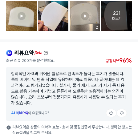
231
고객 리뷰 
더보기
리뷰 이미지 등록 개수
2
리뷰요약
ai
beta
96%
최근 리뷰 200개를 분석했어요.
긍정리뷰
합리적인 가격과 뛰어난 활용도로 만족도가 높다는 후기가 많습니다.
특히 베이킹 및 반죽 작업에 유용하며, 재료 이동이나 긁어내는 데 효
과적이라고 평가되었습니다. 설거지, 물기 제거, 스티커 제거 등 다용
도로 활용 가능하며 가볍고 튼튼하여 오랫동안 실용적이라는 의견이
많습니다. 요리 초보부터 전문가까지 유용하게 사용할 수 있다는 후기
가 있습니다.
AI
리뷰요약
이 유용했나요?
리뷰요약은 상품의 의학적 효능 · 효과 및 품질인증과 무관합니다. 정확한 정보는
상품설명을 참고해 주세요.