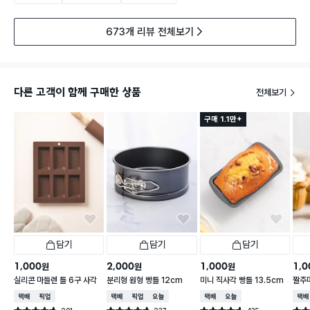
673개 리뷰 전체보기
다른 고객이 함께 구매한 상품
전체보기
구매 1.1만+
담기
담기
담기
1,000
2,000
1,000
1,0
원
원
원
실리콘 마들렌 틀 6구 사각
분리형 원형 빵틀 12cm
미니 직사각 빵틀 13.5cm
짤주
택배배송
매장픽업
택배배송
매장픽업
오늘배송
택배배송
오늘배송
택배