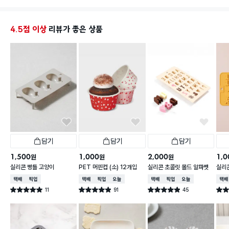
썰은 야
크기는 
플 수 
4.5점 이상
리뷰가 좋은 상품
담기
담기
담기
1,500
1,000
2,000
1,0
원
원
원
실리콘 빵틀 고양이
PET 머핀컵 (소) 12개입
실리콘 초콜릿 몰드 알파벳
실리
숫자
택배배송
매장픽업
택배배송
매장픽업
오늘배송
택배배송
매장픽업
오늘배송
택배
11
91
45
별점 5.0점
별점 4.9점
별점 4.9점
별점 
건 작성
건 작성
건 작성