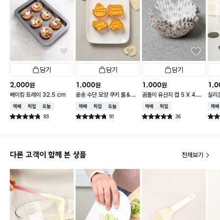
담기
담기
담기
2,000
1,000
1,000
1,0
원
원
원
베이킹 트레이 32.5 cm
운송 수단 모양 쿠키 틀＆스
곰돌이 유산지 컵 5 X 4.5
실리
탬프 세트
cm 75개입
6개
택배배송
매장픽업
오늘배송
택배배송
매장픽업
오늘배송
택배배송
매장픽업
택배
93
91
36
별점 4.8점
별점 4.8점
별점 4.8점
별점 
건 작성
건 작성
건 작성
다른 고객이 함께 본 상품
전체보기