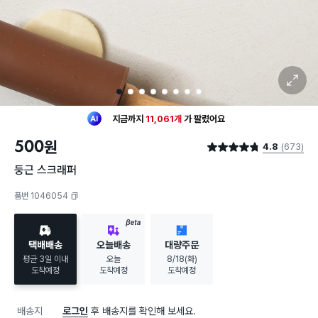
확대 보기
1
2
3
4
5
6
7
8
최근 한달
709명
이
구매했어요
지금까지
11,061개
가
팔렸어요
30대 여성
이 가장 많이
구매했어요
500
원
4.8
(673)
최근 한달
709명
이
구매했어요
별점 4.8점
지금까지
11,061개
가
팔렸어요
둥근 스크래퍼
30대 여성
이 가장 많이
구매했어요
품번 1046054
복사하기
BETA
택배배송
오늘배송
대량주문
평균 3일 이내
오늘
8/18(화)
도착예정
도착예정
도착예정
배송지
로그인
후 배송지를 확인해 보세요.