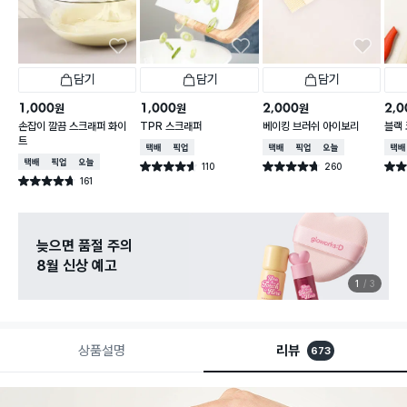
담기
담기
담기
1,000
1,000
2,000
2,0
원
원
원
손잡이 깔끔 스크래퍼 화이
TPR 스크래퍼
베이킹 브러쉬 아이보리
블랙 
트
택배배송
매장픽업
택배배송
매장픽업
오늘배송
택배
택배배송
매장픽업
오늘배송
110
260
별점 4.6점
별점 4.7점
별점 
건 작성
건 작성
161
별점 4.7점
건 작성
늦으면 품절 주의
8월 신상 예고
1
3
상품설명
리뷰
673