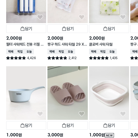
담기
담기
담기
2,000
2,000
2,000
2,0
원
원
원
필터 샤워헤드 전용 리필 필
짱구 하드 샤워 타월 29 X
클로버 샤워 타월
짱구 
터 3개입
95 cm
X 9
택배배송
매장픽업
오늘배송
택배배송
매장픽업
오늘배송
택배배송
매장픽업
오늘배송
택배
4,426
2,412
1,435
별점 4.9점
별점 4.9점
별점 4.9점
별점 
건 작성
건 작성
건 작성
담기
담기
담기
1,000
3,000
1,000
3,0
원
원
원
NEW