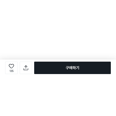
구매하기
135
로그인
온라인 다이소몰 1599-2211
온라인 다이소몰
다이소 매장 1522-4400
다이소 매장
평일 09:00 ~ 18:00
평일 09:00 ~ 18:00