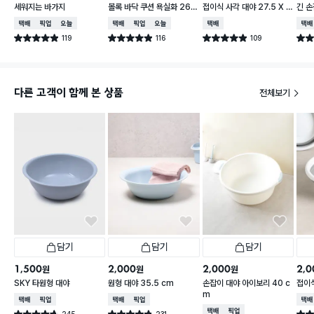
세워지는 바가지
볼록 바닥 쿠션 욕실화 260
접이식 사각 대야 27.5 X 2
긴 손
~280 mm
3 cm
택배배송
매장픽업
오늘배송
택배배송
매장픽업
오늘배송
택배배송
택배
119
116
109
별점 4.9점
별점 4.9점
별점 4.9점
별점 
건 작성
건 작성
건 작성
다른 고객이 함께 본 상품
전체보기
담기
담기
담기
1,500
2,000
2,000
2,0
원
원
원
SKY 타원형 대야
원형 대야 35.5 cm
손잡이 대야 아이보리 40 c
접이식
m
택배배송
매장픽업
택배배송
매장픽업
택배
택배배송
매장픽업
245
231