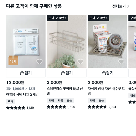
다른 고객이 함께 구매한 상품
전체보기
구매 2.8만+
구매 2.9만+
구매
12개
담기
담기
담기
12,000
3,000
2,000
3,0
원
원
원
스테인리스 부착형 욕실 선
자석형 냄새 차단 배수구 트
욕실
개당
1,000
원
12개
반
랩
여행용 샤워 타월 2개입
택배
택배배송
매장픽업
오늘배송
택배배송
오늘배송
택배배송
별점 
1,609
2,104
별점 4.8점
별점 4.6점
1,619
별점 4.8점
건 작성
건 작성
건 작성