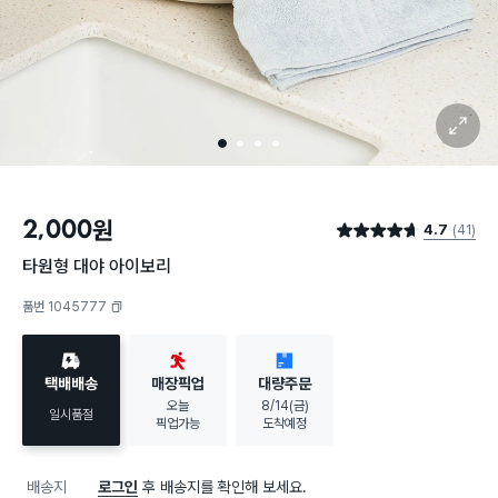
확대 보기
1
2
3
4
2,000
원
4.7
(41)
별점 4.7점
타원형 대야 아이보리
품번 1045777
복사하기
택배배송
매장픽업
대량주문
오늘
8/14(금)
일시품절
픽업가능
도착예정
배송지
로그인
후 배송지를 확인해 보세요.