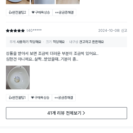
👍완전꿀팁
2
💗구매욕상승
👀궁금증해결
t40*****
2024-10-08
신고
별점 5점
무게
사용하기 적당해요
크기
적당해요
내구성
견고하고 튼튼해요
상품을 받아서 보면 조금씩 더러운 부분이 조금씩 있어요..
심한건 아니에요..살짝..받았을때..기분이 좀..
👍완전꿀팁
1
💗구매욕상승
👀궁금증해결
41개 리뷰 전체보기