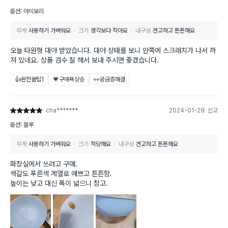
옵션: 아이보리
무게
사용하기 가벼워요
크기
생각보다 작아요
내구성
견고하고 튼튼해요
오늘 타원형 대야 받았습니다. 대야 상태를 보니 안쪽에 스크래치가 나서 까
져 있네요. 상품 검수 잘 해서 보내 주시면 좋겠습니다.
👍완전꿀팁
1
💗구매욕상승
👀궁금증해결
cha*******
2024-01-29
신고
별점 5점
옵션: 블루
무게
사용하기 가벼워요
크기
적당해요
내구성
견고하고 튼튼해요
화장실에서 쓰려고 구매.
색갈도 푸른색 계열로 예쁘고 튼튼함.
높이는 낮고 대신 폭이 넓으니 참고.