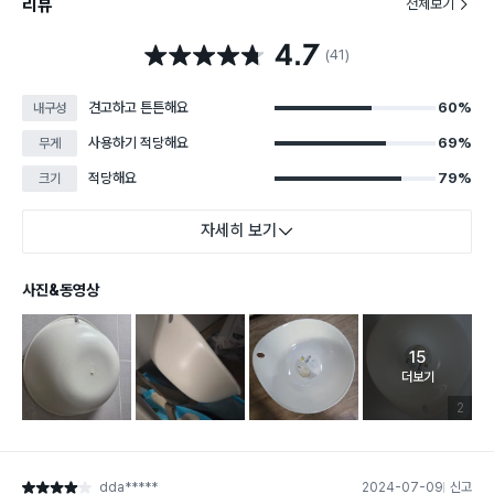
리뷰
전체보기
4.7
별점 4.7점
(41)
견고하고 튼튼해요
60%
내구성
사용하기 적당해요
69%
무게
적당해요
79%
크기
자세히 보기
사진&동영상
15
고객 리뷰 
더보기
리뷰 이미
2
dda*****
2024-07-09
신고
별점 4점