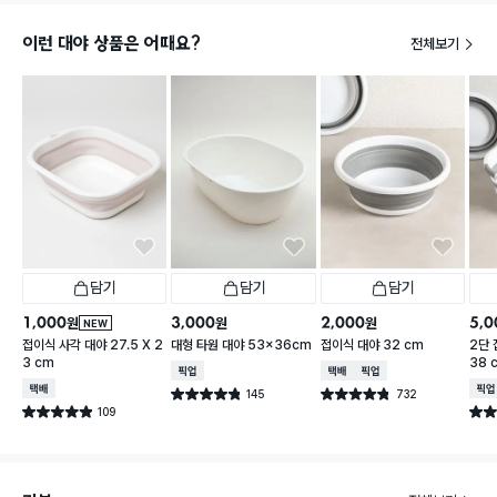
이런 대야 상품은 어때요?
전체보기
담기
담기
담기
1,000
3,000
2,000
5,0
원
원
원
NEW
접이식 사각 대야 27.5 X 2
대형 타원 대야 53x36cm
접이식 대야 32 cm
2단 
3 cm
38 
매장픽업
택배배송
매장픽업
택배배송
매장
145
732
별점 4.8점
별점 4.8점
건 작성
건 작성
109
별점 4.9점
별점 
건 작성