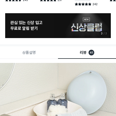
별점 4.7점
별점 4.8점
별점 
건 작성
건 작성
242
별점 4.9점
건 작성
관심 있는 신상 입고
무료로 알림 받기
3
3
상품설명
리뷰
41