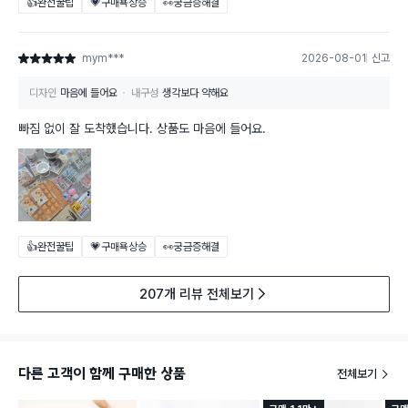
👍완전꿀팁
💗구매욕상승
👀궁금증해결
mym***
2026-08-01
신고
별점 5점
디자인
마음에 들어요
내구성
생각보다 약해요
빠짐 없이 잘 도착했습니다. 상품도 마음에 들어요.
👍완전꿀팁
💗구매욕상승
👀궁금증해결
207개 리뷰 전체보기
다른 고객이 함께 구매한 상품
전체보기