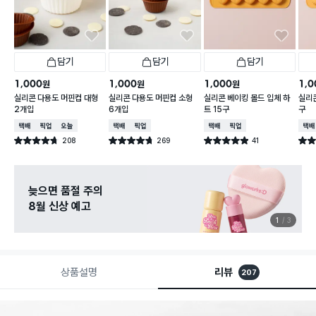
담기
담기
담기
1,000
1,000
1,000
1,0
원
원
원
실리콘 다용도 머핀컵 대형
실리콘 다용도 머핀컵 소형
실리콘 베이킹 몰드 입체 하
실리콘
2개입
6개입
트 15구
구
택배배송
매장픽업
오늘배송
택배배송
매장픽업
택배배송
매장픽업
택배
208
269
41
별점 4.7점
별점 4.7점
별점 4.9점
별점 
건 작성
건 작성
건 작성
늦으면 품절 주의
8월 신상 예고
1
3
상품설명
리뷰
207