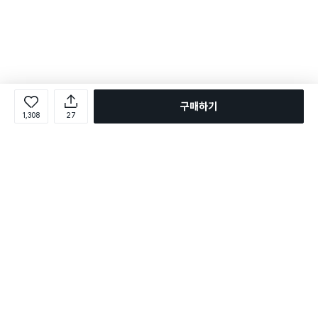
구매하기
1,308
27
로그인
온라인 다이소몰 1599-2211
온라인 다이소몰
다이소 매장 1522-4400
다이소 매장
평일 09:00 ~ 18:00
평일 09:00 ~ 18:00
주문조회
매장 상품 찾기
취소/교환/반품 신청
매장 위치 찾기
공지사항
1:1 문의
FAQ
고객센터
1:1 문의
제휴문의