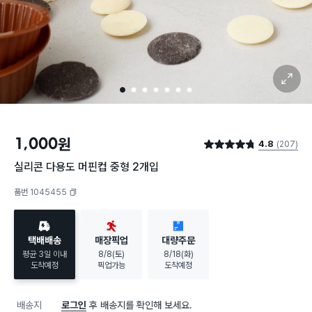
확대 보기
1
2
3
4
5
6
7
1,000
원
4.8
(207)
별점 4.8점
실리콘 다용도 머핀컵 중형 2개입
품번 1045455
복사하기
택배배송
매장픽업
대량주문
평균 3일 이내
8/8(토)
8/18(화)
도착예정
픽업가능
도착예정
배송지
로그인
후 배송지를 확인해 보세요.