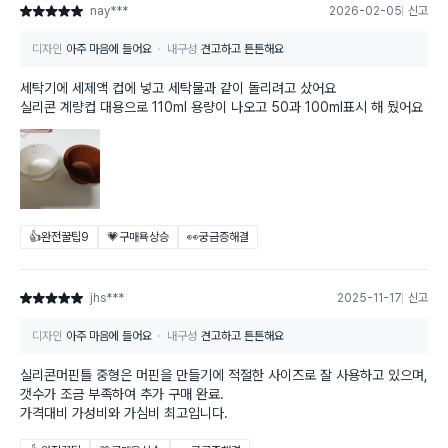
nay***
2026-02-05
신고
별점 5점
디자인
아주 마음에 들어요
내구성
견고하고 튼튼해요
세탁기에 세제액 컵에 넣고 세탁물과 같이 돌리려고 샀어요
실리콘 계량컵 대용으로 110ml 용량이 나오고 50과 100ml표시 해 뒀어요
👍완전꿀팁
9
💗구매욕상승
👀궁금증해결
jhs***
2025-11-17
신고
별점 5점
디자인
아주 마음에 들어요
내구성
견고하고 튼튼해요
실리콘머핀틀 중형은 머핀을 만들기에 적절한 사이즈로 잘 사용하고 있으며,
갯수가 조금 부족하여 추가 구매 완료.
가격대비 가성비와 가심비 최고입니다.