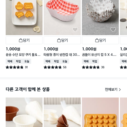
담기
담기
담기
1,000
1,000
1,000
1,0
원
원
원
운송 수단 모양 쿠키 틀＆스
타원형 종이 반찬컵 대 30매
곰돌이 유산지 컵 5 X 4.5
실리
탬프 세트
물방울
cm 75개입
6개
택배배송
매장픽업
오늘배송
택배배송
매장픽업
오늘배송
택배배송
매장픽업
택배
91
56
36
별점 4.8점
별점 4.8점
별점 4.8점
별점 
건 작성
건 작성
건 작성
다른 고객이 함께 본 상품
전체보기