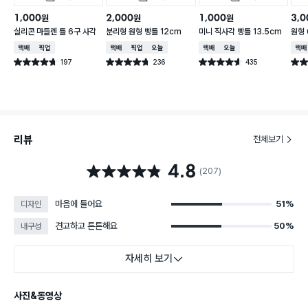
1,000
2,000
1,000
3,0
원
원
원
실리콘 마들렌 틀 6구 사각
분리형 원형 빵틀 12cm
미니 직사각 빵틀 13.5cm
원형 
택배배송
매장픽업
택배배송
매장픽업
오늘배송
택배배송
오늘배송
택배
197
236
435
별점 4.7점
별점 4.7점
별점 4.6점
별점 
건 작성
건 작성
건 작성
리뷰
전체보기
4.8
별점 4.8점
(207)
마음에 들어요
51%
디자인
견고하고 튼튼해요
50%
내구성
자세히 보기
사진&동영상