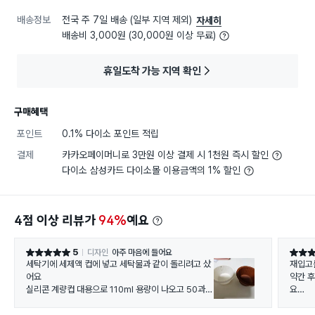
배송정보
전국 주 7일 배송 (일부 지역 제외)
자세히
배송비 3,000원 (30,000원 이상 무료)
휴일도착 가능 지역 확인
구매혜택
포인트
0.1% 다이소 포인트 적립
결제
카카오페이머니로 3만원 이상 결제 시 1천원 즉시 할인
다이소 삼성카드 다이소몰 이용금액의 1% 할인
4점 이상 리뷰가
94%
예요
5
디자인
아주 마음에 들어요
별점 5점
별점 5
세탁기에 세제액 컵에 넣고 세탁물과 같이 돌리려고 샀
재입고
어요
약간 
실리콘 계량컵 대용으로 110ml 용량이 나오고 50과 1
요
00ml표시 해 뒀어요
작은 