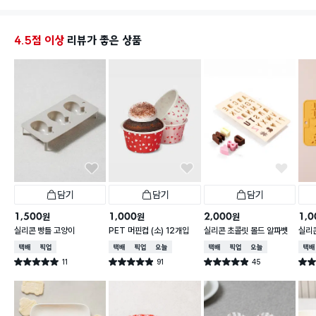
4.5점 이상
리뷰가 좋은 상품
담기
담기
담기
1,500
1,000
2,000
1,0
원
원
원
실리콘 빵틀 고양이
PET 머핀컵 (소) 12개입
실리콘 초콜릿 몰드 알파벳
실리
숫자
택배배송
매장픽업
택배배송
매장픽업
오늘배송
택배배송
매장픽업
오늘배송
택배
11
91
45
별점 5.0점
별점 4.9점
별점 4.9점
별점 
건 작성
건 작성
건 작성