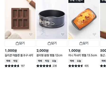
구매 1.1만+
구매
담기
담기
담기
1,000
2,000
1,000
50
원
원
원
실리콘 마들렌 틀 6구 사각
분리형 원형 빵틀 12cm
미니 직사각 빵틀 13.5cm
둥근
택배배송
매장픽업
택배배송
매장픽업
오늘배송
택배배송
오늘배송
택배
197
236
435
별점 4.7점
별점 4.7점
별점 4.6점
별점 
건 작성
건 작성
건 작성