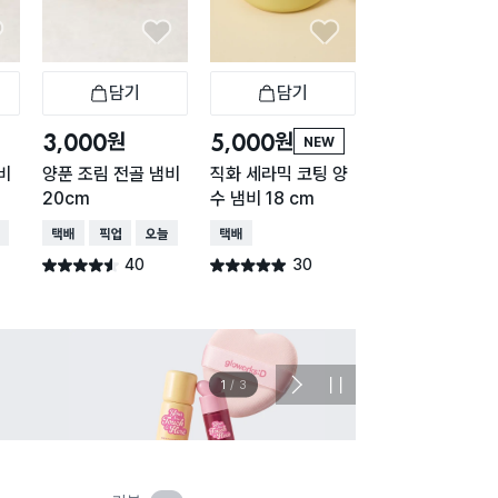
담기
담기
담기
바구니
장바구니
장바구니
장
원
원
원
3,000
5,000
5,000
NEW
비
양푼 조림 전골 냄비
직화 세라믹 코팅 양
인덕션 세라믹 코
20cm
수 냄비 18 cm
냄비 18 cm
배송
택배배송
매장픽업
오늘배송
택배배송
택배배송
매장픽업
40
30
556
별점 4.5점
별점 4.9점
별점 4.7점
건 작성
건 작성
건 작
이벤트
관심 
2
/
3
다
정
음
지
슬
라
이
드