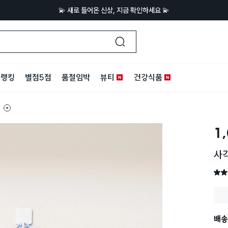
💫 새로 들어온 신상, 지금 확인하세요 💫
랭킹
별점5점
품절임박
뷰티
건강식품
침
1
사
별점 
배송