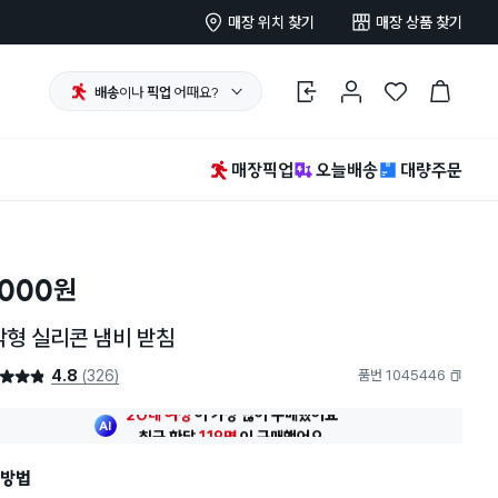
매장 위치 찾기
매장 상품 찾기
배송
이나
픽업
어때요?
로그인
마이페이지
찜 한 상품
장바구니
매장픽업
오늘배송
대량주문
,000
원
각형 실리콘 냄비 받침
4.8
(326)
품번 1045446
4.8점
복사하기
최근 한달
119명
이
구매했어요
20대 여성
이 가장 많이
구매했어요
최근 한달
119명
이
구매했어요
방법
20대 여성
이 가장 많이
구매했어요