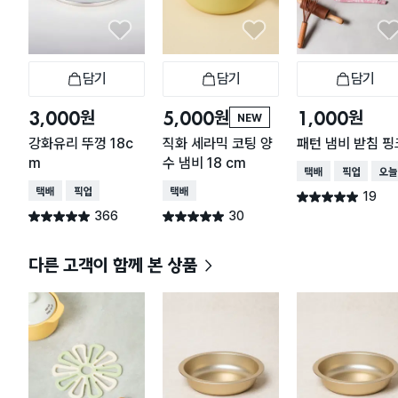
실리콘이라 뜨거운 냄비를 바로 올려도 변형이 없
고, 국물이 묻어도 물로 슥 헹구거나 열탕 소독이 가
능해서 위생적으로 오래 쓸 수 있을 것 같습니다.
​총평
다이소몰에서 가성비 아이템 찾으신다면 무조건 추
담기
담기
담기
장바구니
장바구니
장
천입니다. 저렴한 가격에 이 정도 안정감이라니, 색
깔별로 쟁여두고 싶을 정도예요!
원
원
원
3,000
5,000
1,000
NEW
강화유리 뚜껑 18c
직화 세라믹 코팅 양
패턴 냄비 받침 핑
m
수 냄비 18 cm
택배배송
매장픽업
오늘
택배배송
매장픽업
택배배송
19
별점 4.9점
건 작성
366
30
별점 4.9점
별점 4.9점
건 작성
건 작성
다른 고객이 함께 본 상품