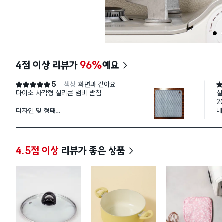
1
4점 이상 리뷰가
96%
예요
5
색상
화면과 같아요
별점 5점
별
다이소 사각형 실리콘 냄비 받침
실
2
디자인 및 형태
네
군더더기 없는 사각형 디자인이라 주방 어디에 두어
아
도 깔끔합니다. 원형보다 면적이 안정적이라 큰 냄
잡
비를 올렸을 때 훨씬 든든한 느낌이에요.
뚜
서
4.5점 이상
리뷰가 좋은 상품
​실용성 및 사용감
제품명 그대로 실리콘 소재라 냄비를 올렸을 때 밀
리지 않고 딱 고정됩니다. 가끔 가벼운 받침대는 냄
비 바닥에 달라붙어 따라 올라오기도 하는데, 이 제
품은 적당한 무게감과 밀착력 덕분에 안정적으로 잘
받쳐주네요.
​위생 및 관리