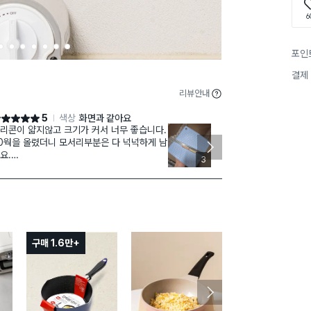
6
2
3
4
5
6
7
8
포인
결제
리뷰안내
5
색상
화면과 같아요
점 5점
별점 5점
리콘이 얇지않고 크기가 커서 너무 좋습니다.
매장에서 찾을땐
0웍을 올렸더니 모서리부분은 다 넉넉하게 남
가격도 넘넘 착
요.
더 구매해서 
3
주 뜨거운것 외에 냄비 손잡이정도는 접어서
을만 해요.
껑 열때도 실리콘이 미끄러지지않게 잡아줘
 편합니다!!
구매 1.6만+