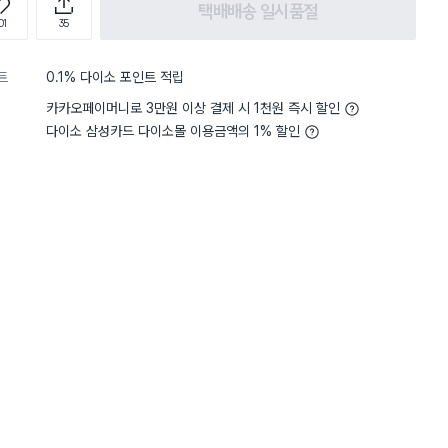
택배배송 일시품절
01
35
트
0.1% 다이소 포인트 적립
카카오페이머니로 3만원 이상 결제 시 1천원 즉시 할인
다이소 삼성카드 다이소몰 이용금액의 1% 할인
5
색상
화면과 같아요
5
색상
화면
별점 5점
 없었는데 드뎌 구매했습니다!!!
모카포트 받침대 겸 탬핑시
하고 좋아요.
습니다.
부모님댁에도 드리려고 합니다.
ㅎㅎ 이제 떨어지는 커피가
해도 되겠네요.