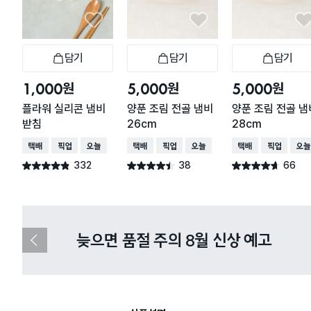
담기
담기
담기
장바구니
장바구니
장
원
원
원
1,000
5,000
5,000
플라워 실리콘 냄비
양푼 조림 전골 냄비
양푼 조림 전골 냄
받침
26cm
28cm
택배배송
매장픽업
오늘배송
택배배송
매장픽업
오늘배송
택배배송
매장픽업
오늘
332
38
66
별점 4.8점
별점 4.4점
별점 4.6점
건 작성
건 작성
건 작성
다이소X카카오페이 8월 결제 혜택 
이
전
슬
라
이
드