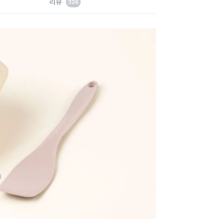
리뷰
326