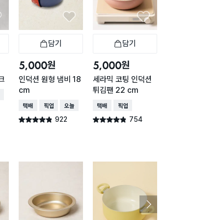
담기
담기
담기
바구니
장바구니
장바구니
장
원
원
원
5,000
5,000
5,000
크
인덕션 원형 냄비 18
세라믹 코팅 인덕션
실리콘 다용도 냄
cm
튀김팬 22 cm
뚜껑 22/24/26
배송
레이
택배배송
매장픽업
오늘배송
택배배송
매장픽업
택배배송
매장픽업
오
922
754
666
별점 4.8점
별점 4.8점
별점 4.8점
건 작성
건 작성
건 작