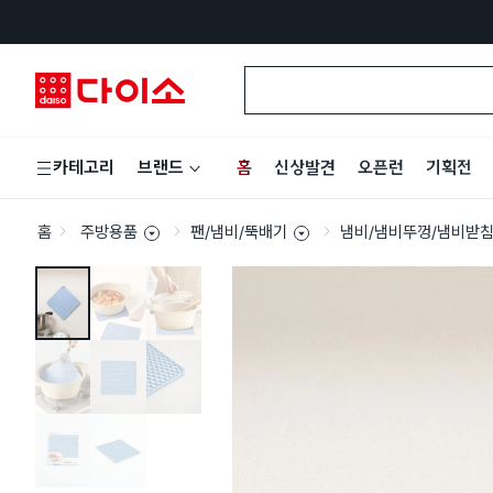
홈
신상발견
오픈런
기획전
카테고리
브랜드
홈
주방용품
팬/냄비/뚝배기
냄비/냄비뚜껑/냄비받