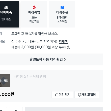
택배배송
매장픽업
대량주문
오늘
8/14(금)
일시품절
픽업가능
도착예정
지
로그인
후 배송지를 확인해 보세요.
정보
전국 주 7일 배송 (일부 지역 제외)
자세히
배송비 3,000원 (30,000원 이상 무료)
휴일도착 가능 지역 확인
사각형 실리콘 냄비 받침
일시품절
,000
원
미리담기
재입고알림