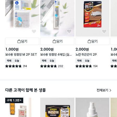
담기
담기
담기
1,000
2,000
2,000
1,0
원
원
원
보수용 방충망 M 2P SET
보수용 방충망 4매입 (실속
노런 쥐끈끈이 2P
보수용
형)
cm 
택배배송
오늘배송
택배배송
오늘배송
택배배송
오늘배송
택배
314
202
154
별점 4.8점
별점 4.8점
별점 4.8점
별점 
건 작성
건 작성
건 작성
다른 고객이 함께 본 상품
전체보기
구매 1.2만+