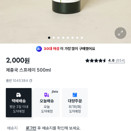
확대 보기
1
2
3
4
5
6
7
8
최근 한달
253명
이
구매했어요
30대 여성
이 가장 많이
구매했어요
2,000
원
4.6
(654)
최근 한달
253명
이
구매했어요
별점 4.6점
30대 여성
이 가장 많이
구매했어요
제충국 스프레이 500ml
품번 1045384
복사하기
BETA
택배배송
오늘배송
대량주문
평균 3일 이내
오늘
8/18(화)
도착예정
도착예정
도착예정
배송지
로그인
후 배송지를 확인해 보세요.