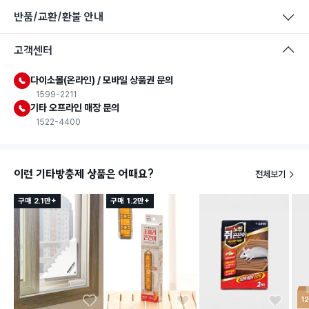
반품/교환/환불 안내
고객센터
다이소몰(온라인) / 모바일 상품권 문의
1599-2211
기타 오프라인 매장 문의
1522-4400
이런 기타방충제 상품은 어때요?
전체보기
구매 2.1만+
구매 1.2만+
1