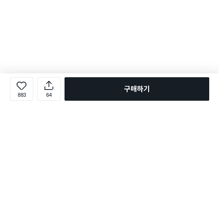
구매하기
883
64
로그인
온라인 다이소몰 1599-2211
온라인 다이소몰
다이소 매장 1522-4400
다이소 매장
평일 09:00 ~ 18:00
평일 09:00 ~ 18:00
주문조회
매장 상품 찾기
취소/교환/반품 신청
매장 위치 찾기
공지사항
1:1 문의