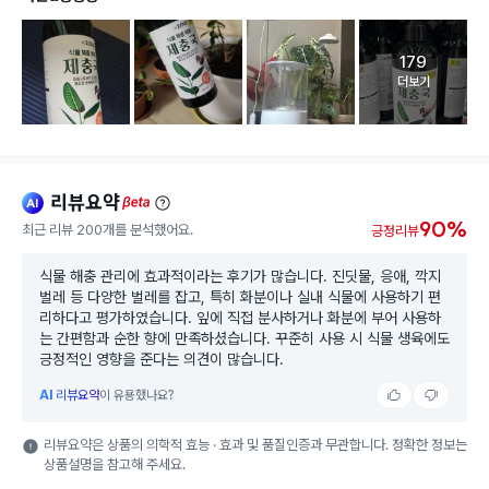
179
고객 리뷰 
더보기
리뷰요약
ai
beta
90%
최근 리뷰 200개를 분석했어요.
긍정리뷰
식물 해충 관리에 효과적이라는 후기가 많습니다. 진딧물, 응애, 깍지
벌레 등 다양한 벌레를 잡고, 특히 화분이나 실내 식물에 사용하기 편
리하다고 평가하였습니다. 잎에 직접 분사하거나 화분에 부어 사용하
는 간편함과 순한 향에 만족하셨습니다. 꾸준히 사용 시 식물 생육에도
긍정적인 영향을 준다는 의견이 많습니다.
AI
리뷰요약
이 유용했나요?
리뷰요약은 상품의 의학적 효능 · 효과 및 품질인증과 무관합니다. 정확한 정보는
상품설명을 참고해 주세요.