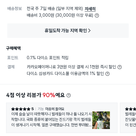
배송정보
전국 주 7일 배송 (일부 지역 제외)
자세히
배송비 3,000원 (30,000원 이상 무료)
휴일도착 가능 지역 확인
구매혜택
포인트
0.1% 다이소 포인트 적립
결제
카카오페이머니로 3만원 이상 결제 시 1천원 즉시 할인
다이소 삼성카드 다이소몰 이용금액의 1% 할인
4점 이상 리뷰가
90%
예요
5
기능
마음에 들어요
별점 5점
별점 5
이제 슬슬 날이 따뜻해지니 벌레들이 하나 둘 나오기 시
벌레들
작합니다. 국화 종류에 붙어있는 진드기랑 깍지 벌레들
진딧물
이 생겨나기 시작해. 얼른 구매했습니다. 한번 뿌려봤는
이 된
2
데 다음날 보니 효과는 있는 것 같습니다. 군사력은 좋
습니다. 너무 넓은 방향이지 않을까? 싶을 만큼요.