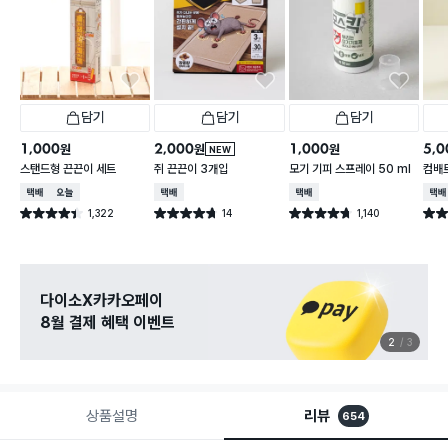
담기
담기
담기
1,000
2,000
1,000
5,0
원
원
원
NEW
스탠드형 끈끈이 세트
쥐 끈끈이 3개입
모기 기피 스프레이 50 ml
컴배트
택배배송
오늘배송
택배배송
택배배송
택배
1,322
14
1,140
별점 4.4점
별점 4.7점
별점 4.7점
별점 
건 작성
건 작성
건 작성
관심 있는 신상 입고
무료로 알림 받기
3
3
상품설명
리뷰
654