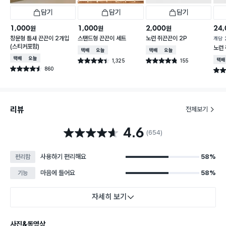
담기
담기
담기
1,000
1,000
2,000
24,
원
원
원
창문형 틈새 끈끈이 2개입
스탠드형 끈끈이 세트
노런 쥐끈끈이 2P
개당
(스티커포함)
노런 
택배배송
오늘배송
택배배송
오늘배송
택배배송
오늘배송
1,325
155
택배
별점 4.4점
별점 4.8점
건 작성
건 작성
860
별점 4.5점
별점 
건 작성
리뷰
전체보기
4.6
별점 4.6점
(654)
사용하기 편리해요
58%
편리함
마음에 들어요
58%
기능
자세히 보기
사진&동영상