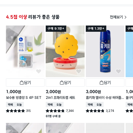
4.5점 이상
리뷰가 좋은 상품
전체보기
구매 9.1만+
구매 1.3만+
구매
담기
담기
담기
1,000
2,000
3,000
1,0
원
원
원
보수용 방충망 S 4P SET
2in1 초파리트랩 세트
홈키파 엘비이 수성 에어졸
물구
500 ml
택배배송
오늘배송
택배배송
오늘배송
택배배송
오늘배송
택배
315
7,344
3,274
별점 4.9점
별점 4.8점
별점 4.8점
별점 
건 작성
건 작성
건 작성
61명 구매 중