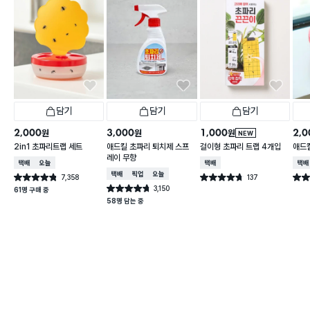
담기
담기
담기
2,000
3,000
1,000
2,0
원
원
원
NEW
2in1 초파리트랩 세트
애드킬 초파리 퇴치제 스프
걸이형 초파리 트랩 4개입
애드킬
레이 무향
택배배송
오늘배송
택배배송
택배
택배배송
매장픽업
오늘배송
7,358
137
별점 4.8점
별점 4.7점
별점 
건 작성
건 작성
3,150
별점 4.7점
61명 구매 중
건 작성
58명 담는 중