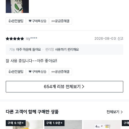
👍완전꿀팁
💗구매욕상승
👀궁금증해결
isy****
2026-08-03
신고
별점 5점
기능
아주 마음에 들어요
편리함
사용하기 편리해요
잘 사용 중입니다~~아주 좋아요!!
👍완전꿀팁
💗구매욕상승
👀궁금증해결
654개 리뷰 전체보기
다른 고객이 함께 구매한 상품
전체보기
구매 9.1만+
구매 1.9만+
구매