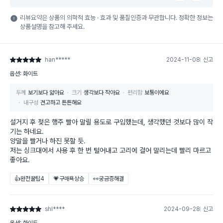
리뷰요약은 상품의 의학적 효능 · 효과 및 품질인증과 무관합니다. 정확한 정보는
상품설명을 참고해 주세요.
han*****
2024-11-08
신고
별점 5점
옵션: 화이트
두께
보기보다 얇아요
크기
생각보다 작아요
편리함
보통이에요
내구성
견고하고 튼튼해요
설거지 후 젖은 행주 빨아 말릴 용도로 구입했는데, 생각했던 것보다 많이 작
기는 하네요.
양말을 빨거나 하진 못할 듯.
저는 싱크대에서 사용 후 한 번 털어내고 고리에 걸어 말리는데 빨리 마르고
좋아요.
👍완전꿀팁
4
💗구매욕상승
👀궁금증해결
shl****
2024-09-28
신고
별점 5점