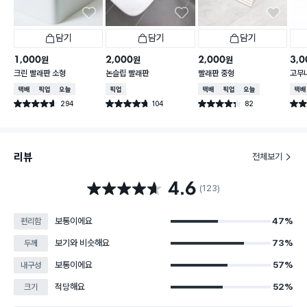
담기
담기
담기
1,000
2,000
2,000
3,0
원
원
원
크린 빨래판 소형
논슬립 빨래판
빨래판 중형
고무
택배배송
매장픽업
오늘배송
매장픽업
택배배송
매장픽업
오늘배송
택배
294
104
82
별점 4.6점
별점 4.7점
별점 4.3점
별점 
건 작성
건 작성
건 작성
리뷰
전체보기
4.6
별점 4.6점
(123)
보통이에요
47%
편리함
보기와 비슷해요
73%
두께
보통이에요
57%
내구성
적당해요
52%
크기