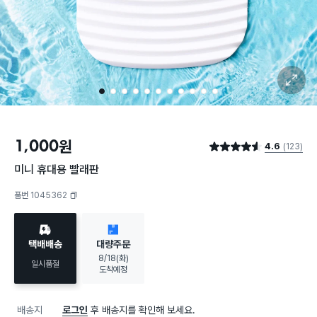
확대 보기
1
2
3
4
5
6
7
8
9
10
11
1,000
원
4.6
(123)
별점 4.6점
미니 휴대용 빨래판
품번 1045362
복사하기
택배배송
대량주문
8/18(화)
일시품절
도착예정
배송지
로그인
후 배송지를 확인해 보세요.