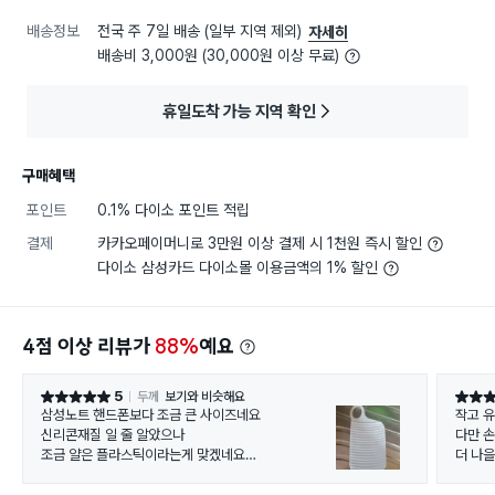
배송정보
전국 주 7일 배송 (일부 지역 제외)
자세히
배송비 3,000원 (30,000원 이상 무료)
휴일도착 가능 지역 확인
구매혜택
포인트
0.1% 다이소 포인트 적립
결제
카카오페이머니로 3만원 이상 결제 시 1천원 즉시 할인
다이소 삼성카드 다이소몰 이용금액의 1% 할인
4점 이상 리뷰가
88%
예요
5
두께
보기와 비슷해요
별점 5점
별점 4
삼성노트 핸드폰보다 조금 큰 사이즈네요
작고 
신리콘재질 일 줄 알았으나
다만 
조금 얄은 플라스틱이라는게 맞겠네요
더 나을
세면대 속옷 손빨래용으로 딱일듯합니다