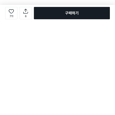
구매하기
711
6
로그인
온라인 다이소몰 1599-2211
온라인 다이소몰
다이소 매장 1522-4400
다이소 매장
평일 09:00 ~ 18:00
평일 09:00 ~ 18:00
주문조회
매장 상품 찾기
취소/교환/반품 신청
매장 위치 찾기
공지사항
1:1 문의
FAQ
고객센터
1:1 문의
제휴문의
앱 장애/신고
멤버십