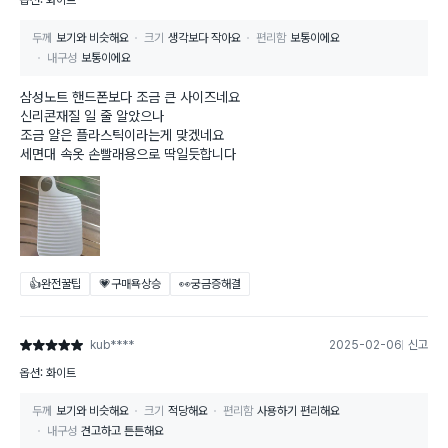
옵션: 화이트
두께
보기와 비슷해요
크기
생각보다 작아요
편리함
보통이에요
내구성
보통이에요
삼성노트 핸드폰보다 조금 큰 사이즈네요
신리콘재질 일 줄 알았으나
조금 얄은 플라스틱이라는게 맞겠네요
세면대 속옷 손빨래용으로 딱일듯합니다
👍완전꿀팁
💗구매욕상승
👀궁금증해결
kub****
2025-02-06
신고
별점 5점
옵션: 화이트
두께
보기와 비슷해요
크기
적당해요
편리함
사용하기 편리해요
내구성
견고하고 튼튼해요