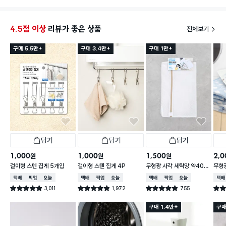
4.5점 이상
리뷰가 좋은 상품
전체보기
구매 5.5만+
구매 3.4만+
구매 1만+
담기
담기
담기
1,000
1,000
1,500
2,0
원
원
원
걸이형 스텐 집게 5개입
걸이형 스텐 집게 4P
무형광 사각 세탁망 약40X
무형광
50cm
60
택배배송
매장픽업
오늘배송
택배배송
매장픽업
오늘배송
택배배송
매장픽업
오늘배송
택배
3,011
1,972
755
별점 4.9점
별점 4.9점
별점 4.9점
별점 
건 작성
건 작성
건 작성
구매 1.4만+
구매