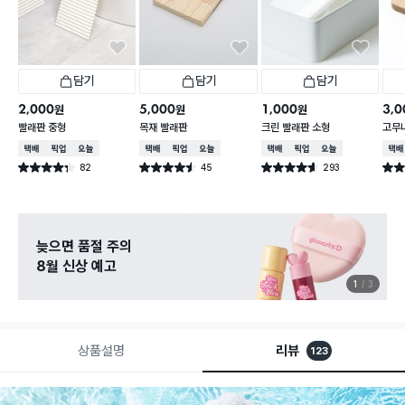
담기
담기
담기
2,000
5,000
1,000
3,0
원
원
원
빨래판 중형
목재 빨래판
크린 빨래판 소형
고무
택배배송
매장픽업
오늘배송
택배배송
매장픽업
오늘배송
택배배송
매장픽업
오늘배송
택배
82
45
293
별점 4.3점
별점 4.5점
별점 4.6점
별점 
건 작성
건 작성
건 작성
늦으면 품절 주의
8월 신상 예고
1
3
상품설명
리뷰
123