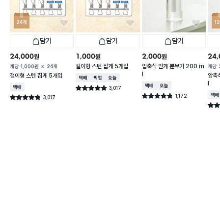
24개
1
담기
담기
담기
24,000
1,000
2,000
24,
원
원
원
걸이형 스텐 집게 5개입
압축식 안개 분무기 200 m
개당
1,000
원
24개
개당
l
걸이형 스텐 집게 5개입
압축식
택배배송
매장픽업
오늘배송
l
택배배송
오늘배송
택배배송
3,017
별점 4.9점
건 작성
1,172
택배
별점 4.8점
3,017
별점 4.8점
건 작성
건 작성
별점 