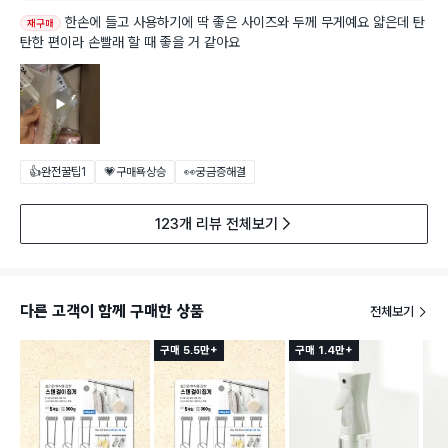
한손에 들고 사용하기에 딱 좋은 사이즈와 두께 무게예요 얇은데 탄
재구매
탄한 편이라 손빨래 할 때 좋을 거 같아요
👍완전꿀팁
1
💗구매욕상승
👀궁금증해결
123개 리뷰 전체보기
다른 고객이 함께 구매한 상품
전체보기
구매 5.5만+
구매 1.4만+