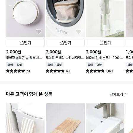
담기
담기
담기
2,000
2,000
2,000
1,0
원
원
원
무형광 실리콘 솔 원통 세탁
무형광 프레임 속옷 세탁망 1
압축식 안개 분무기 200 m
무형
망 18 X 18 X 15 cm
6 X 16 X 15 cm
l
40X
택배배송
매장픽업
택배배송
매장픽업
택배배송
오늘배송
택배
73
60
1,169
별점 4.9점
별점 4.9점
별점 4.8점
별점 
건 작성
건 작성
건 작성
다른 고객이 함께 본 상품
전체보기