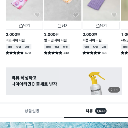
담기
담기
담기
2,000
2,000
2,000
1,0
원
원
원
비즈 샤워 타월
별 나염 샤워 타월
퍼플 샤워 타월
샤모닝
택배배송
매장픽업
오늘배송
택배배송
매장픽업
오늘배송
택배배송
매장픽업
오늘배송
택배
570
440
400
별점 4.8점
별점 4.8점
별점 4.9점
별점 
건 작성
건 작성
건 작성
리뷰 작성하고
나이아타민C 풀세트 받자
2
4
상품설명
리뷰
1,643