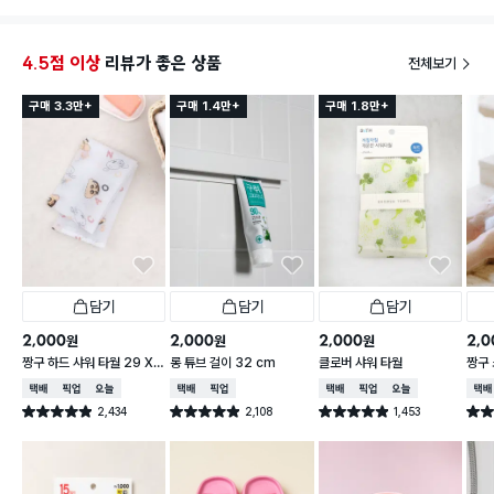
도 풍성하게 거품이 잘 나서 시원하고 개운한 샤워를 즐
길 수 있었어요. 무엇보다 사용 후에 빨리 말라서 위생
적으로 사용할 수 있다는 점이 가장 마음에 들었습니다.
4.5점 이상
리뷰가 좋은 상품
전체보기
숙소에서 일반 수건 대신 사용하니 훨씬 편하고, 쓰고
나서 그냥 버리고 와도 부담 없는 가격이라 정말 만족스
구매 3.3만+
구매 1.4만+
구매 1.8만+
러워요. 가성비까지 완벽한 제품이라 다음 여행에도 꼭
챙겨갈 거예요! 최고입니다!
담기
담기
담기
2,000
2,000
2,000
2,0
원
원
원
짱구 하드 샤워 타월 29 X
롱 튜브 걸이 32 cm
클로버 샤워 타월
짱구 
95 cm
X 9
택배배송
매장픽업
오늘배송
택배배송
매장픽업
택배배송
매장픽업
오늘배송
택배
2,434
2,108
1,453
별점 4.9점
별점 4.9점
별점 4.9점
별점 
건 작성
건 작성
건 작성