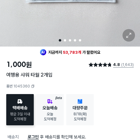
확대 보기
1
2
3
4
5
지금까지
53,783개
가
팔렸어요
1,000
원
4.8
(1,643)
별점 4.8점
여행용 샤워 타월 2개입
품번 1045360
복사하기
BETA
택배배송
오늘배송
대량주문
평균 3일 이내
오늘
8/18(화)
도착예정
도착예정
도착예정
배송지
로그인
후 배송지를 확인해 보세요.