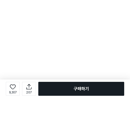
구매하기
9,307
207
로그인
온라인 다이소몰 1599-2211
온라인 다이소몰
다이소 매장 1522-4400
다이소 매장