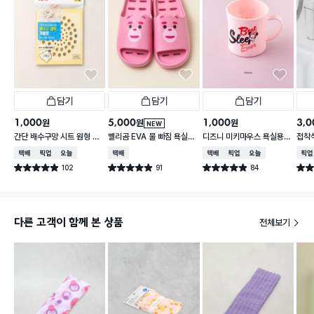
담기
담기
담기
1,000
5,000
1,000
3,0
원
원
원
NEW
간단 배수구망 시트 원형 중
벨리곰 EVA 물 빠짐 욕실화
디즈니 미키마우스 욕실용
접착식
형 15매입
260~280 mm
컵
납함
택배배송
매장픽업
오늘배송
택배배송
택배배송
매장픽업
오늘배송
매장
102
91
84
별점 4.9점
별점 4.9점
별점 4.9점
별점 
건 작성
건 작성
건 작성
다른 고객이 함께 본 상품
전체보기