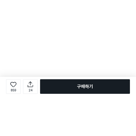
구매하기
859
24
로그인
온라인 다이소몰 1599-2211
온라인 다이소몰
다이소 매장 1522-4400
다이소 매장
평일 09:00 ~ 18:00
평일 09:00 ~ 18:00