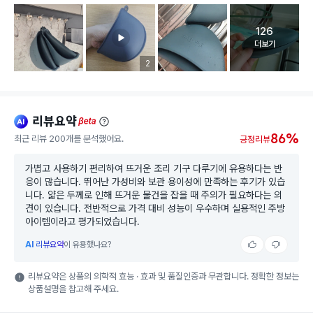
126
고객 리뷰 
더보기
리뷰 이미지 등록 개수
2
리뷰요약
ai
beta
86%
최근 리뷰 200개를 분석했어요.
긍정리뷰
가볍고 사용하기 편리하여 뜨거운 조리 기구 다루기에 유용하다는 반
응이 많습니다. 뛰어난 가성비와 보관 용이성에 만족하는 후기가 있습
니다. 얇은 두께로 인해 뜨거운 물건을 잡을 때 주의가 필요하다는 의
견이 있습니다. 전반적으로 가격 대비 성능이 우수하며 실용적인 주방
아이템이라고 평가되었습니다.
AI
리뷰요약
이 유용했나요?
리뷰요약은 상품의 의학적 효능 · 효과 및 품질인증과 무관합니다. 정확한 정보는
상품설명을 참고해 주세요.