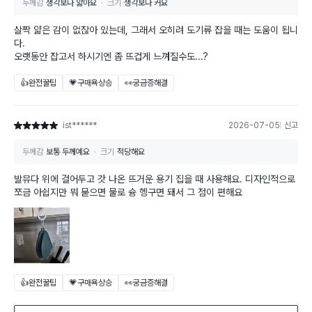
두께감
생각보다 얇아요
크기
생각보다 커요
살짝 얇은 감이 없잖아 있는데, 그래서 오히려 도기류 잡을 때는 도움이 됩니
다.
오랫동안 잡고서 하시기엔 좀 뜨겁게 느껴질수도...?
👍완전꿀팁
💗구매욕상승
👀궁금증해결
ist******
2026-07-05
신고
별점 5점
두께감
보통 두께예요
크기
적당해요
발뮤다 위에 걸어두고 갓 나온 뜨거운 용기 집을 때 사용해요. 디자인적으로
쪼금 아쉽지만 뭐 묻으면 물로 슝 헹구면 돼서 그 점이 편해요
👍완전꿀팁
💗구매욕상승
👀궁금증해결