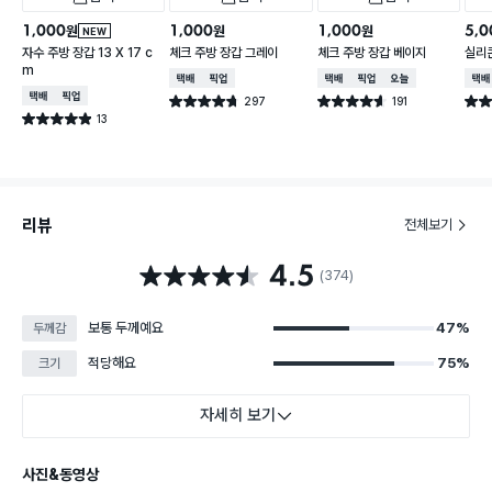
1,000
1,000
1,000
5,0
원
원
원
NEW
자수 주방 장갑 13 X 17 c
체크 주방 장갑 그레이
체크 주방 장갑 베이지
실리콘
m
택배배송
매장픽업
택배배송
매장픽업
오늘배송
택배
택배배송
매장픽업
297
191
별점 4.7점
별점 4.6점
별점 
건 작성
건 작성
13
별점 4.9점
건 작성
리뷰
전체보기
4.5
별점 4.5점
(374)
보통 두께예요
47%
두께감
적당해요
75%
크기
자세히 보기
사진&동영상