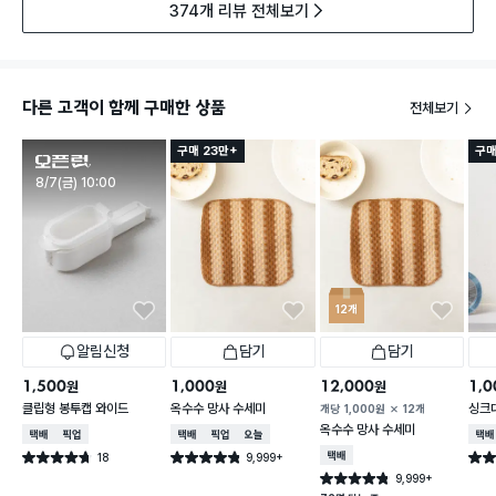
374개 리뷰 전체보기
다른 고객이 함께 구매한 상품
전체보기
구매 23만+
구매
판매시작
8/7(금) 10:00
12개
알림신청
담기
담기
1,500
1,000
12,000
1,0
원
원
원
클립형 봉투캡 와이드
옥수수 망사 수세미
싱크
개당
1,000
원
12개
옥수수 망사 수세미
택배배송
매장픽업
택배배송
매장픽업
오늘배송
택배
18
9,999+
택배배송
별점 4.7점
별점 4.8점
별점 
건 작성
건 작성
9,999+
별점 4.8점
건 작성