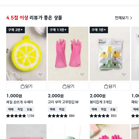
식재료를 정교하게 집기는 어려울 수 있습니다.
✅ 재구매 의사 : 있음
4.5점 이상
리뷰가 좋은 상품
전체보기
구매 2만+
구매 1.1만+
구매 1만+
담기
담기
담기
1,000
2,000
2,000
1,0
원
원
원
과일 손뜨개 수세미
고리 부착 고무장갑 M
봉지집게 3개입
파워 
택배배송
매장픽업
오늘배송
택배배송
매장픽업
택배배송
매장픽업
오늘배송
택배
1,156
884
850
별점 4.9점
별점 4.9점
별점 4.9점
별점 
건 작성
건 작성
건 작성