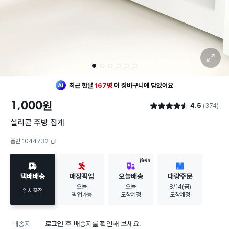
확대 보기
1
2
3
4
5
6
최근 한달
167명
이
장바구니에 담았어요
20대 여성
이 가장 많이
찜했어요
1,000
원
4.5
(374)
최근 한달
167명
이
장바구니에 담았어요
별점 4.5점
20대 여성
이 가장 많이
찜했어요
실리콘 주방 집게
품번 1044732
복사하기
BETA
택배배송
매장픽업
오늘배송
대량주문
오늘
오늘
8/14(금)
일시품절
픽업가능
도착예정
도착예정
배송지
로그인
후 배송지를 확인해 보세요.