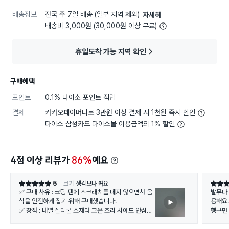
배송정보
전국 주 7일 배송 (일부 지역 제외)
자세히
배송비 3,000원 (30,000원 이상 무료)
휴일도착 가능 지역 확인
구매혜택
포인트
0.1% 다이소 포인트 적립
결제
카카오페이머니로 3만원 이상 결제 시 1천원 즉시 할인
다이소 삼성카드 다이소몰 이용금액의 1% 할인
4점 이상 리뷰가
86%
예요
5
크기
생각보다 커요
별점 5점
별점 5
✅ 구매 사유 : 코팅 팬에 스크래치를 내지 않으면서 음
발뮤다 
식을 안전하게 집기 위해 구매했습니다.
용해요.
✅ 장점 : 내열 실리콘 소재라 고온 조리 시에도 안심이
헹구면 
며, 음식물이 잘 미끄러지지 않아 안정적입니다.
✅ 단점 : 스텐 집게에 비해 끝부분이 두툼해 아주 얇은