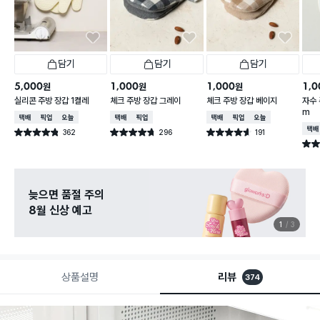
담기
담기
담기
5,000
1,000
1,000
1,0
원
원
원
실리콘 주방 장갑 1켤레
체크 주방 장갑 그레이
체크 주방 장갑 베이지
자수 
m
택배배송
매장픽업
오늘배송
택배배송
매장픽업
택배배송
매장픽업
오늘배송
택배
362
296
191
별점 4.8점
별점 4.7점
별점 4.6점
건 작성
건 작성
건 작성
별점 
늦으면 품절 주의
8월 신상 예고
1
3
상품설명
리뷰
374