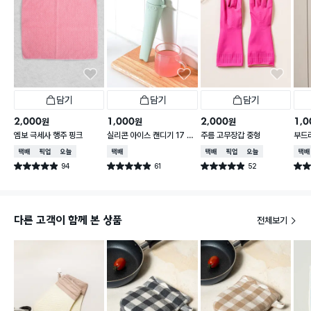
담기
담기
담기
2,000
1,000
2,000
1,0
원
원
원
엠보 극세사 행주 핑크
실리콘 아이스 캔디기 17 X
주름 고무장갑 중형
부드러
4 cm
0 c
택배배송
매장픽업
오늘배송
택배배송
택배배송
매장픽업
오늘배송
택배
94
61
52
별점 4.9점
별점 4.9점
별점 4.9점
별점 
건 작성
건 작성
건 작성
다른 고객이 함께 본 상품
전체보기