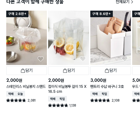
다른 고객이 함께 구매한 상품
전체보기
구매 2.6만+
구매 8.6만+
구매
담기
담기
담기
2,000
2,000
3,000
5,0
원
원
원
스테인리스 비닐봉지 스탠드
접이식 비닐봉투 걸이 15 X
팬트리 수납 바구니 3호
우드 
16.5 cm
택배배송
오늘배송
택배배송
매장픽업
택배
택배배송
매장픽업
2,081
2,108
별점 4.8점
별점 4.8점
별점 
건 작성
건 작성
1,138
별점 4.8점
건 작성