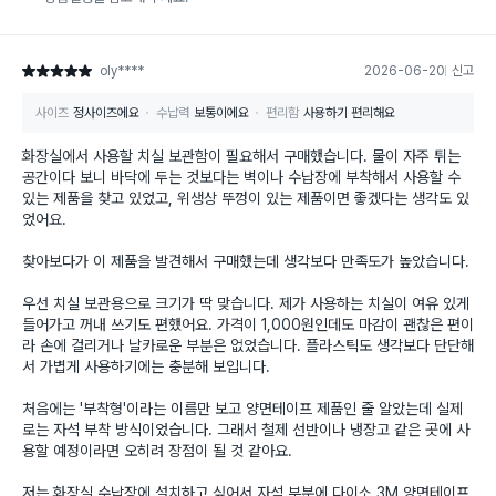
oly****
2026-06-20
신고
별점 5점
사이즈
정사이즈에요
수납력
보통이에요
편리함
사용하기 편리해요
화장실에서 사용할 치실 보관함이 필요해서 구매했습니다. 물이 자주 튀는
공간이다 보니 바닥에 두는 것보다는 벽이나 수납장에 부착해서 사용할 수
있는 제품을 찾고 있었고, 위생상 뚜껑이 있는 제품이면 좋겠다는 생각도 있
었어요.
찾아보다가 이 제품을 발견해서 구매했는데 생각보다 만족도가 높았습니다.
우선 치실 보관용으로 크기가 딱 맞습니다. 제가 사용하는 치실이 여유 있게
들어가고 꺼내 쓰기도 편했어요. 가격이 1,000원인데도 마감이 괜찮은 편이
라 손에 걸리거나 날카로운 부분은 없었습니다. 플라스틱도 생각보다 단단해
서 가볍게 사용하기에는 충분해 보입니다.
처음에는 '부착형'이라는 이름만 보고 양면테이프 제품인 줄 알았는데 실제
로는 자석 부착 방식이었습니다. 그래서 철제 선반이나 냉장고 같은 곳에 사
용할 예정이라면 오히려 장점이 될 것 같아요.
저는 화장실 수납장에 설치하고 싶어서 자석 부분에 다이소 3M 양면테이프