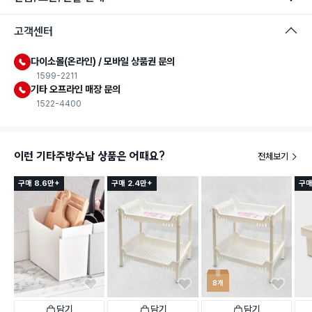
고객센터
다이소몰(온라인) / 모바일 상품권 문의
1599-2211
기타 오프라인 매장 문의
1522-4400
이런 기타주방수납 상품은 어때요?
전체보기
구매 8.6만+
구매 2.4만+
구매
8개
담기
담기
담기