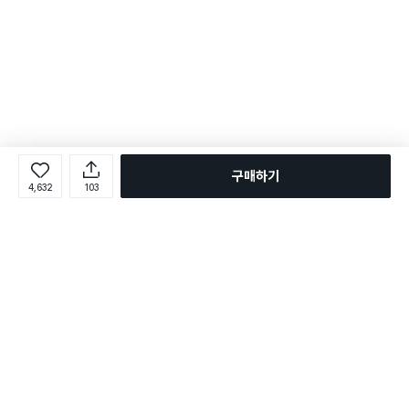
구매하기
4,632
103
로그인
온라인 다이소몰 1599-2211
온라인 다이소몰
다이소 매장 1522-4400
다이소 매장
평일 09:00 ~ 18:00
평일 09:00 ~ 18:00
주문조회
매장 상품 찾기
취소/교환/반품 신청
매장 위치 찾기
공지사항
1:1 문의