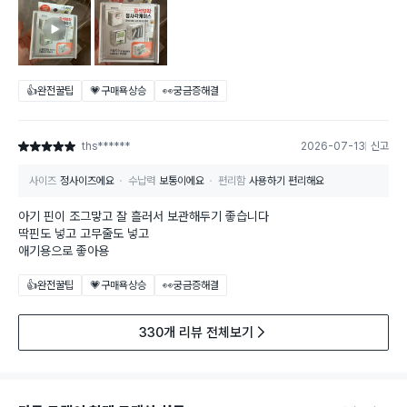
👍완전꿀팁
💗구매욕상승
👀궁금증해결
ths******
2026-07-13
신고
별점 5점
사이즈
정사이즈에요
수납력
보통이에요
편리함
사용하기 편리해요
아기 핀이 조그맣고 잘 흘러서 보관해두기 좋습니다
딱핀도 넣고 고무줄도 넣고
애기용으로 좋아용
👍완전꿀팁
💗구매욕상승
👀궁금증해결
330개 리뷰 전체보기