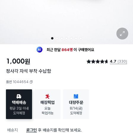
확대 보기
1
2
3
4
5
6
7
최근 한달
864명
이
구매했어요
30대 여성
이 가장 많이
구매했어요
1,000
원
4.7
(330)
최근 한달
864명
이
구매했어요
별점 4.7점
30대 여성
이 가장 많이
구매했어요
정사각 자석 부착 수납함
품번 1044654
복사하기
택배배송
매장픽업
대량주문
평균 3일 이내
오늘
8/14(금)
도착예정
픽업가능
도착예정
배송지
로그인
후 배송지를 확인해 보세요.