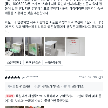
(품번 1006398)를 추가로 부착해 사용 중인데 현재까지는 흔들림 없이 잘
붙어 있습니다. 다만 양면테이프로 부착해 사용할 예정이라면 접착력이 좋은
제품을 사용하는 것을 추천합니다.
치실이나 면봉처럼 자주 사용하는 소품을 위생적으로 보관하고 싶거나, 바닥
에 두지 않고 깔끔하게 정리하고 싶은 분들에게 괜찮은 제품이라고 생각합니
다.
👍완전꿀팁
2
💗구매욕상승
👀궁금증해결
1
yoo********
2026-07-30
신고
별점 5점
사이즈
정사이즈에요
수납력
생각보다 작아요
편리함
보통이에요
욕실에서 치실통으로 사용하려고 구입했어요. 그런데 통에 몇개 들
재구매
어가질 않네요~ㅠ좀더 수납이 좋았으면 좋겠어요.