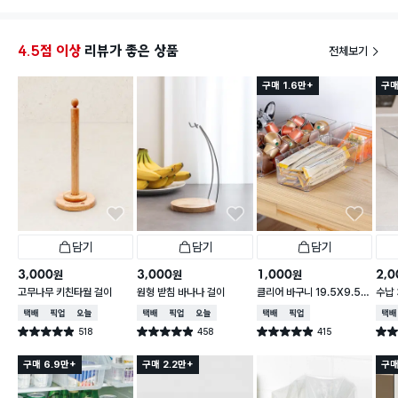
찾아보다가 이 제품을 발견해서 구매했는데 생각보다
만족도가 높았습니다.
4.5점 이상
리뷰가 좋은 상품
전체보기
우선 치실 보관용으로 크기가 딱 맞습니다. 제가 사용하
구매 1.6만+
구매
는 치실이 여유 있게 들어가고 꺼내 쓰기도 편했어요.
가격이 1,000원인데도 마감이 괜찮은 편이라 손에 걸
리거나 날카로운 부분은 없었습니다. 플라스틱도 생각
보다 단단해서 가볍게 사용하기에는 충분해 보입니다.
처음에는 '부착형'이라는 이름만 보고 양면테이프 제품
인 줄 알았는데 실제로는 자석 부착 방식이었습니다. 그
래서 철제 선반이나 냉장고 같은 곳에 사용할 예정이라
면 오히려 장점이 될 것 같아요.
담기
담기
담기
저는 화장실 수납장에 설치하고 싶어서 자석 부분에 다
이소 3M 양면테이프(품번 1006398)를 추가로 부착
3,000
3,000
1,000
2,0
원
원
원
해 사용 중인데 현재까지는 흔들림 없이 잘 붙어 있습니
고무나무 키친타월 걸이
원형 받침 바나나 걸이
클리어 바구니 19.5X9.5X
수납 
다. 다만 양면테이프로 부착해 사용할 예정이라면 접착
6.2cm
택배배송
매장픽업
오늘배송
택배배송
매장픽업
오늘배송
택배배송
매장픽업
택배
력이 좋은 제품을 사용하는 것을 추천합니다.
518
458
415
별점 4.9점
별점 4.9점
별점 4.9점
별점 
건 작성
건 작성
건 작성
치실이나 면봉처럼 자주 사용하는 소품을 위생적으로
구매 6.9만+
구매 2.2만+
구매
보관하고 싶거나, 바닥에 두지 않고 깔끔하게 정리하고
싶은 분들에게 괜찮은 제품이라고 생각합니다.