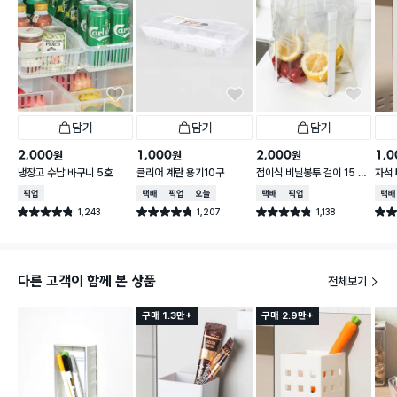
담기
담기
담기
2,000
1,000
2,000
1,0
원
원
원
냉장고 수납 바구니 5호
클리어 계란 용기10구
접이식 비닐봉투 걸이 15 X
자석 
16.5 cm
5 X
매장픽업
택배배송
매장픽업
오늘배송
택배배송
매장픽업
택배
1,243
1,207
1,138
별점 4.8점
별점 4.8점
별점 4.8점
별점 
건 작성
건 작성
건 작성
다른 고객이 함께 본 상품
전체보기
구매 1.3만+
구매 2.9만+