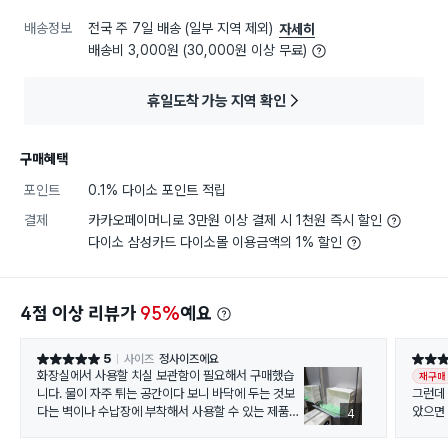
배송정보
전국 주 7일 배송 (일부 지역 제외)
자세히
배송비 3,000원 (30,000원 이상 무료)
휴일도착 가능 지역 확인
구매혜택
포인트
0.1% 다이소 포인트 적립
결제
카카오페이머니로 3만원 이상 결제 시 1천원 즉시 할인
다이소 삼성카드 다이소몰 이용금액의 1% 할인
4점 이상 리뷰가
95%
예요
5
사이즈
정사이즈에요
별점 5점
별점 5
화장실에서 사용할 치실 보관함이 필요해서 구매했습
재구매
니다. 물이 자주 튀는 공간이다 보니 바닥에 두는 것보
그런데
다는 벽이나 수납장에 부착해서 사용할 수 있는 제품을
았으면
4
찾고 있었고, 위생상 뚜껑이 있는 제품이면 좋겠다는 생
각도 있었어요.