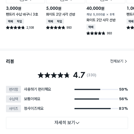
3,000
5,000
40,000
1,0
원
원
원
팬트리 수납 바구니 3호
화이트 2단 사각 선반
팬트리
개당
5,000
원
8개
화이트 2단 사각 선반
택배배송
매장픽업
택배배송
매장픽업
택배
2,108
993
택배배송
별점 4.8점
별점 4.8점
별점 
건 작성
건 작성
993
별점 4.8점
건 작성
리뷰
전체보기
4.7
별점 4.7점
(330)
사용하기 편리해요
59%
편리함
보통이에요
56%
수납력
정사이즈에요
83%
사이즈
자세히 보기