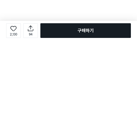
구매하기
2,130
94
로그인
온라인 다이소몰 1599-2211
온라인 다이소몰
다이소 매장 1522-4400
다이소 매장
평일 09:00 ~ 18:00
평일 09:00 ~ 18:00
주문조회
매장 상품 찾기
취소/교환/반품 신청
매장 위치 찾기
공지사항
1:1 문의
FAQ
고객센터
1:1 문의
제휴문의
앱 장애/신고