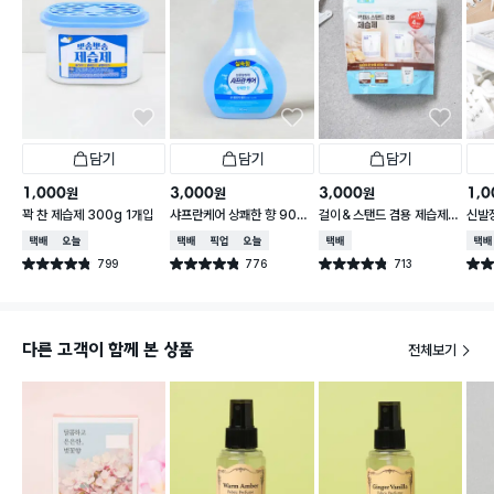
담기
담기
담기
1,000
3,000
3,000
1,0
원
원
원
꽉 찬 제습제 300g 1개입
샤프란케어 상쾌한 향 900
걸이＆스탠드 겸용 제습제 1
신발장
ml
60 g 4개입
g
택배배송
오늘배송
택배배송
매장픽업
오늘배송
택배배송
택배
799
776
713
별점 4.8점
별점 4.8점
별점 4.8점
별점 
건 작성
건 작성
건 작성
다른 고객이 함께 본 상품
전체보기