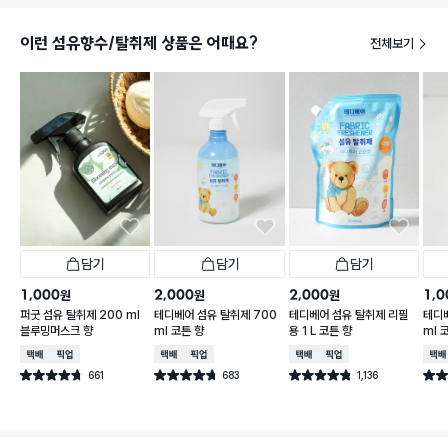
이런 섬유향수/탈취제 상품은 어때요?
전체보기
담기
담기
담기
1,000
2,000
2,000
1,0
원
원
원
퍼굿 섬유 탈취제 200 ml
테디베어 섬유 탈취제 700
테디베어 섬유 탈취제 리필
테디베
블루밍머스크 향
ml 코튼 향
용 1 L 코튼 향
ml 
택배배송
매장픽업
택배배송
매장픽업
택배배송
매장픽업
택배
661
683
1,136
별점 4.7점
별점 4.7점
별점 4.8점
별점 
건 작성
건 작성
건 작성