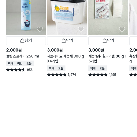
담기
담기
담기
2,000
3,000
3,000
2,0
원
원
원
쿨링 스프레이 250 ml
제올라이트 제습제 300 g
제습 탈취 실리카겔 30 g 1
확장형
X4개입
5개입
g
택배배송
매장픽업
오늘배송
택배배송
오늘배송
택배배송
오늘배송
택배
956
별점 4.6점
건 작성
3,974
1,195
별점 4.8점
별점 4.8점
별점 
건 작성
건 작성