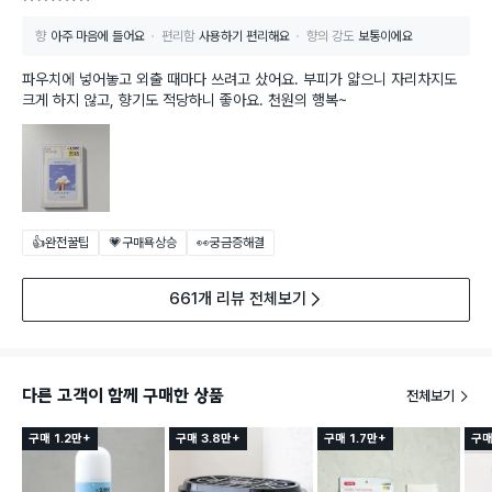
향
아주 마음에 들어요
편리함
사용하기 편리해요
향의 강도
보통이에요
파우치에 넣어놓고 외출 때마다 쓰려고 샀어요. 부피가 얇으니 자리차지도
크게 하지 않고, 향기도 적당하니 좋아요. 천원의 행복~
👍완전꿀팁
💗구매욕상승
👀궁금증해결
661개 리뷰 전체보기
다른 고객이 함께 구매한 상품
전체보기
구매 1.2만+
구매 3.8만+
구매 1.7만+
구매