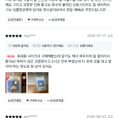
해요 그리고 코튼향 진짜 좋고요 향수에 붙여진 상표스티커도 잘 떼어져서
그냥 심플한공병에 담아둔 향수같아보여서 정말 예뻐요! 추천드립니다!!
👍완전꿀팁
1
💗구매욕상승
👀궁금증해결
mg3***
2026-07-17
신고
별점 5점
향
마음에 들어요
편리함
사용하기 편리해요
향의 강도
보통이에요
휴대용 사이즈라 구매해봤는데 얇기도 해서 파우치에 잘 들어가서
재구매
좋아요! 독하지 않은 코튼향이고 2시간 전에 뿌렸는데 티 옷에 코를 대고 맡
아야 하는 정도로 향 남아 있어요
👍완전꿀팁
💗구매욕상승
👀궁금증해결
son*****
2026-08-02
신고
별점 5점