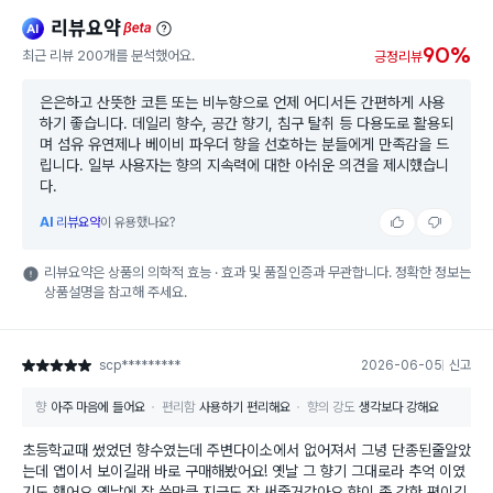
리뷰요약
ai
beta
90%
최근 리뷰 200개를 분석했어요.
긍정리뷰
은은하고 산뜻한 코튼 또는 비누향으로 언제 어디서든 간편하게 사용
하기 좋습니다. 데일리 향수, 공간 향기, 침구 탈취 등 다용도로 활용되
며 섬유 유연제나 베이비 파우더 향을 선호하는 분들에게 만족감을 드
립니다. 일부 사용자는 향의 지속력에 대한 아쉬운 의견을 제시했습니
다.
AI
리뷰요약
이 유용했나요?
리뷰요약은 상품의 의학적 효능 · 효과 및 품질인증과 무관합니다. 정확한 정보는
상품설명을 참고해 주세요.
scp*********
2026-06-05
신고
별점 5점
향
아주 마음에 들어요
편리함
사용하기 편리해요
향의 강도
생각보다 강해요
초등학교때 썼었던 향수였는데 주변다이소에서 없어져서 그녕 단종된줄알았
는데 앱이서 보이길래 바로 구매해봤어요! 옛날 그 향기 그대로라 추억 이였
기도 했어요 옛날에 잘 쓴만큼 지금도 잘 써줄거같아요 향이 좀 강한 편이긴