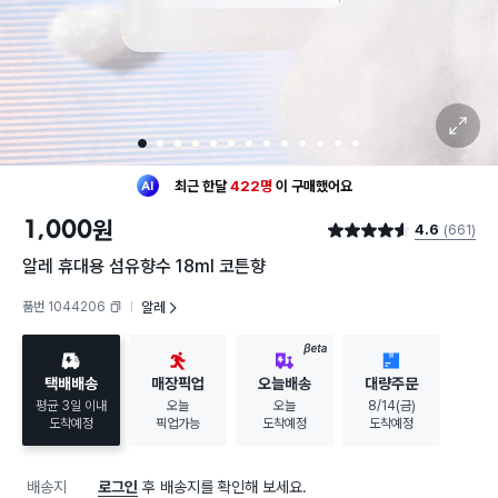
확대 보기
1
2
3
4
5
6
7
8
9
10
11
12
13
최근 한달
422명
이
구매했어요
30대 여성
이 가장 많이
구매했어요
1,000
원
4.6
(661)
최근 한달
422명
이
구매했어요
별점 4.6점
30대 여성
이 가장 많이
구매했어요
알레 휴대용 섬유향수 18ml 코튼향
품번 1044206
알레
복사하기
BETA
택배배송
매장픽업
오늘배송
대량주문
평균 3일 이내
오늘
오늘
8/14(금)
도착예정
픽업가능
도착예정
도착예정
배송지
로그인
후 배송지를 확인해 보세요.