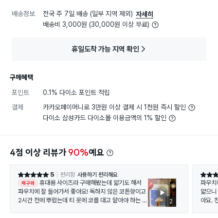
배송정보
전국 주 7일 배송 (일부 지역 제외)
자세히
배송비 3,000원 (30,000원 이상 무료)
휴일도착 가능 지역 확인
구매혜택
포인트
0.1% 다이소 포인트 적립
결제
카카오페이머니로 3만원 이상 결제 시 1천원 즉시 할인
다이소 삼성카드 다이소몰 이용금액의 1% 할인
4점 이상 리뷰가
90%
예요
5
편리함
사용하기 편리해요
별점 5점
별점 5
휴대용 사이즈라 구매해봤는데 얇기도 해서
파우치
재구매
파우치에 잘 들어가서 좋아요! 독하지 않은 코튼향이고
얇으니 
2시간 전에 뿌렸는데 티 옷에 코를 대고 맡아야 하는 정
아요. 
2
도로 향 남아 있어요