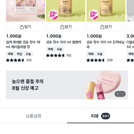
담기
담기
담기
1,000
1,000
1,000
2,0
원
원
원
알레 휴대용 섬유 향수 18
섬유 향수 100 ml 웜앰버
섬유 향수 100 ml 진저바닐
더블유
ml 체리블라썸 향
라
50 
택배배송
오늘배송
택배배송
매장픽업
오늘배송
택배배송
오늘배송
택배
192
별점 4.7점
건 작성
210
209
별점 4.6점
별점 4.6점
별점 
건 작성
건 작성
늦으면 품절 주의
8월 신상 예고
1
3
상품설명
리뷰
661