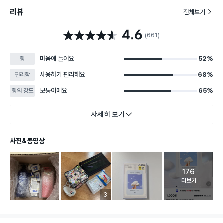
리뷰
전체보기
4.6
별점 4.6점
(661)
마음에 들어요
52%
향
사용하기 편리해요
68%
편리함
보통이에요
65%
향의 강도
자세히 보기
사진&동영상
176
고객 리뷰 
더보기
리뷰 이미지 등록 개수
3