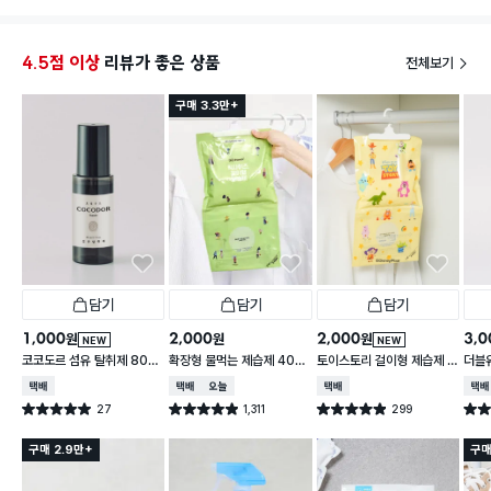
4.5점 이상
리뷰가 좋은 상품
전체보기
구매 3.3만+
담기
담기
담기
1,000
2,000
2,000
3,0
원
원
원
NEW
NEW
코코도르 섬유 탈취제 80
확장형 물먹는 제습제 400
토이스토리 걸이형 제습제 4
더블
ml 호텔우드 향
g
00 g
500
택배배송
택배배송
오늘배송
택배배송
택배
27
1,311
299
별점 5.0점
별점 4.9점
별점 4.9점
별점 
건 작성
건 작성
건 작성
구매 2.9만+
구매