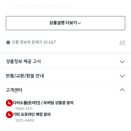
상품설명 더보기
식품용 기구
식품용 기구: 식품위생법에서 정한 규격에 따라 제조되어 식품 또
상품 정보에 문제가 있나요?
신고
는 식품첨가물에 사용할 수 있는 식품용기구라는 표시입니다.
상품정보 제공 고시
반품/교환/환불 안내
고객센터
다이소몰(온라인) / 모바일 상품권 문의
1599-2211
기타 오프라인 매장 문의
1522-4400