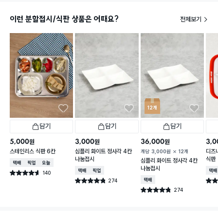
이런 분할접시/식판 상품은 어때요?
전체보기
12개
담기
담기
담기
5,000
3,000
36,000
3,0
원
원
원
스테인리스 식판 6칸
심플리 화이트 정사각 4칸
디즈
개당
3,000
원
12개
나눔접시
식판
심플리 화이트 정사각 4칸
택배배송
매장픽업
오늘배송
나눔접시
택배배송
매장픽업
택배
140
별점 4.6점
건 작성
274
택배배송
별점 4.8점
별점 
건 작성
274
별점 4.8점
건 작성