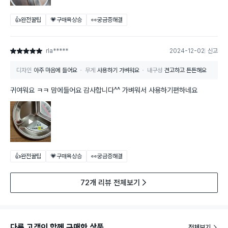
👍완전꿀팁
💗구매욕상승
👀궁금증해결
rla*****
2024-12-02
신고
별점 5점
디자인
아주 마음에 들어요
무게
사용하기 가벼워요
내구성
견고하고 튼튼해요
귀여워요 ㅋㅋ 맘에들어요 감사합니다^^ 가벼워서 사용하기편하네요
👍완전꿀팁
💗구매욕상승
👀궁금증해결
72개 리뷰 전체보기
다른 고객이 함께 구매한 상품
전체보기