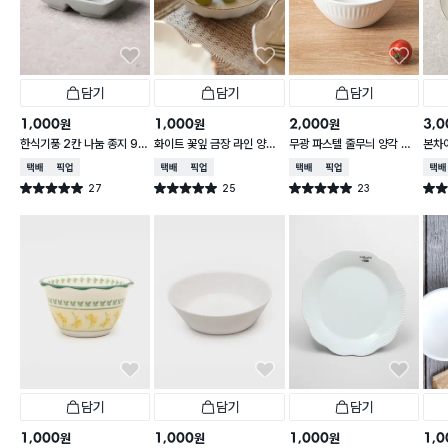
담기
담기
담기
1,000
1,000
2,000
3,0
원
원
원
한식기풍 2칸 나눔 종지 9 c
화이트 꽃잎 금장 라인 양각
무광 파스텔 줄무늬 양각 대
본차
m
종지 10 cm
접 13 cm
접시 
택배배송
매장픽업
택배배송
매장픽업
택배배송
매장픽업
택배
27
25
23
별점 5.0점
별점 5.0점
별점 5.0점
별점 
건 작성
건 작성
건 작성
담기
담기
담기
1,000
1,000
1,000
1,0
원
원
원