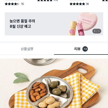
별점 4.8점
별점 
건 작성
15
36
별점 4.3점
별점 4.9점
건 작성
건 작성
늦으면 품절 주의
8월 신상 예고
1
3
상품설명
리뷰
72