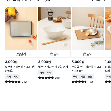
담기
담기
담기
3,000
5,000
5,000
1,0
원
원
원
일본제 스테인리스 조리 쟁
일본산 경량 식기 V형 면기
논슬립 우드 쟁반 플랫 33
손잡이
반 대형
X 25 cm
보리
택배배송
매장픽업
택배배송
매장픽업
택배배송
매장픽업
오늘배송
택배
239
별점 4.8점
건 작성
242
122
별점 4.7점
별점 4.6점
별점 
건 작성
건 작성