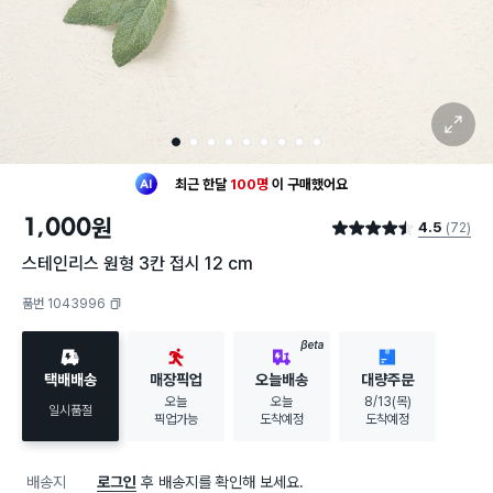
확대 보기
1
2
3
4
5
6
7
8
9
최근 한달
100명
이
구매했어요
30대 여성
이 가장 많이
구매했어요
1,000
원
4.5
(72)
최근 한달
100명
이
구매했어요
별점 4.5점
30대 여성
이 가장 많이
구매했어요
스테인리스 원형 3칸 접시 12 cm
품번 1043996
복사하기
BETA
택배배송
매장픽업
오늘배송
대량주문
오늘
오늘
8/13(목)
일시품절
픽업가능
도착예정
도착예정
배송지
로그인
후 배송지를 확인해 보세요.