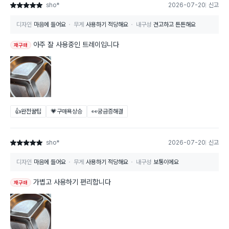
sho*
2026-07-20
신고
별점 5점
디자인
마음에 들어요
무게
사용하기 적당해요
내구성
견고하고 튼튼해요
아주 잘 사용중인 트레이입니다
재구매
👍완전꿀팁
💗구매욕상승
👀궁금증해결
sho*
2026-07-20
신고
별점 5점
디자인
마음에 들어요
무게
사용하기 적당해요
내구성
보통이에요
가볍고 사용하기 편리합니다
재구매