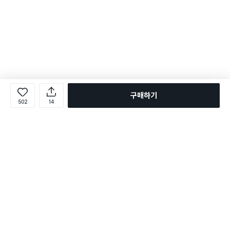
구매하기
502
14
로그인
온라인 다이소몰 1599-2211
온라인 다이소몰
다이소 매장 1522-4400
다이소 매장
평일 09:00 ~ 18:00
평일 09:00 ~ 18:00
주문조회
매장 상품 찾기
취소/교환/반품 신청
매장 위치 찾기
공지사항
1:1 문의