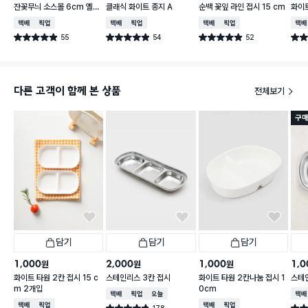
잔꽃무늬 소스볼 6cm 옐로
클래식 화이트 종지 A
순백 꽃잎 라인 접시 15 cm
화이트
우
택배배송
매장픽업
택배배송
매장픽업
택배배송
매장픽업
택배
55
54
52
별점 4.9점
별점 4.9점
별점 4.9점
별점 
건 작성
건 작성
건 작성
다른 고객이 함께 본 상품
전체보기
구매
담기
담기
담기
1,000
2,000
1,000
1,0
원
원
원
화이트 타원 2칸 접시 15 c
스테인리스 3칸 접시
화이트 타원 2칸나눔 접시 1
스테
m 2개입
0cm
택배배송
매장픽업
오늘배송
택배
택배배송
매장픽업
택배배송
매장픽업
178