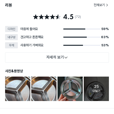
리뷰
전체보기
4.5
별점 4.5점
(72)
마음에 들어요
59%
디자인
견고하고 튼튼해요
63%
내구성
사용하기 가벼워요
53%
무게
자세히 보기
사진&동영상
25
고객 리뷰 
더보기