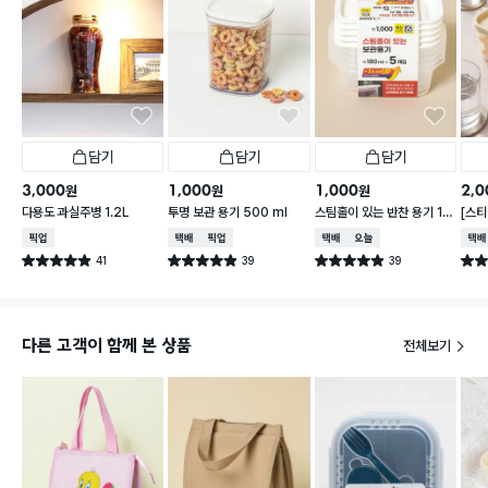
담기
담기
담기
3,000
1,000
1,000
2,0
원
원
원
다용도 과실주병 1.2L
투명 보관 용기 500 ml
스팀홀이 있는 반찬 용기 18
[스티
0 ml 5개입
가능한
매장픽업
택배배송
매장픽업
택배배송
오늘배송
택배
41
39
39
별점 4.9점
별점 4.9점
별점 4.9점
별점 
건 작성
건 작성
건 작성
다른 고객이 함께 본 상품
전체보기