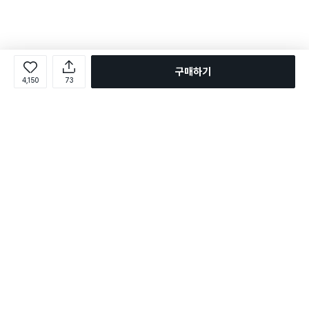
구매하기
4,150
73
로그인
온라인 다이소몰 1599-2211
온라인 다이소몰
다이소 매장 1522-4400
다이소 매장
평일 09:00 ~ 18:00
평일 09:00 ~ 18:00
주문조회
매장 상품 찾기
취소/교환/반품 신청
매장 위치 찾기
공지사항
1:1 문의
FAQ
고객센터
1:1 문의
제휴문의
앱 장애/신고