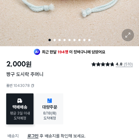
확대 보기
1
2
3
4
5
6
7
8
9
최근 한달
194명
이
장바구니에 담았어요
10대 여성
이 가장 많이
찜했어요
2,000
원
4.8
(510)
최근 한달
194명
이
장바구니에 담았어요
별점 4.8점
10대 여성
이 가장 많이
찜했어요
짱구 도시락 주머니
품번 1043078
복사하기
택배배송
대량주문
평균 3일 이내
8/18(화)
도착예정
도착예정
배송지
로그인
후 배송지를 확인해 보세요.