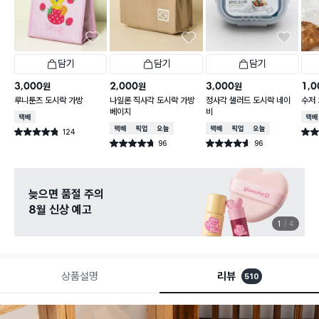
담기
담기
담기
3,000
2,000
3,000
1,0
원
원
원
루니툰즈 도시락 가방
나일론 직사각 도시락 가방
정사각 샐러드 도시락 네이
수저 
베이지
비
택배배송
택배
택배배송
매장픽업
오늘배송
택배배송
매장픽업
오늘배송
124
별점 4.8점
별점 
건 작성
96
96
별점 4.7점
별점 4.6점
건 작성
건 작성
늦으면 품절 주의
8월 신상 예고
1
4
상품설명
리뷰
510