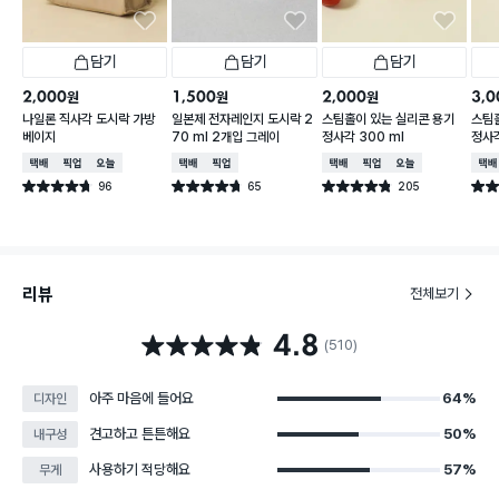
담기
담기
담기
2,000
1,500
2,000
3,0
원
원
원
나일론 직사각 도시락 가방
일본제 전자레인지 도시락 2
스팀홀이 있는 실리콘 용기
스팀
베이지
70 ml 2개입 그레이
정사각 300 ml
정사각
택배배송
매장픽업
오늘배송
택배배송
매장픽업
택배배송
매장픽업
오늘배송
택배
96
65
205
별점 4.7점
별점 4.7점
별점 4.8점
별점 
건 작성
건 작성
건 작성
리뷰
전체보기
4.8
별점 4.8점
(510)
아주 마음에 들어요
64%
디자인
견고하고 튼튼해요
50%
내구성
사용하기 적당해요
57%
무게