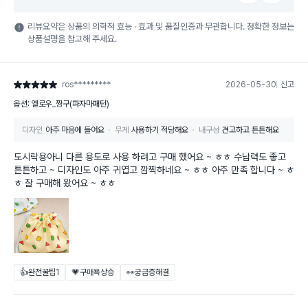
리뷰요약은 상품의 의학적 효능 · 효과 및 품질인증과 무관합니다. 정확한 정보는
상품설명을 참고해 주세요.
ros*********
2026-05-30
신고
별점 5점
옵션: 옐로우_짱구(파자마패턴)
디자인
아주 마음에 들어요
무게
사용하기 적당해요
내구성
견고하고 튼튼해요
도시락용아니 다른 용도로 사용 하려고 구매 했어요 ~ ㅎㅎ 수납력도 좋고
튼튼하고 ~ 디자인도 아주 귀엽고 깜찍하네요 ~ ㅎㅎ 아주 만족 합니다 ~ ㅎ
ㅎ 잘 구매해 왔어요 ~ ㅎㅎ
👍완전꿀팁
1
💗구매욕상승
👀궁금증해결