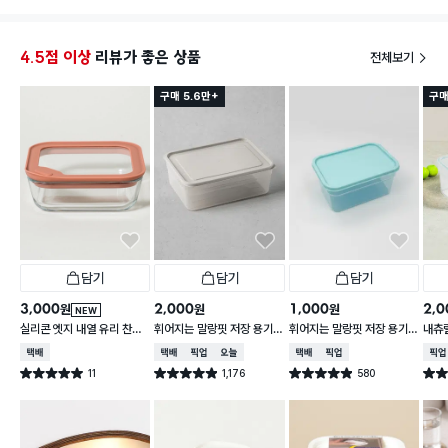
4.5점 이상
리뷰가 좋은 상품
전체보기
구매 5.6만+
구매
담기
담기
담기
3,000
2,000
1,000
2,0
원
원
원
NEW
실리콘 엣지 내열 유리 찬통
휘어지는 말랑핏 저장 용기
휘어지는 말랑핏 저장 용기
내츄럴
550 ml
2 L 그레이
900ml 스카이블루
L
택배배송
택배배송
매장픽업
오늘배송
택배배송
매장픽업
매장
11
1,176
580
별점 5.0점
별점 4.9점
별점 4.9점
별점 
건 작성
건 작성
건 작성