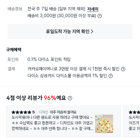
배송정보
전국 주 7일 배송 (일부 지역 제외)
자세히
배송비 3,000원 (30,000원 이상 무료)
휴일도착 가능 지역 확인
구매혜택
포인트
0.1% 다이소 포인트 적립
결제
카카오페이머니로 3만원 이상 결제 시 1천원 즉시 할인
다이소 삼성카드 다이소몰 이용금액의 1% 할인
4점 이상 리뷰가
96%
예요
5
디자인
아주 마음에 들어요
별점 5점
별점 5
도시락용아니 다른 용도로 사용 하려고 구매 했어요 ~
도시락용이 아닌 ~
ㅎㅎ 수납력도 좋고 튼튼하고 ~ 디자인도 아주 귀엽고
이즈가 
깜찍하네요 ~ ㅎㅎ 아주 만족 합니다 ~ ㅎㅎ 잘 구매해
좋고 지
왔어요 ~ ㅎㅎ
~ ㅎㅎ
ㅎ