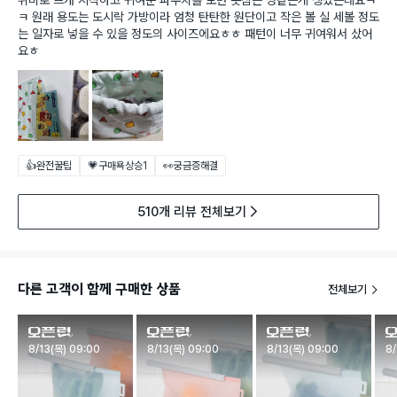
취미로 뜨개 시작하고 귀여운 파우치를 보면 못참는 병같은게 생겼는데요ㅋ
ㅋ 원래 용도는 도시락 가방이라 엄청 탄탄한 원단이고 작은 볼 실 세볼 정도
는 일자로 넣을 수 있을 정도의 사이즈에요ㅎㅎ 패턴이 너무 귀여워서 샀어
요ㅎ
👍완전꿀팁
💗구매욕상승
1
👀궁금증해결
510개 리뷰 전체보기
다른 고객이 함께 구매한 상품
전체보기
판매시작
판매시작
판매시작
판
8/13(목) 09:00
8/13(목) 09:00
8/13(목) 09:00
8/