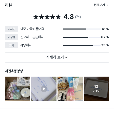
리뷰
전체보기
4.8
별점 4.8점
(74)
아주 마음에 들어요
61%
디자인
견고하고 튼튼해요
67%
내구성
적당해요
79%
크기
자세히 보기
사진&동영상
13
고객 리뷰 
더보기