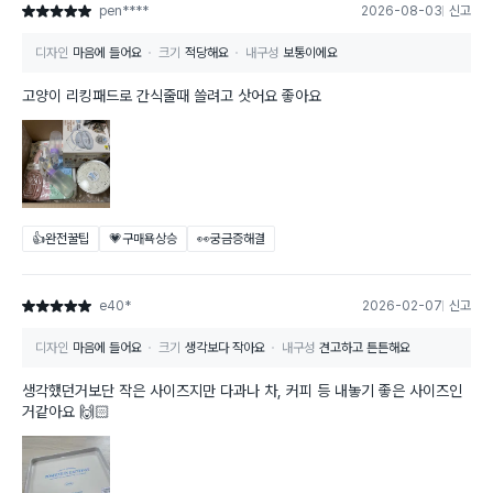
pen****
2026-08-03
신고
별점 5점
디자인
마음에 들어요
크기
적당해요
내구성
보통이에요
고양이 리킹패드로 간식줄때 쓸려고 삿어요 좋아요
👍완전꿀팁
💗구매욕상승
👀궁금증해결
e40*
2026-02-07
신고
별점 5점
디자인
마음에 들어요
크기
생각보다 작아요
내구성
견고하고 튼튼해요
생각했던거보단 작은 사이즈지만 다과나 차, 커피 등 내놓기 좋은 사이즈인
거같아요 🙌🏻