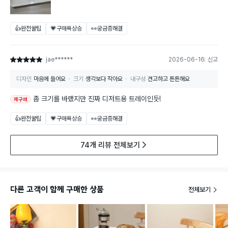
👍완전꿀팁
💗구매욕상승
👀궁금증해결
jae******
2026-06-16
신고
별점 5점
디자인
마음에 들어요
크기
생각보다 작아요
내구성
견고하고 튼튼해요
좀 크기를 바랬지만 진짜 디저트용 트레이인듯!
재구매
👍완전꿀팁
💗구매욕상승
👀궁금증해결
74개 리뷰 전체보기
다른 고객이 함께 구매한 상품
전체보기