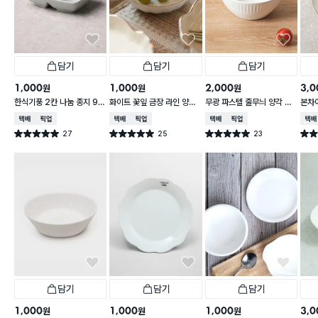
담기
담기
담기
1,000
1,000
2,000
3,0
원
원
원
한식기풍 2칸 나눔 종지 9 c
화이트 꽃잎 금장 라인 양각
무광 파스텔 줄무늬 양각 대
본차
m
종지 10 cm
접 13 cm
접시 
택배배송
매장픽업
택배배송
매장픽업
택배배송
매장픽업
택배
27
25
23
별점 5.0점
별점 5.0점
별점 5.0점
별점 
건 작성
건 작성
건 작성
담기
담기
담기
1,000
1,000
1,000
3,0
원
원
원