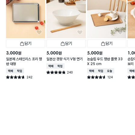
담기
담기
담기
3,000
5,000
5,000
1,0
원
원
원
일본제 스테인리스 조리 쟁
일본산 경량 식기 V형 면기
논슬립 우드 쟁반 플랫 33
손잡이
반 대형
X 25 cm
보리
택배배송
매장픽업
택배배송
매장픽업
택배배송
매장픽업
오늘배송
택배
240
별점 4.8점
건 작성
242
124
별점 4.7점
별점 4.6점
별점 
건 작성
건 작성