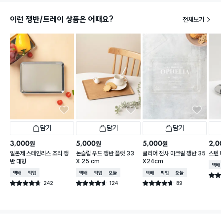
이런 쟁반/트레이 상품은 어때요?
전체보기
담기
담기
담기
3,000
5,000
5,000
2,0
원
원
원
일본제 스테인리스 조리 쟁
논슬립 우드 쟁반 플랫 33
클리어 전사 아크릴 쟁반 35
스텐 
반 대형
X 25 cm
X24cm
택배
택배배송
매장픽업
택배배송
매장픽업
오늘배송
택배배송
매장픽업
오늘배송
별점 
242
124
89
별점 4.7점
별점 4.6점
별점 4.7점
건 작성
건 작성
건 작성