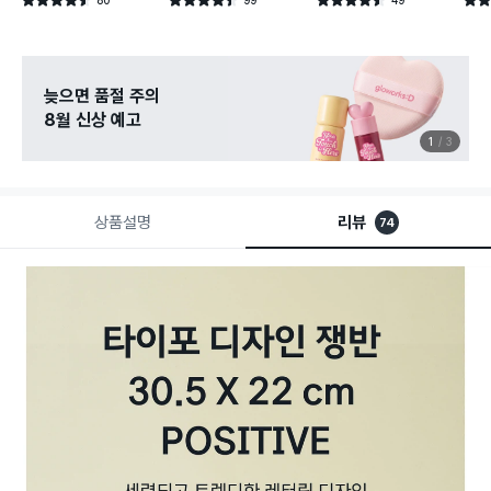
별점 4.5점
별점 4.4점
별점 4.5점
별점 
건 작성
건 작성
건 작성
늦으면 품절 주의
8월 신상 예고
1
3
상품설명
리뷰
74