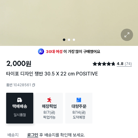
확대 보기
1
2
3
최근 한달
104명
이
구매했어요
30대 여성
이 가장 많이
구매했어요
2,000
원
4.8
(74)
최근 한달
104명
이
구매했어요
별점 4.8점
30대 여성
이 가장 많이
구매했어요
타이포 디자인 쟁반 30.5 X 22 cm POSITIVE
품번 10428561
복사하기
택배배송
매장픽업
대량주문
8/7(금)
8/14(금)
일시품절
픽업가능
도착예정
배송지
로그인
후 배송지를 확인해 보세요.