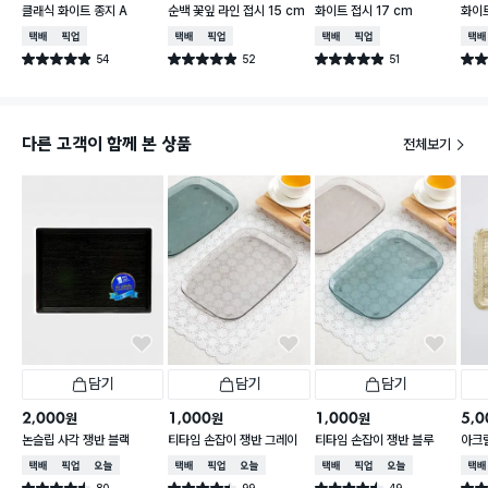
클래식 화이트 종지 A
순백 꽃잎 라인 접시 15 cm
화이트 접시 17 cm
화이트
택배배송
매장픽업
택배배송
매장픽업
택배배송
매장픽업
택배
54
52
51
별점 4.9점
별점 4.9점
별점 4.9점
별점 
건 작성
건 작성
건 작성
다른 고객이 함께 본 상품
전체보기
담기
담기
담기
2,000
1,000
1,000
5,0
원
원
원
논슬립 사각 쟁반 블랙
티타임 손잡이 쟁반 그레이
티타임 손잡이 쟁반 블루
아크
택배배송
매장픽업
오늘배송
택배배송
매장픽업
오늘배송
택배배송
매장픽업
오늘배송
택배
80
99
49