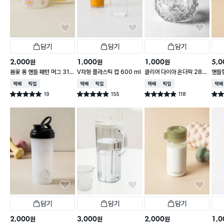
담기
담기
담기
2,000
1,000
1,000
5,0
원
원
원
봄꽃 롱 핸들 패턴 머그 310
V자형 플라스틱 컵 600 ml
클리어 다이아 온더락 280
핸들
ml
ml
0 m
택배배송
매장픽업
택배배송
매장픽업
택배배송
매장픽업
택배
19
155
118
별점 5.0점
별점 4.9점
별점 4.9점
별점 
건 작성
건 작성
건 작성
담기
담기
담기
2,000
3,000
2,000
1,0
원
원
원