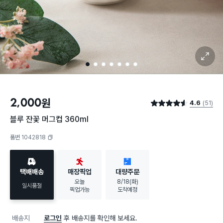
확대 보기
1
2
3
4
5
6
7
2,000
원
4.6
(51)
별점 4.6점
블루 잔꽃 머그컵 360ml
품번 1042818
복사하기
택배배송
매장픽업
대량주문
오늘
8/18(화)
일시품절
픽업가능
도착예정
배송지
로그인
후 배송지를 확인해 보세요.