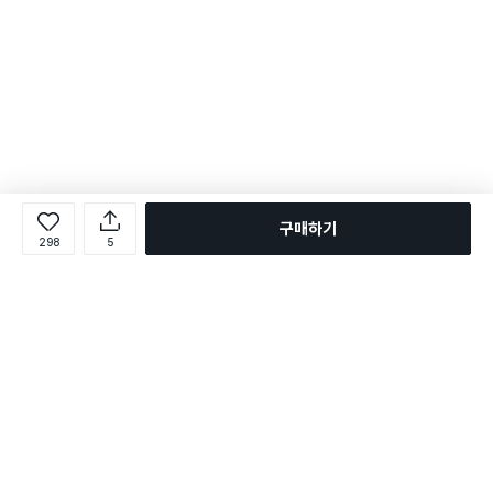
구매하기
298
5
로그인
온라인 다이소몰 1599-2211
온라인 다이소몰
다이소 매장 1522-4400
다이소 매장
평일 09:00 ~ 18:00
평일 09:00 ~ 18:00
주문조회
매장 상품 찾기
취소/교환/반품 신청
매장 위치 찾기