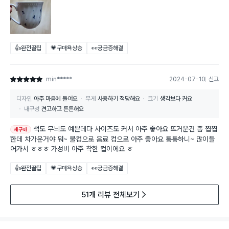
👍완전꿀팁
💗구매욕상승
👀궁금증해결
min*****
2024-07-10
신고
별점 5점
디자인
아주 마음에 들어요
무게
사용하기 적당해요
크기
생각보다 커요
내구성
견고하고 튼튼해요
색도 무늬도 예쁜데다 사이즈도 커서 아주 좋아요 뜨거운건 좀 찝찝
재구매
한데 차가운거야 뭐~ 물컵으로 음료 컵으로 아주 좋아요 통통하니~ 많이들
어가서 ㅎㅎㅎ 가성비 아주 착한 컵이에요 ㅎ
👍완전꿀팁
💗구매욕상승
👀궁금증해결
51개 리뷰 전체보기