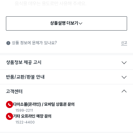
상품설명 더보기
식품용 기구
식품용 기구: 식품위생법에서 정한 규격에 따라 제조되어 식품 또
상품 정보에 문제가 있나요?
신고
는 식품첨가물에 사용할 수 있는 식품용기구라는 표시입니다.
상품정보 제공 고시
반품/교환/환불 안내
고객센터
다이소몰(온라인) / 모바일 상품권 문의
1599-2211
기타 오프라인 매장 문의
1522-4400