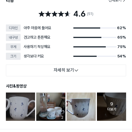
리뷰
전체보기
4.6
별점 4.6점
(51)
아주 마음에 들어요
62%
디자인
견고하고 튼튼해요
65%
내구성
사용하기 적당해요
75%
무게
생각보다 커요
54%
크기
자세히 보기
사진&동영상
9
고객 리뷰 
더보기
리뷰 이미지 등록 개수
2