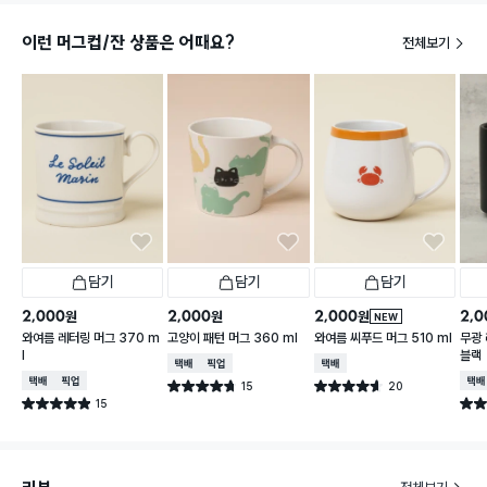
이런 머그컵/잔 상품은 어때요?
전체보기
담기
담기
담기
2,000
2,000
2,000
2,0
원
원
원
NEW
와여름 레터링 머그 370 m
고양이 패턴 머그 360 ml
와여름 씨푸드 머그 510 ml
무광 
l
블랙
택배배송
매장픽업
택배배송
택배배송
매장픽업
택배
15
20
별점 4.7점
별점 4.6점
건 작성
건 작성
15
별점 4.9점
별점 
건 작성