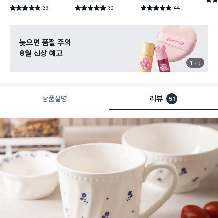
별점 
39
30
44
별점 4.9점
별점 4.9점
별점 4.9점
건 작성
건 작성
건 작성
늦으면 품절 주의
8월 신상 예고
1
3
상품설명
리뷰
51