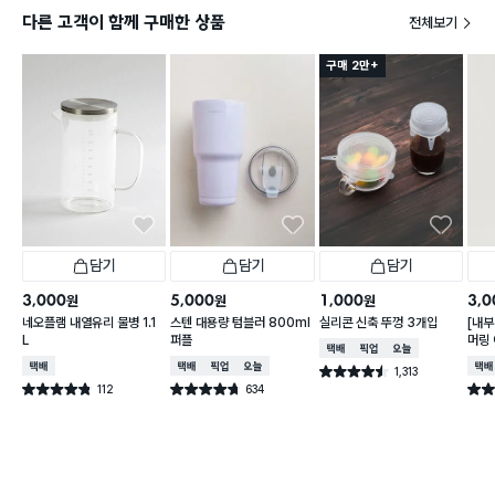
다른 고객이 함께 구매한 상품
전체보기
구매 2만+
담기
담기
담기
3,000
5,000
1,000
3,0
원
원
원
네오플램 내열유리 물병 1.1
스텐 대용량 텀블러 800ml
실리콘 신축 뚜껑 3개입
[내부
L
퍼플
머링
택배배송
매장픽업
오늘배송
컵 3
택배배송
택배배송
매장픽업
오늘배송
택배
1,313
별점 4.5점
건 작성
112
634
별점 4.8점
별점 4.7점
별점 
건 작성
건 작성