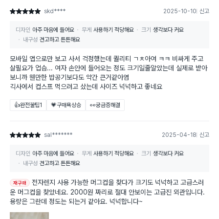
skd****
2025-10-10
신고
별점 5점
디자인
아주 마음에 들어요
무게
사용하기 적당해요
크기
생각보다 커요
내구성
견고하고 튼튼해요
모바일 앱으로만 보고 사서 걱정했는데 퀄리티 ㄱㅊ아여 ㅋㅋ 비싸게 주고
살필요가 업슴... 여자 손안에 들어오는 정도 크기일줄알았는데 실제로 받아
보니까 웬만한 밥공기보다도 약간 큰거같아염
긱사에서 컵스프 먹으려고 샀는데 사이즈 넉넉하고 좋네요
👍완전꿀팁
1
💗구매욕상승
👀궁금증해결
sal*******
2025-04-18
신고
별점 5점
디자인
아주 마음에 들어요
무게
사용하기 적당해요
크기
생각보다 커요
내구성
견고하고 튼튼해요
전자렌지 사용 가능한 머그컵을 찾다가 크기도 넉넉하고 고급스러
재구매
운 머그컵을 찾았네요. 2000원 짜리로 절대 안보이는 고급진 외관입니다.
용량은 그란데 정도는 되는거 같아요. 넉넉합니다~