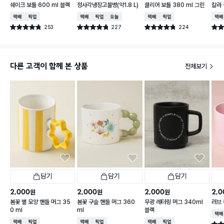
쉐이크 보틀 600 ml 블랙
정사각냉장고물병(약1.8 L)
클리어 보틀 380 ml 그린
칼라 
택배배송
매장픽업
택배배송
매장픽업
오늘배송
택배배송
매장픽업
택배
253
227
224
별점 4.8점
별점 4.8점
별점 4.8점
별점 
건 작성
건 작성
건 작성
다른 고객이 함께 본 상품
전체보기
담기
담기
담기
2,000
2,000
2,000
2,0
원
원
원
봄꽃 별 모양 핸들 머그 35
봄꽃 구슬 핸들 머그 360
무광 레터링 머그 340ml
러브 
0 ml
ml
블랙
택배
택배배송
매장픽업
택배배송
매장픽업
택배배송
매장픽업