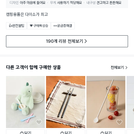
디자인
아주 마음에 들어요
무게
사용하기 적당해요
내구성
견고하고 튼튼해요
캠핑용품은 다이소가 최고
👍완전꿀팁
💗구매욕상승
👀궁금증해결
190개 리뷰 전체보기
다른 고객이 함께 구매한 상품
전체보기
담기
담기
담기