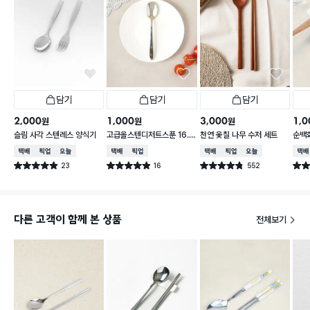
담기
담기
담기
2,000
1,000
3,000
1,0
원
원
원
슬림 사각 스텐레스 양식기
고급올스텐디저트스푼 16.5
천연 옻칠 나무 수저 세트
순백
cm
침
택배배송
매장픽업
오늘배송
택배배송
매장픽업
택배배송
매장픽업
오늘배송
택배
23
16
552
별점 4.9점
별점 4.9점
별점 4.8점
별점 
건 작성
건 작성
건 작성
다른 고객이 함께 본 상품
전체보기