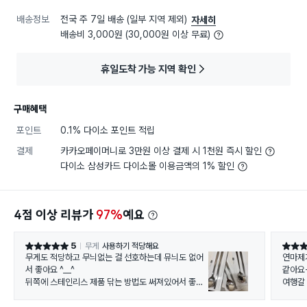
배송정보
전국 주 7일 배송 (일부 지역 제외)
자세히
배송비 3,000원 (30,000원 이상 무료)
휴일도착 가능 지역 확인
구매혜택
포인트
0.1% 다이소 포인트 적립
결제
카카오페이머니로 3만원 이상 결제 시 1천원 즉시 할인
다이소 삼성카드 다이소몰 이용금액의 1% 할인
4점 이상 리뷰가
97%
예요
5
무게
사용하기 적당해요
별점 5점
별점 5
무게도 적당하고 무늬없는 걸 선호하는데 뮤늬도 없어
연마제
서 좋아요 ^__^
같아요
뒤쪽에 스테인리스 제품 닦는 방법도 써져있어서 좋더
여행갈
라구요
~^_^