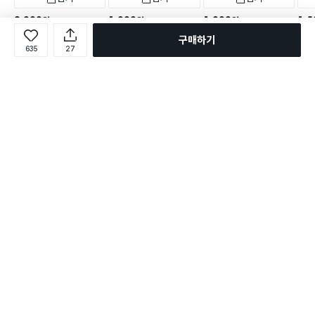
2,000
1,000
1,000
1,5
원
원
원
누누스 실리콘 이유식 스푼
실리콘 젓가락 24 cm 그레
실리콘 롱 머들러 25 cm
일본
구매하기
화이트
이
아이보리
푼 3
635
27
택배배송
매장픽업
오늘배송
택배배송
매장픽업
오늘배송
택배배송
매장픽업
오늘배송
택배
216
162
148
별점 4.7점
별점 4.8점
별점 4.9점
별점 
건 작성
건 작성
건 작성
로그인
온라인 다이소몰 1599-2211
온라인 다이소몰
다이소 매장 1522-4400
다이소 매장
평일 09:00 ~ 18:00
평일 09:00 ~ 18:00
주문조회
매장 상품 찾기
취소/교환/반품 신청
매장 위치 찾기
공지사항
1:1 문의
FAQ
고객센터
1:1 문의
제휴문의
앱 장애/신고