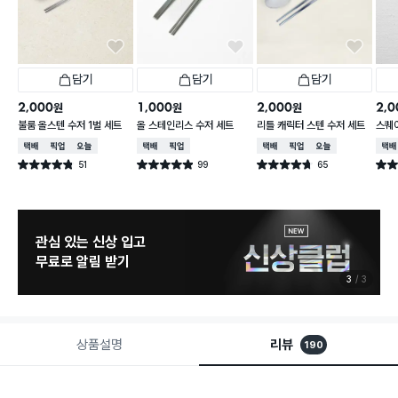
담기
담기
담기
2,000
1,000
2,000
2,0
원
원
원
불룸 올스텐 수저 1벌 세트
올 스테인리스 수저 세트
리틀 캐릭터 스텐 수저 세트
스퀘어
택배배송
매장픽업
오늘배송
택배배송
매장픽업
택배배송
매장픽업
오늘배송
택배
51
99
65
별점 4.8점
별점 4.9점
별점 4.7점
별점 
건 작성
건 작성
건 작성
관심 있는 신상 입고
무료로 알림 받기
3
3
상품설명
리뷰
190