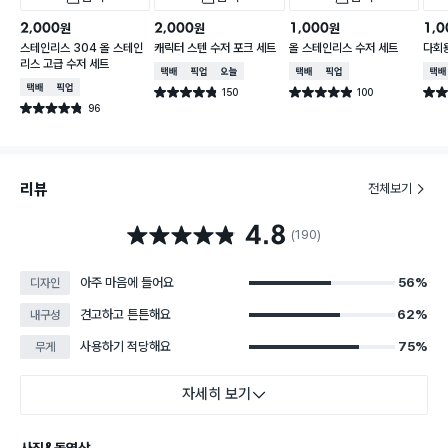
2,000
2,000
1,000
1,0
원
원
원
스테인리스 304 올 스테인
캐릭터 스텐 수저 포크 세트
올 스테인리스 수저 세트
다회용
리스 고급 수저 세트
택배배송
매장픽업
오늘배송
택배배송
매장픽업
택배
택배배송
매장픽업
150
100
별점 4.8점
별점 4.9점
별점 
건 작성
건 작성
96
별점 4.8점
건 작성
리뷰
전체보기
4.8
별점 4.8점
(190)
아주 마음에 들어요
56%
디자인
견고하고 튼튼해요
62%
내구성
사용하기 적당해요
75%
무게
자세히 보기
사진&동영상