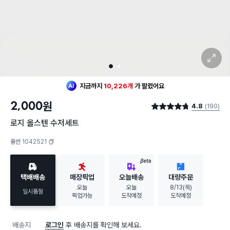
확대 보기
1
2
지금까지
10,226개
가
팔렸어요
2,000
원
4.8
(190)
별점 4.8점
로지 올스텐 수저세트
품번 1042521
복사하기
BETA
택배배송
매장픽업
오늘배송
대량주문
오늘
오늘
8/13(목)
일시품절
픽업가능
도착예정
도착예정
배송지
로그인
후 배송지를 확인해 보세요.