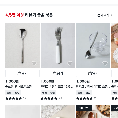
4.5점 이상
리뷰가 좋은 상품
전체보기
담기
담기
담기
1,000
1,000
1,000
1,0
원
원
원
올스텐사각헤드티스푼
앤티크 손잡이 포크 19.5 c
앤티크 손잡이 디저트 스푼 1
옻칠 
m
6 cm
cm
택배배송
매장픽업
택배배송
매장픽업
택배배송
매장픽업
택배
32
27
13
별점 5.0점
별점 5.0점
별점 5.0점
별점 
건 작성
건 작성
건 작성
구매 1만+
구매