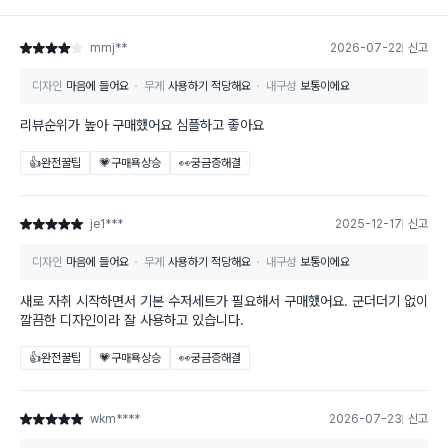
mmj**
2026-07-22
신고
별점 4점
디자인
마음에 들어요
무게
사용하기 적당해요
내구성
보통이에요
리뷰순위가 높아 구매했어요 심플하고 좋아요
👍완전꿀팁
💗구매욕상승
👀궁금증해결
je1***
2025-12-17
신고
별점 5점
디자인
마음에 들어요
무게
사용하기 적당해요
내구성
보통이에요
새로 자취 시작하면서 기본 수저세트가 필요해서 구매했어요. 군더더기 없이
깔끔한 디자인이라 잘 사용하고 있습니다.
👍완전꿀팁
💗구매욕상승
👀궁금증해결
wkm****
2026-07-23
신고
별점 5점