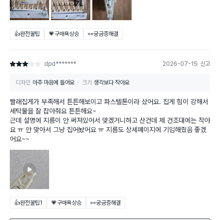
👍완전꿀팁
💗구매욕상승
👀궁금증해결
dpd*******
2026-07-15
신고
별점 3점
디자인
아주 마음에 들어요
크기
생각보다 작아요
빨래집게가 부족해서 튼튼해보이고 파스텔톤이라 샀어요. 집게 힘이 강해서
세탁물을 잘 잡아줘요 튼튼해요~
근데 설명에 지름이 안 써져있어서 맞겠거니하고 산건데 제 건조대에는 작아
요 ㅠ 안 맞아서 그냥 집어놨어요 ㅠ 지름도 상세페이지에 기입해줬음 좋겠
어요~~
👍완전꿀팁
1
💗구매욕상승
👀궁금증해결