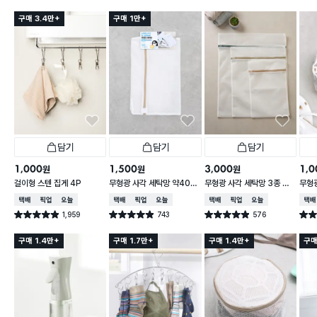
구매 3.4만+
구매 1만+
담기
담기
담기
1,000
1,500
3,000
1,0
원
원
원
걸이형 스텐 집게 4P
무형광 사각 세탁망 약40X
무형광 사각 세탁망 3종 세
무형광
50cm
트
8X2
택배배송
매장픽업
오늘배송
택배배송
매장픽업
오늘배송
택배배송
매장픽업
오늘배송
택배
1,959
743
576
별점 4.9점
별점 4.9점
별점 4.9점
별점 
건 작성
건 작성
건 작성
구매 1.4만+
구매 1.7만+
구매 1.4만+
구매