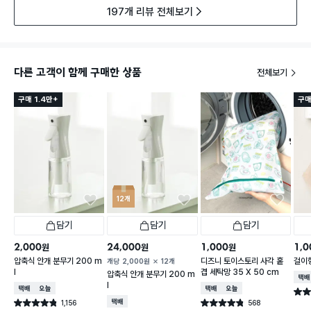
197개 리뷰 전체보기
다른 고객이 함께 구매한 상품
전체보기
구매 1.4만+
구매
12개
담기
담기
담기
2,000
24,000
1,000
1,0
원
원
원
압축식 안개 분무기 200 m
디즈니 토이스토리 사각 홑
걸이형
개당
2,000
원
12개
l
겹 세탁망 35 X 50 cm
압축식 안개 분무기 200 m
택배
l
택배배송
오늘배송
택배배송
오늘배송
별점 
1,156
택배배송
568
별점 4.8점
별점 4.8점
건 작성
건 작성