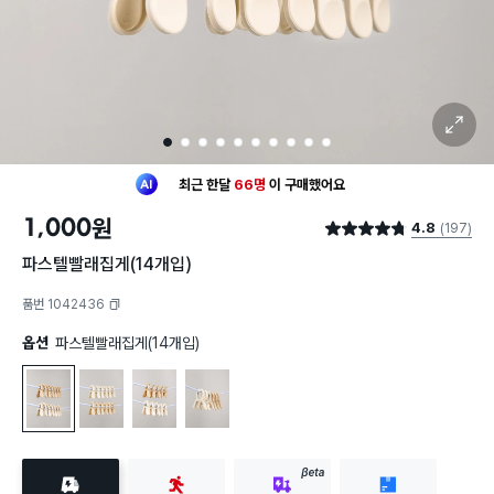
확대 보기
1
2
3
4
5
6
7
8
9
10
최근 한달
66명
이
구매했어요
20대 여성
이 가장 많이
구매했어요
1,000
원
4.8
(197)
최근 한달
66명
이
구매했어요
별점 4.8점
20대 여성
이 가장 많이
구매했어요
파스텔빨래집게(14개입)
품번 1042436
복사하기
옵션
파스텔빨래집게(14개입)
파스텔빨래집게(14개입)
파스텔 빨래집게 12개입
파스텔 빨래집게 10개입
파스텔 빨래집게 6개입
BETA