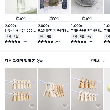
담기
담기
담기
2,000
2,000
1,000
1,0
원
원
원
압축식 안개 분무기 200 m
올스텐 옷걸이형 빨래집게 1
무형광 속옷용 촘촘 세탁망 1
무형
l
0P
5X9 cm
40 
택배배송
오늘배송
택배배송
매장픽업
택배배송
매장픽업
오늘배송
택배
1,153
1,013
899
별점 4.8점
별점 4.8점
별점 4.8점
별점 
건 작성
건 작성
건 작성
다른 고객이 함께 본 상품
전체보기