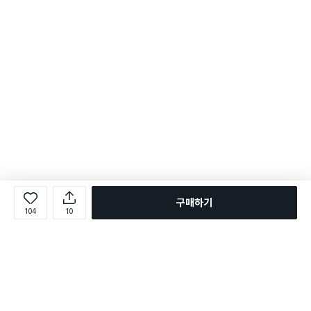
구매하기
104
10
로그인
온라인 다이소몰 1599-2211
온라인 다이소몰
다이소 매장 1522-4400
다이소 매장
평일 09:00 ~ 18:00
평일 09:00 ~ 18:00