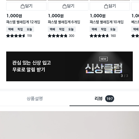
담기
담기
담기
1,000
1,000
1,000
1,0
원
원
원
파스텔 빨래집게 12개입
파스텔 빨래집게 6개입
파스텔 빨래집게 10개입
베스
택배배송
매장픽업
오늘배송
택배배송
매장픽업
오늘배송
택배배송
매장픽업
오늘배송
택배
119
300
160
별점 4.6점
별점 4.8점
별점 4.7점
별점 
건 작성
건 작성
건 작성
늦으면 품절 주의
8월 신상 예고
1
3
상품설명
리뷰
197