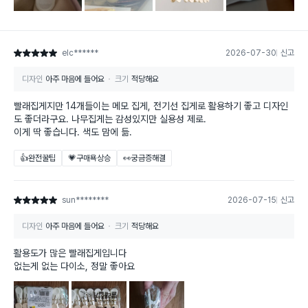
elc******
2026-07-30
신고
별점 5점
디자인
아주 마음에 들어요
크기
적당해요
빨래집게지만 14개들이는 메모 집게, 전기선 집게로 활용하기 좋고 디자인
도 좋더라구요. 나무집게는 감성있지만 실용성 제로.
이게 딱 좋습니다. 색도 맘에 듦.
👍완전꿀팁
💗구매욕상승
👀궁금증해결
sun********
2026-07-15
신고
별점 5점
디자인
아주 마음에 들어요
크기
적당해요
활용도가 많은 빨래집게입니다
없는게 없는 다이소, 정말 좋아요