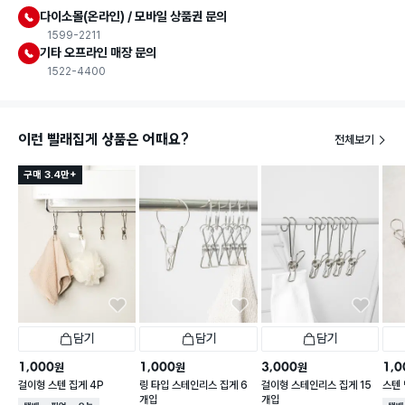
다이소몰(온라인) / 모바일 상품권 문의
1599-2211
기타 오프라인 매장 문의
1522-4400
이런 빨래집게 상품은 어때요?
전체보기
구매 3.4만+
담기
담기
담기
1,000
1,000
3,000
1,0
원
원
원
걸이형 스텐 집게 4P
링 타입 스테인리스 집게 6
걸이형 스테인리스 집게 15
스텐
개입
개입