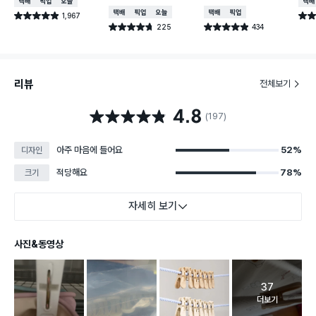
택배배송
매장픽업
오늘배송
택배
택배배송
매장픽업
오늘배송
택배배송
매장픽업
1,967
별점 4.9점
별점 
건 작성
225
434
별점 4.7점
별점 4.9점
건 작성
건 작성
리뷰
전체보기
4.8
별점 4.8점
(197)
아주 마음에 들어요
52%
디자인
적당해요
78%
크기
자세히 보기
사진&동영상
37
고객 리뷰 
더보기